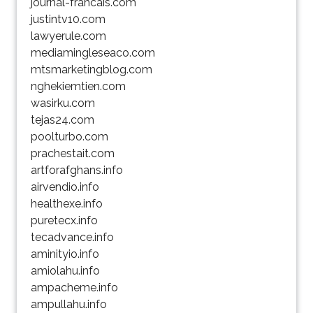
journal-francais.com
justintv10.com
lawyerule.com
mediamingleseaco.com
mtsmarketingblog.com
nghekiemtien.com
wasirku.com
tejas24.com
poolturbo.com
prachestait.com
artforafghans.info
airvendio.info
healthexe.info
puretecx.info
tecadvance.info
aminityio.info
amiolahu.info
ampacheme.info
ampullahu.info