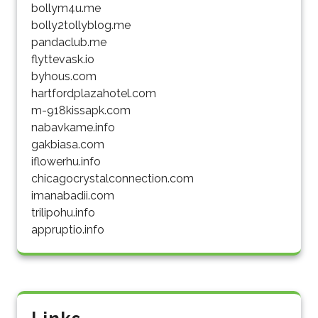
bollym4u.me
bolly2tollyblog.me
pandaclub.me
flyttevask.io
byhous.com
hartfordplazahotel.com
m-918kissapk.com
nabavkame.info
gakbiasa.com
iflowerhu.info
chicagocrystalconnection.com
imanabadii.com
trilipohu.info
appruptio.info