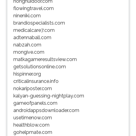
honghuidoor.com
flowingtravel.com
nineniki.com
brandiospecialists.com
medicalcare7.com
adtennaball.com
nabzah.com
mongive.com
matkagameresultsview.com
getsolutionsonline.com
hispinner.org
criticalinsurance.info
nokariposter.com
kalyan-guessing-nightplay.com
gameofpanels.com
androidappsdownloader.com
usetimenow.com
healthblow.com
gohelpmate.com