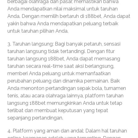
berbagai olahraga dan pasar, memastikan bahwa
Anda mendapatkan nilai maksimal untuk taruhan
Anda. Dengan memilih bertaruh di 188bet, Anda dapat
yakin bahwa Anda mendapatkan peluang terbaik
untuk taruhan pilihan Anda.
3. Taruhan langsung: Bagi banyak petaruh, sensasi
taruhan langsung tidak tertandingi. Dengan fitur
taruhan langsung 188bet, Anda dapat memasang
taruhan secara real-time saat aksi berlangsung,
memberi Anda peluang untuk memanfaatkan
perubahan peluang dan dinamika permainan. Baik
Anda menonton pertandingan sepak bola, turnamen
tenis, atau acara olahraga lainnya, platform taruhan
langsung 188bet memungkinkan Anda untuk tetap
terlibat dan membuat keputusan yang tepat
sepanjang pertandingan.
4. Platform yang aman dan andal: Dalam hal taruhan