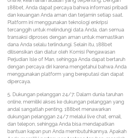
online, keamanan adalah yang terpenting. Dengan
188bet, Anda dapat percaya bahwa informasi pribadi
dan keuangan Anda aman dan terjamin setiap saat.
Platform ini menggunakan teknologi enkripsi
tercanggih untuk melindungi data Anda, dan semua
transaksi diproses dengan aman untuk memastikan
dana Anda selalu terlindungi. Selain itu, 188bet
dilisensikan dan diatur oleh Komisi Pengawasan
Perjudian Isle of Man, sehingga Anda dapat bertaruh
dengan percaya diri karena mengetahui bahwa Anda
menggunakan platform yang bereputasi dan dapat
dipercaya.
5. Dukungan pelanggan 24/7: Dalam dunia taruhan
online, memiliki akses ke dukungan pelanggan yang
andal sangatlah penting. 188bet menawarkan
dukungan pelanggan 24/7 melalui live chat, email,
dan telepon, sehingga Anda bisa mendapatkan
bantuan kapan pun Anda membutuhkannya. Apakah