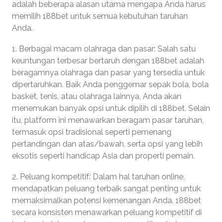
adalah beberapa alasan utama mengapa Anda harus
memilih 188bet untuk semua kebutuhan taruhan
Anda.
1. Berbagai macam olahraga dan pasar: Salah satu
keuntungan terbesar bertaruh dengan 188bet adalah
beragamnya olahraga dan pasar yang tersedia untuk
dipertaruhkan. Baik Anda penggemar sepak bola, bola
basket, tenis, atau olahraga lainnya, Anda akan
menemukan banyak opsi untuk dipilih di 188bet. Selain
itu, platform ini menawarkan beragam pasar taruhan,
termasuk opsi tradisional seperti pemenang
pertandingan dan atas/bawah, serta opsi yang lebih
eksotis seperti handicap Asia dan properti pemain.
2. Peluang kompetitif: Dalam hal taruhan online,
mendapatkan peluang terbaik sangat penting untuk
memaksimalkan potensi kemenangan Anda. 188bet
secara konsisten menawarkan peluang kompetitif di