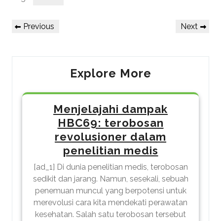
Post
Previous
Next
Previous
Next
navigation
Post
Post
Explore More
Menjelajahi dampak
HBC69: terobosan
revolusioner dalam
penelitian medis
[ad_1] Di dunia penelitian medis, terobosan
sedikit dan jarang. Namun, sesekali, sebuah
penemuan muncul yang berpotensi untuk
merevolusi cara kita mendekati perawatan
kesehatan. Salah satu terobosan tersebut