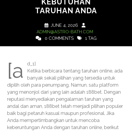
KEBUTUHAN
TARUHAN ANDA
JUNE 4, 2026
ADMIN@ASTRO-BATH.COM
0 COMMENTS
1 TAG
[a
d_1]
Ketika berbicara tentang taruhan online, ada
banyak sekali pilihan yang tersedia untuk
dipilih oleh para penumpang. Namun, satu platform
yang menonjol dari yang lain adalah 188bet. Dengan
reputasi menyediakan pengalaman taruhan yang
andal dan aman, 188bet telah menjadi pilihan populer
baik bagi petaruh kasual maupun profesional. Jika
Anda mempertimbangkan untuk mencoba
keberuntungan Anda dengan taruhan online, berikut