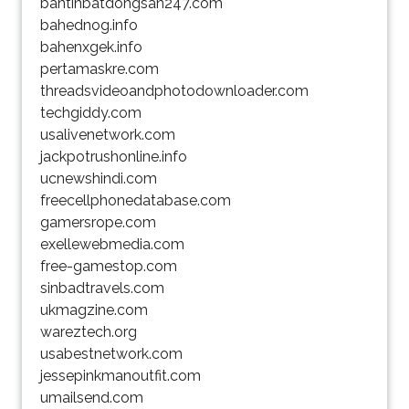
bantinbatdongsan247.com
bahednog.info
bahenxgek.info
pertamaskre.com
threadsvideoandphotodownloader.com
techgiddy.com
usalivenetwork.com
jackpotrushonline.info
ucnewshindi.com
freecellphonedatabase.com
gamersrope.com
exellewebmedia.com
free-gamestop.com
sinbadtravels.com
ukmagzine.com
wareztech.org
usabestnetwork.com
jessepinkmanoutfit.com
umailsend.com