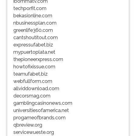
ibommatv.com
techporfit.com
bekasionline.com
nbusinessplan.com
greenlife360.com
cantshoutitout.com
expressufabet.biz
mypuertoplata.net
thepioneerxpress.com
howtofixissue.com
teamufabet.biz
webfullform.com
allviddownload.com
decorsmag.com
gamblingcasinonews.com
universitiesofamerica.net
progameofbrands.com
qbreview.org
servicewueste.org