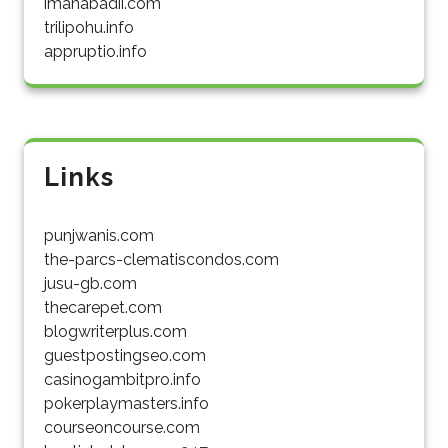
imanabadii.com
trilipohu.info
appruptio.info
Links
punjwanis.com
the-parcs-clematiscondos.com
jusu-gb.com
thecarepet.com
blogwriterplus.com
guestpostingseo.com
casinogambitpro.info
pokerplaymasters.info
courseoncourse.com