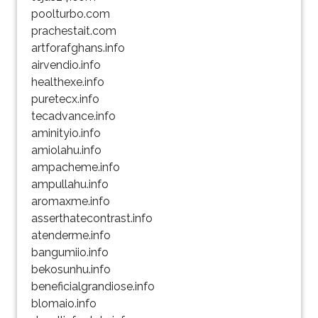
poolturbo.com
prachestait.com
artforafghans.info
airvendio.info
healthexe.info
puretecx.info
tecadvance.info
aminityio.info
amiolahu.info
ampacheme.info
ampullahu.info
aromaxme.info
asserthatecontrast.info
atenderme.info
bangumiio.info
bekosunhu.info
beneficialgrandiose.info
blomaio.info