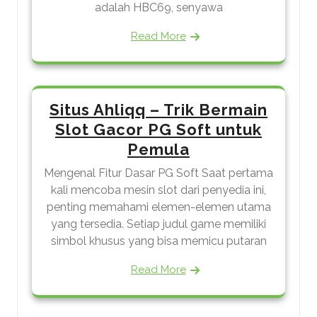
adalah HBC69, senyawa
Read More
Situs Ahliqq – Trik Bermain
Slot Gacor PG Soft untuk
Pemula
Mengenal Fitur Dasar PG Soft Saat pertama
kali mencoba mesin slot dari penyedia ini,
penting memahami elemen-elemen utama
yang tersedia. Setiap judul game memiliki
simbol khusus yang bisa memicu putaran
Read More