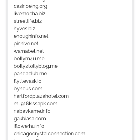
casinoeing.org
livemocha.biz
streetlife.biz
hyves.biz
enoughinfo.net
pinhive.net
warnabet.net
bollym4u.me
bolly2tollyblog.me
pandaclub.me
flyttevask.io
byhous.com
hartfordplazahotel.com
m-918kissapk.com
nabavkame.info
gakbiasa.com
iflowerhu.info
chicagocrystalconnection.com