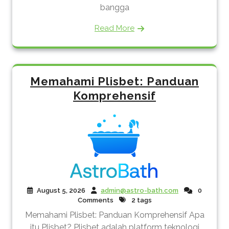
bangga
Read More
Memahami Plisbet: Panduan
Komprehensif
August 5, 2026
admin@astro-bath.com
0
Comments
2 tags
Memahami Plisbet: Panduan Komprehensif Apa
itu Plisbet? Plisbet adalah platform teknologi