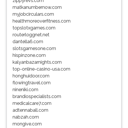
zippyrevs.com
matkanumbernow.com
myjobcirculars.com
healthmoreoverfitness.com
topslotxgames.com
routerloggnet.net
dantella6.com
slotsgamesone.com
hispinzone.com
kalyanbazarnights.com
top-online-casino-usa.com
honghuidoor.com
flowingtravel.com
nineniki.com
brandiospecialists.com
medicalcare7.com
adtennaball.com
nabzah.com
mongive.com