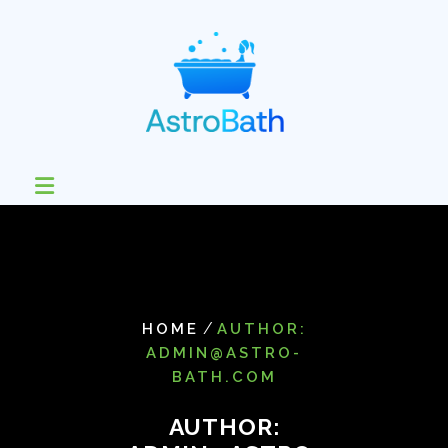
Skip
to
content
/
HOME
AUTHOR:
ADMIN@ASTRO-
BATH.COM
AUTHOR: