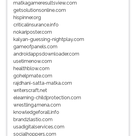
matkagameresultsview.com
getsolutionsonline.com
hispinner.org
criticalinsurance.info
nokariposter.com
kalyan-guessing-nightplay.com
gameofpanels.com
androidappsdownloader.com
usetimenow.com
healthblow.com
gohelpmate.com
rajdhani-satta-matka.com
writerscraft.net
elearning-childprotection.com
wrestling4mena.com
knowledgeforall.info
brand2lastio.com
usadigitalservices.com
socialhoppers.com