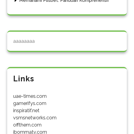
Memahami Plisbet: Panduan Komprehensif
aaaaaaaa
Links
uae-times.com
gamerifys.com
inspiratif.net
vsmsnetworks.com
offthem.com
ibommatv.com