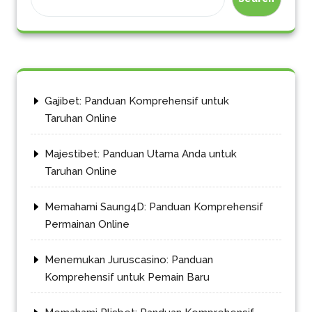
Gajibet: Panduan Komprehensif untuk
Taruhan Online
Majestibet: Panduan Utama Anda untuk
Taruhan Online
Memahami Saung4D: Panduan Komprehensif
Permainan Online
Menemukan Juruscasino: Panduan
Komprehensif untuk Pemain Baru