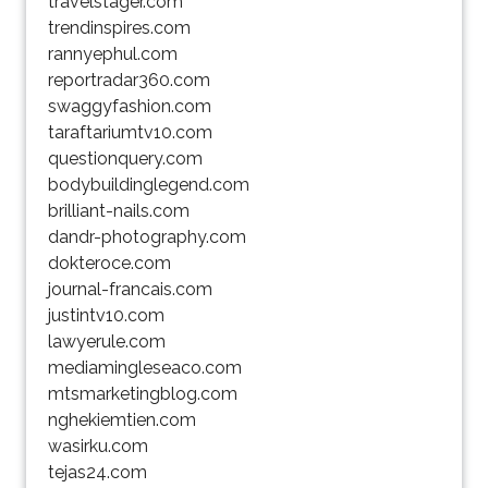
travelstager.com
trendinspires.com
rannyephul.com
reportradar360.com
swaggyfashion.com
taraftariumtv10.com
questionquery.com
bodybuildinglegend.com
brilliant-nails.com
dandr-photography.com
dokteroce.com
journal-francais.com
justintv10.com
lawyerule.com
mediamingleseaco.com
mtsmarketingblog.com
nghekiemtien.com
wasirku.com
tejas24.com