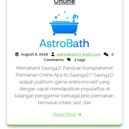
Online
August 6, 2026
admin@astro-bath.com
0
Comments
2 tags
Memahami Saung4D: Panduan Komprehensif
Permainan Online Apa itu Saung4D? Saung4D
adalah platform game online inovatif yang
dengan cepat mendapatkan popularitas di
kalangan penggemar berbagai jenis permainan,
termasuk lotere, slot, dan
Read More