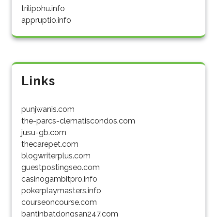
trilipohu.info
appruptio.info
Links
punjwanis.com
the-parcs-clematiscondos.com
jusu-gb.com
thecarepet.com
blogwriterplus.com
guestpostingseo.com
casinogambitpro.info
pokerplaymasters.info
courseoncourse.com
bantinbatdongsan247.com