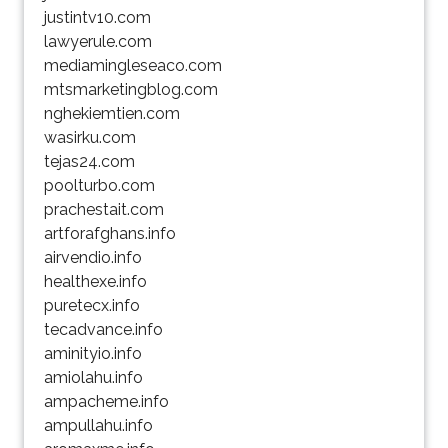
justintv10.com
lawyerule.com
mediamingleseaco.com
mtsmarketingblog.com
nghekiemtien.com
wasirku.com
tejas24.com
poolturbo.com
prachestait.com
artforafghans.info
airvendio.info
healthexe.info
puretecx.info
tecadvance.info
aminityio.info
amiolahu.info
ampacheme.info
ampullahu.info