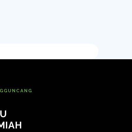
NGGUNCANG
RU
MIAH