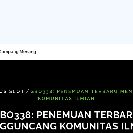
 Gampang Menang
/
TUS SLOT
GBO338: PENEMUAN TERBARU ME
KOMUNITAS ILMIAH
BO338: PENEMUAN TERBA
GGUNCANG KOMUNITAS IL