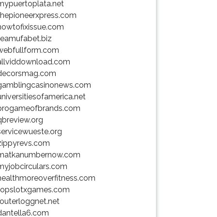
mypuertoplata.net
thepioneerxpress.com
howtofixissue.com
teamufabet.biz
webfullform.com
allviddownload.com
decorsmag.com
gamblingcasinonews.com
universitiesofamerica.net
progameofbrands.com
qbreview.org
servicewueste.org
zippyrevs.com
matkanumbernow.com
myjobcirculars.com
healthmoreoverfitness.com
topslotxgames.com
routerloggnet.net
dantella6.com