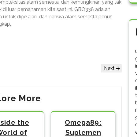
kompleksitas alam semesta, dan kemungkinan yang tak
 di luar pemahaman kita saat ini. GBO338 adalah
 untuk dipelajari, dan bahwa alam semesta penuh
gkap.
Next
Next
Post
lore More
nside the
Omega89:
orld of
Suplemen