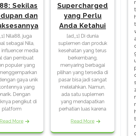
88: Sekilas
Supercharged
idupan dan
yang Perlu
uksesannya
Anda Ketahui
1] Nila88, juga
[ad_1] Di dunia
al sebagai Nila,
suplemen dan produk
 influencer media
kesehatan yang terus
al dan pembuat
berkembang,
en populer yang
menyaring berbagai
 menggemparkan
pilihan yang tersedia di
dengan gaya unik
pasar bisa jadi sangat
kontennya yang
melelahkan. Namun,
narik. Dengan
ada satu suplemen
knya pengikut di
yang mendapatkan
platform
perhatian luas karena
Read More
Read More