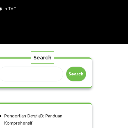
1 TAG
Search
Search
Pengertian Dewi4D: Panduan
Komprehensif