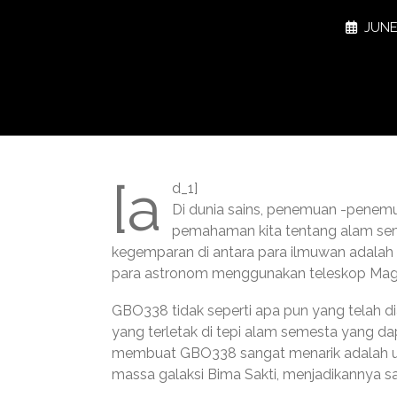
JUNE
[a
d_1]
Di dunia sains, penemuan -penem
pemahaman kita tentang alam se
kegemparan di antara para ilmuwan adalah 
para astronom menggunakan teleskop Magell
GBO338 tidak seperti apa pun yang telah 
yang terletak di tepi alam semesta yang dap
membuat GBO338 sangat menarik adalah ukur
massa galaksi Bima Sakti, menjadikannya sa