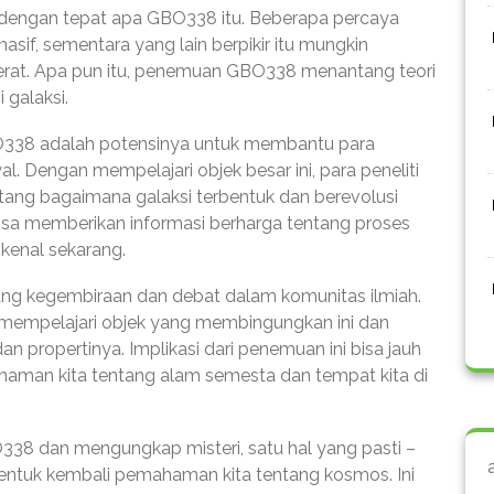
dengan tepat apa GBO338 itu. Beberapa percaya
sif, sementara yang lain berpikir itu mungkin
erat. Apa pun itu, penemuan GBO338 menantang teori
galaksi.
GBO338 adalah potensinya untuk membantu para
 Dengan mempelajari objek besar ini, para peneliti
ng bagaimana galaksi terbentuk dan berevolusi
isa memberikan informasi berharga tentang proses
kenal sekarang.
 kegembiraan dan debat dalam komunitas ilmiah.
gin mempelajari objek yang membingungkan ini dan
dan propertinya. Implikasi dari penemuan ini bisa jauh
haman kita tentang alam semesta dan tempat kita di
338 dan mengungkap misteri, satu hal yang pasti –
entuk kembali pemahaman kita tentang kosmos. Ini