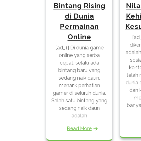
Bintang Rising
Nila
di Dunia
Keh
Permainan
Kes
Online
[ad_
diken
[ad_1] Di dunia game
adalah
online yang serba
sosi
cepat, selalu ada
kont
bintang baru yang
telah
sedang naik daun,
dunia 
menarik perhatian
dan 
gamer di seluruh dunia.
me
Salah satu bintang yang
banya
sedang naik daun
adalah
Read More