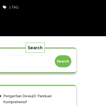
1 TAG
Search
Search
Pengertian Dewi4D: Panduan
Komprehensif