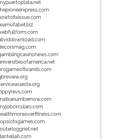
mypuertoplata.net
thepioneerxpress.com
howtofixissue.com
teamufabet.biz
webfullform.com
allviddownload.com
decorsmag.com
gamblingcasinonews.com
universitiesofamerica.net
progameofbrands.com
qbreview.org
servicewueste.org
zippyrevs.com
matkanumbernow.com
myjobcirculars.com
healthmoreoverfitness.com
topslotxgames.com
routerloggnet.net
dantella6.com