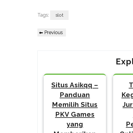
Tags:
slot
Post
Previous
Previous
Post
navigation
Exp
Situs Asikqq –
Panduan
Ke
Memilih Situs
Ju
PKV Games
yang
P