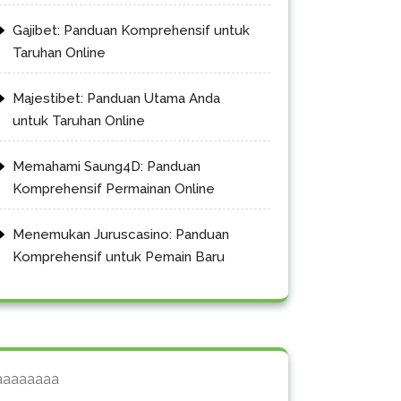
Gajibet: Panduan Komprehensif untuk
Taruhan Online
Majestibet: Panduan Utama Anda
untuk Taruhan Online
Memahami Saung4D: Panduan
Komprehensif Permainan Online
Menemukan Juruscasino: Panduan
Komprehensif untuk Pemain Baru
aaaaaaaa