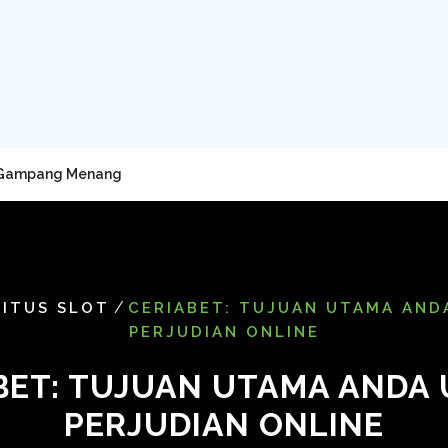
 Gampang Menang
/
SITUS SLOT
CERIABET: TUJUAN UTAMA AND
PERJUDIAN ONLINE
BET: TUJUAN UTAMA ANDA
PERJUDIAN ONLINE