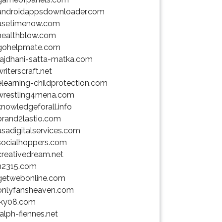
androidappsdownloader.com
usetimenow.com
healthblow.com
gohelpmate.com
rajdhani-satta-matka.com
writerscraft.net
elearning-childprotection.com
wrestling4mena.com
knowledgeforall.info
brand2lastio.com
usadigitalservices.com
socialhoppers.com
creativedream.net
n2315.com
getwebonline.com
onlyfansheaven.com
lky08.com
ralph-fiennes.net