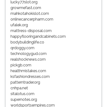
lucky77slot.org
growmefast.com
mahkotahokislot.com
onlinecancerpharm.com
ufalek.org
mattress-disposal.com
happyflooringandcabinets.com
bodybuildinglife.co
qrdoggy.com
technologygud.com
realshocknews.com
pickgb.com
healthmistakes.com
ksfashiondresses.com
patterntrader.org
cnhpa.net
sitalotus.com
supernotes.org
worldsportsempires.com