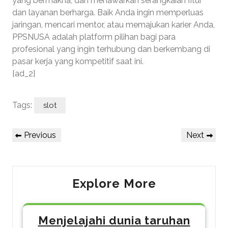
yang bermakna, dan menawarkan serangkaian fitur
dan layanan berharga. Baik Anda ingin memperluas
jaringan, mencari mentor, atau memajukan karier Anda,
PPSNUSA adalah platform pilihan bagi para
profesional yang ingin terhubung dan berkembang di
pasar kerja yang kompetitif saat ini.
[ad_2]
Tags:
slot
Post
Previous
Next
Previous
Next
navigation
Post
Post
Explore More
Menjelajahi dunia taruhan