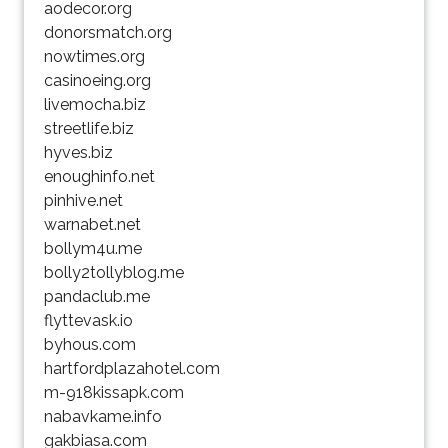
aodecor.org
donorsmatch.org
nowtimes.org
casinoeing.org
livemocha.biz
streetlife.biz
hyves.biz
enoughinfo.net
pinhive.net
warnabet.net
bollym4u.me
bolly2tollyblog.me
pandaclub.me
flyttevask.io
byhous.com
hartfordplazahotel.com
m-918kissapk.com
nabavkame.info
gakbiasa.com