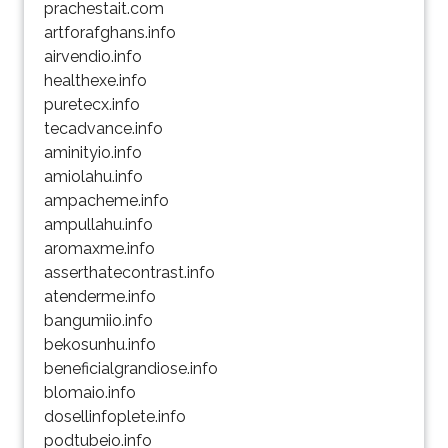
prachestait.com
artforafghans.info
airvendio.info
healthexe.info
puretecx.info
tecadvance.info
aminityio.info
amiolahu.info
ampacheme.info
ampullahu.info
aromaxme.info
asserthatecontrast.info
atenderme.info
bangumiio.info
bekosunhu.info
beneficialgrandiose.info
blomaio.info
dosellinfoplete.info
podtubeio.info