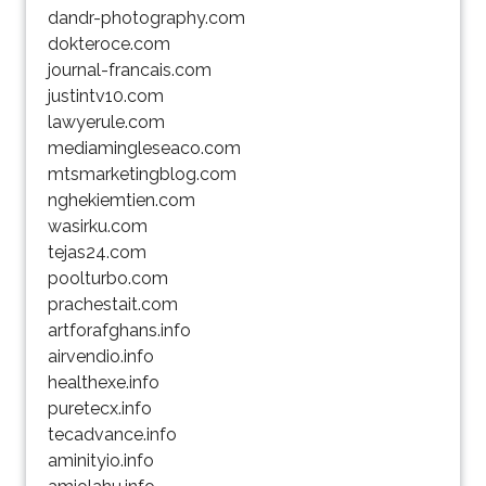
dandr-photography.com
dokteroce.com
journal-francais.com
justintv10.com
lawyerule.com
mediamingleseaco.com
mtsmarketingblog.com
nghekiemtien.com
wasirku.com
tejas24.com
poolturbo.com
prachestait.com
artforafghans.info
airvendio.info
healthexe.info
puretecx.info
tecadvance.info
aminityio.info