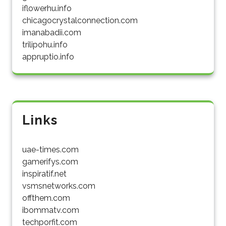
iflowerhu.info
chicagocrystalconnection.com
imanabadii.com
trilipohu.info
appruptio.info
Links
uae-times.com
gamerifys.com
inspiratif.net
vsmsnetworks.com
offthem.com
ibommatv.com
techporfit.com