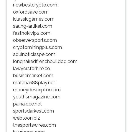
newbestcrypto.com
oxfordsave.com
iclassicgames.com
saung-artikel.com
fasthokivip2.com
observersports.com
cryptominingplus.com
aquinoticiaspe.com
longhairedfrenchbulldog.com
lawyersforhire.co
businemarket.com
matahari88play.net
moneydescriptor.com
youthsmagazine.com
painaidee.net
sportsdarkest.com
webtoon.biz
thesportswires.com