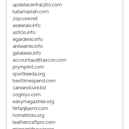
updatecentral360.com
katamastah.com
zqscore.net
aseleraio.info
asticio.info
egardenio.info
arxteamio.info
getalexio.info
accountaudittaxcon.com
prymprint.com
sportkeeda.org
besttimespend.com
careandcure.biz
cogniyo.com
easymagazines.org
hirfanjilasmi.com
hometricks.org
leathercraftpro.com