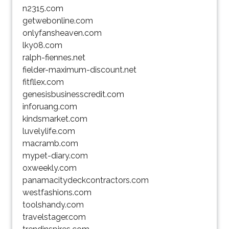
n2315.com
getwebonline.com
onlyfansheaven.com
lky08.com
ralph-fiennes.net
fielder-maximum-discount.net
fitfllex.com
genesisbusinesscredit.com
inforuang.com
kindsmarket.com
luvelylife.com
macramb.com
mypet-diary.com
oxweekly.com
panamacitydeckcontractors.com
westfashions.com
toolshandy.com
travelstager.com