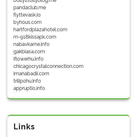
bolly2tollyblog.me
pandaclub.me
flyttevask.io
byhous.com
hartfordplazahotel.com
m-918kissapk.com
nabavkame.info
gakbiasa.com
iflowerhu.info
chicagocrystalconnection.com
imanabadii.com
trilipohu.info
appruptio.info
Links