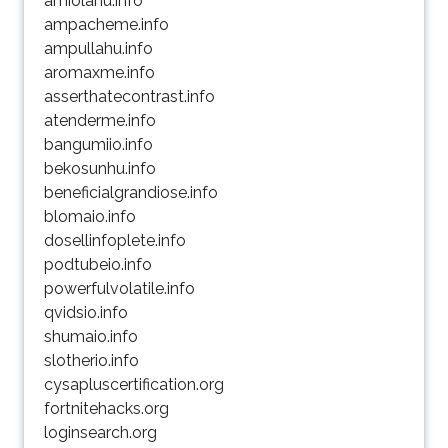
amiolahu.info
ampacheme.info
ampullahu.info
aromaxme.info
asserthatecontrast.info
atenderme.info
bangumiio.info
bekosunhu.info
beneficialgrandiose.info
blomaio.info
dosellinfoplete.info
podtubeio.info
powerfulvolatile.info
qvidsio.info
shumaio.info
slotherio.info
cysapluscertification.org
fortnitehacks.org
loginsearch.org