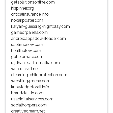
getsolutionsonline.com
hispinner.org
criticalinsurance.info
nokariposter.com
kalyan-guessing-nightplay.com
gameofpanels.com
androidappsdownloader.com
usetimenow.com
healthblow.com
gohelpmate.com
rajdhani-satta-matka.com
writerscraft.net
elearning-childprotection.com
wrestling4mena.com
knowledgeforall.info
brand2lastio.com
usadigitalservices.com
socialhoppers.com
creativedream.net