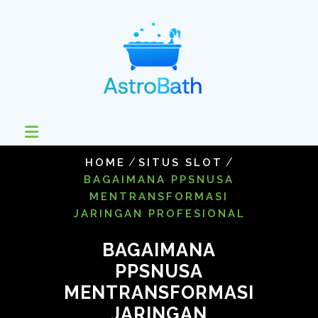
Skip
to
content
/
/
HOME
SITUS SLOT
BAGAIMANA PPSNUSA
MENTRANSFORMASI
JARINGAN PROFESIONAL
BAGAIMANA
PPSNUSA
MENTRANSFORMASI
JARINGAN