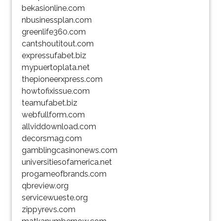
bekasionline.com
nbusinessplan.com
greenlife360.com
cantshoutitout.com
expressufabet.biz
mypuertoplata.net
thepioneerxpress.com
howtofixissue.com
teamufabet.biz
webfullform.com
allviddownload.com
decorsmag.com
gamblingcasinonews.com
universitiesofamerica.net
progameofbrands.com
qbreview.org
servicewueste.org
zippyrevs.com