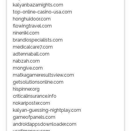
kalyanbazarnights.com
top-online-casino-usa.com
honghuidoor.com
flowingtravel.com
nineniki.com
brandiospecialists.com
medicalcare7.com
adtennaball.com
nabzah.com
mongive.com
matkagameresultsview.com
getsolutionsonline.com
hispinner.org
criticalinsurance.info
nokariposter.com
kalyan-guessing-nightplay.com
gameofpanels.com
androidappsdownloader.com