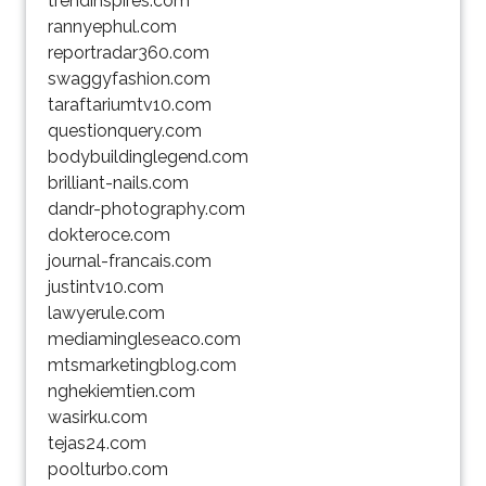
trendinspires.com
rannyephul.com
reportradar360.com
swaggyfashion.com
taraftariumtv10.com
questionquery.com
bodybuildinglegend.com
brilliant-nails.com
dandr-photography.com
dokteroce.com
journal-francais.com
justintv10.com
lawyerule.com
mediamingleseaco.com
mtsmarketingblog.com
nghekiemtien.com
wasirku.com
tejas24.com
poolturbo.com