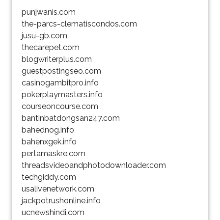
punjwanis.com
the-parcs-clematiscondos.com
jusu-gb.com
thecarepet.com
blogwriterplus.com
guestpostingseo.com
casinogambitpro.info
pokerplaymasters.info
courseoncourse.com
bantinbatdongsan247.com
bahednog.info
bahenxgek.info
pertamaskre.com
threadsvideoandphotodownloader.com
techgiddy.com
usalivenetwork.com
jackpotrushonline.info
ucnewshindi.com