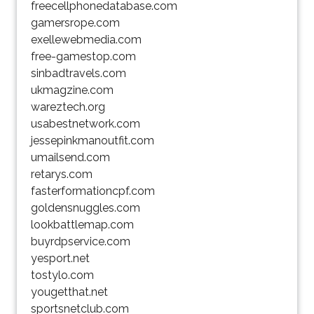
freecellphonedatabase.com
gamersrope.com
exellewebmedia.com
free-gamestop.com
sinbadtravels.com
ukmagzine.com
wareztech.org
usabestnetwork.com
jessepinkmanoutfit.com
umailsend.com
retarys.com
fasterformationcpf.com
goldensnuggles.com
lookbattlemap.com
buyrdpservice.com
yesport.net
tostylo.com
yougetthat.net
sportsnetclub.com