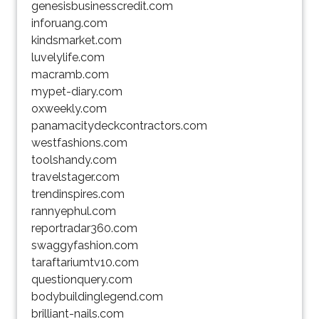
genesisbusinesscredit.com
inforuang.com
kindsmarket.com
luvelylife.com
macramb.com
mypet-diary.com
oxweekly.com
panamacitydeckcontractors.com
westfashions.com
toolshandy.com
travelstager.com
trendinspires.com
rannyephul.com
reportradar360.com
swaggyfashion.com
taraftariumtv10.com
questionquery.com
bodybuildinglegend.com
brilliant-nails.com