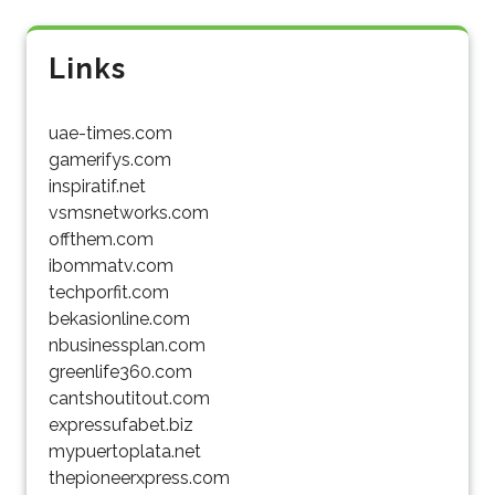
Links
uae-times.com
gamerifys.com
inspiratif.net
vsmsnetworks.com
offthem.com
ibommatv.com
techporfit.com
bekasionline.com
nbusinessplan.com
greenlife360.com
cantshoutitout.com
expressufabet.biz
mypuertoplata.net
thepioneerxpress.com