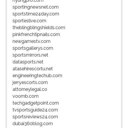
hyungpro.com
sportingnewsnet.com
sportstime24day.com
sporteslive.com
theblingblingshields.com
pinkfrenchtipnails.com
newgamestv.com
sportsgallerys.com
sportsmirrors.net
datasports.net
atasehirescortu.net
engineeringtechub.com
jerryescorts.com
attorneylegal.co
voomb.com
techgadgetpoint.com
tvsportsguide24.com
sportsreviews24.com
dubai360blog.com