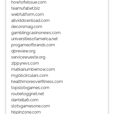
howtofixissue.com
teamufabet.biz
webfullform.com
allviddownload.com
decorsmag.com
gamblingcasinonews.com
universitiesofamerica.net
progameofbrands.com
qbreview.org
servicewueste.org
zippyrevs.com
matkanumbernow.com
myjobcirculars.com
healthmoreoverfitness.com
topslotxgames.com
routerloggnet.net
dantella6.com
slotsgamesone.com
hispinzone.com