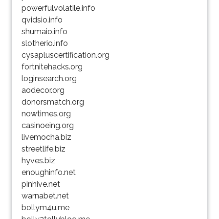
powerfulvolatile.info
qvidsio.info
shumaio.info
slotherio.info
cysapluscertification.org
fortnitehacks.org
loginsearch.org
aodecor.org
donorsmatch.org
nowtimes.org
casinoeing.org
livemocha.biz
streetlife.biz
hyves.biz
enoughinfo.net
pinhive.net
warnabet.net
bollym4u.me