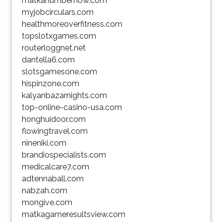
matkanumbernow.com
myjobcirculars.com
healthmoreoverfitness.com
topslotxgames.com
routerloggnet.net
dantella6.com
slotsgamesone.com
hispinzone.com
kalyanbazarnights.com
top-online-casino-usa.com
honghuidoor.com
flowingtravel.com
nineniki.com
brandiospecialists.com
medicalcare7.com
adtennaball.com
nabzah.com
mongive.com
matkagameresultsview.com