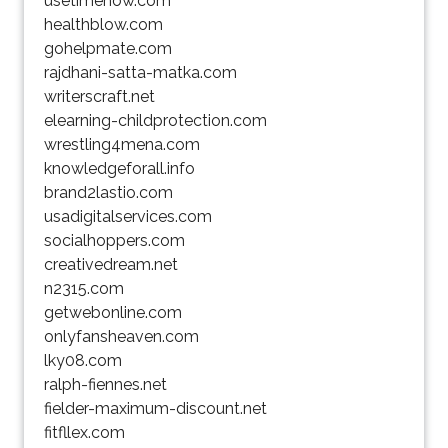
usetimenow.com
healthblow.com
gohelpmate.com
rajdhani-satta-matka.com
writerscraft.net
elearning-childprotection.com
wrestling4mena.com
knowledgeforall.info
brand2lastio.com
usadigitalservices.com
socialhoppers.com
creativedream.net
n2315.com
getwebonline.com
onlyfansheaven.com
lky08.com
ralph-fiennes.net
fielder-maximum-discount.net
fitfllex.com