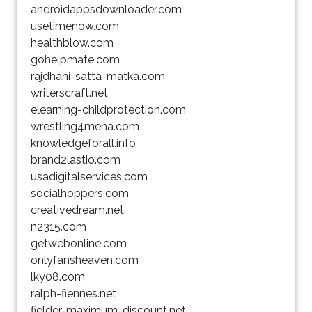
androidappsdownloader.com
usetimenow.com
healthblow.com
gohelpmate.com
rajdhani-satta-matka.com
writerscraft.net
elearning-childprotection.com
wrestling4mena.com
knowledgeforall.info
brand2lastio.com
usadigitalservices.com
socialhoppers.com
creativedream.net
n2315.com
getwebonline.com
onlyfansheaven.com
lky08.com
ralph-fiennes.net
fielder-maximum-discount.net