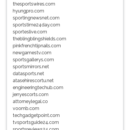
thesportswires.com
hyungpro.com
sportingnewsnet.com
sportstime24day.com
sporteslive.com
theblingblingshields.com
pinkfrenchtipnails.com
newgamestv.com
sportsgallerys.com
sportsmirrors.net
datasports.net
atasehirescortu.net
engineeringtechub.com
jerryescorts.com
attorneylegal.co
voomb.com
techgadgetpoint.com
tvsportsguide24.com
sportsreviews24.com