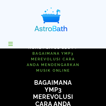
Skip
to
content
/
/
HOME
SITUS SLOT
BAGAIMANA YMP3
MEREVOLUSI CARA
ANDA MENDENGARKAN
MUSIK ONLINE
BAGAIMANA
YMP3
MEREVOLUSI
CARA ANDA