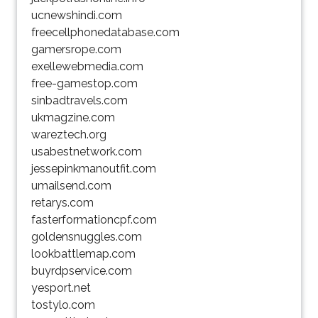
ucnewshindi.com
freecellphonedatabase.com
gamersrope.com
exellewebmedia.com
free-gamestop.com
sinbadtravels.com
ukmagzine.com
wareztech.org
usabestnetwork.com
jessepinkmanoutfit.com
umailsend.com
retarys.com
fasterformationcpf.com
goldensnuggles.com
lookbattlemap.com
buyrdpservice.com
yesport.net
tostylo.com