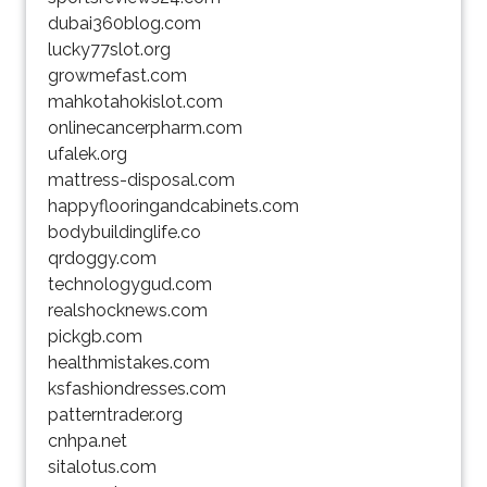
dubai360blog.com
lucky77slot.org
growmefast.com
mahkotahokislot.com
onlinecancerpharm.com
ufalek.org
mattress-disposal.com
happyflooringandcabinets.com
bodybuildinglife.co
qrdoggy.com
technologygud.com
realshocknews.com
pickgb.com
healthmistakes.com
ksfashiondresses.com
patterntrader.org
cnhpa.net
sitalotus.com