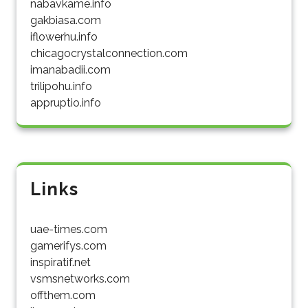
nabavkame.info
gakbiasa.com
iflowerhu.info
chicagocrystalconnection.com
imanabadii.com
trilipohu.info
appruptio.info
Links
uae-times.com
gamerifys.com
inspiratif.net
vsmsnetworks.com
offthem.com