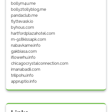
bollym4u.me
bolly2tollyblog.me
pandaclub.me
flyttevask.io
byhous.com
hartfordplazahotel.com
m-918kissapk.com
nabavkame.info
gakbiasa.com
iflowerhu.info
chicagocrystalconnection.com
imanabadii.com
trilipohu.info
appruptio.info