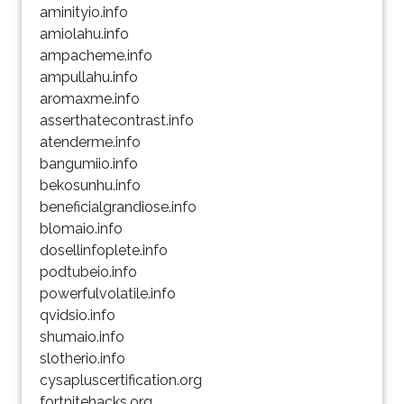
aminityio.info
amiolahu.info
ampacheme.info
ampullahu.info
aromaxme.info
asserthatecontrast.info
atenderme.info
bangumiio.info
bekosunhu.info
beneficialgrandiose.info
blomaio.info
dosellinfoplete.info
podtubeio.info
powerfulvolatile.info
qvidsio.info
shumaio.info
slotherio.info
cysapluscertification.org
fortnitehacks.org