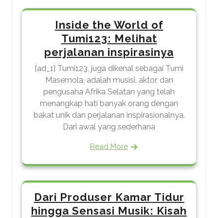
Inside the World of
Tumi123: Melihat
perjalanan inspirasinya
[ad_1] Tumi123, juga dikenal sebagai Tumi
Masemola, adalah musisi, aktor, dan
pengusaha Afrika Selatan yang telah
menangkap hati banyak orang dengan
bakat unik dan perjalanan inspirasionalnya.
Dari awal yang sederhana
Read More
Dari Produser Kamar Tidur
hingga Sensasi Musik: Kisah