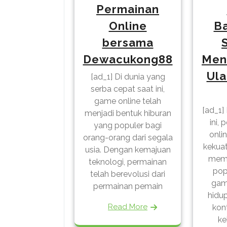
Permainan
Online
B
bersama
Dewacukong88
Men
Ula
[ad_1] Di dunia yang
serba cepat saat ini,
game online telah
[ad_1] 
menjadi bentuk hiburan
ini,
yang populer bagi
onli
orang-orang dari segala
kekua
usia. Dengan kemajuan
mem
teknologi, permainan
popu
telah berevolusi dari
gam
permainan pemain
hidu
Read More
kont
ke