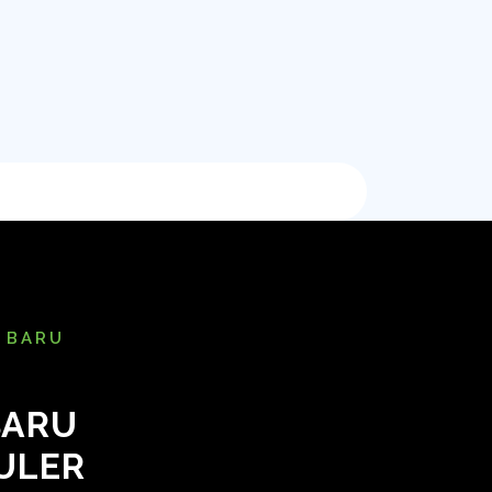
 BARU
BARU
ULER