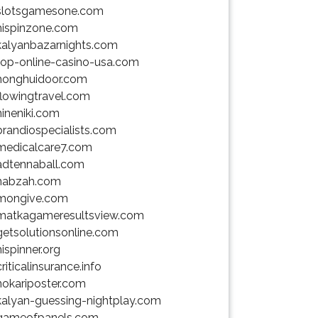
slotsgamesone.com
hispinzone.com
kalyanbazarnights.com
top-online-casino-usa.com
honghuidoor.com
flowingtravel.com
nineniki.com
brandiospecialists.com
medicalcare7.com
adtennaball.com
nabzah.com
mongive.com
matkagameresultsview.com
getsolutionsonline.com
hispinner.org
criticalinsurance.info
nokariposter.com
kalyan-guessing-nightplay.com
gameofpanels.com