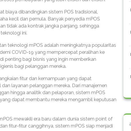
mat biaya dibandingkan sistem POS tradisional,
usaha kecil dan pemula. Banyak penyedia mPOS
n tidak ada kontrak jangka panjang, sehingga
knologi ini.
itan teknologi mPOS adalah meningkatnya popularitas
ndemi COVID-19 yang mempercepat peralihan ke
 penting bagi bisnis yang ingin memberikan
ienis bagi pelanggan mereka.
rangkaian fitur dan kemampuan yang dapat
l dan layanan pelanggan mereka. Dari manajemen
gan hingga analitik dan pelaporan, sistem mPOS
s yang dapat membantu mereka mengambil keputusan
 mPOS mewakili era baru dalam dunia sistem point of
an fitur-fitur canggihnya, sistem mPOS siap menjadi