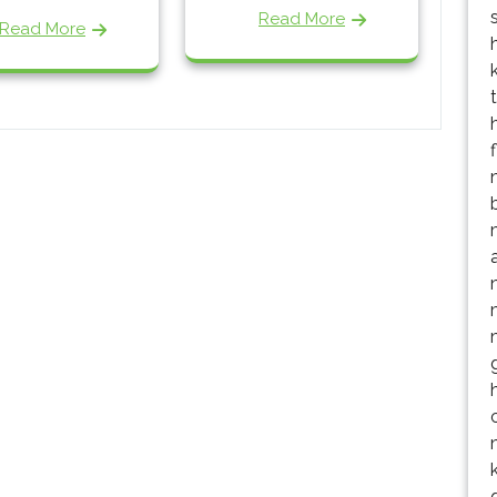
Read More
Read More