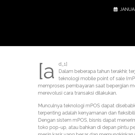
JANUAR
[a
d_1]
Dalam beberapa tahun terakhir, ter
teknologi mobile point of sale (mP
memproses pembayaran saat bepergian me
merevolusi cara transaksi dilakukan.
Munculnya teknologi mPOS dapat disebabka
terpenting adalah kenyamanan dan fleksibil
Dengan sistem mPOS, bisnis dapat menerim
toko pop-up, atau bahkan di depan pintu p
mesin kasir yang besar dan memungkinkan p