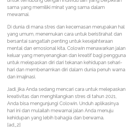
untuk terhubung dengan individu lain yang berpikiran
sama yang memiliki minat yang sama dalam
mewarnai.
Di dunia di mana stres dan kecemasan merupakan hal
yang umum, menemukan cara untuk beristirahat dan
bersantai sangatlah penting untuk kesejahteraan
mental dan emosional kita. Colowin menawarkan jalan
keluar yang menyenangkan dan kreatif bagi pengguna
untuk melepaskan diri dari tekanan kehidupan sehari-
hari dan membenamkan diri dalam dunia penuh warna
dan imajinasi.
Jadi, jika Anda sedang mencari cara untuk melepaskan
kreativitas dan menghilangkan stres di tahun 2021,
Anda bisa mengunjungi Colowin. Unduh aplikasinya
hari ini dan mulailah mewarnai jalan Anda menuju
kehidupan yang lebih bahagia dan berwarna.
[ad_2]