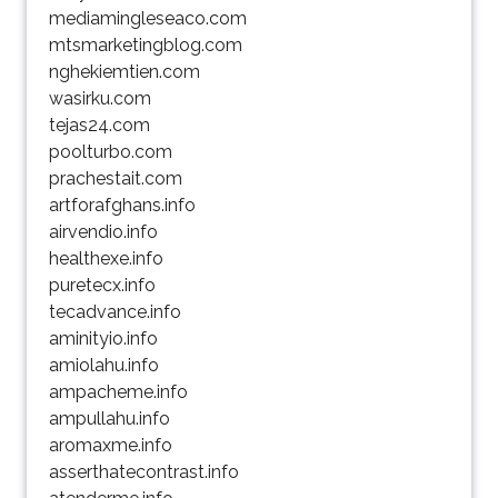
mediamingleseaco.com
mtsmarketingblog.com
nghekiemtien.com
wasirku.com
tejas24.com
poolturbo.com
prachestait.com
artforafghans.info
airvendio.info
healthexe.info
puretecx.info
tecadvance.info
aminityio.info
amiolahu.info
ampacheme.info
ampullahu.info
aromaxme.info
asserthatecontrast.info