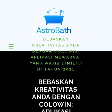
Skip
to
content
/
/
HOME
SITUS SLOT
BEBASKAN
KREATIVITAS ANDA
DENGAN COLOWIN:
APLIKASI MEWARNAI
YANG WAJIB DIMILIKI
DI TAHUN 2021
BEBASKAN
KREATIVITAS
ANDA DENGAN
COLOWIN:
APLIKASI