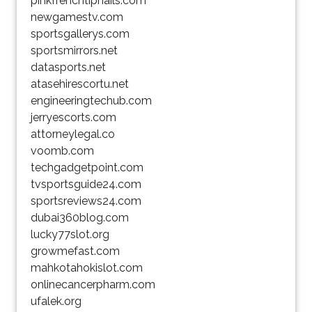
pinkfrenchtipnails.com
newgamestv.com
sportsgallerys.com
sportsmirrors.net
datasports.net
atasehirescortu.net
engineeringtechub.com
jerryescorts.com
attorneylegal.co
voomb.com
techgadgetpoint.com
tvsportsguide24.com
sportsreviews24.com
dubai360blog.com
lucky77slot.org
growmefast.com
mahkotahokislot.com
onlinecancerpharm.com
ufalek.org