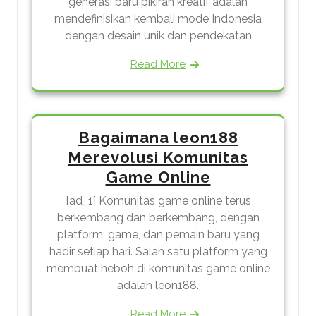
generasi baru pikiran kreatif adalah
mendefinisikan kembali mode Indonesia
dengan desain unik dan pendekatan
Read More
Bagaimana leon188
Merevolusi Komunitas
Game Online
[ad_1] Komunitas game online terus
berkembang dan berkembang, dengan
platform, game, dan pemain baru yang
hadir setiap hari. Salah satu platform yang
membuat heboh di komunitas game online
adalah leon188.
Read More