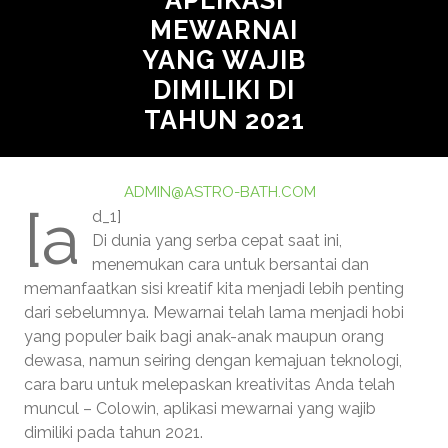
MEWARNAI
YANG WAJIB
DIMILIKI DI
TAHUN 2021
NOVEMBER 10, 2025
ADMIN@ASTRO-BATH.COM
[a
0 COMMENTS
1 TAG
d_1]
Di dunia yang serba cepat saat ini,
menemukan cara untuk bersantai dan
memanfaatkan sisi kreatif kita menjadi lebih penting
dari sebelumnya. Mewarnai telah lama menjadi hobi
yang populer baik bagi anak-anak maupun orang
dewasa, namun seiring dengan kemajuan teknologi,
cara baru untuk melepaskan kreativitas Anda telah
muncul – Colowin, aplikasi mewarnai yang wajib
dimiliki pada tahun 2021.