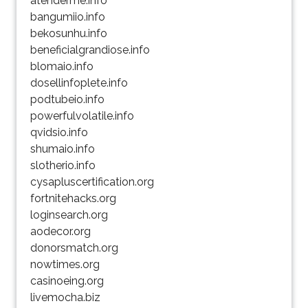
atenderme.info
bangumiio.info
bekosunhu.info
beneficialgrandiose.info
blomaio.info
dosellinfoplete.info
podtubeio.info
powerfulvolatile.info
qvidsio.info
shumaio.info
slotherio.info
cysapluscertification.org
fortnitehacks.org
loginsearch.org
aodecor.org
donorsmatch.org
nowtimes.org
casinoeing.org
livemocha.biz