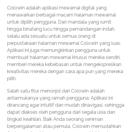
Colowin adalah aplikasi mewarnai digital yang
menawarkan berbagai macam halaman mewarnai
untuk dipilih pengguna. Dari mandala yang rumit
hingga binatang lucu hingga pemandangan indah,
selalu ada sesuatu untuk semua orang di
perpustakaan halaman mewarnai Colowin yang luas.
Aplikasi ini juga memungkinkan pengguna untuk
membuat halaman mewarnai khusus mereka sendiri,
memberi mereka kebebasan untuk mengekspresikan
kreativitas mereka dengan cara apa pun yang mereka
pilih.
Salah satu fitur menonjol dari Colowin adalah
antarmukanya yang ramah pengguna. Aplikasi ini
dirancang agar intuitif dan mudah dinavigasi, sehingga
dapat diakses oleh pengguna dari segala usia dan
tingkat keahlian. Baik Anda seorang seniman
berpengalaman atau pemula, Colowin memudahkan