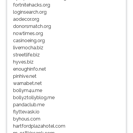
fortnitehacks.org
loginsearch.org
aodecor.org
donorsmatch.org
nowtimes.org
casinoeing.org
livemocha.biz
streetlife.biz
hyves.biz
enoughinfo.net
pinhive.net
warnabet.net
bollym4u.me
bolly2tollyblog.me
pandaclub.me
flyttevask.io
byhous.com
hartfordplazahotel.com