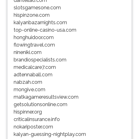
dantella6.com
slotsgamesone.com
hispinzone.com
kalyanbazarnights.com
top-online-casino-usa.com
honghuidoor.com
flowingtravel.com
nineniki.com
brandiospecialists.com
medicalcare7.com
adtennaball.com
nabzah.com
mongive.com
matkagameresultsview.com
getsolutionsonline.com
hispinner.org
criticalinsurance.info
nokariposter.com
kalyan-guessing-nightplay.com