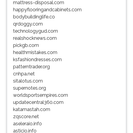
mattress-disposal.com
happyflooringandcabinets.com
bodybuildinglife.co
qrdoggy.com
technologygud.com
realshocknews.com
pickgb.com
healthmistakes.com
ksfashiondresses.com
patterntrader.org
cnhpa.net
sitalotus.com
supernotes.org
worldsportsempires.com
updatecentral360.com
katamastah.com
zqscore.net
aseleraio.info
asticio.info