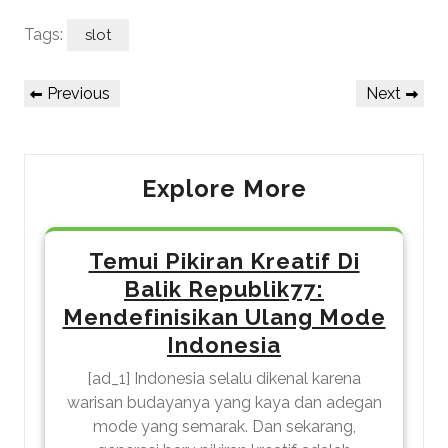
Tags:
slot
Post
Previous
Next
Previous
Next
navigation
Post
Post
Explore More
Temui Pikiran Kreatif Di
Balik Republik77:
Mendefinisikan Ulang Mode
Indonesia
[ad_1] Indonesia selalu dikenal karena
warisan budayanya yang kaya dan adegan
mode yang semarak. Dan sekarang,