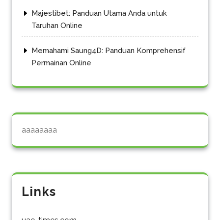
Majestibet: Panduan Utama Anda untuk
Taruhan Online
Memahami Saung4D: Panduan Komprehensif
Permainan Online
aaaaaaaa
Links