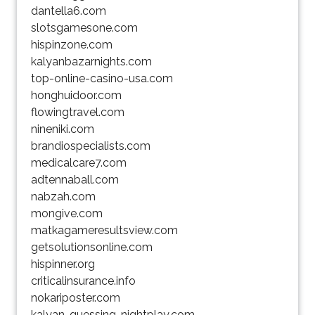
dantella6.com
slotsgamesone.com
hispinzone.com
kalyanbazarnights.com
top-online-casino-usa.com
honghuidoor.com
flowingtravel.com
nineniki.com
brandiospecialists.com
medicalcare7.com
adtennaball.com
nabzah.com
mongive.com
matkagameresultsview.com
getsolutionsonline.com
hispinner.org
criticalinsurance.info
nokariposter.com
kalyan-guessing-nightplay.com