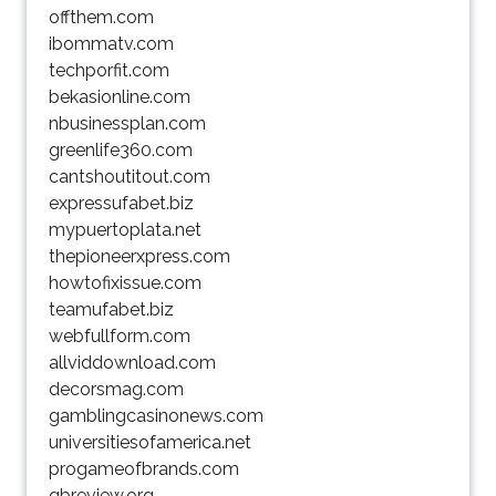
offthem.com
ibommatv.com
techporfit.com
bekasionline.com
nbusinessplan.com
greenlife360.com
cantshoutitout.com
expressufabet.biz
mypuertoplata.net
thepioneerxpress.com
howtofixissue.com
teamufabet.biz
webfullform.com
allviddownload.com
decorsmag.com
gamblingcasinonews.com
universitiesofamerica.net
progameofbrands.com
qbreview.org