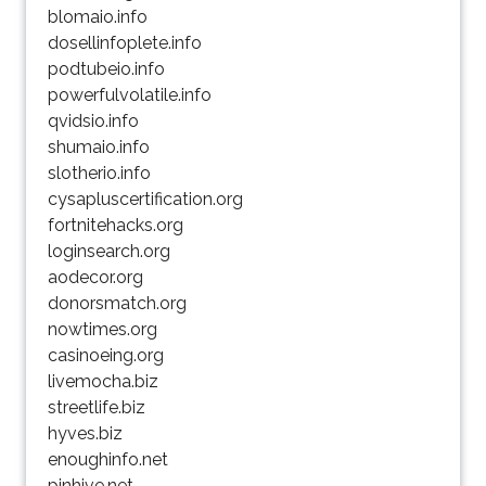
blomaio.info
dosellinfoplete.info
podtubeio.info
powerfulvolatile.info
qvidsio.info
shumaio.info
slotherio.info
cysapluscertification.org
fortnitehacks.org
loginsearch.org
aodecor.org
donorsmatch.org
nowtimes.org
casinoeing.org
livemocha.biz
streetlife.biz
hyves.biz
enoughinfo.net
pinhive.net