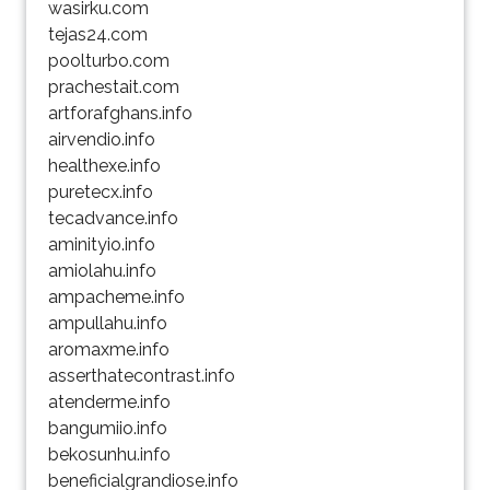
wasirku.com
tejas24.com
poolturbo.com
prachestait.com
artforafghans.info
airvendio.info
healthexe.info
puretecx.info
tecadvance.info
aminityio.info
amiolahu.info
ampacheme.info
ampullahu.info
aromaxme.info
asserthatecontrast.info
atenderme.info
bangumiio.info
bekosunhu.info
beneficialgrandiose.info