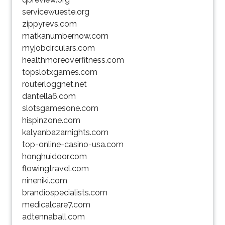
servicewueste.org
zippyrevs.com
matkanumbernow.com
myjobcirculars.com
healthmoreoverfitness.com
topslotxgames.com
routerloggnet.net
dantella6.com
slotsgamesone.com
hispinzone.com
kalyanbazarnights.com
top-online-casino-usa.com
honghuidoor.com
flowingtravel.com
nineniki.com
brandiospecialists.com
medicalcare7.com
adtennaball.com