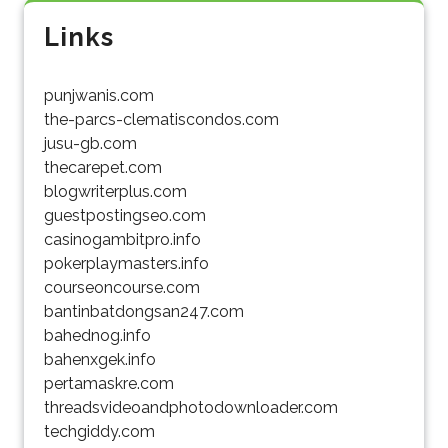
Links
punjwanis.com
the-parcs-clematiscondos.com
jusu-gb.com
thecarepet.com
blogwriterplus.com
guestpostingseo.com
casinogambitpro.info
pokerplaymasters.info
courseoncourse.com
bantinbatdongsan247.com
bahednog.info
bahenxgek.info
pertamaskre.com
threadsvideoandphotodownloader.com
techgiddy.com