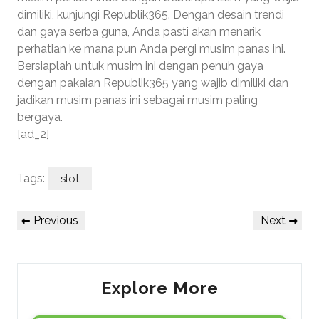
dimiliki, kunjungi Republik365. Dengan desain trendi
dan gaya serba guna, Anda pasti akan menarik
perhatian ke mana pun Anda pergi musim panas ini.
Bersiaplah untuk musim ini dengan penuh gaya
dengan pakaian Republik365 yang wajib dimiliki dan
jadikan musim panas ini sebagai musim paling
bergaya.
[ad_2]
Tags:
slot
Post
Previous
Next
Previous
Next
navigation
Post
Post
Explore More