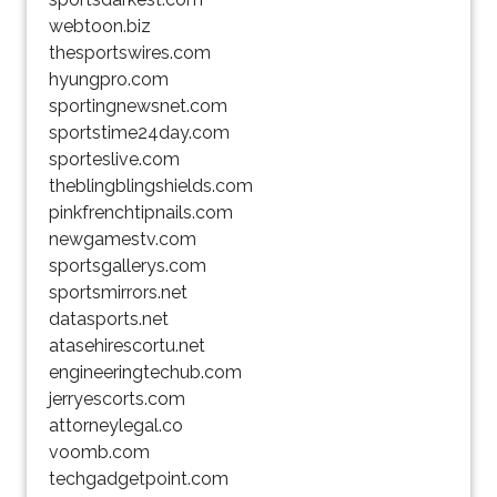
webtoon.biz
thesportswires.com
hyungpro.com
sportingnewsnet.com
sportstime24day.com
sporteslive.com
theblingblingshields.com
pinkfrenchtipnails.com
newgamestv.com
sportsgallerys.com
sportsmirrors.net
datasports.net
atasehirescortu.net
engineeringtechub.com
jerryescorts.com
attorneylegal.co
voomb.com
techgadgetpoint.com