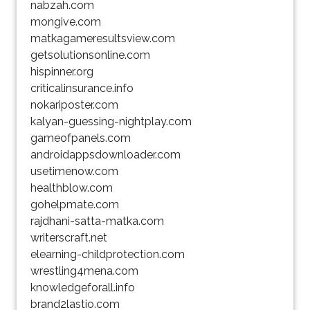
nabzah.com
mongive.com
matkagameresultsview.com
getsolutionsonline.com
hispinner.org
criticalinsurance.info
nokariposter.com
kalyan-guessing-nightplay.com
gameofpanels.com
androidappsdownloader.com
usetimenow.com
healthblow.com
gohelpmate.com
rajdhani-satta-matka.com
writerscraft.net
elearning-childprotection.com
wrestling4mena.com
knowledgeforall.info
brand2lastio.com