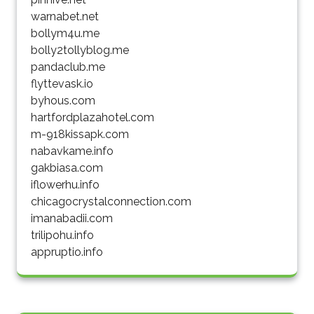
warnabet.net
bollym4u.me
bolly2tollyblog.me
pandaclub.me
flyttevask.io
byhous.com
hartfordplazahotel.com
m-918kissapk.com
nabavkame.info
gakbiasa.com
iflowerhu.info
chicagocrystalconnection.com
imanabadii.com
trilipohu.info
appruptio.info