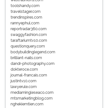
toolshandy.com
travelstager.com
trendinspires.com
rannyephul.com
reportradar360.com
swaggyfashion.com
taraftariumtv10.com
questionquery.com
bodybuildinglegend.com
brilliant-nails.com
dandr-photography.com
dokteroce.com
journal-francais.com
justintv10.com
lawyerule.com
mediamingleseaco.com
mtsmarketingblog.com
nghekiemtien.com