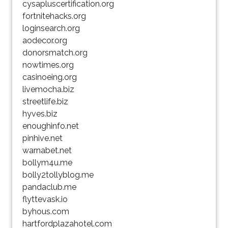
cysapluscertification.org
fortnitehacks.org
loginsearch.org
aodecor.org
donorsmatch.org
nowtimes.org
casinoeing.org
livemocha.biz
streetlife.biz
hyves.biz
enoughinfo.net
pinhive.net
warnabet.net
bollym4u.me
bolly2tollyblog.me
pandaclub.me
flyttevask.io
byhous.com
hartfordplazahotel.com