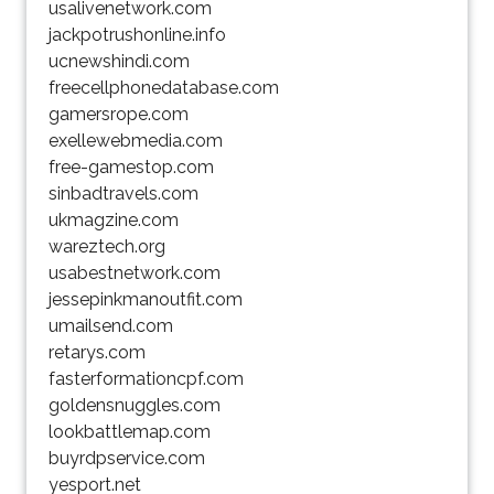
usalivenetwork.com
jackpotrushonline.info
ucnewshindi.com
freecellphonedatabase.com
gamersrope.com
exellewebmedia.com
free-gamestop.com
sinbadtravels.com
ukmagzine.com
wareztech.org
usabestnetwork.com
jessepinkmanoutfit.com
umailsend.com
retarys.com
fasterformationcpf.com
goldensnuggles.com
lookbattlemap.com
buyrdpservice.com
yesport.net