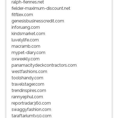
ralph-fiennes.net
fielder-maximum-discount.net
fitfllex.com
genesisbusinesscredit.com
inforuang.com
kindsmarket.com
luvelylife.com
macramb.com
mypet-diary.com
oxweekly.com
panamacitydeckcontractors.com
westfashions.com
toolshandy.com
travelstager.com
trendinspires.com
rannyephul.com
reportradar360.com
swaggyfashion.com
taraftariumtv10.com