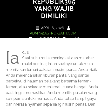
REPUBLIK365
YANG WAJIB
DIMILIKI
APRIL 6, 2026
ADMIN@ASTRO-BATH.COM
0 COMMENTS
1 TAG
[a
d_1]
Saat suhu mulai meningkat dan matahari
mulai bersinar, inilah saatnya untuk mulai
memikirkan lemari pakaian musim panas Anda. Baik
Anda merencanakan liburan pantai yang santai,
barbekyu di halaman belakang bersama teman-
teman, atau sekadar menikmati cuaca hangat, Anda
pasti ingin memastikan Anda memiliki pakaian yang
sempurna untuk membuat Anda tetap tampil gaya
dan merasa nyaman sepanjang musim panas. Dan