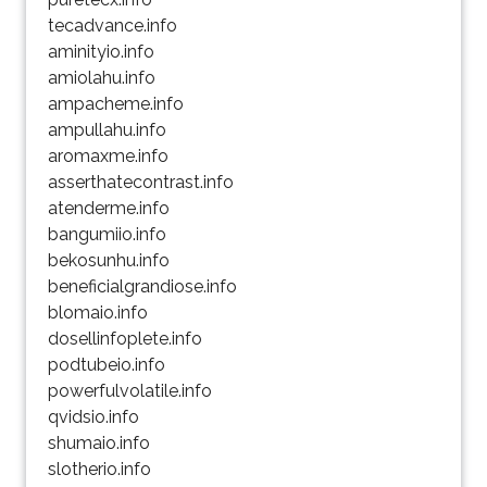
tecadvance.info
aminityio.info
amiolahu.info
ampacheme.info
ampullahu.info
aromaxme.info
asserthatecontrast.info
atenderme.info
bangumiio.info
bekosunhu.info
beneficialgrandiose.info
blomaio.info
dosellinfoplete.info
podtubeio.info
powerfulvolatile.info
qvidsio.info
shumaio.info
slotherio.info