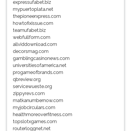
expressufabet.biz
mypuertoplata.net
thepioneerxpress.com
howtofixissue.com
teamufabet.biz
webfullform.com
allviddownload.com
decorsmag.com
gamblingcasinonews.com
universitiesofamerica.net
progameofbrands.com
qbreview.org
servicewueste.org
zippyrevs.com
matkanumbernow.com
myjobcirculars.com
healthmoreoverfitness.com
topslotxgames.com
routerloggnet.net