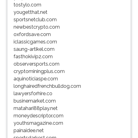
tostylo.com
yougetthat.net
sportsnetclub.com
newbestcrypto.com
oxfordsave.com
iclassicgames.com
saung-artikel.com
fasthokivip2.com
observersports.com
cryptominingplus.com
aquinoticiaspe.com
longhairedfrenchbulldog.com
lawyersforhire.co
businemarket.com
matahari88play.net
moneydescriptor.com
youthsmagazine.com
painaidee.net
sportsdarkest.com