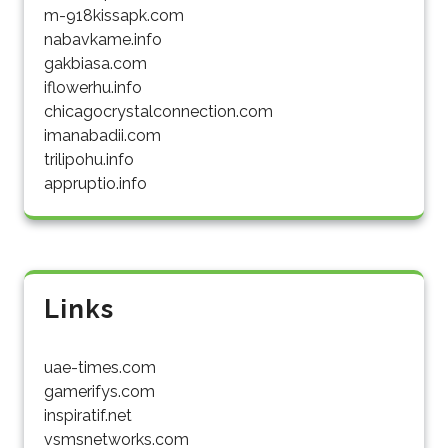
m-918kissapk.com
nabavkame.info
gakbiasa.com
iflowerhu.info
chicagocrystalconnection.com
imanabadii.com
trilipohu.info
appruptio.info
Links
uae-times.com
gamerifys.com
inspiratif.net
vsmsnetworks.com