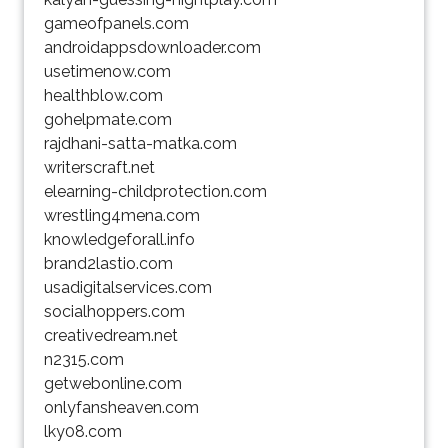
gameofpanels.com
androidappsdownloader.com
usetimenow.com
healthblow.com
gohelpmate.com
rajdhani-satta-matka.com
writerscraft.net
elearning-childprotection.com
wrestling4mena.com
knowledgeforall.info
brand2lastio.com
usadigitalservices.com
socialhoppers.com
creativedream.net
n2315.com
getwebonline.com
onlyfansheaven.com
lky08.com