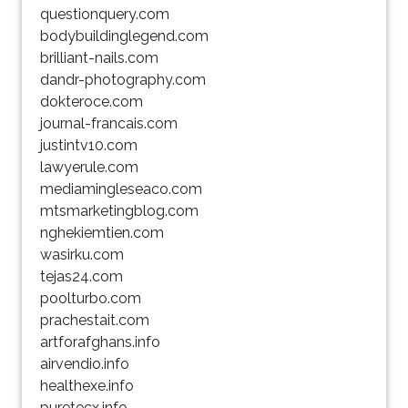
questionquery.com
bodybuildinglegend.com
brilliant-nails.com
dandr-photography.com
dokteroce.com
journal-francais.com
justintv10.com
lawyerule.com
mediamingleseaco.com
mtsmarketingblog.com
nghekiemtien.com
wasirku.com
tejas24.com
poolturbo.com
prachestait.com
artforafghans.info
airvendio.info
healthexe.info
puretecx.info