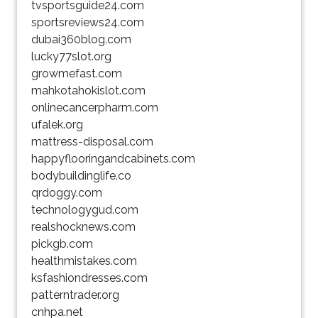
tvsportsguide24.com
sportsreviews24.com
dubai360blog.com
lucky77slot.org
growmefast.com
mahkotahokislot.com
onlinecancerpharm.com
ufalek.org
mattress-disposal.com
happyflooringandcabinets.com
bodybuildinglife.co
qrdoggy.com
technologygud.com
realshocknews.com
pickgb.com
healthmistakes.com
ksfashiondresses.com
patterntrader.org
cnhpa.net