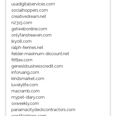
usadigitalservices.com
socialhoppers.com
creativedream.net
n2315.com
getwebonline.com
onlyfansheaven.com
lky08.com
ralph-fiennes.net
fielder-maximum-discount.net
fitfllex.com
genesisbusinesscredit.com
inforuang.com
kindsmarket.com
luvelylife.com
macramb.com
mypet-diary.com
oxweekly.com
panamacitydeckcontractors.com
westfashions.com