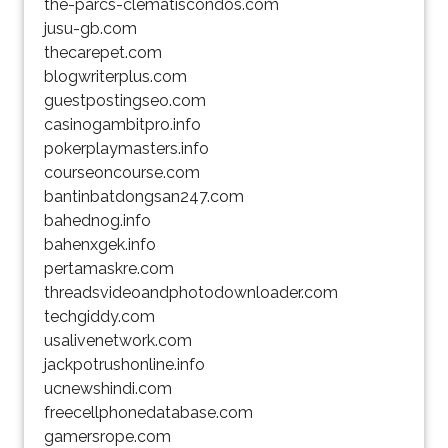
the-parcs-clematiscondos.com
jusu-gb.com
thecarepet.com
blogwriterplus.com
guestpostingseo.com
casinogambitpro.info
pokerplaymasters.info
courseoncourse.com
bantinbatdongsan247.com
bahednog.info
bahenxgek.info
pertamaskre.com
threadsvideoandphotodownloader.com
techgiddy.com
usalivenetwork.com
jackpotrushonline.info
ucnewshindi.com
freecellphonedatabase.com
gamersrope.com