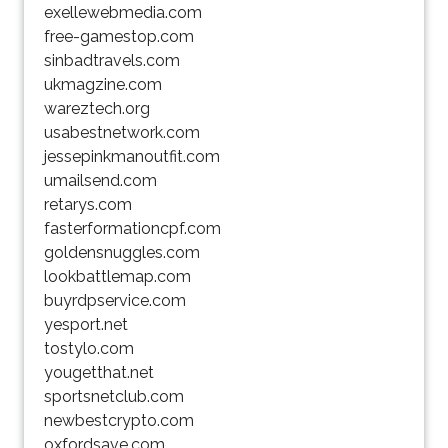
exellewebmedia.com
free-gamestop.com
sinbadtravels.com
ukmagzine.com
wareztech.org
usabestnetwork.com
jessepinkmanoutfit.com
umailsend.com
retarys.com
fasterformationcpf.com
goldensnuggles.com
lookbattlemap.com
buyrdpservice.com
yesport.net
tostylo.com
yougetthat.net
sportsnetclub.com
newbestcrypto.com
oxfordsave.com