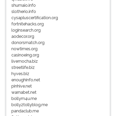
shumaio.info
slotherio.info
cysapluscertification.org
fortnitehacks.org
loginsearch.org
aodecor.org
donorsmatch.org
nowtimes.org
casinoeing.org
livemocha.biz
streetlife.biz
hyves.biz
enoughinfo.net
pinhive.net
warnabet.net
bollym4u.me
bolly2tollyblog.me
pandaclub.me