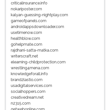
criticalinsurance.info
nokariposter.com
kalyan-guessing-nightplay.com
gameofpanels.com
androidappsdownloader.com
usetimenow.com
healthblow.com
gohelpmate.com
rajdhani-satta-matka.com
writerscraft.net
elearning-childprotection.com
wrestling4mena.com
knowledgeforall.info
brand2lastio.com
usadigitalservices.com
socialhoppers.com
creativedream.net
n2315.com
getwebonline.com