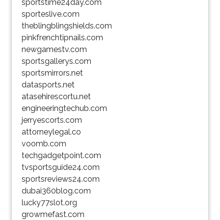
sportstime24day.com
sporteslive.com
theblingblingshields.com
pinkfrenchtipnails.com
newgamestv.com
sportsgallerys.com
sportsmirrors.net
datasports.net
atasehirescortu.net
engineeringtechub.com
jerryescorts.com
attorneylegal.co
voomb.com
techgadgetpoint.com
tvsportsguide24.com
sportsreviews24.com
dubai360blog.com
lucky77slot.org
growmefast.com