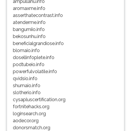
ampullahu.info
aromaxme.info
asserthatecontrast.info
atenderme.info
bangumiio.info
bekosunhu.info
beneficialgrandiose.info
blomaio.info
dosellinfoplete.info
podtubeio.info
powerfulvolatile.info
qvidsio.info
shumaio.info
slotherio.info
cysapluscertification.org
fortnitehacks.org
loginsearch.org
aodecor.org
donorsmatch.org