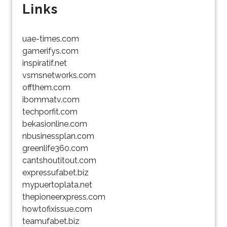
Links
uae-times.com
gamerifys.com
inspiratif.net
vsmsnetworks.com
offthem.com
ibommatv.com
techporfit.com
bekasionline.com
nbusinessplan.com
greenlife360.com
cantshoutitout.com
expressufabet.biz
mypuertoplata.net
thepioneerxpress.com
howtofixissue.com
teamufabet.biz