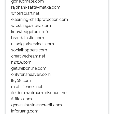
gohelpmate.com
rajdhani-satta-matka.com
writerscraft.net
elearning-childprotection.com
wrestling4mena.com
knowledgeforall.info
brand2lastio.com
usadigitalservices.com
socialhoppers.com
creativedream.net
n2315.com
getwebonline.com
onlyfansheaven.com
lky08.com
ralph-fiennes.net
fielder-maximum-discount.net
fitfllex.com
genesisbusinesscredit.com
inforuang.com