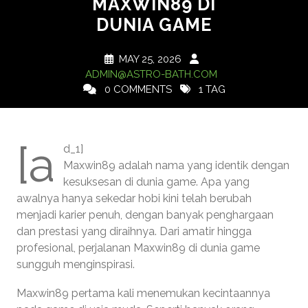
MAXWIN89 DI
DUNIA GAME
MAY 25, 2026
ADMIN@ASTRO-BATH.COM
0 COMMENTS
1 TAG
[a
d_1]
Maxwin89 adalah nama yang identik dengan
kesuksesan di dunia game. Apa yang
awalnya hanya sekedar hobi kini telah berubah
menjadi karier penuh, dengan banyak penghargaan
dan prestasi yang diraihnya. Dari amatir hingga
profesional, perjalanan Maxwin89 di dunia game
sungguh menginspirasi.
Maxwin89 pertama kali menemukan kecintaannya