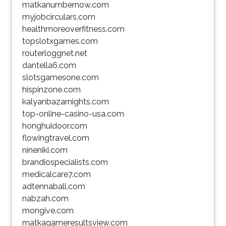
matkanumbernow.com
myjobcirculars.com
healthmoreoverfitness.com
topslotxgames.com
routerloggnet.net
dantella6.com
slotsgamesone.com
hispinzone.com
kalyanbazarnights.com
top-online-casino-usa.com
honghuidoor.com
flowingtravel.com
nineniki.com
brandiospecialists.com
medicalcare7.com
adtennaball.com
nabzah.com
mongive.com
matkagameresultsview.com