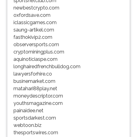
sportsnetclub.com
newbestcrypto.com
oxfordsave.com
iclassicgames.com
saung-artikel.com
fasthokivip2.com
observersports.com
cryptominingplus.com
aquinoticiaspe.com
longhairedfrenchbulldog.com
lawyersforhire.co
businemarket.com
matahari88play.net
moneydescriptor.com
youthsmagazine.com
painaidee.net
sportsdarkest.com
webtoon.biz
thesportswires.com