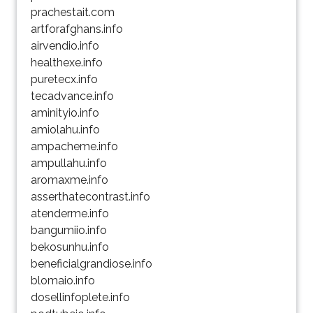
prachestait.com
artforafghans.info
airvendio.info
healthexe.info
puretecx.info
tecadvance.info
aminityio.info
amiolahu.info
ampacheme.info
ampullahu.info
aromaxme.info
asserthatecontrast.info
atenderme.info
bangumiio.info
bekosunhu.info
beneficialgrandiose.info
blomaio.info
dosellinfoplete.info