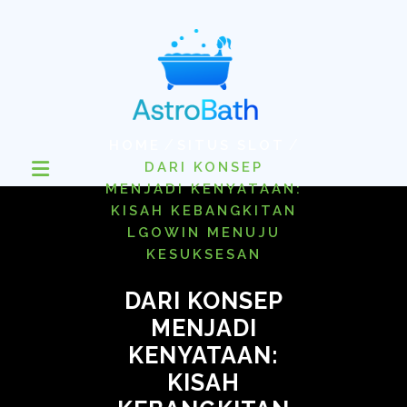
Skip
to
content
/
/
HOME
SITUS SLOT
DARI KONSEP
MENJADI KENYATAAN:
KISAH KEBANGKITAN
LGOWIN MENUJU
KESUKSESAN
DARI KONSEP
MENJADI
KENYATAAN:
KISAH