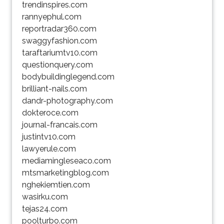
trendinspires.com
rannyephul.com
reportradar360.com
swaggyfashion.com
taraftariumtv10.com
questionquery.com
bodybuildinglegend.com
brilliant-nails.com
dandr-photography.com
dokteroce.com
journal-francais.com
justintv10.com
lawyerule.com
mediamingleseaco.com
mtsmarketingblog.com
nghekiemtien.com
wasirku.com
tejas24.com
poolturbo.com