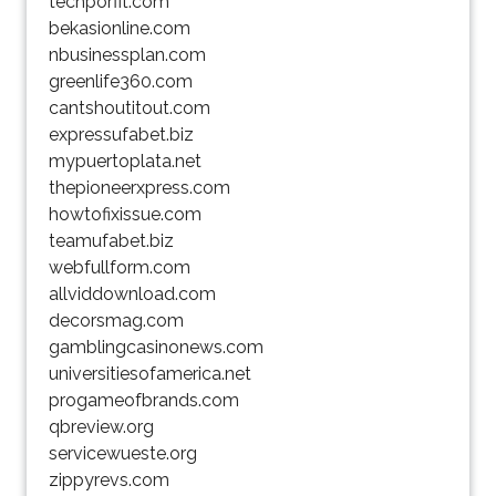
techporfit.com
bekasionline.com
nbusinessplan.com
greenlife360.com
cantshoutitout.com
expressufabet.biz
mypuertoplata.net
thepioneerxpress.com
howtofixissue.com
teamufabet.biz
webfullform.com
allviddownload.com
decorsmag.com
gamblingcasinonews.com
universitiesofamerica.net
progameofbrands.com
qbreview.org
servicewueste.org
zippyrevs.com