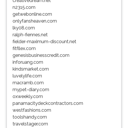
creativedream.net
n2315.com
getwebonline.com
onlyfansheaven.com
lky08.com
ralph-fiennes.net
fielder-maximum-discount.net
fitfllex.com
genesisbusinesscredit.com
inforuang.com
kindsmarket.com
luvelylife.com
macramb.com
mypet-diary.com
oxweekly.com
panamacitydeckcontractors.com
westfashions.com
toolshandy.com
travelstager.com