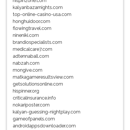
hispinzone.com
kalyanbazarnights.com
top-online-casino-usa.com
honghuidoor.com
flowingtravel.com
nineniki.com
brandiospecialists.com
medicalcare7.com
adtennaball.com
nabzah.com
mongive.com
matkagameresultsview.com
getsolutionsonline.com
hispinner.org
criticalinsurance.info
nokariposter.com
kalyan-guessing-nightplay.com
gameofpanels.com
androidappsdownloader.com