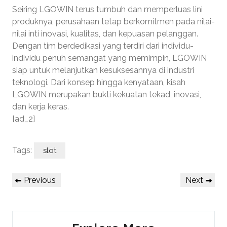
Seiring LGOWIN terus tumbuh dan memperluas lini
produknya, perusahaan tetap berkomitmen pada nilai-
nilai inti inovasi, kualitas, dan kepuasan pelanggan.
Dengan tim berdedikasi yang terdiri dari individu-
individu penuh semangat yang memimpin, LGOWIN
siap untuk melanjutkan kesuksesannya di industri
teknologi. Dari konsep hingga kenyataan, kisah
LGOWIN merupakan bukti kekuatan tekad, inovasi,
dan kerja keras.
[ad_2]
Tags:
slot
Post
Previous
Next
Previous
Next
navigation
Post
Post