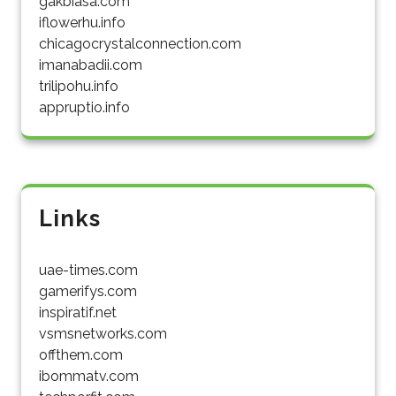
gakbiasa.com
iflowerhu.info
chicagocrystalconnection.com
imanabadii.com
trilipohu.info
appruptio.info
Links
uae-times.com
gamerifys.com
inspiratif.net
vsmsnetworks.com
offthem.com
ibommatv.com