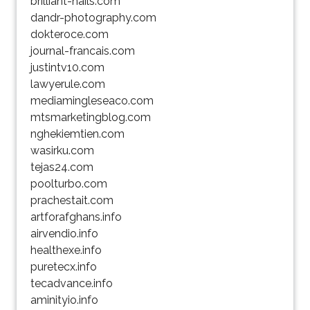
brilliant-nails.com
dandr-photography.com
dokteroce.com
journal-francais.com
justintv10.com
lawyerule.com
mediamingleseaco.com
mtsmarketingblog.com
nghekiemtien.com
wasirku.com
tejas24.com
poolturbo.com
prachestait.com
artforafghans.info
airvendio.info
healthexe.info
puretecx.info
tecadvance.info
aminityio.info