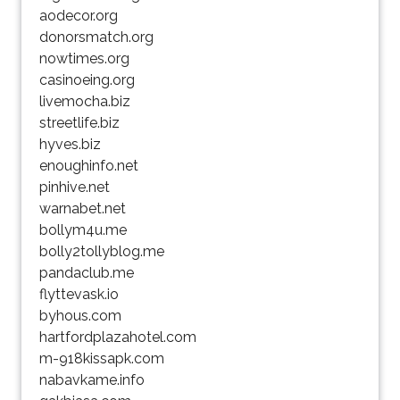
aodecor.org
donorsmatch.org
nowtimes.org
casinoeing.org
livemocha.biz
streetlife.biz
hyves.biz
enoughinfo.net
pinhive.net
warnabet.net
bollym4u.me
bolly2tollyblog.me
pandaclub.me
flyttevask.io
byhous.com
hartfordplazahotel.com
m-918kissapk.com
nabavkame.info