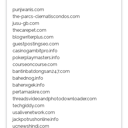
punjwanis.com
the-parcs-clematiscondos.com
jusu-gb.com
thecarepet.com
blogwriterplus.com
guestpostingseo.com
casinogambitpro.info
pokerplaymasters.info
courseoncourse.com
bantinbatdongsan247.com
bahednog.info
bahenxgek.info
pertamaskre.com
threadsvideoandphotodownloader.com
techgiddy.com
usalivenetwork.com
jackpotrushonline.info
ucnewshindi.com