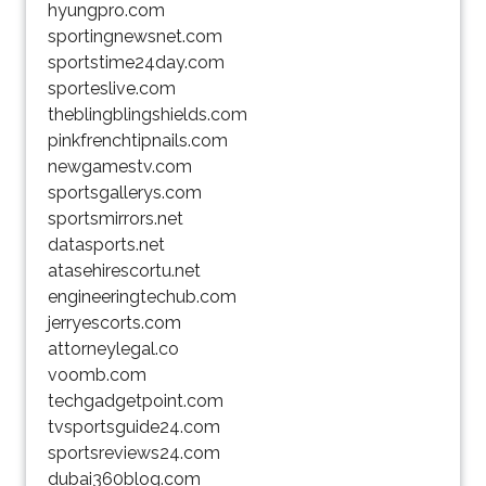
hyungpro.com
sportingnewsnet.com
sportstime24day.com
sporteslive.com
theblingblingshields.com
pinkfrenchtipnails.com
newgamestv.com
sportsgallerys.com
sportsmirrors.net
datasports.net
atasehirescortu.net
engineeringtechub.com
jerryescorts.com
attorneylegal.co
voomb.com
techgadgetpoint.com
tvsportsguide24.com
sportsreviews24.com
dubai360blog.com