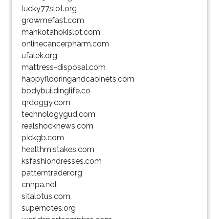
lucky77slot.org
growmefast.com
mahkotahokislot.com
onlinecancerpharm.com
ufalek.org
mattress-disposal.com
happyflooringandcabinets.com
bodybuildinglife.co
qrdoggy.com
technologygud.com
realshocknews.com
pickgb.com
healthmistakes.com
ksfashiondresses.com
patterntrader.org
cnhpa.net
sitalotus.com
supernotes.org