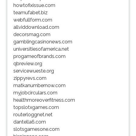
howtofixissue.com
teamufabet.biz
webfullform.com
allviddownload.com
decorsmag.com
gamblingcasinonews.com
universitiesofamerica.net
progameofbrands.com
qbreview.org
servicewueste.org
zippyrevs.com
matkanumbernow.com
myjobcirculars.com
healthmoreoverfitness.com
topslotxgames.com
routerloggnet.net
dantella6.com
slotsgamesone.com