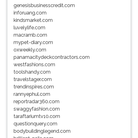
genesisbusinesscredit.com
inforuang.com
kindsmarket.com
luvelylife.com
macramb.com
mypet-diary.com
oxweekly.com
panamacitydeckcontractors.com
westfashions.com
toolshandy.com
travelstager.com
trendinspires.com
rannyephul.com
reportradar360.com
swaggyfashion.com
taraftariumtv10.com
questionquery.com
bodybuildinglegend.com