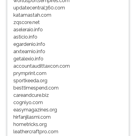
worldsportsempires.com
updatecentral360.com
katamastah.com
zqscore.net
aseleraio.info
asticio.info
egardenio.info
arxteamio.info
getalexio.info
accountaudittaxcon.com
prymprint.com
sportkeeda.org
besttimespend.com
careandcure.biz
cogniyo.com
easymagazines.org
hirfanjilasmi.com
hometricks.org
leathercraftpro.com