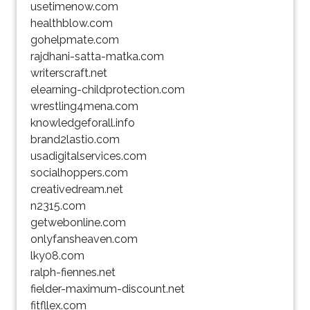
usetimenow.com
healthblow.com
gohelpmate.com
rajdhani-satta-matka.com
writerscraft.net
elearning-childprotection.com
wrestling4mena.com
knowledgeforall.info
brand2lastio.com
usadigitalservices.com
socialhoppers.com
creativedream.net
n2315.com
getwebonline.com
onlyfansheaven.com
lky08.com
ralph-fiennes.net
fielder-maximum-discount.net
fitfllex.com