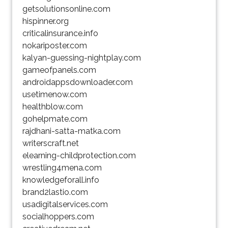
getsolutionsonline.com
hispinner.org
criticalinsurance.info
nokariposter.com
kalyan-guessing-nightplay.com
gameofpanels.com
androidappsdownloader.com
usetimenow.com
healthblow.com
gohelpmate.com
rajdhani-satta-matka.com
writerscraft.net
elearning-childprotection.com
wrestling4mena.com
knowledgeforall.info
brand2lastio.com
usadigitalservices.com
socialhoppers.com