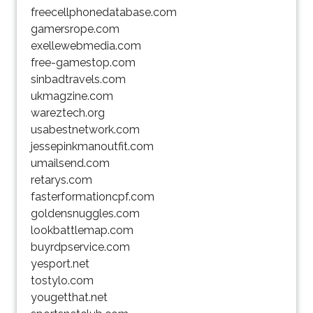
freecellphonedatabase.com
gamersrope.com
exellewebmedia.com
free-gamestop.com
sinbadtravels.com
ukmagzine.com
wareztech.org
usabestnetwork.com
jessepinkmanoutfit.com
umailsend.com
retarys.com
fasterformationcpf.com
goldensnuggles.com
lookbattlemap.com
buyrdpservice.com
yesport.net
tostylo.com
yougetthat.net