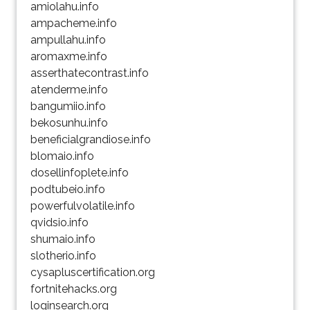
amiolahu.info
ampacheme.info
ampullahu.info
aromaxme.info
asserthatecontrast.info
atenderme.info
bangumiio.info
bekosunhu.info
beneficialgrandiose.info
blomaio.info
dosellinfoplete.info
podtubeio.info
powerfulvolatile.info
qvidsio.info
shumaio.info
slotherio.info
cysapluscertification.org
fortnitehacks.org
loginsearch.org