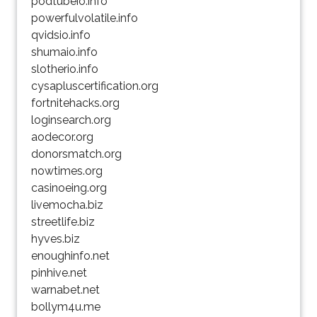
podtubeio.info
powerfulvolatile.info
qvidsio.info
shumaio.info
slotherio.info
cysapluscertification.org
fortnitehacks.org
loginsearch.org
aodecor.org
donorsmatch.org
nowtimes.org
casinoeing.org
livemocha.biz
streetlife.biz
hyves.biz
enoughinfo.net
pinhive.net
warnabet.net
bollym4u.me