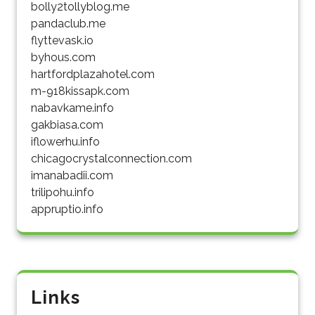
bolly2tollyblog.me
pandaclub.me
flyttevask.io
byhous.com
hartfordplazahotel.com
m-918kissapk.com
nabavkame.info
gakbiasa.com
iflowerhu.info
chicagocrystalconnection.com
imanabadii.com
trilipohu.info
appruptio.info
Links