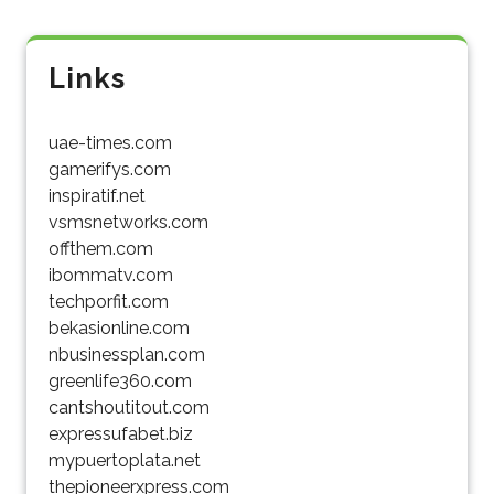
Links
uae-times.com
gamerifys.com
inspiratif.net
vsmsnetworks.com
offthem.com
ibommatv.com
techporfit.com
bekasionline.com
nbusinessplan.com
greenlife360.com
cantshoutitout.com
expressufabet.biz
mypuertoplata.net
thepioneerxpress.com