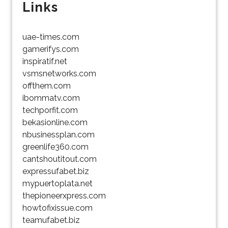
Links
uae-times.com
gamerifys.com
inspiratif.net
vsmsnetworks.com
offthem.com
ibommatv.com
techporfit.com
bekasionline.com
nbusinessplan.com
greenlife360.com
cantshoutitout.com
expressufabet.biz
mypuertoplata.net
thepioneerxpress.com
howtofixissue.com
teamufabet.biz