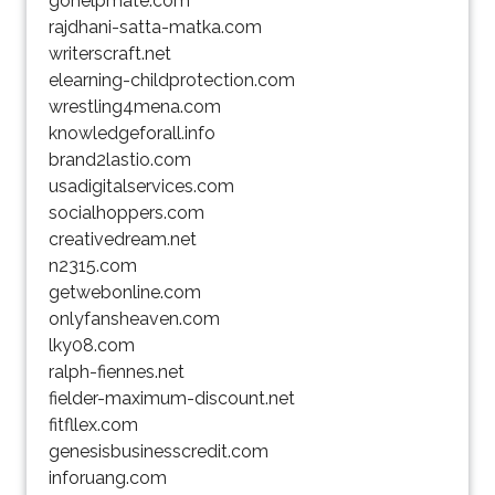
gohelpmate.com
rajdhani-satta-matka.com
writerscraft.net
elearning-childprotection.com
wrestling4mena.com
knowledgeforall.info
brand2lastio.com
usadigitalservices.com
socialhoppers.com
creativedream.net
n2315.com
getwebonline.com
onlyfansheaven.com
lky08.com
ralph-fiennes.net
fielder-maximum-discount.net
fitfllex.com
genesisbusinesscredit.com
inforuang.com