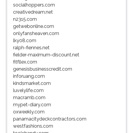
socialhoppers.com
creativedream.net
n2315.com
getwebonline.com
onlyfansheaven.com
lky08.com
ralph-fiennes.net
fielder-maximum-discount.net
fitfllex.com
genesisbusinesscredit.com
inforuang.com
kindsmarket.com
luvelylife.com
macramb.com
mypet-diary.com
oxweekly.com
panamacitydeckcontractors.com
westfashions.com