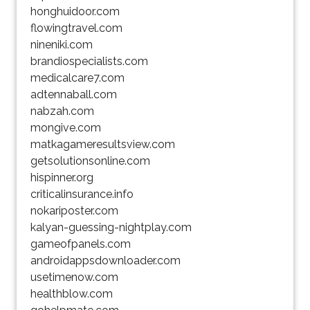
honghuidoor.com
flowingtravel.com
nineniki.com
brandiospecialists.com
medicalcare7.com
adtennaball.com
nabzah.com
mongive.com
matkagameresultsview.com
getsolutionsonline.com
hispinner.org
criticalinsurance.info
nokariposter.com
kalyan-guessing-nightplay.com
gameofpanels.com
androidappsdownloader.com
usetimenow.com
healthblow.com