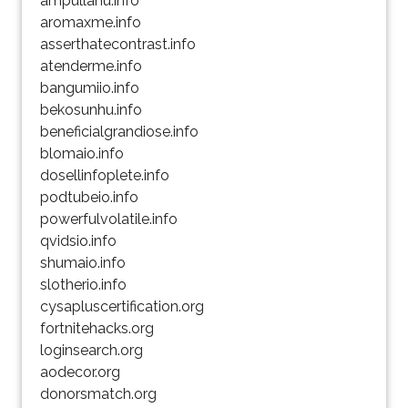
ampullahu.info
aromaxme.info
asserthatecontrast.info
atenderme.info
bangumiio.info
bekosunhu.info
beneficialgrandiose.info
blomaio.info
dosellinfoplete.info
podtubeio.info
powerfulvolatile.info
qvidsio.info
shumaio.info
slotherio.info
cysapluscertification.org
fortnitehacks.org
loginsearch.org
aodecor.org
donorsmatch.org