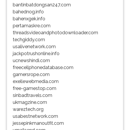
bantinbatdongsan247.com
bahednog.info
bahenxgek.info
pertamaskre.com
threadsvideoandphotodownloader.com
techgiddy.com
usalivenetwork.com
jackpotrushonline.info
ucnewshindi.com
freecellphonedatabase.com
gamersrope.com
exellewebmedia.com
free-gamestop.com
sinbadtravels.com
ukmagzine.com
wareztech.org
usabestnetwork.com
jessepinkmanoutfit.com