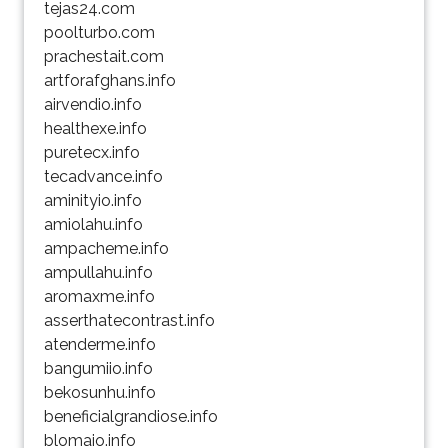
tejas24.com
poolturbo.com
prachestait.com
artforafghans.info
airvendio.info
healthexe.info
puretecx.info
tecadvance.info
aminityio.info
amiolahu.info
ampacheme.info
ampullahu.info
aromaxme.info
asserthatecontrast.info
atenderme.info
bangumiio.info
bekosunhu.info
beneficialgrandiose.info
blomaio.info