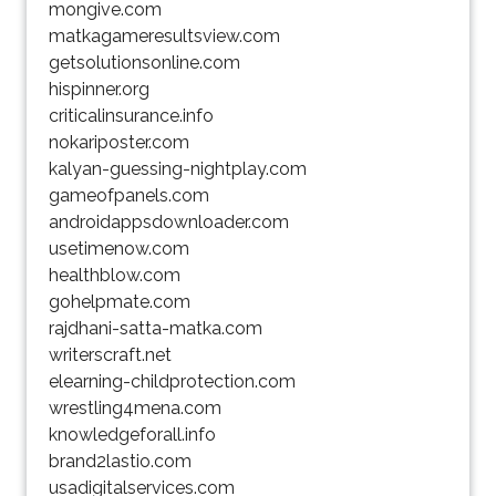
mongive.com
matkagameresultsview.com
getsolutionsonline.com
hispinner.org
criticalinsurance.info
nokariposter.com
kalyan-guessing-nightplay.com
gameofpanels.com
androidappsdownloader.com
usetimenow.com
healthblow.com
gohelpmate.com
rajdhani-satta-matka.com
writerscraft.net
elearning-childprotection.com
wrestling4mena.com
knowledgeforall.info
brand2lastio.com
usadigitalservices.com