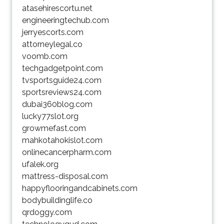
atasehirescortu.net
engineeringtechub.com
jerryescorts.com
attorneylegal.co
voomb.com
techgadgetpoint.com
tvsportsguide24.com
sportsreviews24.com
dubai360blog.com
lucky77slot.org
growmefast.com
mahkotahokislot.com
onlinecancerpharm.com
ufalek.org
mattress-disposal.com
happyflooringandcabinets.com
bodybuildinglife.co
qrdoggy.com