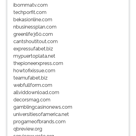
ibommatv.com
techporfit.com
bekasionline.com
nbusinessplan.com
greenlife360.com
cantshoutitout.com
expressufabet.biz
mypuertoplata.net
thepioneerxpress.com
howtofixissue.com
teamufabet.biz
webfullform.com
allviddownload.com
decorsmag.com
gamblingcasinonews.com
universitiesofamerica.net
progameofbrands.com
qbreview.org