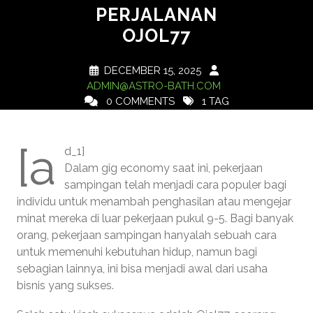
PERJALANAN
OJOL77
DECEMBER 15, 2025
ADMIN@ASTRO-BATH.COM
0 COMMENTS
1 TAG
[a
d_1]
Dalam gig economy saat ini, pekerjaan
sampingan telah menjadi cara populer bagi
individu untuk menambah penghasilan atau mengejar
minat mereka di luar pekerjaan pukul 9-5. Bagi banyak
orang, pekerjaan sampingan hanyalah sebuah cara
untuk memenuhi kebutuhan hidup, namun bagi
sebagian lainnya, ini bisa menjadi awal dari usaha
bisnis yang sukses.