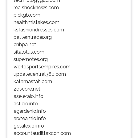
technologygud.com
realshocknews.com
pickgb.com
healthmistakes.com
ksfashiondresses.com
patterntrader.org
cnhpa.net
sitalotus.com
supernotes.org
worldsportsempires.com
updatecentral360.com
katamastah.com
zqscore.net
aseleraio.info
asticio.info
egardenio.info
arxteamio.info
getalexio.info
accountaudittaxcon.com