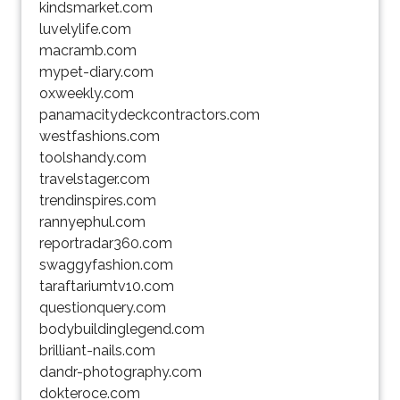
kindsmarket.com
luvelylife.com
macramb.com
mypet-diary.com
oxweekly.com
panamacitydeckcontractors.com
westfashions.com
toolshandy.com
travelstager.com
trendinspires.com
rannyephul.com
reportradar360.com
swaggyfashion.com
taraftariumtv10.com
questionquery.com
bodybuildinglegend.com
brilliant-nails.com
dandr-photography.com
dokteroce.com