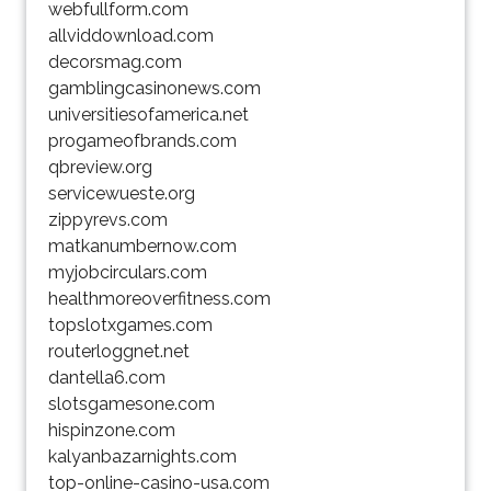
webfullform.com
allviddownload.com
decorsmag.com
gamblingcasinonews.com
universitiesofamerica.net
progameofbrands.com
qbreview.org
servicewueste.org
zippyrevs.com
matkanumbernow.com
myjobcirculars.com
healthmoreoverfitness.com
topslotxgames.com
routerloggnet.net
dantella6.com
slotsgamesone.com
hispinzone.com
kalyanbazarnights.com
top-online-casino-usa.com