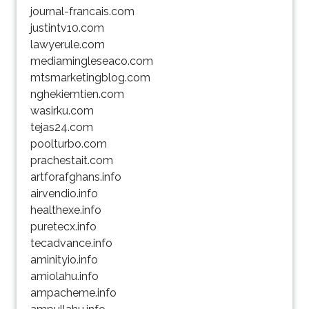
journal-francais.com
justintv10.com
lawyerule.com
mediamingleseaco.com
mtsmarketingblog.com
nghekiemtien.com
wasirku.com
tejas24.com
poolturbo.com
prachestait.com
artforafghans.info
airvendio.info
healthexe.info
puretecx.info
tecadvance.info
aminityio.info
amiolahu.info
ampacheme.info