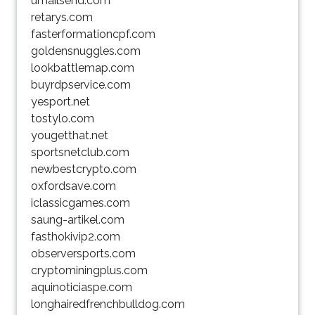
umailsend.com
retarys.com
fasterformationcpf.com
goldensnuggles.com
lookbattlemap.com
buyrdpservice.com
yesport.net
tostylo.com
yougetthat.net
sportsnetclub.com
newbestcrypto.com
oxfordsave.com
iclassicgames.com
saung-artikel.com
fasthokivip2.com
observersports.com
cryptominingplus.com
aquinoticiaspe.com
longhairedfrenchbulldog.com