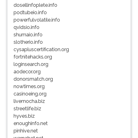
dosellinfoplete.info
podtubeio.info
powerfulvolatile.info
qvidsio.info
shumaio.info
slotherio.info
cysapluscertification.org
fortnitehacks.org
loginsearch.org
aodecor.org
donorsmatch.org
nowtimes.org
casinoeing.org
livemocha.biz
streetlife.biz
hyves.biz
enoughinfo.net
pinhive.net