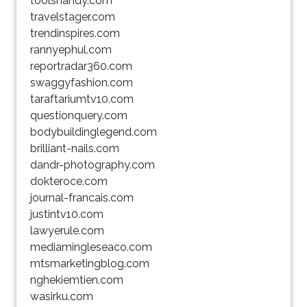
toolshandy.com
travelstager.com
trendinspires.com
rannyephul.com
reportradar360.com
swaggyfashion.com
taraftariumtv10.com
questionquery.com
bodybuildinglegend.com
brilliant-nails.com
dandr-photography.com
dokteroce.com
journal-francais.com
justintv10.com
lawyerule.com
mediamingleseaco.com
mtsmarketingblog.com
nghekiemtien.com
wasirku.com