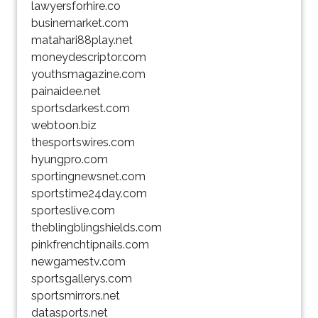
lawyersforhire.co
businemarket.com
matahari88play.net
moneydescriptor.com
youthsmagazine.com
painaidee.net
sportsdarkest.com
webtoon.biz
thesportswires.com
hyungpro.com
sportingnewsnet.com
sportstime24day.com
sporteslive.com
theblingblingshields.com
pinkfrenchtipnails.com
newgamestv.com
sportsgallerys.com
sportsmirrors.net
datasports.net