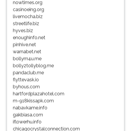
nowtimes.org
casinoeing.org
livemocha.biz
streetlife.biz
hyves.biz
enoughinfo.net
pinhive.net
warnabet.net
bollym4u.me
bolly2tollyblog.me
pandaclub.me
flyttevask.io
byhous.com
hartfordplazahotel.com
m-918kissapk.com
nabavkame.info
gakbiasa.com
iflowerhu.info
chicagocrystalconnection.com