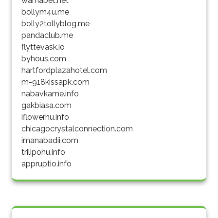
warnabet.net
bollym4u.me
bolly2tollyblog.me
pandaclub.me
flyttevask.io
byhous.com
hartfordplazahotel.com
m-918kissapk.com
nabavkame.info
gakbiasa.com
iflowerhu.info
chicagocrystalconnection.com
imanabadii.com
trilipohu.info
appruptio.info