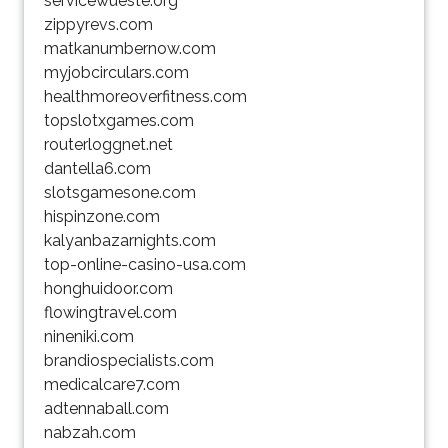
servicewueste.org
zippyrevs.com
matkanumbernow.com
myjobcirculars.com
healthmoreoverfitness.com
topslotxgames.com
routerloggnet.net
dantella6.com
slotsgamesone.com
hispinzone.com
kalyanbazarnights.com
top-online-casino-usa.com
honghuidoor.com
flowingtravel.com
nineniki.com
brandiospecialists.com
medicalcare7.com
adtennaball.com
nabzah.com