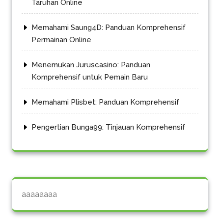
Taruhan Online
Memahami Saung4D: Panduan Komprehensif
Permainan Online
Menemukan Juruscasino: Panduan
Komprehensif untuk Pemain Baru
Memahami Plisbet: Panduan Komprehensif
Pengertian Bunga99: Tinjauan Komprehensif
aaaaaaaa