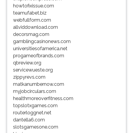
howtofixissue.com
teamufabet.biz
webfullform.com
allviddownload.com
decorsmag.com
gamblingcasinonews.com
universitiesofamerica.net
progameofbrands.com
qbreview.org
servicewueste.org
zippyrevs.com
matkanumbernow.com
myjobcirculars.com
healthmoreoverfitness.com
topslotxgames.com
routerloggnet.net
dantella6.com
slotsgamesone.com