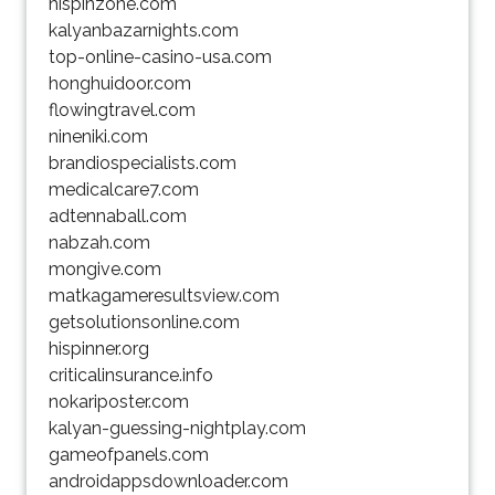
hispinzone.com
kalyanbazarnights.com
top-online-casino-usa.com
honghuidoor.com
flowingtravel.com
nineniki.com
brandiospecialists.com
medicalcare7.com
adtennaball.com
nabzah.com
mongive.com
matkagameresultsview.com
getsolutionsonline.com
hispinner.org
criticalinsurance.info
nokariposter.com
kalyan-guessing-nightplay.com
gameofpanels.com
androidappsdownloader.com