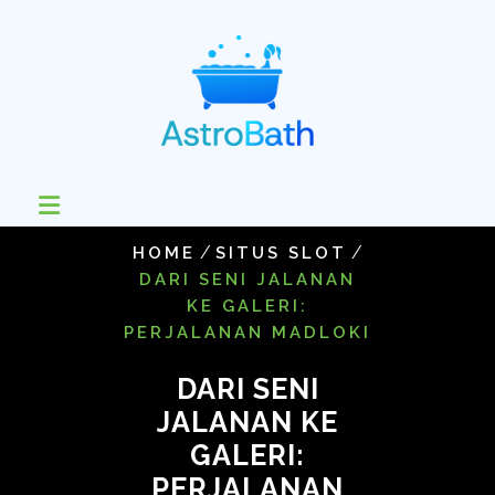
Skip
to
content
/
/
HOME
SITUS SLOT
DARI SENI JALANAN
KE GALERI:
PERJALANAN MADLOKI
DARI SENI
JALANAN KE
GALERI:
PERJALANAN