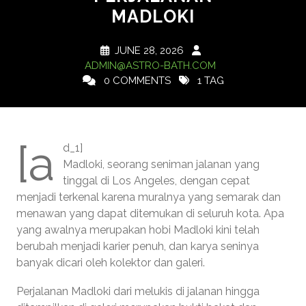
MADLOKI
JUNE 28, 2026
ADMIN@ASTRO-BATH.COM
0 COMMENTS
1 TAG
[a
d_1]
Madloki, seorang seniman jalanan yang
tinggal di Los Angeles, dengan cepat
menjadi terkenal karena muralnya yang semarak dan
menawan yang dapat ditemukan di seluruh kota. Apa
yang awalnya merupakan hobi Madloki kini telah
berubah menjadi karier penuh, dan karya seninya
banyak dicari oleh kolektor dan galeri.
Perjalanan Madloki dari melukis di jalanan hingga