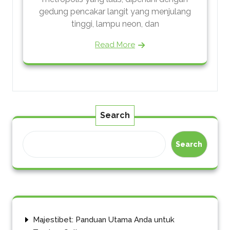
gedung pencakar langit yang menjulang
tinggi, lampu neon, dan
Read More
Search
Search
Majestibet: Panduan Utama Anda untuk