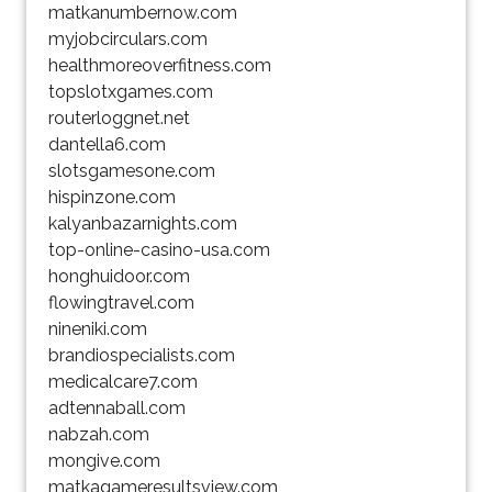
matkanumbernow.com
myjobcirculars.com
healthmoreoverfitness.com
topslotxgames.com
routerloggnet.net
dantella6.com
slotsgamesone.com
hispinzone.com
kalyanbazarnights.com
top-online-casino-usa.com
honghuidoor.com
flowingtravel.com
nineniki.com
brandiospecialists.com
medicalcare7.com
adtennaball.com
nabzah.com
mongive.com
matkagameresultsview.com