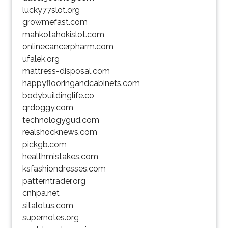
lucky77slot.org
growmefast.com
mahkotahokislot.com
onlinecancerpharm.com
ufalek.org
mattress-disposal.com
happyflooringandcabinets.com
bodybuildinglife.co
qrdoggy.com
technologygud.com
realshocknews.com
pickgb.com
healthmistakes.com
ksfashiondresses.com
patterntrader.org
cnhpa.net
sitalotus.com
supernotes.org