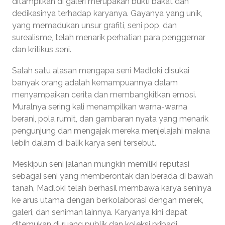
ditampilkan di galeri merupakan bukti bakat dan
dedikasinya terhadap karyanya. Gayanya yang unik,
yang memadukan unsur grafiti, seni pop, dan
surealisme, telah menarik perhatian para penggemar
dan kritikus seni.
Salah satu alasan mengapa seni Madloki disukai
banyak orang adalah kemampuannya dalam
menyampaikan cerita dan membangkitkan emosi.
Muralnya sering kali menampilkan warna-warna
berani, pola rumit, dan gambaran nyata yang menarik
pengunjung dan mengajak mereka menjelajahi makna
lebih dalam di balik karya seni tersebut.
Meskipun seni jalanan mungkin memiliki reputasi
sebagai seni yang memberontak dan berada di bawah
tanah, Madloki telah berhasil membawa karya seninya
ke arus utama dengan berkolaborasi dengan merek,
galeri, dan seniman lainnya. Karyanya kini dapat
ditemukan di ruang publik dan koleksi pribadi,