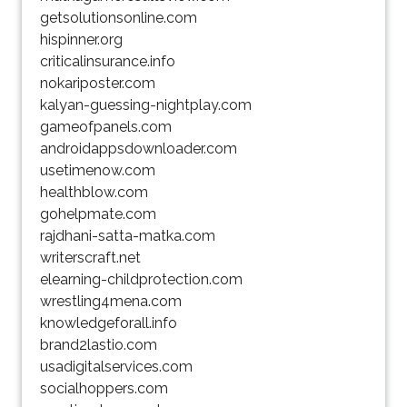
getsolutionsonline.com
hispinner.org
criticalinsurance.info
nokariposter.com
kalyan-guessing-nightplay.com
gameofpanels.com
androidappsdownloader.com
usetimenow.com
healthblow.com
gohelpmate.com
rajdhani-satta-matka.com
writerscraft.net
elearning-childprotection.com
wrestling4mena.com
knowledgeforall.info
brand2lastio.com
usadigitalservices.com
socialhoppers.com