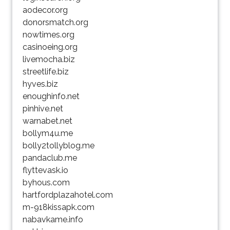
aodecor.org
donorsmatch.org
nowtimes.org
casinoeing.org
livemocha.biz
streetlife.biz
hyves.biz
enoughinfo.net
pinhive.net
warnabet.net
bollym4u.me
bolly2tollyblog.me
pandaclub.me
flyttevask.io
byhous.com
hartfordplazahotel.com
m-918kissapk.com
nabavkame.info