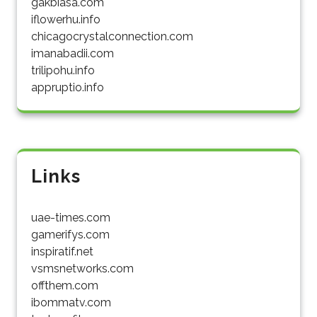
gakbiasa.com
iflowerhu.info
chicagocrystalconnection.com
imanabadii.com
trilipohu.info
appruptio.info
Links
uae-times.com
gamerifys.com
inspiratif.net
vsmsnetworks.com
offthem.com
ibommatv.com