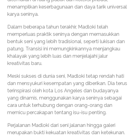
menampilkan keserbagunaan dan daya tarik universal
karya seninya.
Dalam beberapa tahun terakhir, Madloki telah
memperluas praktik seninya dengan memasukkan
bentuk seni yang lebih tradisional, seperti lukisan dan
patung. Transisi ini memungkinkannya menjangkau
khalayak yang lebih luas dan menjelajahi jalur
kreativitas baru.
Meski sukses di dunia seni, Madloki tetap rendah hati
dan mensyukuri kesempatan yang diberikan. Dia terus
terinspirasi oleh kota Los Angeles dan budayanya
yang dinamis, menggunakan karya seninya sebagai
cara untuk terhubung dengan orang-orang dan
memicu percakapan tentang isu-isu penting.
Perjalanan Madloki dari seni jalanan hingga galeri
merupakan bukti kekuatan kreativitas dan ketekunan.