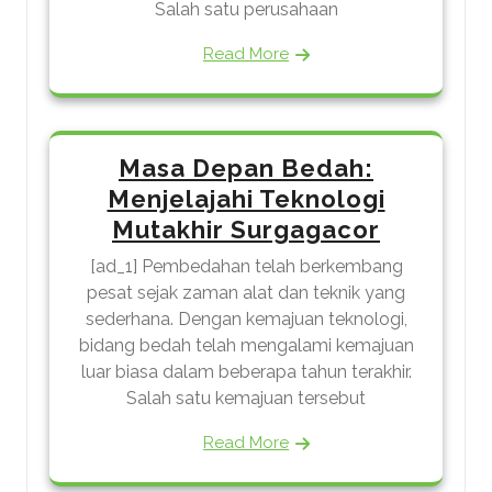
Salah satu perusahaan
Read More
Masa Depan Bedah:
Menjelajahi Teknologi
Mutakhir Surgagacor
[ad_1] Pembedahan telah berkembang
pesat sejak zaman alat dan teknik yang
sederhana. Dengan kemajuan teknologi,
bidang bedah telah mengalami kemajuan
luar biasa dalam beberapa tahun terakhir.
Salah satu kemajuan tersebut
Read More