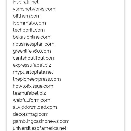
inspiratif.net
vsmsnetworks.com
offthem.com
ibommatv.com
techporfit.com
bekasionline.com
nbusinessplan.com
greenlife360.com
cantshoutitout.com
expressufabet.biz
mypuertoplata.net
thepioneerxpress.com
howtofixissue.com
teamufabet.biz
webfullform.com
allviddownload.com
decorsmag.com
gamblingcasinonews.com
universitiesofamerica.net