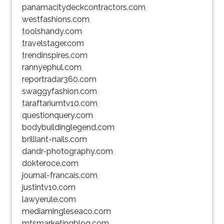
panamacitydeckcontractors.com
westfashions.com
toolshandy.com
travelstager.com
trendinspires.com
rannyephul.com
reportradar360.com
swaggyfashion.com
taraftariumtv10.com
questionquery.com
bodybuildinglegend.com
brilliant-nails.com
dandr-photography.com
dokteroce.com
journal-francais.com
justintv10.com
lawyerule.com
mediamingleseaco.com
mtsmarketingblog.com