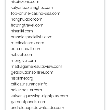
hispinzone.com
kalyanbazarnights.com
top-online-casino-usa.com
honghuidoor.com
flowingtravel.com
nineniki.com
brandiospecialists.com
medicalcare7.com
adtennaball.com
nabzah.com
mongive.com
matkagameresultsview.com
getsolutionsonline.com
hispinner.org
criticalinsurance.info
nokariposter.com
kalyan-guessing-nightplay.com
gameofpanels.com
androidappsdownloader.com