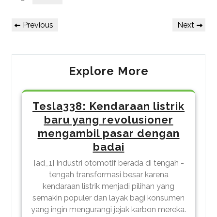
Post
Previous
Next
Previous
Next
navigation
Post
Post
Explore More
Tesla338: Kendaraan listrik
baru yang revolusioner
mengambil pasar dengan
badai
[ad_1] Industri otomotif berada di tengah -
tengah transformasi besar karena
kendaraan listrik menjadi pilihan yang
semakin populer dan layak bagi konsumen
yang ingin mengurangi jejak karbon mereka.