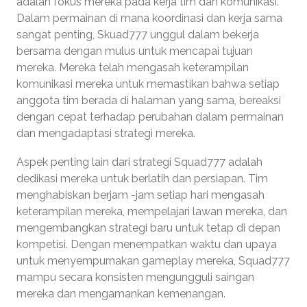
adalah fokus mereka pada kerja tim dan komunikasi.
Dalam permainan di mana koordinasi dan kerja sama
sangat penting, Skuad777 unggul dalam bekerja
bersama dengan mulus untuk mencapai tujuan
mereka. Mereka telah mengasah keterampilan
komunikasi mereka untuk memastikan bahwa setiap
anggota tim berada di halaman yang sama, bereaksi
dengan cepat terhadap perubahan dalam permainan
dan mengadaptasi strategi mereka.
Aspek penting lain dari strategi Squad777 adalah
dedikasi mereka untuk berlatih dan persiapan. Tim
menghabiskan berjam -jam setiap hari mengasah
keterampilan mereka, mempelajari lawan mereka, dan
mengembangkan strategi baru untuk tetap di depan
kompetisi. Dengan menempatkan waktu dan upaya
untuk menyempurnakan gameplay mereka, Squad777
mampu secara konsisten mengungguli saingan
mereka dan mengamankan kemenangan.