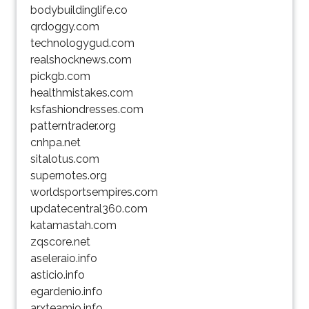
bodybuildinglife.co
qrdoggy.com
technologygud.com
realshocknews.com
pickgb.com
healthmistakes.com
ksfashiondresses.com
patterntrader.org
cnhpa.net
sitalotus.com
supernotes.org
worldsportsempires.com
updatecentral360.com
katamastah.com
zqscore.net
aseleraio.info
asticio.info
egardenio.info
arxteamio.info