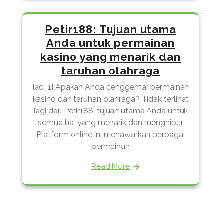
Petir188: Tujuan utama
Anda untuk permainan
kasino yang menarik dan
taruhan olahraga
[ad_1] Apakah Anda penggemar permainan
kasino dan taruhan olahraga? Tidak terlihat
lagi dari Petir188, tujuan utama Anda untuk
semua hal yang menarik dan menghibur.
Platform online ini menawarkan berbagai
permainan
Read More