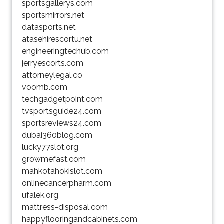
sportsgallerys.com
sportsmirrors.net
datasports.net
atasehirescortu.net
engineeringtechub.com
jerryescorts.com
attorneylegal.co
voomb.com
techgadgetpoint.com
tvsportsguide24.com
sportsreviews24.com
dubai360blog.com
lucky77slot.org
growmefast.com
mahkotahokislot.com
onlinecancerpharm.com
ufalek.org
mattress-disposal.com
happyflooringandcabinets.com