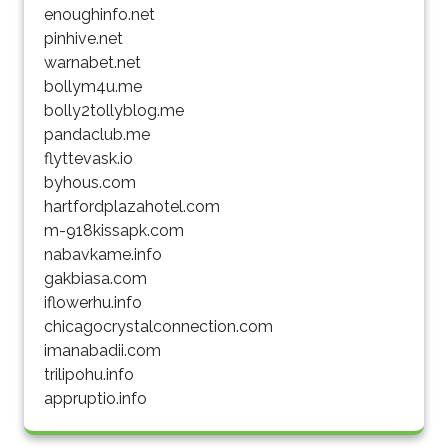
enoughinfo.net
pinhive.net
warnabet.net
bollym4u.me
bolly2tollyblog.me
pandaclub.me
flyttevask.io
byhous.com
hartfordplazahotel.com
m-918kissapk.com
nabavkame.info
gakbiasa.com
iflowerhu.info
chicagocrystalconnection.com
imanabadii.com
trilipohu.info
appruptio.info