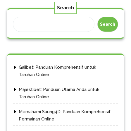
Search
Search
Gajibet: Panduan Komprehensif untuk
Taruhan Online
Majestibet: Panduan Utama Anda untuk
Taruhan Online
Memahami Saung4D: Panduan Komprehensif
Permainan Online