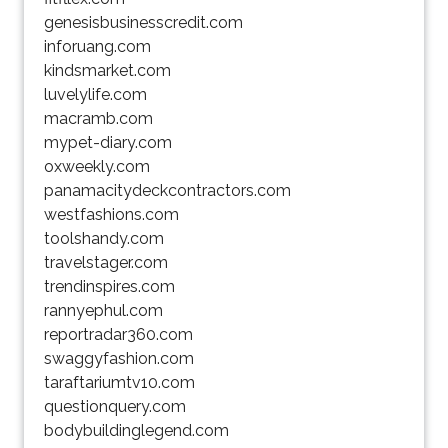
genesisbusinesscredit.com
inforuang.com
kindsmarket.com
luvelylife.com
macramb.com
mypet-diary.com
oxweekly.com
panamacitydeckcontractors.com
westfashions.com
toolshandy.com
travelstager.com
trendinspires.com
rannyephul.com
reportradar360.com
swaggyfashion.com
taraftariumtv10.com
questionquery.com
bodybuildinglegend.com