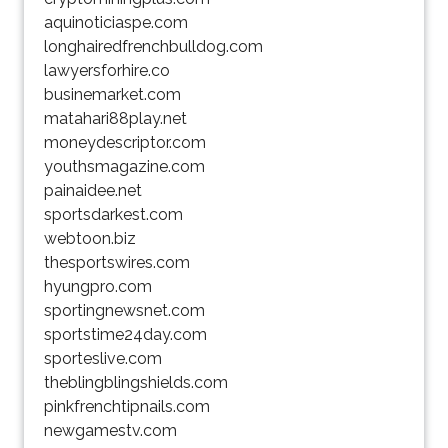
aquinoticiaspe.com
longhairedfrenchbulldog.com
lawyersforhire.co
businemarket.com
matahari88play.net
moneydescriptor.com
youthsmagazine.com
painaidee.net
sportsdarkest.com
webtoon.biz
thesportswires.com
hyungpro.com
sportingnewsnet.com
sportstime24day.com
sporteslive.com
theblingblingshields.com
pinkfrenchtipnails.com
newgamestv.com