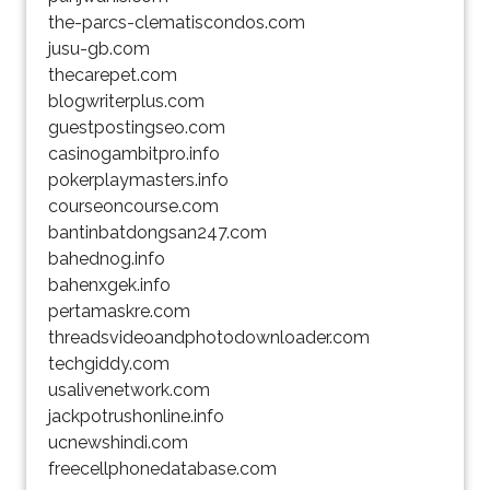
the-parcs-clematiscondos.com
jusu-gb.com
thecarepet.com
blogwriterplus.com
guestpostingseo.com
casinogambitpro.info
pokerplaymasters.info
courseoncourse.com
bantinbatdongsan247.com
bahednog.info
bahenxgek.info
pertamaskre.com
threadsvideoandphotodownloader.com
techgiddy.com
usalivenetwork.com
jackpotrushonline.info
ucnewshindi.com
freecellphonedatabase.com