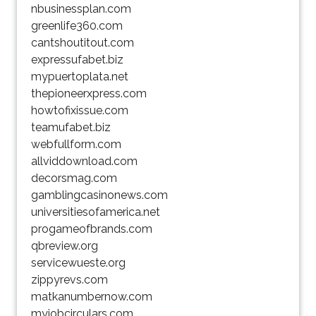
nbusinessplan.com
greenlife360.com
cantshoutitout.com
expressufabet.biz
mypuertoplata.net
thepioneerxpress.com
howtofixissue.com
teamufabet.biz
webfullform.com
allviddownload.com
decorsmag.com
gamblingcasinonews.com
universitiesofamerica.net
progameofbrands.com
qbreview.org
servicewueste.org
zippyrevs.com
matkanumbernow.com
myjobcirculars.com