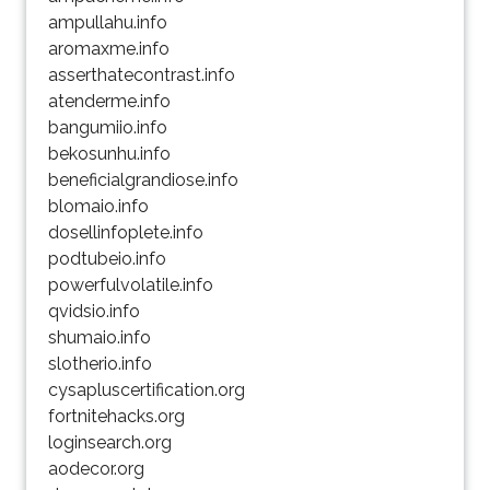
ampullahu.info
aromaxme.info
asserthatecontrast.info
atenderme.info
bangumiio.info
bekosunhu.info
beneficialgrandiose.info
blomaio.info
dosellinfoplete.info
podtubeio.info
powerfulvolatile.info
qvidsio.info
shumaio.info
slotherio.info
cysapluscertification.org
fortnitehacks.org
loginsearch.org
aodecor.org