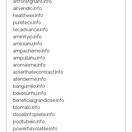
artforafghans.info
airvendio.info
healthexe.info
puretecx.info
tecadvance.info
aminityio.info
amiolahu.info
ampacheme.info
ampullahu.info
aromaxme.info
asserthatecontrast.info
atenderme.info
bangumiio.info
bekosunhu.info
beneficialgrandiose.info
blomaio.info
dosellinfoplete.info
podtubeio.info
powerfulvolatile.info