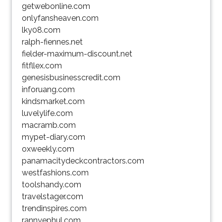
getwebonline.com
onlyfansheaven.com
lky08.com
ralph-fiennes.net
fielder-maximum-discount.net
fitfllex.com
genesisbusinesscredit.com
inforuang.com
kindsmarket.com
luvelylife.com
macramb.com
mypet-diary.com
oxweekly.com
panamacitydeckcontractors.com
westfashions.com
toolshandy.com
travelstager.com
trendinspires.com
rannyephul.com