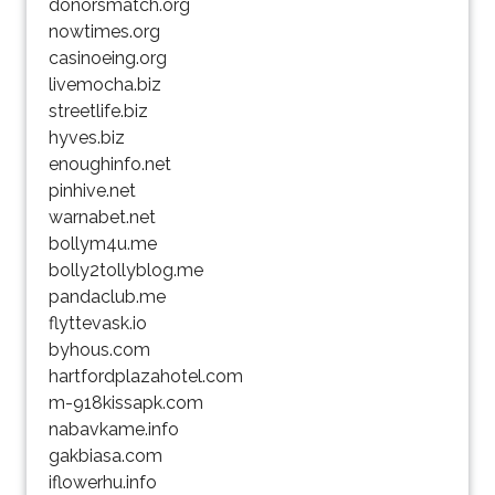
donorsmatch.org
nowtimes.org
casinoeing.org
livemocha.biz
streetlife.biz
hyves.biz
enoughinfo.net
pinhive.net
warnabet.net
bollym4u.me
bolly2tollyblog.me
pandaclub.me
flyttevask.io
byhous.com
hartfordplazahotel.com
m-918kissapk.com
nabavkame.info
gakbiasa.com
iflowerhu.info