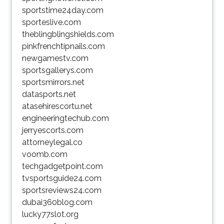
sportstime24day.com
sporteslive.com
theblingblingshields.com
pinkfrenchtipnails.com
newgamestv.com
sportsgallerys.com
sportsmirrors.net
datasports.net
atasehirescortu.net
engineeringtechub.com
jerryescorts.com
attorneylegal.co
voomb.com
techgadgetpoint.com
tvsportsguide24.com
sportsreviews24.com
dubai360blog.com
lucky77slot.org