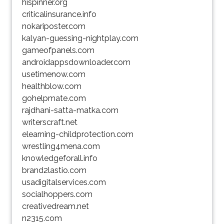
hispinner.org
criticalinsurance.info
nokariposter.com
kalyan-guessing-nightplay.com
gameofpanels.com
androidappsdownloader.com
usetimenow.com
healthblow.com
gohelpmate.com
rajdhani-satta-matka.com
writerscraft.net
elearning-childprotection.com
wrestling4mena.com
knowledgeforall.info
brand2lastio.com
usadigitalservices.com
socialhoppers.com
creativedream.net
n2315.com