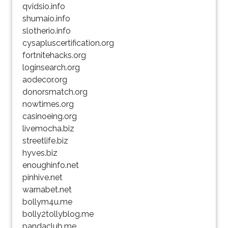
qvidsio.info
shumaio.info
slotherio.info
cysapluscertification.org
fortnitehacks.org
loginsearch.org
aodecor.org
donorsmatch.org
nowtimes.org
casinoeing.org
livemocha.biz
streetlife.biz
hyves.biz
enoughinfo.net
pinhive.net
warnabet.net
bollym4u.me
bolly2tollyblog.me
pandaclub.me