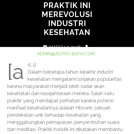
PRAKTIK INI
MEREVOLUSI
INDUSTRI
KESEHATAN
MARCH 7, 2026
ADMIN@ASTRO-BATH.COM
0 COMMENTS
1 TAG
[a
d_1]
Dalam beberapa tahun terakhir, industri
kesehatan mengalami lonjakan popularitas
karena masyarakat menjadi lebih sadar akan
kesehatan dan kesejahteraan mereka. Salah satu
praktik yang mendapat perhatian karena potensi
manfaat kesehatannya adalah Hbowin, sebuah
pendekatan unik terhadap kesehatan yang
menggabungkan pernapasan, penyembuhan suara,
dan meditasi. Praktik holistik ini dikatakan membantu