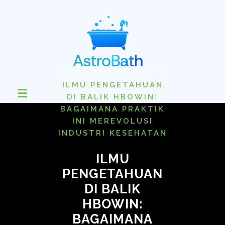
Skip
to
content
/
/
HOME
SITUS SLOT
ILMU PENGETAHUAN
DI BALIK HBOWIN:
BAGAIMANA PRAKTIK
INI MEREVOLUSI
INDUSTRI KESEHATAN
ILMU
PENGETAHUAN
DI BALIK
HBOWIN:
BAGAIMANA