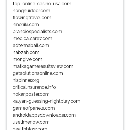
top-online-casino-usa.com
honghuidoor.com
flowingtravel.com
nineniki.com
brandiospecialists.com
medicalcare7.com
adtennaball.com
nabzah.com
mongive.com
matkagameresultsview.com
getsolutionsonline.com
hispinner.org
criticalinsurance.info
nokariposter.com
kalyan-guessing-nightplay.com
gameofpanels.com
androidappsdownloader.com
usetimenow.com
healthblow.com