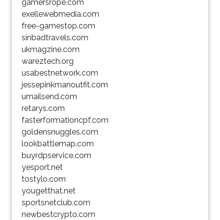
gamersrope.com
exellewebmedia.com
free-gamestop.com
sinbadtravels.com
ukmagzine.com
wareztech.org
usabestnetwork.com
jessepinkmanoutfit.com
umailsend.com
retarys.com
fasterformationcpf.com
goldensnuggles.com
lookbattlemap.com
buyrdpservice.com
yesport.net
tostylo.com
yougetthat.net
sportsnetclub.com
newbestcrypto.com