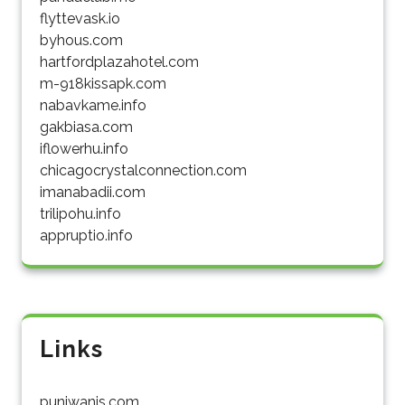
flyttevask.io
byhous.com
hartfordplazahotel.com
m-918kissapk.com
nabavkame.info
gakbiasa.com
iflowerhu.info
chicagocrystalconnection.com
imanabadii.com
trilipohu.info
appruptio.info
Links
punjwanis.com