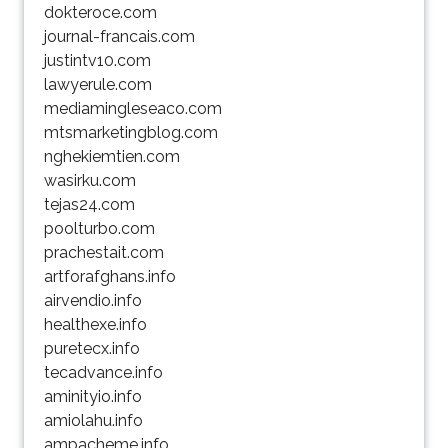
dokteroce.com
journal-francais.com
justintv10.com
lawyerule.com
mediamingleseaco.com
mtsmarketingblog.com
nghekiemtien.com
wasirku.com
tejas24.com
poolturbo.com
prachestait.com
artforafghans.info
airvendio.info
healthexe.info
puretecx.info
tecadvance.info
aminityio.info
amiolahu.info
ampacheme.info