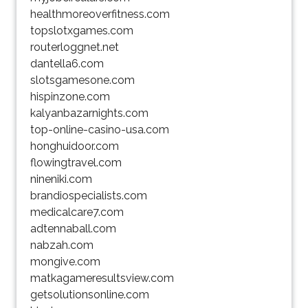
healthmoreoverfitness.com
topslotxgames.com
routerloggnet.net
dantella6.com
slotsgamesone.com
hispinzone.com
kalyanbazarnights.com
top-online-casino-usa.com
honghuidoor.com
flowingtravel.com
nineniki.com
brandiospecialists.com
medicalcare7.com
adtennaball.com
nabzah.com
mongive.com
matkagameresultsview.com
getsolutionsonline.com