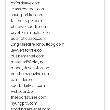
oxfordsave.com
iclassicgames.com
saung-artikel.com
fasthokivip2.com
observersports.com
cryptominingplus.com
aquinoticiaspe.com
longhairedfrenchbulldog.com
lawyersforhire.co
businemarket.com
matahari88play.net
moneydescriptor.com
youthsmagazine.com
painaidee.net
sportsdarkest.com
webtoon.biz
thesportswires.com
hyungpro.com
sportingnewsnet.com