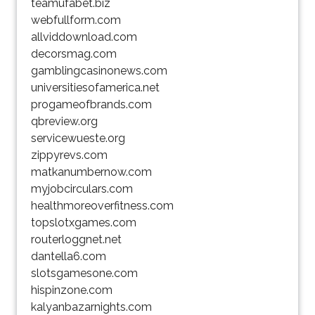
teamufabet.biz
webfullform.com
allviddownload.com
decorsmag.com
gamblingcasinonews.com
universitiesofamerica.net
progameofbrands.com
qbreview.org
servicewueste.org
zippyrevs.com
matkanumbernow.com
myjobcirculars.com
healthmoreoverfitness.com
topslotxgames.com
routerloggnet.net
dantella6.com
slotsgamesone.com
hispinzone.com
kalyanbazarnights.com