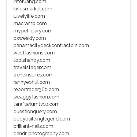
inforuang.com
kindsmarket.com
luvelylife.com
macramb.com
mypet-diary.com
oxweekly.com
panamacitydeckcontractors.com
westfashions.com
toolshandy.com
travelstager.com
trendinspires.com
rannyephul.com
reportradar360.com
swaggyfashion.com
taraftariumtv10.com
questionquery.com
bodybuildinglegend.com
brilliant-nails.com
dandr-photography.com