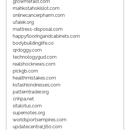
growmefast.com
mahkotahokislot.com
onlinecancerpharm.com
ufalek.org
mattress-disposal.com
happyflooringandcabinets.com
bodybuildinglife.co
qrdoggy.com
technologygud.com
realshocknews.com
pickgb.com
healthmistakes.com
ksfashiondresses.com
patterntrader.org
cnhpa.net
sitalotus.com
supernotes.org
worldsportsempires.com
updatecentral360.com