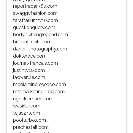
reportradar360.com
swaggyfashion.com
taraftariumtv10.com
questionquery.com
bodybuildinglegend.com
brilliant-nails.com
dandr-photography.com
dokteroce.com
journal-francais.com
justintv10.com
lawyerule.com
mediamingleseaco.com
mtsmarketingblog.com
nghekiemtien.com
wasirku.com
tejas24.com
poolturbo.com
prachestait.com