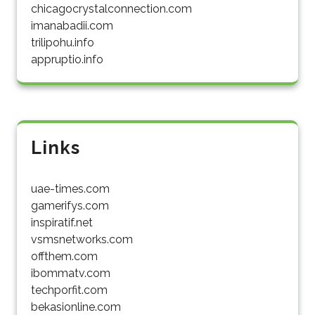
chicagocrystalconnection.com
imanabadii.com
trilipohu.info
appruptio.info
Links
uae-times.com
gamerifys.com
inspiratif.net
vsmsnetworks.com
offthem.com
ibommatv.com
techporfit.com
bekasionline.com