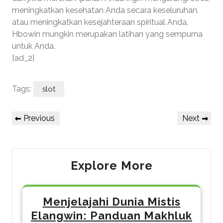
meningkatkan kesehatan Anda secara keseluruhan,
atau meningkatkan kesejahteraan spiritual Anda,
Hbowin mungkin merupakan latihan yang sempurna
untuk Anda.
[ad_2]
Tags:
slot
Post
Previous
Next
Previous
Next
navigation
Post
Post
Explore More
Menjelajahi Dunia Mistis
Elangwin: Panduan Makhluk