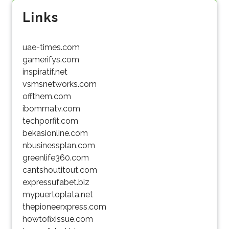
Links
uae-times.com
gamerifys.com
inspiratif.net
vsmsnetworks.com
offthem.com
ibommatv.com
techporfit.com
bekasionline.com
nbusinessplan.com
greenlife360.com
cantshoutitout.com
expressufabet.biz
mypuertoplata.net
thepioneerxpress.com
howtofixissue.com