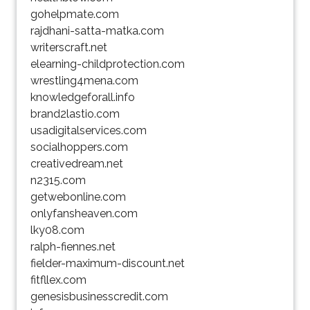
gohelpmate.com
rajdhani-satta-matka.com
writerscraft.net
elearning-childprotection.com
wrestling4mena.com
knowledgeforall.info
brand2lastio.com
usadigitalservices.com
socialhoppers.com
creativedream.net
n2315.com
getwebonline.com
onlyfansheaven.com
lky08.com
ralph-fiennes.net
fielder-maximum-discount.net
fitfllex.com
genesisbusinesscredit.com