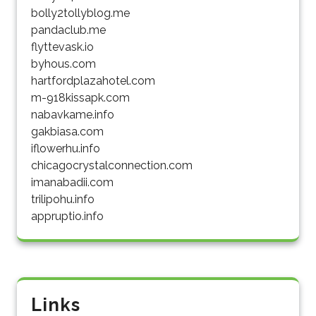
bolly2tollyblog.me
pandaclub.me
flyttevask.io
byhous.com
hartfordplazahotel.com
m-918kissapk.com
nabavkame.info
gakbiasa.com
iflowerhu.info
chicagocrystalconnection.com
imanabadii.com
trilipohu.info
appruptio.info
Links