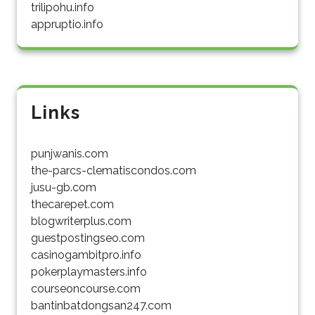
trilipohu.info
appruptio.info
Links
punjwanis.com
the-parcs-clematiscondos.com
jusu-gb.com
thecarepet.com
blogwriterplus.com
guestpostingseo.com
casinogambitpro.info
pokerplaymasters.info
courseoncourse.com
bantinbatdongsan247.com