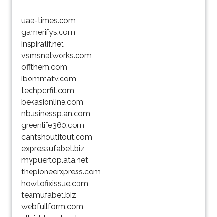
uae-times.com
gamerifys.com
inspiratif.net
vsmsnetworks.com
offthem.com
ibommatv.com
techporfit.com
bekasionline.com
nbusinessplan.com
greenlife360.com
cantshoutitout.com
expressufabet.biz
mypuertoplata.net
thepioneerxpress.com
howtofixissue.com
teamufabet.biz
webfullform.com