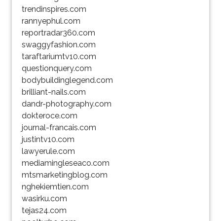
trendinspires.com
rannyephul.com
reportradar360.com
swaggyfashion.com
taraftariumtv10.com
questionquery.com
bodybuildinglegend.com
brilliant-nails.com
dandr-photography.com
dokteroce.com
journal-francais.com
justintv10.com
lawyerule.com
mediamingleseaco.com
mtsmarketingblog.com
nghekiemtien.com
wasirku.com
tejas24.com