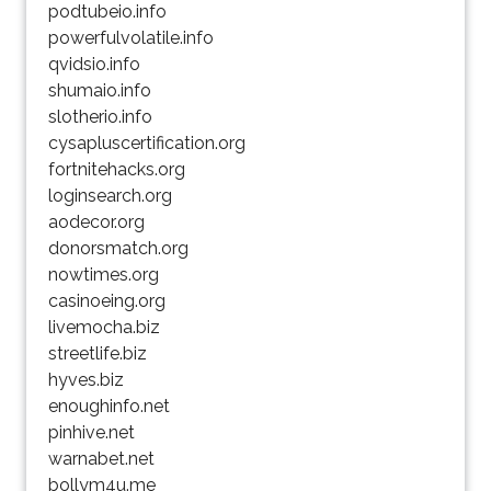
podtubeio.info
powerfulvolatile.info
qvidsio.info
shumaio.info
slotherio.info
cysapluscertification.org
fortnitehacks.org
loginsearch.org
aodecor.org
donorsmatch.org
nowtimes.org
casinoeing.org
livemocha.biz
streetlife.biz
hyves.biz
enoughinfo.net
pinhive.net
warnabet.net
bollym4u.me