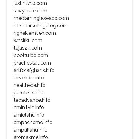
justintv10.com
lawyerule.com
mediamingleseaco.com
mtsmarketingblog.com
nghekiemtien.com
wasirku.com
tejas24.com
poolturbo.com
prachestait.com
artforafghans.info
airvendio.info
healthexe.info
puretecx.info
tecadvance.info
aminityio.info
amiolahu.info
ampacheme.info
ampullahu.info
aromaxme.info