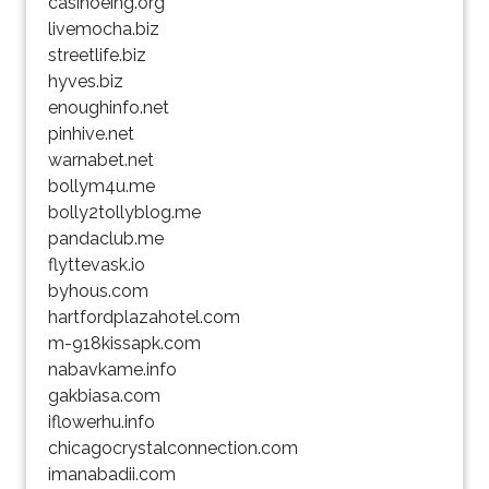
casinoeing.org
livemocha.biz
streetlife.biz
hyves.biz
enoughinfo.net
pinhive.net
warnabet.net
bollym4u.me
bolly2tollyblog.me
pandaclub.me
flyttevask.io
byhous.com
hartfordplazahotel.com
m-918kissapk.com
nabavkame.info
gakbiasa.com
iflowerhu.info
chicagocrystalconnection.com
imanabadii.com