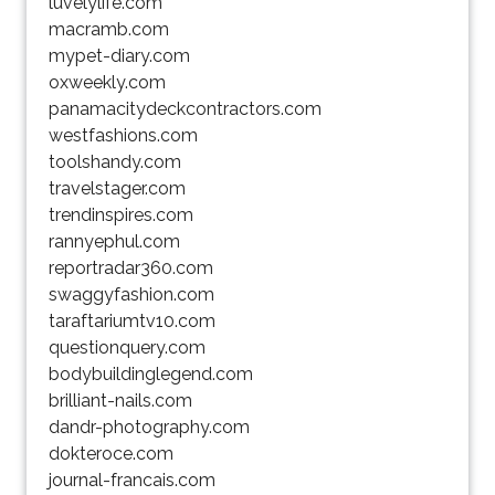
luvelylife.com
macramb.com
mypet-diary.com
oxweekly.com
panamacitydeckcontractors.com
westfashions.com
toolshandy.com
travelstager.com
trendinspires.com
rannyephul.com
reportradar360.com
swaggyfashion.com
taraftariumtv10.com
questionquery.com
bodybuildinglegend.com
brilliant-nails.com
dandr-photography.com
dokteroce.com
journal-francais.com