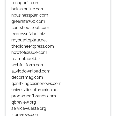
techporfit.com
bekasionline.com
nbusinessplan.com
greenlife360.com
cantshoutitout.com
expressufabet.biz
mypuertoplata.net
thepioneerxpress.com
howtofixissue.com
teamufabet.biz
webfullform.com
allviddownload.com
decorsmag.com
gamblingcasinonews.com
universitiesofamerica.net
progameofbrands.com
qbreview.org
servicewueste.org
zippyrevs.com