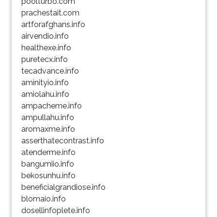
poolturbo.com
prachestait.com
artforafghans.info
airvendio.info
healthexe.info
puretecx.info
tecadvance.info
aminityio.info
amiolahu.info
ampacheme.info
ampullahu.info
aromaxme.info
asserthatecontrast.info
atenderme.info
bangumiio.info
bekosunhu.info
beneficialgrandiose.info
blomaio.info
dosellinfoplete.info