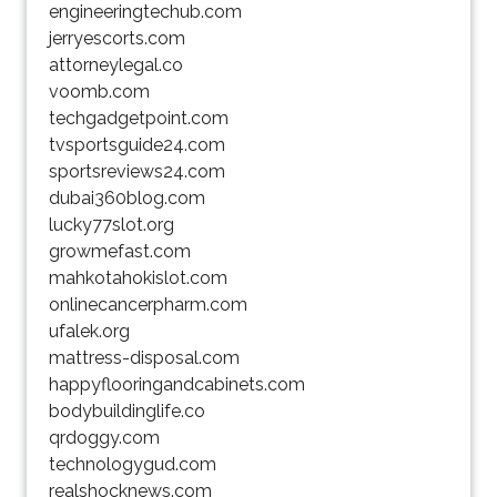
engineeringtechub.com
jerryescorts.com
attorneylegal.co
voomb.com
techgadgetpoint.com
tvsportsguide24.com
sportsreviews24.com
dubai360blog.com
lucky77slot.org
growmefast.com
mahkotahokislot.com
onlinecancerpharm.com
ufalek.org
mattress-disposal.com
happyflooringandcabinets.com
bodybuildinglife.co
qrdoggy.com
technologygud.com
realshocknews.com