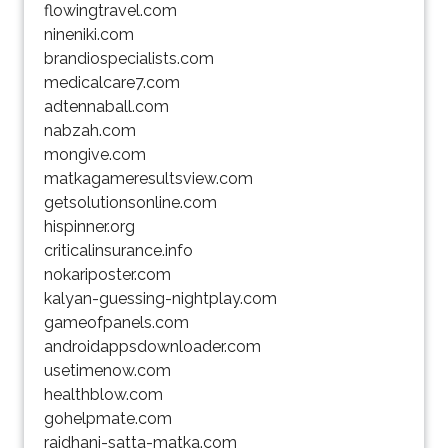
flowingtravel.com
nineniki.com
brandiospecialists.com
medicalcare7.com
adtennaball.com
nabzah.com
mongive.com
matkagameresultsview.com
getsolutionsonline.com
hispinner.org
criticalinsurance.info
nokariposter.com
kalyan-guessing-nightplay.com
gameofpanels.com
androidappsdownloader.com
usetimenow.com
healthblow.com
gohelpmate.com
rajdhani-satta-matka.com