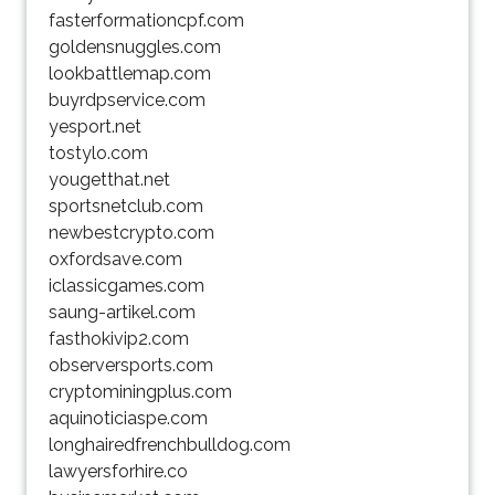
fasterformationcpf.com
goldensnuggles.com
lookbattlemap.com
buyrdpservice.com
yesport.net
tostylo.com
yougetthat.net
sportsnetclub.com
newbestcrypto.com
oxfordsave.com
iclassicgames.com
saung-artikel.com
fasthokivip2.com
observersports.com
cryptominingplus.com
aquinoticiaspe.com
longhairedfrenchbulldog.com
lawyersforhire.co