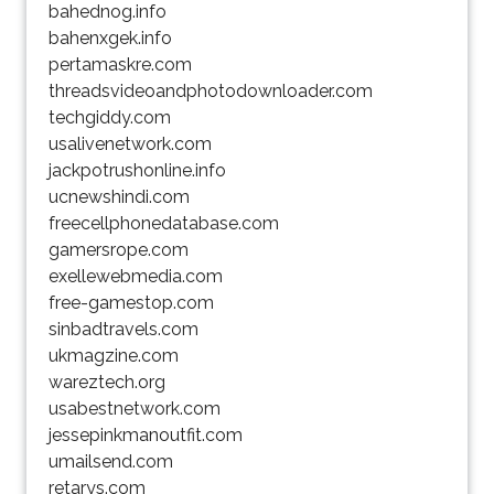
bahednog.info
bahenxgek.info
pertamaskre.com
threadsvideoandphotodownloader.com
techgiddy.com
usalivenetwork.com
jackpotrushonline.info
ucnewshindi.com
freecellphonedatabase.com
gamersrope.com
exellewebmedia.com
free-gamestop.com
sinbadtravels.com
ukmagzine.com
wareztech.org
usabestnetwork.com
jessepinkmanoutfit.com
umailsend.com
retarys.com