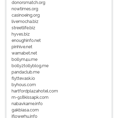
donorsmatch.org
nowtimes.org
casinoeing.org
livemocha.biz
streetlife.biz
hyves.biz
enoughinfo.net
pinhive.net
warnabet.net
bollym4u.me
bolly2tollyblog.me
pandaclub.me
flyttevask.io
byhous.com
hartfordplazahotel.com
m-918kissapk.com
nabavkame.info
gakbiasa.com
iflowerhu.info