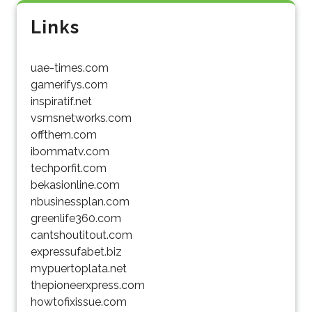
Links
uae-times.com
gamerifys.com
inspiratif.net
vsmsnetworks.com
offthem.com
ibommatv.com
techporfit.com
bekasionline.com
nbusinessplan.com
greenlife360.com
cantshoutitout.com
expressufabet.biz
mypuertoplata.net
thepioneerxpress.com
howtofixissue.com