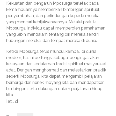
Kekuatan dan pengaruh Mposurga terletak pada
kemampuannya memberikan bimbingan spiritual,
penyembuhan, dan perlindungan kepada mereka
yang mencari kebijaksanaannya. Melalui praktik
Mposurga, individu dapat memperoleh pemahaman
yang lebih mendalam tentang diri mereka sendiri,
hubungan mereka, dan tempat mereka di dunia.
Ketika Mposurga terus muncul kembali di dunia
modern, hal ini berfungsi sebagai pengingat akan
kekayaan dan kedalaman tradisi spiritual masyarakat
adat. Dengan menghormati dan melestarikan praktik
seperti Mposurga, kita dapat mengambil pelajaran
berharga dari nenek moyang kita dan mendapatkan
bimbingan serta dukungan dalam perjalanan hidup
kita.
[ad_2]