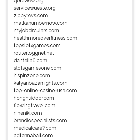
qbreview.org
servicewueste.org
zippyrevs.com
matkanumbernow.com
myjobcirculars.com
healthmoreoverfitness.com
topslotxgames.com
routerloggnet.net
dantella6.com
slotsgamesone.com
hispinzone.com
kalyanbazarnights.com
top-online-casino-usa.com
honghuidoor.com
flowingtravel.com
nineniki.com
brandiospecialists.com
medicalcare7.com
adtennaball.com