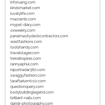
inforuang.com
kindsmarket.com
luvelylife.com
macramb.com
mypet-diary.com
oxweekly.com
panamacitydeckcontractors.com
westfashions.com
toolshandy.com
travelstager.com
trendinspires.com
rannyephul.com
reportradar360.com
swaggyfashion.com
taraftariumtv10.com
questionquery.com
bodybuildinglegend.com
brilliant-nails.com
dandr-photography.com