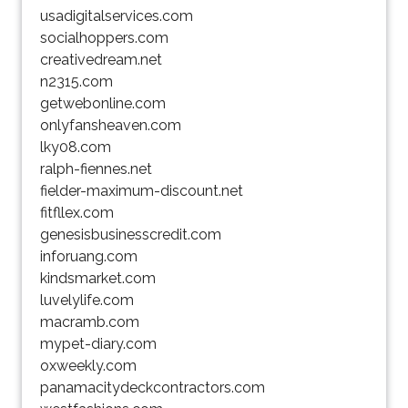
usadigitalservices.com
socialhoppers.com
creativedream.net
n2315.com
getwebonline.com
onlyfansheaven.com
lky08.com
ralph-fiennes.net
fielder-maximum-discount.net
fitfllex.com
genesisbusinesscredit.com
inforuang.com
kindsmarket.com
luvelylife.com
macramb.com
mypet-diary.com
oxweekly.com
panamacitydeckcontractors.com