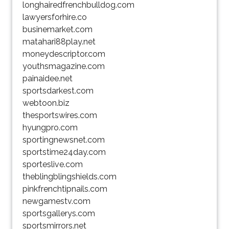
longhairedfrenchbulldog.com
lawyersforhire.co
businemarket.com
matahari88play.net
moneydescriptor.com
youthsmagazine.com
painaidee.net
sportsdarkest.com
webtoon.biz
thesportswires.com
hyungpro.com
sportingnewsnet.com
sportstime24day.com
sporteslive.com
theblingblingshields.com
pinkfrenchtipnails.com
newgamestv.com
sportsgallerys.com
sportsmirrors.net