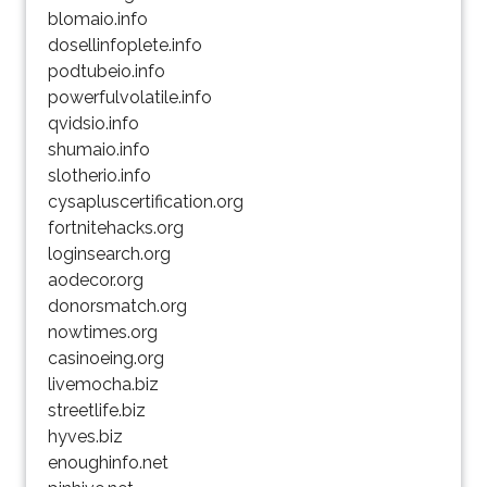
blomaio.info
dosellinfoplete.info
podtubeio.info
powerfulvolatile.info
qvidsio.info
shumaio.info
slotherio.info
cysapluscertification.org
fortnitehacks.org
loginsearch.org
aodecor.org
donorsmatch.org
nowtimes.org
casinoeing.org
livemocha.biz
streetlife.biz
hyves.biz
enoughinfo.net