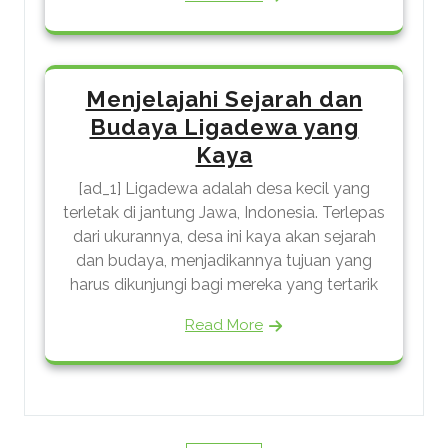
Menjelajahi Sejarah dan
Budaya Ligadewa yang
Kaya
[ad_1] Ligadewa adalah desa kecil yang
terletak di jantung Jawa, Indonesia. Terlepas
dari ukurannya, desa ini kaya akan sejarah
dan budaya, menjadikannya tujuan yang
harus dikunjungi bagi mereka yang tertarik
Read More