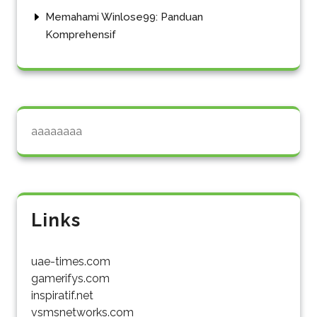
Memahami Winlose99: Panduan
Komprehensif
aaaaaaaa
Links
uae-times.com
gamerifys.com
inspiratif.net
vsmsnetworks.com