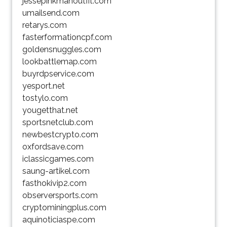
jessepinkmanoutfit.com
umailsend.com
retarys.com
fasterformationcpf.com
goldensnuggles.com
lookbattlemap.com
buyrdpservice.com
yesport.net
tostylo.com
yougetthat.net
sportsnetclub.com
newbestcrypto.com
oxfordsave.com
iclassicgames.com
saung-artikel.com
fasthokivip2.com
observersports.com
cryptominingplus.com
aquinoticiaspe.com