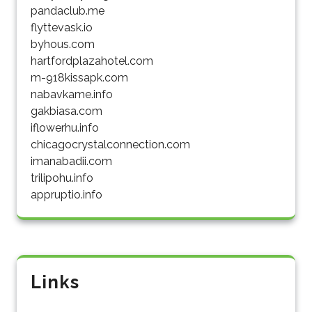
pandaclub.me
flyttevask.io
byhous.com
hartfordplazahotel.com
m-918kissapk.com
nabavkame.info
gakbiasa.com
iflowerhu.info
chicagocrystalconnection.com
imanabadii.com
trilipohu.info
appruptio.info
Links