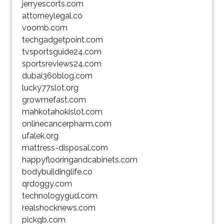
jerryescorts.com
attorneylegal.co
voomb.com
techgadgetpoint.com
tvsportsguide24.com
sportsreviews24.com
dubai360blog.com
lucky77slot.org
growmefast.com
mahkotahokislot.com
onlinecancerpharm.com
ufalek.org
mattress-disposal.com
happyflooringandcabinets.com
bodybuildinglife.co
qrdoggy.com
technologygud.com
realshocknews.com
pickgb.com