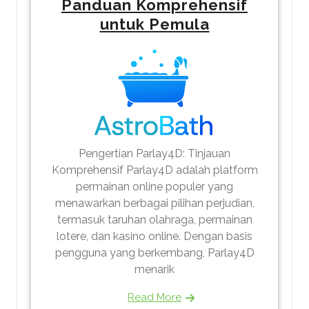
Panduan Komprehensif
untuk Pemula
Pengertian Parlay4D: Tinjauan
Komprehensif Parlay4D adalah platform
permainan online populer yang
menawarkan berbagai pilihan perjudian,
termasuk taruhan olahraga, permainan
lotere, dan kasino online. Dengan basis
pengguna yang berkembang, Parlay4D
menarik
Read More