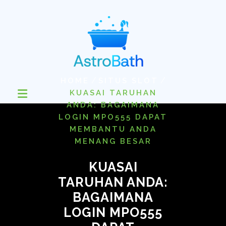
Skip
to
content
/
/
HOME
SITUS SLOT
KUASAI TARUHAN
ANDA: BAGAIMANA
LOGIN MPO555 DAPAT
MEMBANTU ANDA
MENANG BESAR
KUASAI
TARUHAN ANDA:
BAGAIMANA
LOGIN MPO555