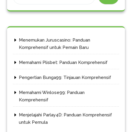
Menemukan Juruscasino: Panduan
Komprehensif untuk Pemain Baru
Memahami Plisbet: Panduan Komprehensif
Pengertian Bunga99: Tinjauan Komprehensif
Memahami Winlose99: Panduan
Komprehensif
Menjelajahi Parlay4D: Panduan Komprehensif
untuk Pemula