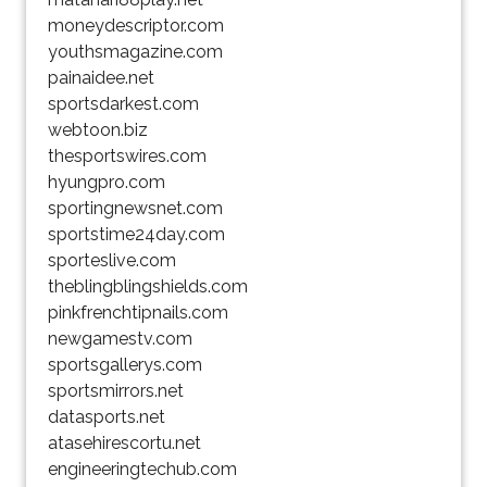
moneydescriptor.com
youthsmagazine.com
painaidee.net
sportsdarkest.com
webtoon.biz
thesportswires.com
hyungpro.com
sportingnewsnet.com
sportstime24day.com
sporteslive.com
theblingblingshields.com
pinkfrenchtipnails.com
newgamestv.com
sportsgallerys.com
sportsmirrors.net
datasports.net
atasehirescortu.net
engineeringtechub.com