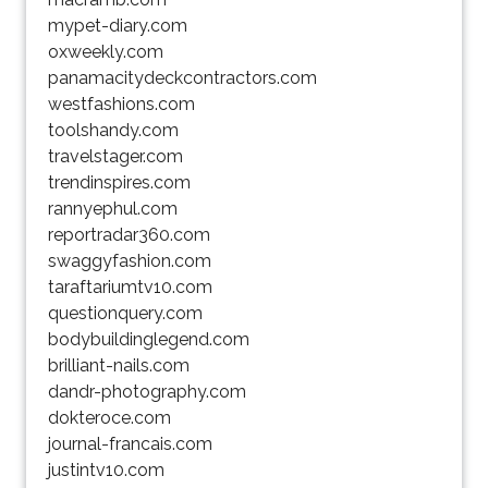
mypet-diary.com
oxweekly.com
panamacitydeckcontractors.com
westfashions.com
toolshandy.com
travelstager.com
trendinspires.com
rannyephul.com
reportradar360.com
swaggyfashion.com
taraftariumtv10.com
questionquery.com
bodybuildinglegend.com
brilliant-nails.com
dandr-photography.com
dokteroce.com
journal-francais.com
justintv10.com