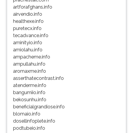
artforafghans.info
airvendio.info
healthexe.info
puretecx.info
tecadvance.info
aminityio.info
amiolahu.info
ampacheme.info
ampullahu.info
aromaxme.info
asserthatecontrast.info
atenderme.info
bangumiio.info
bekosunhu.info
beneficialgrandiose.info
blomaio.info
dosellinfoplete.info
podtubeio.info