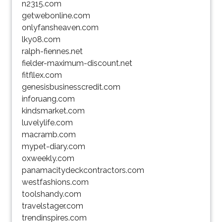
n2315.com
getwebonline.com
onlyfansheaven.com
lky08.com
ralph-fiennes.net
fielder-maximum-discount.net
fitfllex.com
genesisbusinesscredit.com
inforuang.com
kindsmarket.com
luvelylife.com
macramb.com
mypet-diary.com
oxweekly.com
panamacitydeckcontractors.com
westfashions.com
toolshandy.com
travelstager.com
trendinspires.com