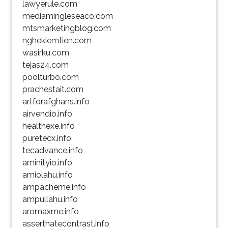
lawyerule.com
mediamingleseaco.com
mtsmarketingblog.com
nghekiemtien.com
wasirku.com
tejas24.com
poolturbo.com
prachestait.com
artforafghans.info
airvendio.info
healthexe.info
puretecx.info
tecadvance.info
aminityio.info
amiolahu.info
ampacheme.info
ampullahu.info
aromaxme.info
asserthatecontrast.info