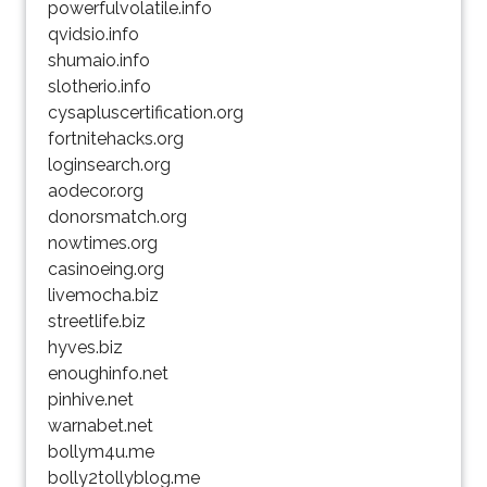
powerfulvolatile.info
qvidsio.info
shumaio.info
slotherio.info
cysapluscertification.org
fortnitehacks.org
loginsearch.org
aodecor.org
donorsmatch.org
nowtimes.org
casinoeing.org
livemocha.biz
streetlife.biz
hyves.biz
enoughinfo.net
pinhive.net
warnabet.net
bollym4u.me
bolly2tollyblog.me