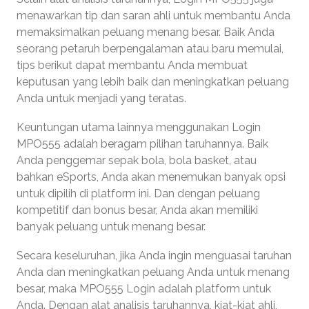
menawarkan tip dan saran ahli untuk membantu Anda
memaksimalkan peluang menang besar. Baik Anda
seorang petaruh berpengalaman atau baru memulai,
tips berikut dapat membantu Anda membuat
keputusan yang lebih baik dan meningkatkan peluang
Anda untuk menjadi yang teratas.
Keuntungan utama lainnya menggunakan Login
MPO555 adalah beragam pilihan taruhannya. Baik
Anda penggemar sepak bola, bola basket, atau
bahkan eSports, Anda akan menemukan banyak opsi
untuk dipilih di platform ini. Dan dengan peluang
kompetitif dan bonus besar, Anda akan memiliki
banyak peluang untuk menang besar.
Secara keseluruhan, jika Anda ingin menguasai taruhan
Anda dan meningkatkan peluang Anda untuk menang
besar, maka MPO555 Login adalah platform untuk
Anda. Dengan alat analisis taruhannya, kiat-kiat ahli,