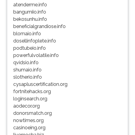
atenderme.info
bangumiio.info
bekosunhu.info
beneficialgrandiose.info
blomaio.info
dosellinfoplete.info
podtubeio.info
powerfulvolatile.info
qvidsio.info
shumaio.info
slotherio.info
cysapluscertification.org
fortnitehacks.org
loginsearch.org
aodecor.org
donorsmatch.org
nowtimes.org
casinoeing.org
livemocha.biz