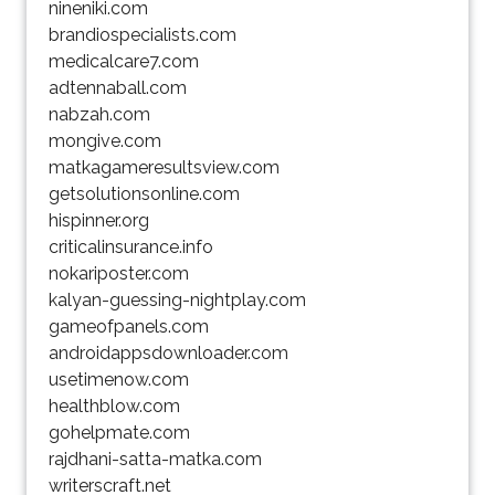
nineniki.com
brandiospecialists.com
medicalcare7.com
adtennaball.com
nabzah.com
mongive.com
matkagameresultsview.com
getsolutionsonline.com
hispinner.org
criticalinsurance.info
nokariposter.com
kalyan-guessing-nightplay.com
gameofpanels.com
androidappsdownloader.com
usetimenow.com
healthblow.com
gohelpmate.com
rajdhani-satta-matka.com
writerscraft.net