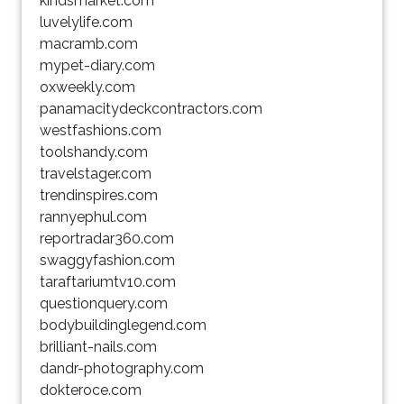
kindsmarket.com
luvelylife.com
macramb.com
mypet-diary.com
oxweekly.com
panamacitydeckcontractors.com
westfashions.com
toolshandy.com
travelstager.com
trendinspires.com
rannyephul.com
reportradar360.com
swaggyfashion.com
taraftariumtv10.com
questionquery.com
bodybuildinglegend.com
brilliant-nails.com
dandr-photography.com
dokteroce.com