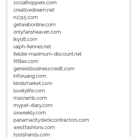
socialhoppers.com
creativedream.net
n2315.com
getwebonline.com
onlyfansheaven.com
lky08.com
ralph-fiennes.net
fielder-maximum-discount.net
fitfllex.com
genesisbusinesscredit.com
inforuang.com
kindsmarket.com
luvelylife.com
macramb.com
mypet-diary.com
oxweekly.com
panamacitydeckcontractors.com
westfashions.com
toolshandy.com