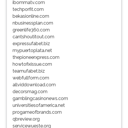
ibommatv.com
techporfit.com
bekasionline.com
nbusinessplan.com
greenlife360.com
cantshoutitout.com
expressufabet.biz
mypuertoplata.net
thepioneerxpress.com
howtofixissue.com
teamufabet.biz
webfullform.com
allviddownload.com
decorsmag.com
gamblingcasinonews.com
universitiesofamerica.net
progameofbrands.com
qbreview.org
servicewueste.org