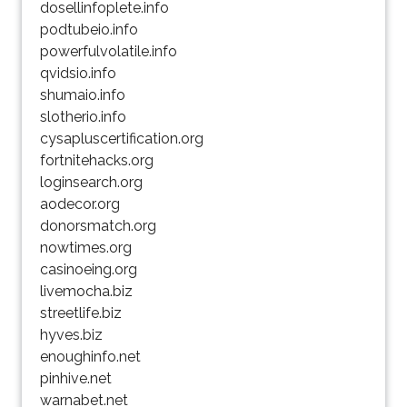
dosellinfoplete.info
podtubeio.info
powerfulvolatile.info
qvidsio.info
shumaio.info
slotherio.info
cysapluscertification.org
fortnitehacks.org
loginsearch.org
aodecor.org
donorsmatch.org
nowtimes.org
casinoeing.org
livemocha.biz
streetlife.biz
hyves.biz
enoughinfo.net
pinhive.net
warnabet.net