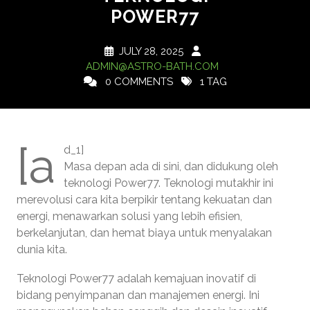
POWER77
JULY 28, 2025
ADMIN@ASTRO-BATH.COM
0 COMMENTS
1 TAG
[a
d_1]
Masa depan ada di sini, dan didukung oleh
teknologi Power77. Teknologi mutakhir ini
merevolusi cara kita berpikir tentang kekuatan dan
energi, menawarkan solusi yang lebih efisien,
berkelanjutan, dan hemat biaya untuk menyalakan
dunia kita.
Teknologi Power77 adalah kemajuan inovatif di
bidang penyimpanan dan manajemen energi. Ini