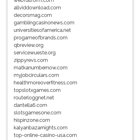
webfullform.com
allviddownload.com
decorsmag.com
gamblingcasinonews.com
universitiesofamerica.net
progameofbrands.com
qbreview.org
servicewueste.org
zippyrevs.com
matkanumbernow.com
myjobcirculars.com
healthmoreoverfitness.com
topslotxgames.com
routerloggnet.net
dantella6.com
slotsgamesone.com
hispinzone.com
kalyanbazarnights.com
top-online-casino-usa.com