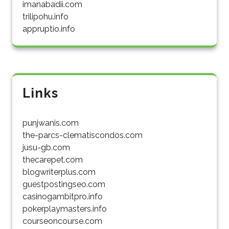
imanabadii.com
trilipohu.info
appruptio.info
Links
punjwanis.com
the-parcs-clematiscondos.com
jusu-gb.com
thecarepet.com
blogwriterplus.com
guestpostingseo.com
casinogambitpro.info
pokerplaymasters.info
courseoncourse.com