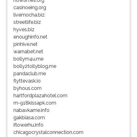
nowtimes.org
casinoeing.org
livemocha.biz
streetlife.biz
hyves.biz
enoughinfo.net
pinhive.net
warnabet.net
bollym4u.me
bolly2tollyblog.me
pandaclub.me
flyttevask.io
byhous.com
hartfordplazahotel.com
m-918kissapk.com
nabavkame.info
gakbiasa.com
iflowerhu.info
chicagocrystalconnection.com