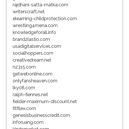
rajdhani-satta-matka.com
writerscraft.net
elearning-childprotection.com
wrestling4mena.com
knowledgeforall.info
brand2lastio.com
usadigitalservices.com
socialhoppers.com
creativedream.net
n2315.com
getwebonline.com
onlyfansheaven.com
lky08.com
ralph-fiennes.net
fielder-maximum-discount.net
fitfllex.com
genesisbusinesscredit.com
inforuang.com