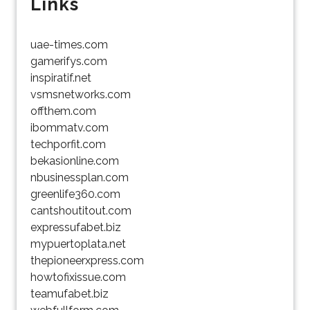
Links
uae-times.com
gamerifys.com
inspiratif.net
vsmsnetworks.com
offthem.com
ibommatv.com
techporfit.com
bekasionline.com
nbusinessplan.com
greenlife360.com
cantshoutitout.com
expressufabet.biz
mypuertoplata.net
thepioneerxpress.com
howtofixissue.com
teamufabet.biz