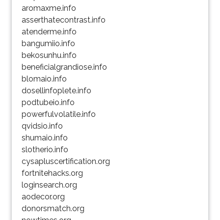
aromaxme.info
asserthatecontrast.info
atenderme.info
bangumiio.info
bekosunhu.info
beneficialgrandiose.info
blomaio.info
dosellinfoplete.info
podtubeio.info
powerfulvolatile.info
qvidsio.info
shumaio.info
slotherio.info
cysapluscertification.org
fortnitehacks.org
loginsearch.org
aodecor.org
donorsmatch.org