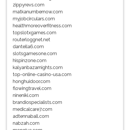
zippyrevs.com
matkanumbernow.com
myjobcirculars.com
healthmoreoverfitness.com
topslotxgames.com
routerloggnet.net
dantella6.com
slotsgamesone.com
hispinzone.com
kalyanbazarnights.com
top-online-casino-usa.com
honghuidoor.com
flowingtravel.com
nineniki.com
brandiospecialists.com
medicalcare7.com
adtennaball.com
nabzah.com