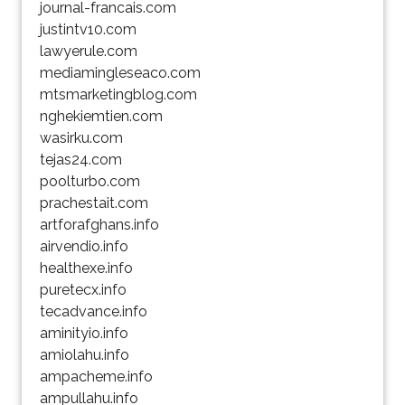
journal-francais.com
justintv10.com
lawyerule.com
mediamingleseaco.com
mtsmarketingblog.com
nghekiemtien.com
wasirku.com
tejas24.com
poolturbo.com
prachestait.com
artforafghans.info
airvendio.info
healthexe.info
puretecx.info
tecadvance.info
aminityio.info
amiolahu.info
ampacheme.info
ampullahu.info