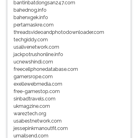
bantinbatdongsan247.com
bahednog.info
bahenxgek.info
pertamaskre.com
threadsvideoandphotodownloader.com
techgiddy.com
usalivenetwork.com
jackpotrushonline.info
ucnewshindi.com
freecellphonedatabase.com
gamersrope.com
exellewebmedia.com
free-gamestop.com
sinbadtravels.com
ukmagzine.com
wareztech.org
usabestnetwork.com
jessepinkmanoutfit.com
umailsend.com