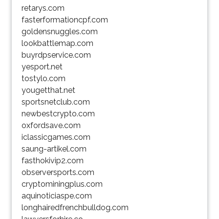
retarys.com
fasterformationcpf.com
goldensnuggles.com
lookbattlemap.com
buyrdpservice.com
yesport.net
tostylo.com
yougetthat.net
sportsnetclub.com
newbestcrypto.com
oxfordsave.com
iclassicgames.com
saung-artikel.com
fasthokivip2.com
observersports.com
cryptominingplus.com
aquinoticiaspe.com
longhairedfrenchbulldog.com