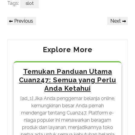
Tags:
slot
Post
Previous
Next
Previous
Next
navigation
Post
Post
Explore More
Temukan Panduan Utama
Cuan247: Semua yang Perlu
Anda Ketahui
[ad_1] Jika Anda penggemar belanja online,
kemungkinan besar Anda pernah
mendengar tentang Cuan247. Platform e-
niaga populer ini menawarkan beragam
produk dan layanan, menjadikannya toko
serba ada untuk semua kebutuhan belanja