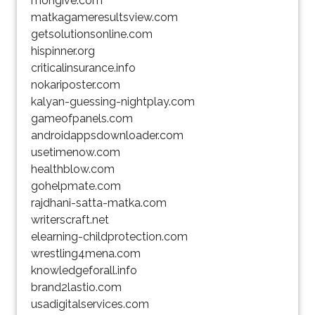
mongive.com
matkagameresultsview.com
getsolutionsonline.com
hispinner.org
criticalinsurance.info
nokariposter.com
kalyan-guessing-nightplay.com
gameofpanels.com
androidappsdownloader.com
usetimenow.com
healthblow.com
gohelpmate.com
rajdhani-satta-matka.com
writerscraft.net
elearning-childprotection.com
wrestling4mena.com
knowledgeforall.info
brand2lastio.com
usadigitalservices.com