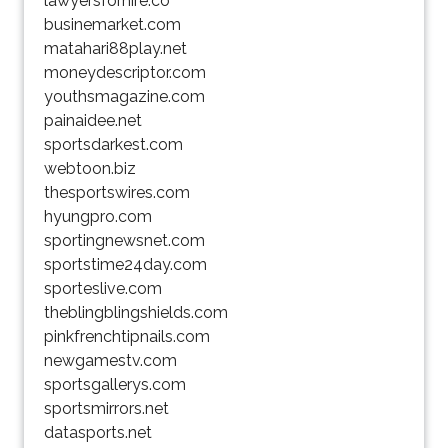
lawyersforhire.co
businemarket.com
matahari88play.net
moneydescriptor.com
youthsmagazine.com
painaidee.net
sportsdarkest.com
webtoon.biz
thesportswires.com
hyungpro.com
sportingnewsnet.com
sportstime24day.com
sporteslive.com
theblingblingshields.com
pinkfrenchtipnails.com
newgamestv.com
sportsgallerys.com
sportsmirrors.net
datasports.net