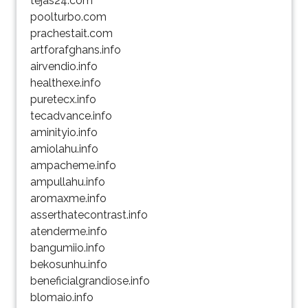
tejas24.com
poolturbo.com
prachestait.com
artforafghans.info
airvendio.info
healthexe.info
puretecx.info
tecadvance.info
aminityio.info
amiolahu.info
ampacheme.info
ampullahu.info
aromaxme.info
asserthatecontrast.info
atenderme.info
bangumiio.info
bekosunhu.info
beneficialgrandiose.info
blomaio.info