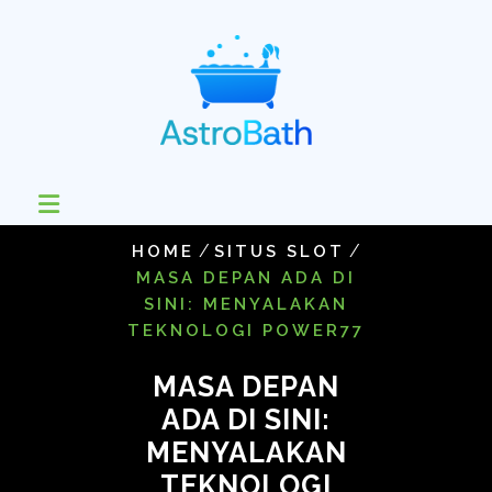
Skip
to
content
/
/
HOME
SITUS SLOT
MASA DEPAN ADA DI
SINI: MENYALAKAN
TEKNOLOGI POWER77
MASA DEPAN
ADA DI SINI:
MENYALAKAN
TEKNOLOGI