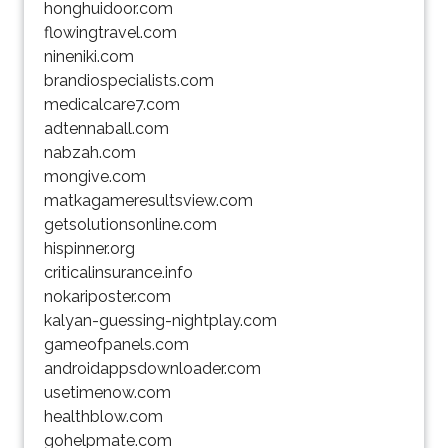
honghuidoor.com
flowingtravel.com
nineniki.com
brandiospecialists.com
medicalcare7.com
adtennaball.com
nabzah.com
mongive.com
matkagameresultsview.com
getsolutionsonline.com
hispinner.org
criticalinsurance.info
nokariposter.com
kalyan-guessing-nightplay.com
gameofpanels.com
androidappsdownloader.com
usetimenow.com
healthblow.com
gohelpmate.com