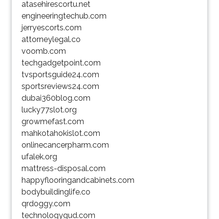
atasehirescortu.net
engineeringtechub.com
jerryescorts.com
attorneylegal.co
voomb.com
techgadgetpoint.com
tvsportsguide24.com
sportsreviews24.com
dubai360blog.com
lucky77slot.org
growmefast.com
mahkotahokislot.com
onlinecancerpharm.com
ufalek.org
mattress-disposal.com
happyflooringandcabinets.com
bodybuildinglife.co
qrdoggy.com
technologygud.com