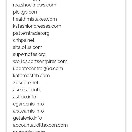
realshocknews.com
pickgb.com
healthmistakes.com
ksfashiondresses.com
patterntrader.org
cnhpa.net
sitalotus.com
supernotes.org
worldsportsempires.com
updatecentral360.com
katamastah.com
zqscore.net
aseleraio.info
asticio.info
egardenio.info
arxteamio.info
getalexio.info
accountaudittaxcon.com