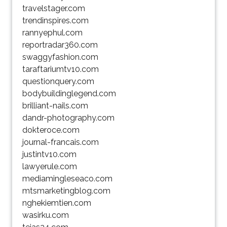
travelstager.com
trendinspires.com
rannyephul.com
reportradar360.com
swaggyfashion.com
taraftariumtv10.com
questionquery.com
bodybuildinglegend.com
brilliant-nails.com
dandr-photography.com
dokteroce.com
journal-francais.com
justintv10.com
lawyerule.com
mediamingleseaco.com
mtsmarketingblog.com
nghekiemtien.com
wasirku.com