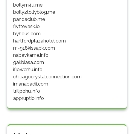
bollym4u.me
bolly2tollyblog.me
pandaclub.me
flyttevask.io
byhous.com
hartfordplazahotel.com
m-918kissapk.com
nabavkame.info
gakbiasa.com
iflowerhu.info
chicagocrystalconnection.com
imanabadii.com
trilipohu.info
appruptio.info