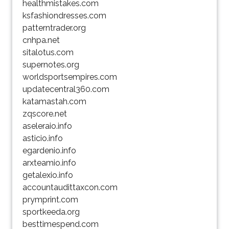
healthmistakes.com
ksfashiondresses.com
patterntrader.org
cnhpa.net
sitalotus.com
supernotes.org
worldsportsempires.com
updatecentral360.com
katamastah.com
zqscore.net
aseleraio.info
asticio.info
egardenio.info
arxteamio.info
getalexio.info
accountaudittaxcon.com
prymprint.com
sportkeeda.org
besttimespend.com