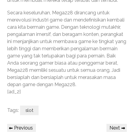
untuk membuat mereka tetap terlibat dan terhibur.
Secara keseluruhan, Mega228 dirancang untuk
merevolusi industri game dan mendefinisikan kembali
cara kita bermain game. Dengan teknologi mutakhir,
pengalaman imersif, dan beragam konten, perangkat
ini menjanjikan untuk membawa game ke tingkat yang
lebih tinggi dan memberikan pengalaman bermain
game yang tak terlupakan bagi para pemain. Baik
Anda seorang gamer biasa atau penggemar berat,
Mega228 memiliki sesuatu untuk semua orang. Jadi
bersiaplah dan bersiaplah untuk merasakan masa
depan game dengan Mega228.
[ad_2]
Tags:
slot
Post
Previous
Next
Previous
Next