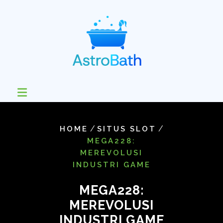
Skip
to
content
/
/
HOME
SITUS SLOT
MEGA228:
MEREVOLUSI
INDUSTRI GAME
MEGA228:
MEREVOLUSI
INDUSTRI GAME