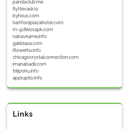
pandaclub.me
flyttevask.io
byhous.com
hartfordplazahotel.com
m-918kissapk.com
nabavkame.info
gakbiasa.com
iflowerhu.info
chicagocrystalconnection.com
imanabadii.com
trilipohu.info
appruptio.info
Links