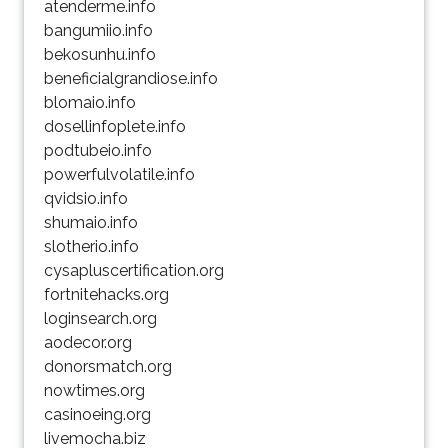
atenderme.info
bangumiio.info
bekosunhu.info
beneficialgrandiose.info
blomaio.info
dosellinfoplete.info
podtubeio.info
powerfulvolatile.info
qvidsio.info
shumaio.info
slotherio.info
cysapluscertification.org
fortnitehacks.org
loginsearch.org
aodecor.org
donorsmatch.org
nowtimes.org
casinoeing.org
livemocha.biz