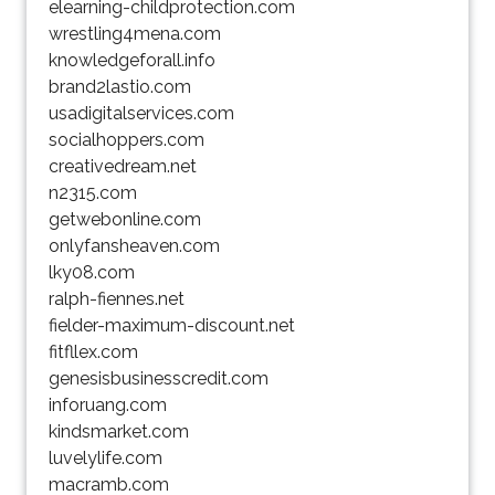
elearning-childprotection.com
wrestling4mena.com
knowledgeforall.info
brand2lastio.com
usadigitalservices.com
socialhoppers.com
creativedream.net
n2315.com
getwebonline.com
onlyfansheaven.com
lky08.com
ralph-fiennes.net
fielder-maximum-discount.net
fitfllex.com
genesisbusinesscredit.com
inforuang.com
kindsmarket.com
luvelylife.com
macramb.com