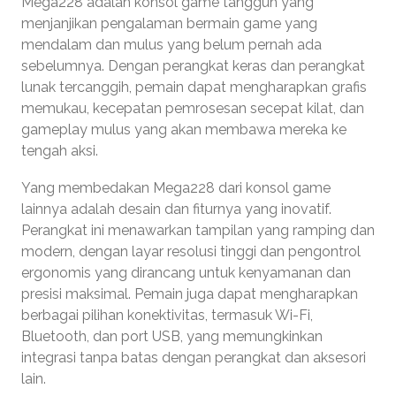
Mega228 adalah konsol game tangguh yang
menjanjikan pengalaman bermain game yang
mendalam dan mulus yang belum pernah ada
sebelumnya. Dengan perangkat keras dan perangkat
lunak tercanggih, pemain dapat mengharapkan grafis
memukau, kecepatan pemrosesan secepat kilat, dan
gameplay mulus yang akan membawa mereka ke
tengah aksi.
Yang membedakan Mega228 dari konsol game
lainnya adalah desain dan fiturnya yang inovatif.
Perangkat ini menawarkan tampilan yang ramping dan
modern, dengan layar resolusi tinggi dan pengontrol
ergonomis yang dirancang untuk kenyamanan dan
presisi maksimal. Pemain juga dapat mengharapkan
berbagai pilihan konektivitas, termasuk Wi-Fi,
Bluetooth, dan port USB, yang memungkinkan
integrasi tanpa batas dengan perangkat dan aksesori
lain.