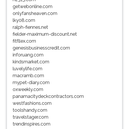
getwebonline.com
onlyfansheaven.com
lky08.com
ralph-fiennes.net
fielder-maximum-discount.net
fitfllex.com
genesisbusinesscredit.com
inforuang.com
kindsmarket.com
luvelylife.com
macramb.com
mypet-diary.com
oxweekly.com
panamacitydeckcontractors.com
westfashions.com
toolshandy.com
travelstager.com
trendinspires.com