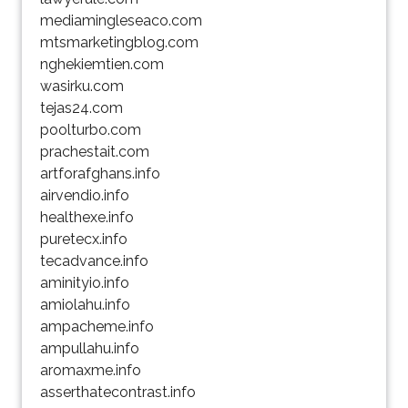
mediamingleseaco.com
mtsmarketingblog.com
nghekiemtien.com
wasirku.com
tejas24.com
poolturbo.com
prachestait.com
artforafghans.info
airvendio.info
healthexe.info
puretecx.info
tecadvance.info
aminityio.info
amiolahu.info
ampacheme.info
ampullahu.info
aromaxme.info
asserthatecontrast.info