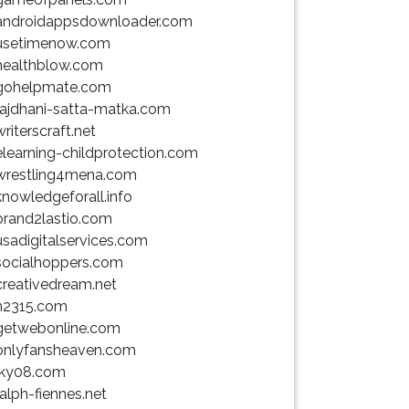
androidappsdownloader.com
usetimenow.com
healthblow.com
gohelpmate.com
rajdhani-satta-matka.com
writerscraft.net
elearning-childprotection.com
wrestling4mena.com
knowledgeforall.info
brand2lastio.com
usadigitalservices.com
socialhoppers.com
creativedream.net
n2315.com
getwebonline.com
onlyfansheaven.com
lky08.com
ralph-fiennes.net