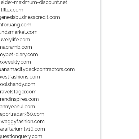
fielder-maximum-discount.net
fitfllex.com
genesisbusinesscredit.com
inforuang.com
kindsmarket.com
luvelylife.com
macramb.com
mypet-diary.com
oxweekly.com
panamacitydeckcontractors.com
westfashions.com
toolshandy.com
travelstager.com
trendinspires.com
rannyephul.com
reportradar360.com
swaggyfashion.com
taraftariumtv10.com
questionquery.com