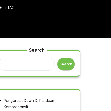
1 TAG
Search
Search
Pengertian Dewi4D: Panduan
Komprehensif