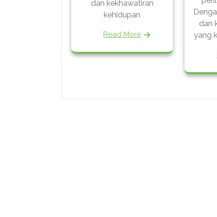
peri
dan kekhawatiran
Dengan
kehidupan
dan 
Read More
yang k