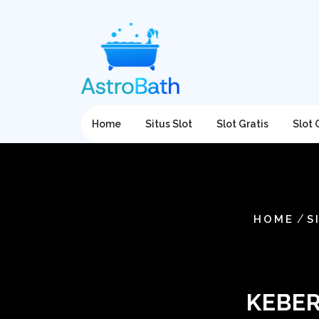
Skip
to
content
Home
Situs Slot
Slot Gratis
Slot
/
HOME
S
KEBE