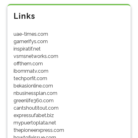
Links
uae-times.com
gamerifys.com
inspiratif.net
vsmsnetworks.com
offthem.com
ibommatv.com
techporfit.com
bekasionline.com
nbusinessplan.com
greenlife360.com
cantshoutitout.com
expressufabet.biz
mypuertoplata.net
thepioneerxpress.com
howtofixissue.com