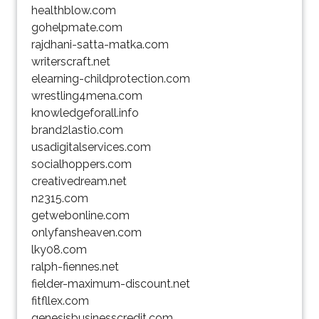
healthblow.com
gohelpmate.com
rajdhani-satta-matka.com
writerscraft.net
elearning-childprotection.com
wrestling4mena.com
knowledgeforall.info
brand2lastio.com
usadigitalservices.com
socialhoppers.com
creativedream.net
n2315.com
getwebonline.com
onlyfansheaven.com
lky08.com
ralph-fiennes.net
fielder-maximum-discount.net
fitfllex.com
genesisbusinesscredit.com