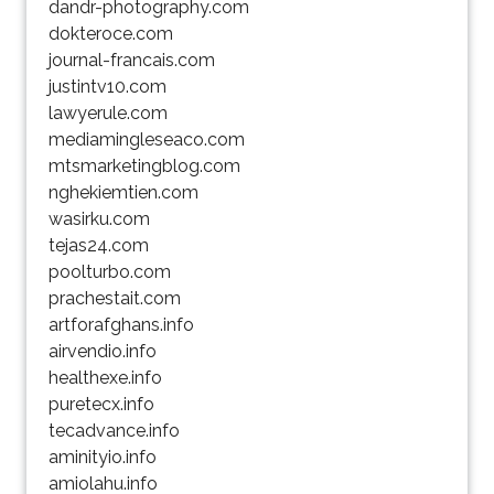
dandr-photography.com
dokteroce.com
journal-francais.com
justintv10.com
lawyerule.com
mediamingleseaco.com
mtsmarketingblog.com
nghekiemtien.com
wasirku.com
tejas24.com
poolturbo.com
prachestait.com
artforafghans.info
airvendio.info
healthexe.info
puretecx.info
tecadvance.info
aminityio.info
amiolahu.info