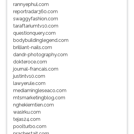
rannyephul.com
reportradar360.com
swaggyfashion.com
taraftariumtv10.com
questionquery.com
bodybuildinglegend.com
brilliant-nails.com
dandr-photography.com
dokteroce.com
journal-francais.com
justintv10.com
lawyerule.com
mediamingleseaco.com
mtsmarketingblog.com
nghekiemtien.com
wasirku.com
tejas24.com
poolturbo.com
prachestait.com