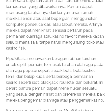
Salah satu daya tarik utama dari taruhan online adalah
kemudahan yang ditawarkannya. Pemain dapat
memasang taruhannya dari kenyamanan rumah
mereka sendiri atau saat bepergian, menggunakan
komputer, ponsel cerdas, atau tablet mereka. Artinya,
mereka dapat menikmati sensasi bertaruh pada
permainan olahraga atau kasino favorit mereka kapan
saja, di mana saja, tanpa harus mengunjungi toko atau
kasino fisik.
Mpo88asia menawarkan beragam pilihan taruhan
untuk dipilih pemain, termasuk taruhan olahraga pada
olahraga populer seperti sepak bola, bola basket,
tenis, dan balap kuda, serta berbagai permainan
kasino seperti slot, blackjack, roulette, dan bakarat. Ini
berarti bahwa pemain dapat menemukan sesuatu
yang sesuai dengan minat dan preferensi mereka, baik
mereka penggemar olahraga atau penggemar kasino.
Selain beragam pilihan taruhan, Mpo88asia juga