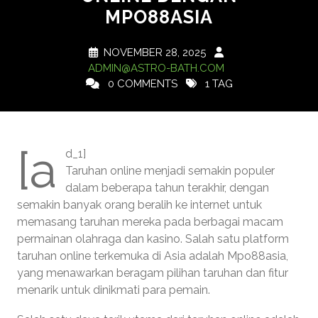
MPO88ASIA
NOVEMBER 28, 2025
ADMIN@ASTRO-BATH.COM
0 COMMENTS
1 TAG
[a
d_1]
Taruhan online menjadi semakin populer
dalam beberapa tahun terakhir, dengan
semakin banyak orang beralih ke internet untuk
memasang taruhan mereka pada berbagai macam
permainan olahraga dan kasino. Salah satu platform
taruhan online terkemuka di Asia adalah Mpo88asia,
yang menawarkan beragam pilihan taruhan dan fitur
menarik untuk dinikmati para pemain.