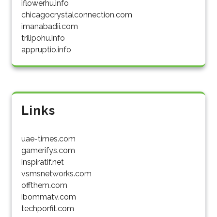
iflowerhu.info
chicagocrystalconnection.com
imanabadii.com
trilipohu.info
appruptio.info
Links
uae-times.com
gamerifys.com
inspiratif.net
vsmsnetworks.com
offthem.com
ibommatv.com
techporfit.com