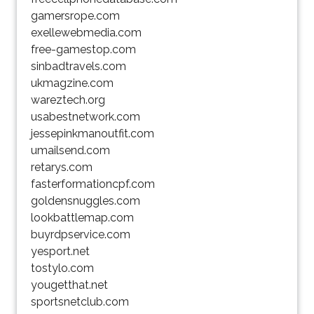
gamersrope.com
exellewebmedia.com
free-gamestop.com
sinbadtravels.com
ukmagzine.com
wareztech.org
usabestnetwork.com
jessepinkmanoutfit.com
umailsend.com
retarys.com
fasterformationcpf.com
goldensnuggles.com
lookbattlemap.com
buyrdpservice.com
yesport.net
tostylo.com
yougetthat.net
sportsnetclub.com