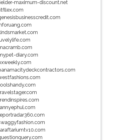
fielder-maximum-discount.net
fitfllex.com
genesisbusinesscredit.com
inforuang.com
kindsmarket.com
luvelylife.com
macramb.com
mypet-diary.com
oxweekly.com
panamacitydeckcontractors.com
westfashions.com
toolshandy.com
travelstager.com
trendinspires.com
rannyephul.com
reportradar360.com
swaggyfashion.com
taraftariumtv10.com
questionquery.com