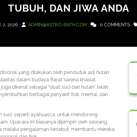
TUBUH, DAN JIWA ANDA
 2, 2026
ADMIN@ASTRO-BATH.COM
0 COMMENTS
isional yang dilakukan oleh penduduk asli hutan
aritas dalam budaya Barat karena khasiat
uga dikenal sebagai “obat suci dari hutan”, telah
embuhkan berbagai penyakit fisik, mental, dan
suci, seperti ayahuasca, untuk mendorong
m. Upacara ini biasanya dipimpin oleh seorang
a melalui pengalaman tersebut, membantu mereka
ional dan fisik.