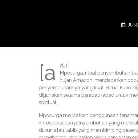
JUNE
[a
d_1]
Mposurga, ritual penyembuhan trad
hujan Amazon, mendapatkan popul
penyembuhannya yang kuat. Ritual kuno ini, j
digunakan selama berabad-abad untuk meny
spiritual.
Mposurga melibatkan penggunaan tanaman 
introspeksi dan penyembuhan yang mendala
dukun atau tabib yang membimbing pesert
menghadapi dan melepaskan hambatan emos