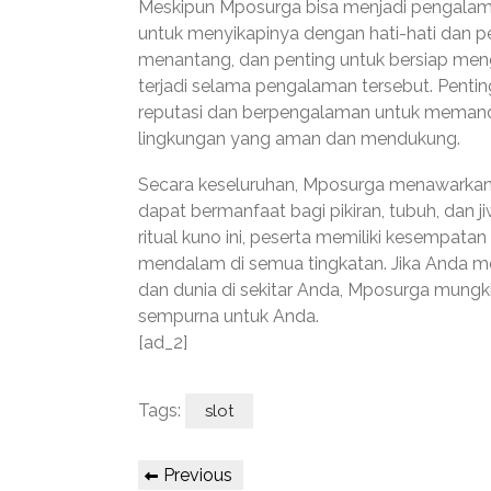
Meskipun Mposurga bisa menjadi pengalam
untuk menyikapinya dengan hati-hati dan pe
menantang, dan penting untuk bersiap men
terjadi selama pengalaman tersebut. Pentin
reputasi dan berpengalaman untuk meman
lingkungan yang aman dan mendukung.
Secara keseluruhan, Mposurga menawarka
dapat bermanfaat bagi pikiran, tubuh, dan
ritual kuno ini, peserta memiliki kesempa
mendalam di semua tingkatan. Jika Anda me
dan dunia di sekitar Anda, Mposurga mun
sempurna untuk Anda.
[ad_2]
Tags:
slot
Post
Previous
Previous