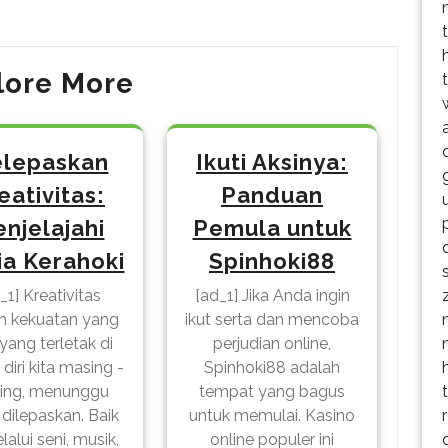
Post
lore More
lepaskan
Ikuti Aksinya:
eativitas:
Panduan
njelajahi
Pemula untuk
ia Kerahoki
Spinhoki88
_1] Kreativitas
[ad_1] Jika Anda ingin
h kekuatan yang
ikut serta dan mencoba
yang terletak di
perjudian online,
diri kita masing -
Spinhoki88 adalah
ing, menunggu
tempat yang bagus
 dilepaskan. Baik
untuk memulai. Kasino
lalui seni, musik,
online populer ini