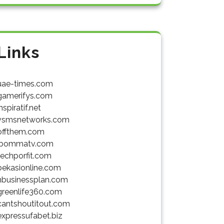
Links
uae-times.com
gamerifys.com
inspiratif.net
vsmsnetworks.com
offthem.com
ibommatv.com
techporfit.com
bekasionline.com
nbusinessplan.com
greenlife360.com
cantshoutitout.com
expressufabet.biz