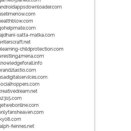
androidappsdownloader.com
usetimenow.com
healthblow.com
gohelpmate.com
rajdhani-satta-matka.com
writerscraft.net
elearning-childprotection.com
wrestling4mena.com
knowledgeforall.info
brand2lastio.com
usadigitalservices.com
socialhoppers.com
creativedream.net
n2315.com
getwebonline.com
onlyfansheaven.com
lky08.com
ralph-fiennes.net