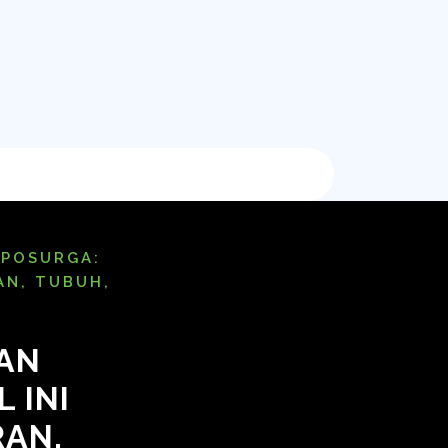
MPOSURGA:
AN, TUBUH,
AN
 INI
RAN,