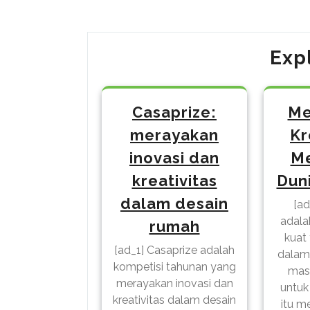
Post
navigation
Exp
Casaprize:
Me
merayakan
Kr
inovasi dan
Me
kreativitas
Dun
dalam desain
[ad
adala
rumah
kuat 
[ad_1] Casaprize adalah
dalam 
kompetisi tahunan yang
mas
merayakan inovasi dan
untuk
kreativitas dalam desain
itu me