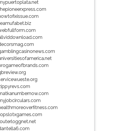
mypuertoplata.net
thepioneerxpress.com
howtofixissue.com
teamufabet.biz
webfullform.com
allviddownload.com
decorsmag.com
gamblingcasinonews.com
universitiesofamerica.net
progameofbrands.com
qbreview.org
servicewueste.org
zippyrevs.com
matkanumbernow.com
myjobcirculars.com
healthmoreoverfitness.com
topslotxgames.com
routerloggnet.net
dantella6.com