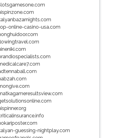
slotsgamesone.com
hispinzone.com
kalyanbazarnights.com
top-online-casino-usa.com
honghuidoor.com
flowingtravel.com
nineniki.com
brandiospecialists.com
medicalcare7.com
adtennaball.com
nabzah.com
mongive.com
matkagameresultsview.com
getsolutionsonline.com
hispinner.org
criticalinsurance.info
nokariposter.com
kalyan-guessing-nightplay.com
gameofpanels.com