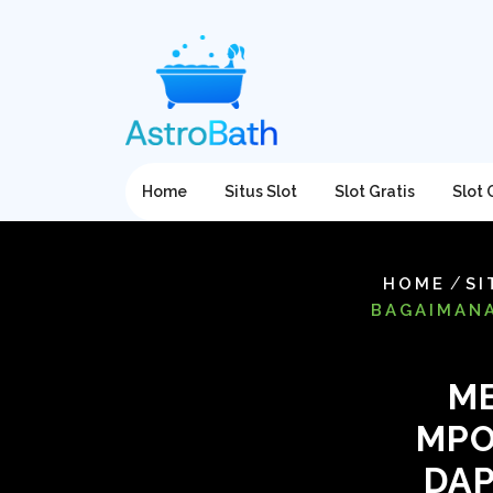
Skip
to
content
Home
Situs Slot
Slot Gratis
Slot
/
HOME
SI
BAGAIMANA
M
MPO
DAP