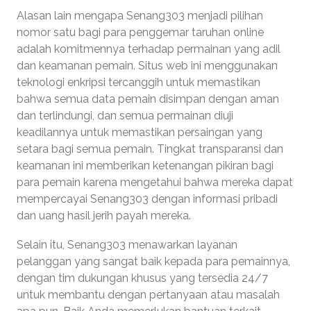
Alasan lain mengapa Senang303 menjadi pilihan
nomor satu bagi para penggemar taruhan online
adalah komitmennya terhadap permainan yang adil
dan keamanan pemain. Situs web ini menggunakan
teknologi enkripsi tercanggih untuk memastikan
bahwa semua data pemain disimpan dengan aman
dan terlindungi, dan semua permainan diuji
keadilannya untuk memastikan persaingan yang
setara bagi semua pemain. Tingkat transparansi dan
keamanan ini memberikan ketenangan pikiran bagi
para pemain karena mengetahui bahwa mereka dapat
mempercayai Senang303 dengan informasi pribadi
dan uang hasil jerih payah mereka.
Selain itu, Senang303 menawarkan layanan
pelanggan yang sangat baik kepada para pemainnya,
dengan tim dukungan khusus yang tersedia 24/7
untuk membantu dengan pertanyaan atau masalah