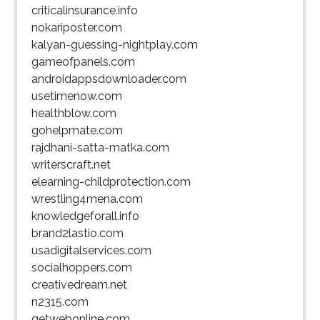
criticalinsurance.info
nokariposter.com
kalyan-guessing-nightplay.com
gameofpanels.com
androidappsdownloader.com
usetimenow.com
healthblow.com
gohelpmate.com
rajdhani-satta-matka.com
writerscraft.net
elearning-childprotection.com
wrestling4mena.com
knowledgeforall.info
brand2lastio.com
usadigitalservices.com
socialhoppers.com
creativedream.net
n2315.com
getwebonline.com