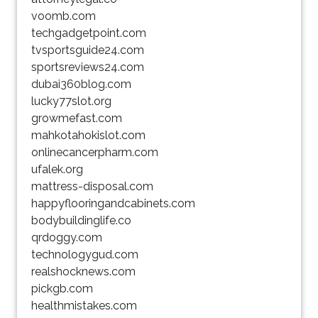
voomb.com
techgadgetpoint.com
tvsportsguide24.com
sportsreviews24.com
dubai360blog.com
lucky77slot.org
growmefast.com
mahkotahokislot.com
onlinecancerpharm.com
ufalek.org
mattress-disposal.com
happyflooringandcabinets.com
bodybuildinglife.co
qrdoggy.com
technologygud.com
realshocknews.com
pickgb.com
healthmistakes.com