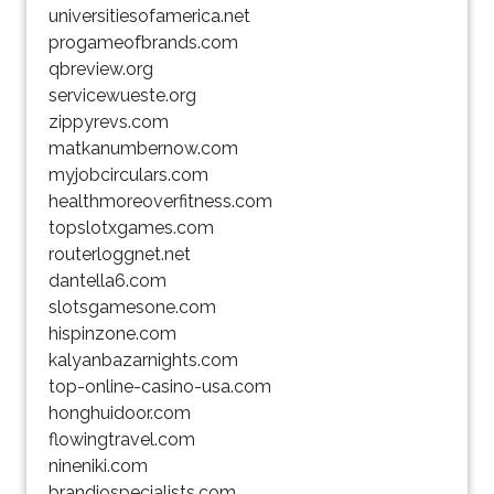
universitiesofamerica.net
progameofbrands.com
qbreview.org
servicewueste.org
zippyrevs.com
matkanumbernow.com
myjobcirculars.com
healthmoreoverfitness.com
topslotxgames.com
routerloggnet.net
dantella6.com
slotsgamesone.com
hispinzone.com
kalyanbazarnights.com
top-online-casino-usa.com
honghuidoor.com
flowingtravel.com
nineniki.com
brandiospecialists.com