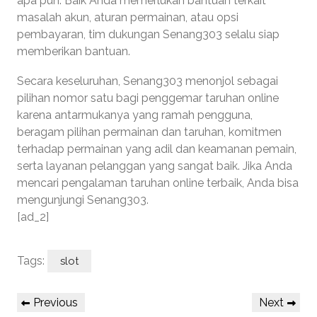
apa pun. Baik Anda memerlukan bantuan terkait
masalah akun, aturan permainan, atau opsi
pembayaran, tim dukungan Senang303 selalu siap
memberikan bantuan.
Secara keseluruhan, Senang303 menonjol sebagai
pilihan nomor satu bagi penggemar taruhan online
karena antarmukanya yang ramah pengguna,
beragam pilihan permainan dan taruhan, komitmen
terhadap permainan yang adil dan keamanan pemain,
serta layanan pelanggan yang sangat baik. Jika Anda
mencari pengalaman taruhan online terbaik, Anda bisa
mengunjungi Senang303.
[ad_2]
Tags:
slot
Post
Previous
Next
Previous
Next