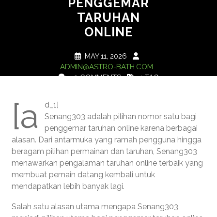
PENGGEMAR
TARUHAN
ONLINE
MAY 11, 2026
ADMIN@ASTRO-BATH.COM
0 COMMENTS
1 TAG
[a
d_1]
Senang303 adalah pilihan nomor satu bagi
penggemar taruhan online karena berbagai
alasan. Dari antarmuka yang ramah pengguna hingga
beragam pilihan permainan dan taruhan, Senang303
menawarkan pengalaman taruhan online terbaik yang
membuat pemain datang kembali untuk
mendapatkan lebih banyak lagi.
Salah satu alasan utama mengapa Senang303