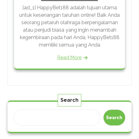
[ad_1] HappyBet188 adalah tujuan utama
untuk kesenangan taruhan online! Baik Anda
seorang petaruh olahraga berpengalaman
atau penjudi biasa yang ingin menambah
kegembiraan pada hari Anda, HappyBet188
memiliki semua yang Anda
Read More
Search
Search