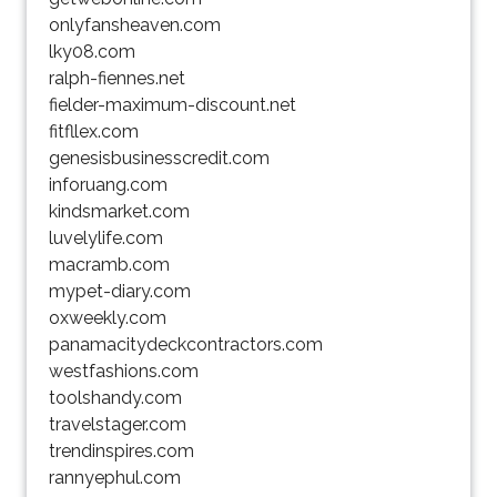
onlyfansheaven.com
lky08.com
ralph-fiennes.net
fielder-maximum-discount.net
fitfllex.com
genesisbusinesscredit.com
inforuang.com
kindsmarket.com
luvelylife.com
macramb.com
mypet-diary.com
oxweekly.com
panamacitydeckcontractors.com
westfashions.com
toolshandy.com
travelstager.com
trendinspires.com
rannyephul.com