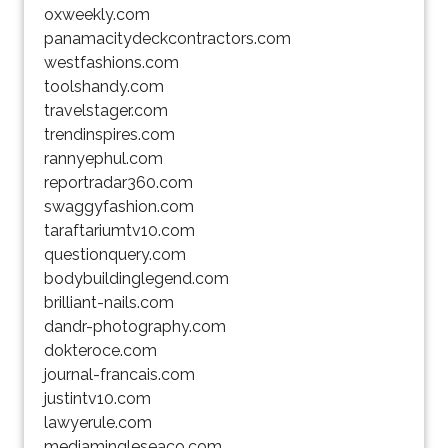
oxweekly.com
panamacitydeckcontractors.com
westfashions.com
toolshandy.com
travelstager.com
trendinspires.com
rannyephul.com
reportradar360.com
swaggyfashion.com
taraftariumtv10.com
questionquery.com
bodybuildinglegend.com
brilliant-nails.com
dandr-photography.com
dokteroce.com
journal-francais.com
justintv10.com
lawyerule.com
mediamingleseaco.com