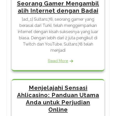
Seorang Gamer Mengambil
alih Internet dengan Badai
[ad_1] Sultan178, seorang gamer yang
berasal dari Turki, telah menggemparkan
internet dengan kisah suksesnya yang luar
biasa. Dengan lebih dari 2 juta pengikut di
Twitch dan YouTube, Sultan178 telah
menjadi
Read More
Menjelajahi Sensasi
Ahlicasino: Panduan Utama
Anda untuk Perjudian
Online