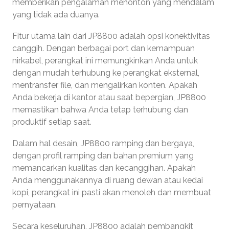
memberikan pengalaman menonton yang mendalam
yang tidak ada duanya.
Fitur utama lain dari JP8800 adalah opsi konektivitas
canggih. Dengan berbagai port dan kemampuan
nirkabel, perangkat ini memungkinkan Anda untuk
dengan mudah terhubung ke perangkat eksternal,
mentransfer file, dan mengalirkan konten. Apakah
Anda bekerja di kantor atau saat bepergian, JP8800
memastikan bahwa Anda tetap terhubung dan
produktif setiap saat.
Dalam hal desain, JP8800 ramping dan bergaya,
dengan profil ramping dan bahan premium yang
memancarkan kualitas dan kecanggihan. Apakah
Anda menggunakannya di ruang dewan atau kedai
kopi, perangkat ini pasti akan menoleh dan membuat
pernyataan.
Secara keseluruhan, JP8800 adalah pembangkit