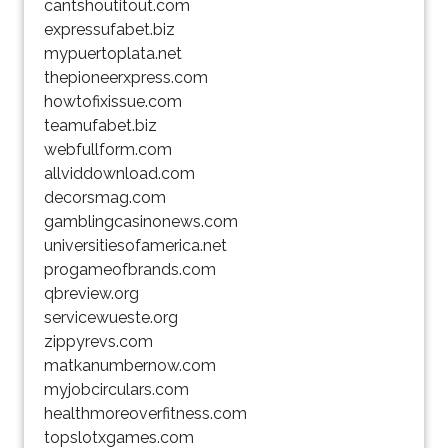
cantshoutitout.com
expressufabet.biz
mypuertoplata.net
thepioneerxpress.com
howtofixissue.com
teamufabet.biz
webfullform.com
allviddownload.com
decorsmag.com
gamblingcasinonews.com
universitiesofamerica.net
progameofbrands.com
qbreview.org
servicewueste.org
zippyrevs.com
matkanumbernow.com
myjobcirculars.com
healthmoreoverfitness.com
topslotxgames.com