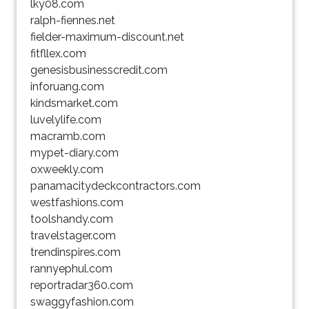
lky08.com
ralph-fiennes.net
fielder-maximum-discount.net
fitfllex.com
genesisbusinesscredit.com
inforuang.com
kindsmarket.com
luvelylife.com
macramb.com
mypet-diary.com
oxweekly.com
panamacitydeckcontractors.com
westfashions.com
toolshandy.com
travelstager.com
trendinspires.com
rannyephul.com
reportradar360.com
swaggyfashion.com