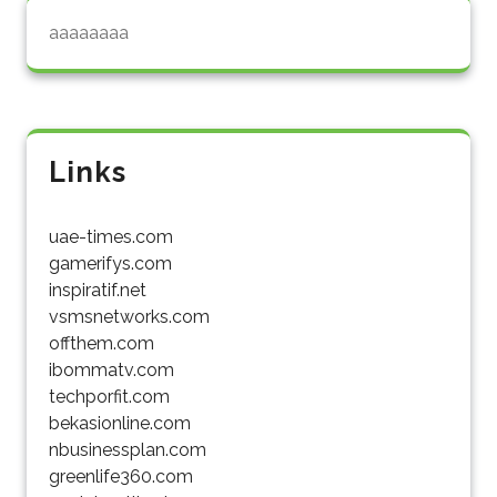
aaaaaaaa
Links
uae-times.com
gamerifys.com
inspiratif.net
vsmsnetworks.com
offthem.com
ibommatv.com
techporfit.com
bekasionline.com
nbusinessplan.com
greenlife360.com