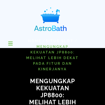
Skip
to
content
/
/
HOME
SITUS SLOT
MENGUNGKAP
KEKUATAN JP8800:
MELIHAT LEBIH DEKAT
PADA FITUR DAN
KINERJANYA
MENGUNGKAP
KEKUATAN
JP8800:
MELIHAT LEBIH