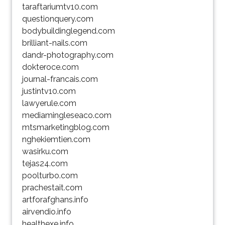
taraftariumtv10.com
questionquery.com
bodybuildinglegend.com
brilliant-nails.com
dandr-photography.com
dokteroce.com
journal-francais.com
justintv10.com
lawyerule.com
mediamingleseaco.com
mtsmarketingblog.com
nghekiemtien.com
wasirku.com
tejas24.com
poolturbo.com
prachestait.com
artforafghans.info
airvendio.info
healthexe.info