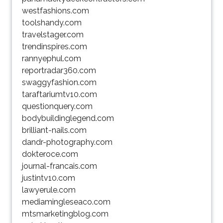
westfashions.com
toolshandy.com
travelstager.com
trendinspires.com
rannyephul.com
reportradar360.com
swaggyfashion.com
taraftariumtv10.com
questionquery.com
bodybuildinglegend.com
brilliant-nails.com
dandr-photography.com
dokteroce.com
journal-francais.com
justintv10.com
lawyerule.com
mediamingleseaco.com
mtsmarketingblog.com