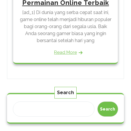
Permainan Online Terbaik
[ad_1] Di dunia yang serba cepat saat ini,
game online telah menjadi hiburan populer
bagi orang-orang dari segala usia. Baik
Anda seorang gamer biasa yang ingin
bersantai setelah hari yang
Read More
Search
Search