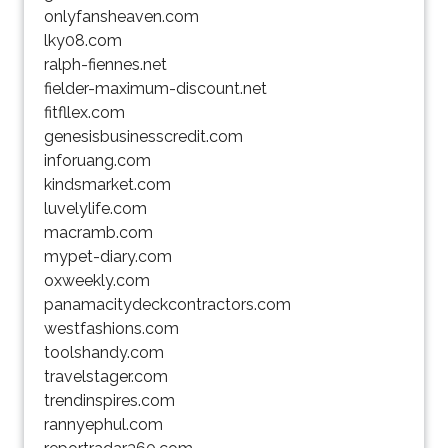
onlyfansheaven.com
lky08.com
ralph-fiennes.net
fielder-maximum-discount.net
fitfllex.com
genesisbusinesscredit.com
inforuang.com
kindsmarket.com
luvelylife.com
macramb.com
mypet-diary.com
oxweekly.com
panamacitydeckcontractors.com
westfashions.com
toolshandy.com
travelstager.com
trendinspires.com
rannyephul.com