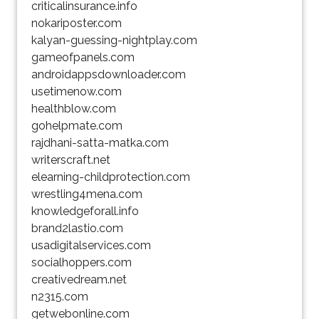
criticalinsurance.info
nokariposter.com
kalyan-guessing-nightplay.com
gameofpanels.com
androidappsdownloader.com
usetimenow.com
healthblow.com
gohelpmate.com
rajdhani-satta-matka.com
writerscraft.net
elearning-childprotection.com
wrestling4mena.com
knowledgeforall.info
brand2lastio.com
usadigitalservices.com
socialhoppers.com
creativedream.net
n2315.com
getwebonline.com