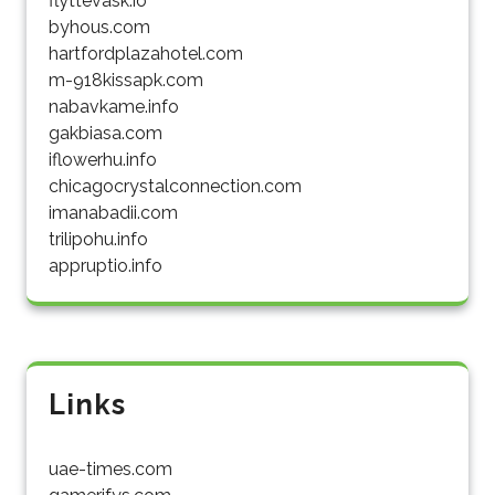
flyttevask.io
byhous.com
hartfordplazahotel.com
m-918kissapk.com
nabavkame.info
gakbiasa.com
iflowerhu.info
chicagocrystalconnection.com
imanabadii.com
trilipohu.info
appruptio.info
Links
uae-times.com