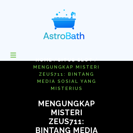
Skip
to
content
/
/
HOME
SITUS SLOT
MENGUNGKAP MISTERI
ZEUS711: BINTANG
MEDIA SOSIAL YANG
MISTERIUS
MENGUNGKAP
MISTERI
ZEUS711:
BINTANG MEDIA