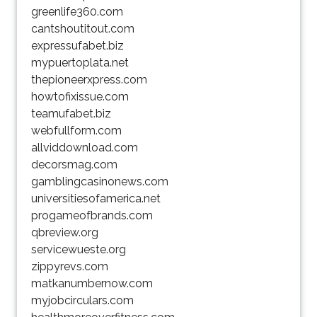
greenlife360.com
cantshoutitout.com
expressufabet.biz
mypuertoplata.net
thepioneerxpress.com
howtofixissue.com
teamufabet.biz
webfullform.com
allviddownload.com
decorsmag.com
gamblingcasinonews.com
universitiesofamerica.net
progameofbrands.com
qbreview.org
servicewueste.org
zippyrevs.com
matkanumbernow.com
myjobcirculars.com