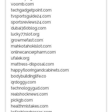
voomb.com
techgadgetpoint.com
tvsportsguide24.com
sportsreviews24.com
dubai360blog.com
lucky77slot.org
growmefast.com
mahkotahokislot.com
onlinecancerpharm.com
ufalek.org
mattress-disposal.com
happyflooringandcabinets.com
bodybuildinglife.co
qrdoggy.com
technologygud.com
realshocknews.com
pickgb.com
healthmistakes.com