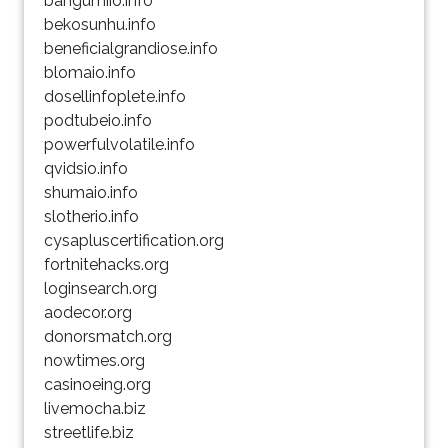
bangumiio.info
bekosunhu.info
beneficialgrandiose.info
blomaio.info
dosellinfoplete.info
podtubeio.info
powerfulvolatile.info
qvidsio.info
shumaio.info
slotherio.info
cysapluscertification.org
fortnitehacks.org
loginsearch.org
aodecor.org
donorsmatch.org
nowtimes.org
casinoeing.org
livemocha.biz
streetlife.biz