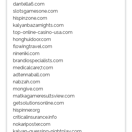
dantella6.com
slotsgamesone.com
hispinzone.com
kalyanbazarnights.com
top-online-casino-usa.com
honghuidoor.com
flowingtravel.com
nineniki.com
brandiospecialists.com
medicalcare7.com
adtennaball.com
nabzah.com
mongive.com
matkagameresultsview.com
getsolutionsonline.com
hispinner.org
criticalinsurance.info
nokariposter.com
kalyan-guessing-nightplay.com