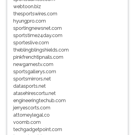
webtoon.biz
thesportswires.com
hyungpro.com
sportingnewsnet.com
sportstime24day.com
sporteslive.com
theblingblingshields.com
pinkfrenchtipnails.com
newgamestv.com
sportsgallerys.com
sportsmirrors.net
datasports.net
atasehirescortu.net
engineeringtechub.com
jerryescorts.com
attorneylegal.co
voomb.com
techgadgetpoint.com