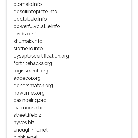
blomaio.info
dosellinfoplete.info
podtubeio.info
powerfulvolatile.info
qvidsio.info
shumaio.info
slotherio.info
cysapluscertification.org
fortnitehacks.org
loginsearch.org
aodecor.org
donorsmatch.org
nowtimes.org
casinoeing.org
livemocha.biz
streetlife.biz
hyves.biz
enoughinfo.net
pinhive.net