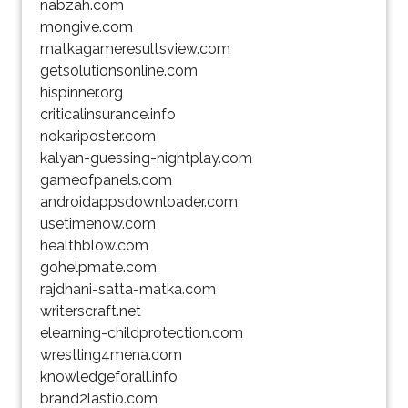
nabzah.com
mongive.com
matkagameresultsview.com
getsolutionsonline.com
hispinner.org
criticalinsurance.info
nokariposter.com
kalyan-guessing-nightplay.com
gameofpanels.com
androidappsdownloader.com
usetimenow.com
healthblow.com
gohelpmate.com
rajdhani-satta-matka.com
writerscraft.net
elearning-childprotection.com
wrestling4mena.com
knowledgeforall.info
brand2lastio.com