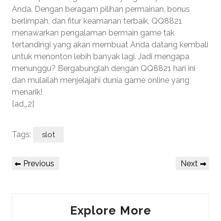
Anda. Dengan beragam pilihan permainan, bonus
berlimpah, dan fitur keamanan terbaik, QQ8821
menawarkan pengalaman bermain game tak
tertandingi yang akan membuat Anda datang kembali
untuk menonton lebih banyak lagi. Jadi mengapa
menunggu? Bergabunglah dengan QQ8821 hari ini
dan mulailah menjelajahi dunia game online yang
menarik!
[ad_2]
Tags:
slot
Post
Previous
Next
Previous
Next
navigation
Post
Post
Explore More