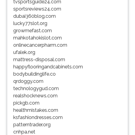
tvsportsguide24.com
sportsreviews24.com
dubai360blog.com
lucky77slot.org
growmefast.com
mahkotahokislot.com
onlinecancerpharm.com
ufalek.org
mattress-disposal.com
happyflooringandcabinets.com
bodybuildinglife.co
qrdoggy.com
technologygud.com
realshocknews.com
pickgb.com
healthmistakes.com
ksfashiondresses.com
patterntrader.org
cnhpa.net