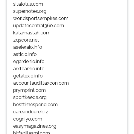
sitalotus.com
supernotes.org
worldsportsempires.com
updatecentral360.com
katamastah.com
zqscore.net
aseleraio.info
asticio.info
egardenio.info
arxteamio.info
getalexio.info
accountaudittaxcon.com
prymprint.com
sportkeeda.org
besttimespend.com
careandcure.biz
cogniyo.com
easymagazines.org
hirfanjilasmi.com