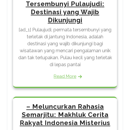
Tersembunyi Pulaujudi:
Destinasi yang Wajib
Dikunjungi
[ad_1] Pulaujudi, permata tersembunyi yang
terletak di jantung Indonesia, adalah
destinasi yang wajib dikunjungi bagi
wisatawan yang mencari pengalaman unik
dan tak terlupakan. Pulau kecil yang terletak
di lepas pantai
Read More
– Meluncurkan Rahasia
Semarjitu: Makhluk Cerita
Rakyat Indonesia Misterius