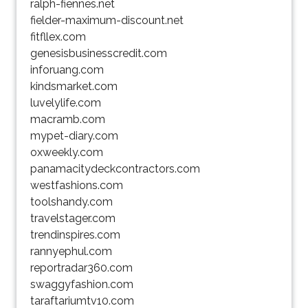
ralph-fiennes.net
fielder-maximum-discount.net
fitfllex.com
genesisbusinesscredit.com
inforuang.com
kindsmarket.com
luvelylife.com
macramb.com
mypet-diary.com
oxweekly.com
panamacitydeckcontractors.com
westfashions.com
toolshandy.com
travelstager.com
trendinspires.com
rannyephul.com
reportradar360.com
swaggyfashion.com
taraftariumtv10.com