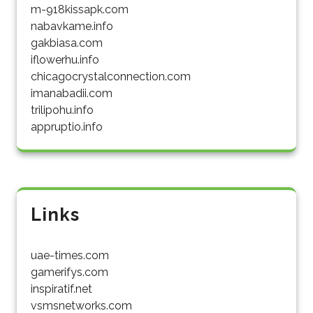
m-918kissapk.com
nabavkame.info
gakbiasa.com
iflowerhu.info
chicagocrystalconnection.com
imanabadii.com
trilipohu.info
appruptio.info
Links
uae-times.com
gamerifys.com
inspiratif.net
vsmsnetworks.com