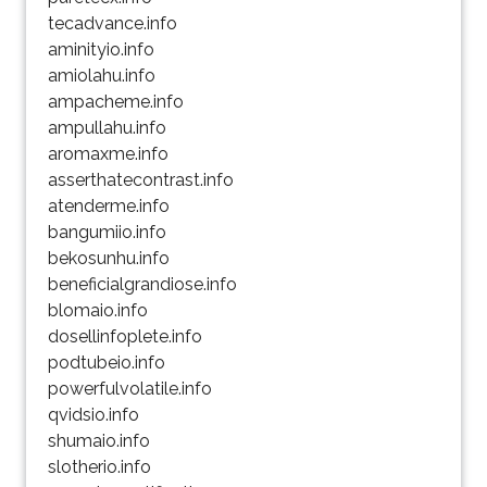
tecadvance.info
aminityio.info
amiolahu.info
ampacheme.info
ampullahu.info
aromaxme.info
asserthatecontrast.info
atenderme.info
bangumiio.info
bekosunhu.info
beneficialgrandiose.info
blomaio.info
dosellinfoplete.info
podtubeio.info
powerfulvolatile.info
qvidsio.info
shumaio.info
slotherio.info