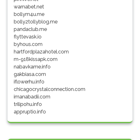
warnabet.net
bollym4u.me
bolly2tollyblog.me
pandaclub.me
flyttevask.io
byhous.com
hartfordplazahotel.com
m-918kissapk.com
nabavkame.info
gakbiasa.com
iflowerhu.info
chicagocrystalconnection.com
imanabadii.com
trilipohu.info
appruptio.info