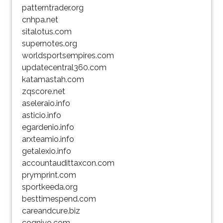
patterntrader.org
cnhpa.net
sitalotus.com
supernotes.org
worldsportsempires.com
updatecentral360.com
katamastah.com
zqscore.net
aseleraio.info
asticio.info
egardenio.info
arxteamio.info
getalexio.info
accountaudittaxcon.com
prymprint.com
sportkeeda.org
besttimespend.com
careandcure.biz
cogniyo.com