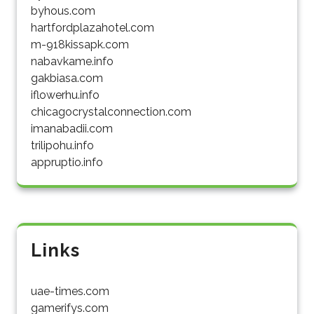
byhous.com
hartfordplazahotel.com
m-918kissapk.com
nabavkame.info
gakbiasa.com
iflowerhu.info
chicagocrystalconnection.com
imanabadii.com
trilipohu.info
appruptio.info
Links
uae-times.com
gamerifys.com