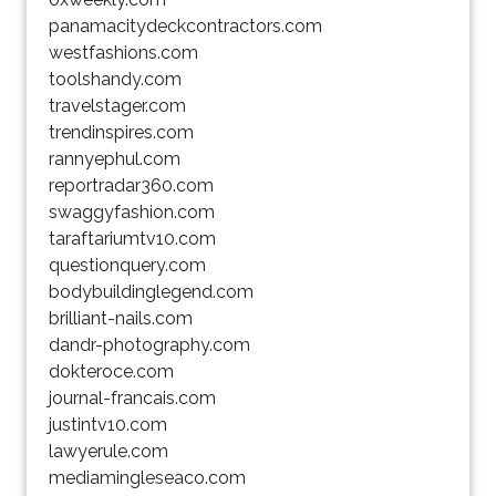
panamacitydeckcontractors.com
westfashions.com
toolshandy.com
travelstager.com
trendinspires.com
rannyephul.com
reportradar360.com
swaggyfashion.com
taraftariumtv10.com
questionquery.com
bodybuildinglegend.com
brilliant-nails.com
dandr-photography.com
dokteroce.com
journal-francais.com
justintv10.com
lawyerule.com
mediamingleseaco.com