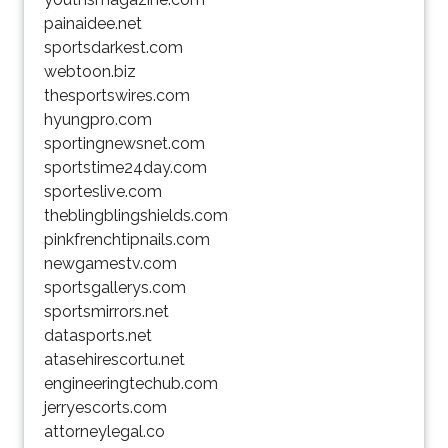
painaidee.net
sportsdarkest.com
webtoon.biz
thesportswires.com
hyungpro.com
sportingnewsnet.com
sportstime24day.com
sporteslive.com
theblingblingshields.com
pinkfrenchtipnails.com
newgamestv.com
sportsgallerys.com
sportsmirrors.net
datasports.net
atasehirescortu.net
engineeringtechub.com
jerryescorts.com
attorneylegal.co