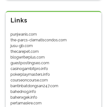
Links
punjwanis.com
the-parcs-clematiscondos.com
jusu-gb.com
thecarepet.com
blogwriterplus.com
guestpostingseo.com
casinogambitpro.info
pokerplaymasters.info
courseoncourse.com
bantinbatdongsan247.com
bahednog.info
bahenxgek.info
pertamaskre.com