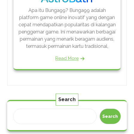
Apa itu Bunga99? Bunga99 adalah
platform game online inovatif yang dengan
cepat mendapatkan popularitas di kalangan
penggemar game. Ini menawarkan berbagai
permainan yang menarik beragam audiens,
termasuk permainan kartu tradisional,
Read More
Search
Search