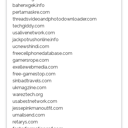
bahenxgek.info
pertamaskre.com
threadsvideoandphotodownloader.com
techgiddy.com
usalivenetwork.com
jackpotrushonline.info
ucnewshindi.com
freecellphonedatabase.com
gamersrope.com
exellewebmedia.com
free-gamestop.com
sinbadtravels.com
ukmagzine.com
wareztech.org
usabestnetwork.com
jessepinkmanoutfit.com
umailsend.com
retarys.com