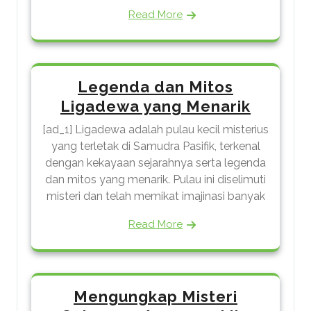
Read More
Legenda dan Mitos
Ligadewa yang Menarik
[ad_1] Ligadewa adalah pulau kecil misterius
yang terletak di Samudra Pasifik, terkenal
dengan kekayaan sejarahnya serta legenda
dan mitos yang menarik. Pulau ini diselimuti
misteri dan telah memikat imajinasi banyak
Read More
Mengungkap Misteri