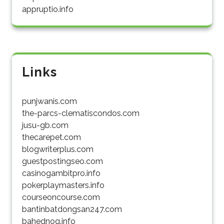
appruptio.info
Links
punjwanis.com
the-parcs-clematiscondos.com
jusu-gb.com
thecarepet.com
blogwriterplus.com
guestpostingseo.com
casinogambitpro.info
pokerplaymasters.info
courseoncourse.com
bantinbatdongsan247.com
bahednog.info