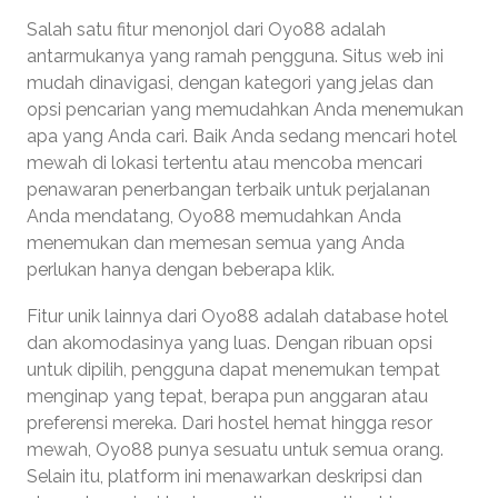
Salah satu fitur menonjol dari Oyo88 adalah
antarmukanya yang ramah pengguna. Situs web ini
mudah dinavigasi, dengan kategori yang jelas dan
opsi pencarian yang memudahkan Anda menemukan
apa yang Anda cari. Baik Anda sedang mencari hotel
mewah di lokasi tertentu atau mencoba mencari
penawaran penerbangan terbaik untuk perjalanan
Anda mendatang, Oyo88 memudahkan Anda
menemukan dan memesan semua yang Anda
perlukan hanya dengan beberapa klik.
Fitur unik lainnya dari Oyo88 adalah database hotel
dan akomodasinya yang luas. Dengan ribuan opsi
untuk dipilih, pengguna dapat menemukan tempat
menginap yang tepat, berapa pun anggaran atau
preferensi mereka. Dari hostel hemat hingga resor
mewah, Oyo88 punya sesuatu untuk semua orang.
Selain itu, platform ini menawarkan deskripsi dan