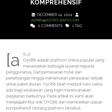
KOMPREHENSIF
DECEMBER 14, 2024
ADMIN@ASTRO-BATH.COM
0 COMMENTS
1 TAG
[a
d_1]
Oyo88 adalah platform online populer yang
menawarkan berbagai layanan kepada
penggunanya. Dari pemesanan hotel dan
penerbangan hingga menemukan penawaran terbaik
untuk paket liburan, Oyo88 telah menjadi toko serba
ada bagi wisatawan yang ingin merencanakan
perjalanan berikutnya. Pada artikel ini, kami akan
menjelajahi fitur unik OYO88 dan memberikan ulasan
komprehensif tentang platform tersebut.