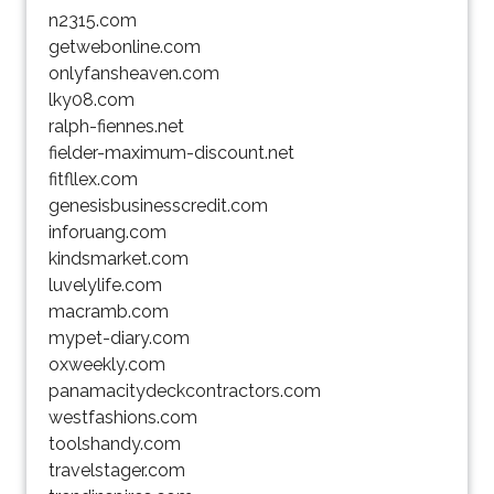
n2315.com
getwebonline.com
onlyfansheaven.com
lky08.com
ralph-fiennes.net
fielder-maximum-discount.net
fitfllex.com
genesisbusinesscredit.com
inforuang.com
kindsmarket.com
luvelylife.com
macramb.com
mypet-diary.com
oxweekly.com
panamacitydeckcontractors.com
westfashions.com
toolshandy.com
travelstager.com