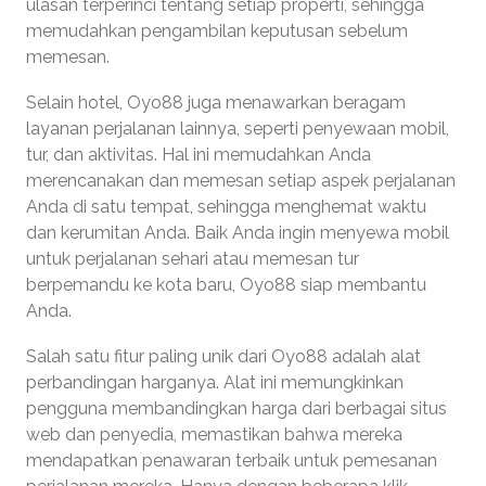
ulasan terperinci tentang setiap properti, sehingga
memudahkan pengambilan keputusan sebelum
memesan.
Selain hotel, Oyo88 juga menawarkan beragam
layanan perjalanan lainnya, seperti penyewaan mobil,
tur, dan aktivitas. Hal ini memudahkan Anda
merencanakan dan memesan setiap aspek perjalanan
Anda di satu tempat, sehingga menghemat waktu
dan kerumitan Anda. Baik Anda ingin menyewa mobil
untuk perjalanan sehari atau memesan tur
berpemandu ke kota baru, Oyo88 siap membantu
Anda.
Salah satu fitur paling unik dari Oyo88 adalah alat
perbandingan harganya. Alat ini memungkinkan
pengguna membandingkan harga dari berbagai situs
web dan penyedia, memastikan bahwa mereka
mendapatkan penawaran terbaik untuk pemesanan