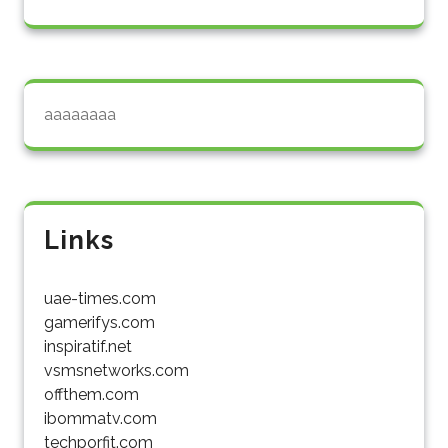
aaaaaaaa
Links
uae-times.com
gamerifys.com
inspiratif.net
vsmsnetworks.com
offthem.com
ibommatv.com
techporfit.com