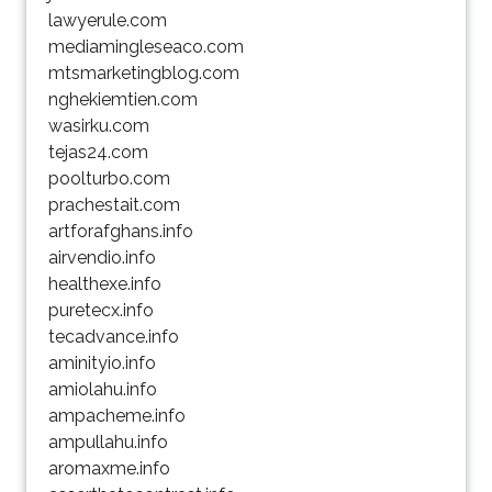
lawyerule.com
mediamingleseaco.com
mtsmarketingblog.com
nghekiemtien.com
wasirku.com
tejas24.com
poolturbo.com
prachestait.com
artforafghans.info
airvendio.info
healthexe.info
puretecx.info
tecadvance.info
aminityio.info
amiolahu.info
ampacheme.info
ampullahu.info
aromaxme.info