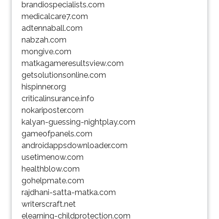
brandiospecialists.com
medicalcare7.com
adtennaball.com
nabzah.com
mongive.com
matkagameresultsview.com
getsolutionsonline.com
hispinner.org
criticalinsurance.info
nokariposter.com
kalyan-guessing-nightplay.com
gameofpanels.com
androidappsdownloader.com
usetimenow.com
healthblow.com
gohelpmate.com
rajdhani-satta-matka.com
writerscraft.net
elearning-childprotection.com