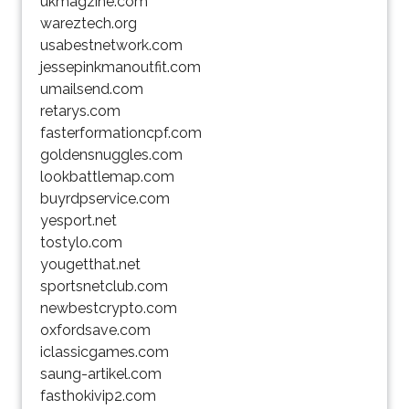
ukmagzine.com
wareztech.org
usabestnetwork.com
jessepinkmanoutfit.com
umailsend.com
retarys.com
fasterformationcpf.com
goldensnuggles.com
lookbattlemap.com
buyrdpservice.com
yesport.net
tostylo.com
yougetthat.net
sportsnetclub.com
newbestcrypto.com
oxfordsave.com
iclassicgames.com
saung-artikel.com
fasthokivip2.com