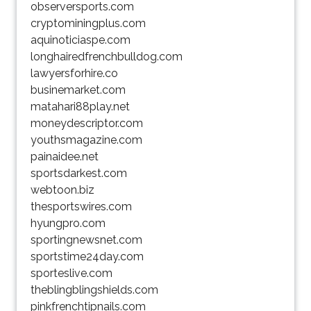
observersports.com
cryptominingplus.com
aquinoticiaspe.com
longhairedfrenchbulldog.com
lawyersforhire.co
businemarket.com
matahari88play.net
moneydescriptor.com
youthsmagazine.com
painaidee.net
sportsdarkest.com
webtoon.biz
thesportswires.com
hyungpro.com
sportingnewsnet.com
sportstime24day.com
sporteslive.com
theblingblingshields.com
pinkfrenchtipnails.com