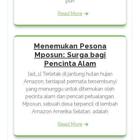
pun
Read More
Menemukan Pesona
Mposun: Surga bagi
Pencinta Alam
[ad_1] Terletak di jantung hutan hujan
Amazon, terdapat permata tersembunyi
yang menunggu untuk ditemukan oleh
pecinta alam dan pencari petualangan.
Mposun, sebuah desa terpencil di lembah
Amazon Amerika Selatan, adalah
Read More