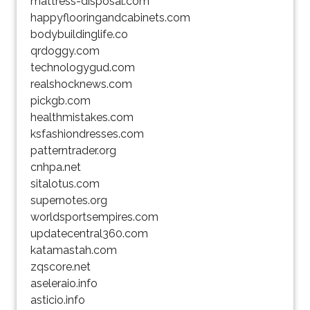
mattress-disposal.com
happyflooringandcabinets.com
bodybuildinglife.co
qrdoggy.com
technologygud.com
realshocknews.com
pickgb.com
healthmistakes.com
ksfashiondresses.com
patterntrader.org
cnhpa.net
sitalotus.com
supernotes.org
worldsportsempires.com
updatecentral360.com
katamastah.com
zqscore.net
aseleraio.info
asticio.info