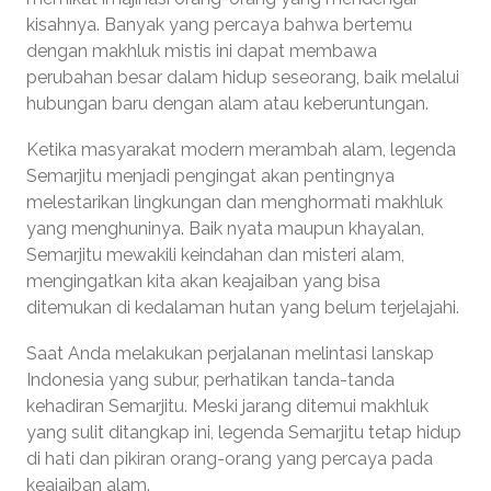
kisahnya. Banyak yang percaya bahwa bertemu
dengan makhluk mistis ini dapat membawa
perubahan besar dalam hidup seseorang, baik melalui
hubungan baru dengan alam atau keberuntungan.
Ketika masyarakat modern merambah alam, legenda
Semarjitu menjadi pengingat akan pentingnya
melestarikan lingkungan dan menghormati makhluk
yang menghuninya. Baik nyata maupun khayalan,
Semarjitu mewakili keindahan dan misteri alam,
mengingatkan kita akan keajaiban yang bisa
ditemukan di kedalaman hutan yang belum terjelajahi.
Saat Anda melakukan perjalanan melintasi lanskap
Indonesia yang subur, perhatikan tanda-tanda
kehadiran Semarjitu. Meski jarang ditemui makhluk
yang sulit ditangkap ini, legenda Semarjitu tetap hidup
di hati dan pikiran orang-orang yang percaya pada
keajaiban alam.