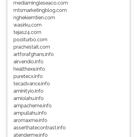
mediamingleseaco.com
mtsmarketingblog.com
nghekiemtien.com
wasirku.com
tejas24.com
poolturbo.com
prachestait.com
artforafghans.info
airvendio.info
healthexe.info
puretecx.info
tecadvance.info
aminityio.info
amiolahu.info
ampacheme.info
ampullahu.info
aromaxme.info
asserthatecontrast.info
atenderme.info