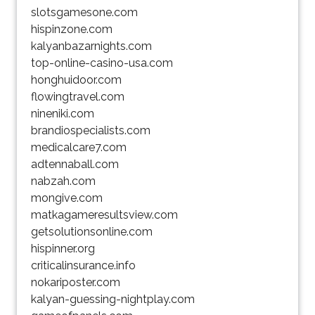
slotsgamesone.com
hispinzone.com
kalyanbazarnights.com
top-online-casino-usa.com
honghuidoor.com
flowingtravel.com
nineniki.com
brandiospecialists.com
medicalcare7.com
adtennaball.com
nabzah.com
mongive.com
matkagameresultsview.com
getsolutionsonline.com
hispinner.org
criticalinsurance.info
nokariposter.com
kalyan-guessing-nightplay.com