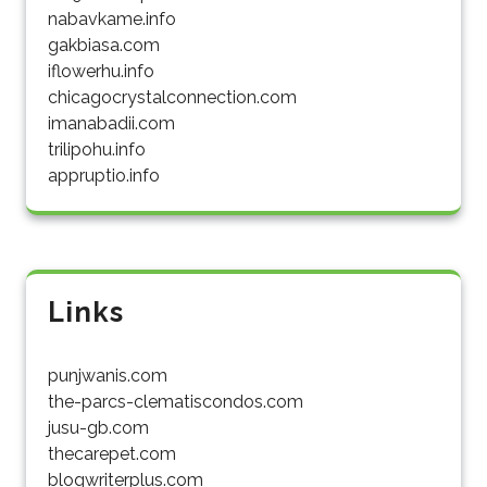
nabavkame.info
gakbiasa.com
iflowerhu.info
chicagocrystalconnection.com
imanabadii.com
trilipohu.info
appruptio.info
Links
punjwanis.com
the-parcs-clematiscondos.com
jusu-gb.com
thecarepet.com
blogwriterplus.com