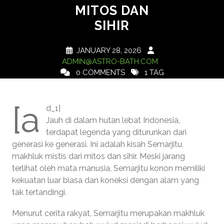
MITOS DAN
SIHIR
JANUARY 28, 2026
ADMIN@ASTRO-BATH.COM
0 COMMENTS
1 TAG
[a
d_1]
Jauh di dalam hutan lebat Indonesia,
terdapat legenda yang diturunkan dari
generasi ke generasi. Ini adalah kisah Semarjitu,
makhluk mistis dari mitos dan sihir. Meski jarang
terlihat oleh mata manusia, Semarjitu konon memiliki
kekuatan luar biasa dan koneksi dengan alam yang
tak tertandingi.
Menurut cerita rakyat, Semarjitu merupakan makhluk