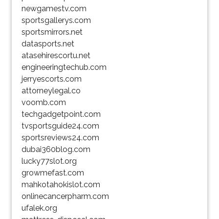
newgamestv.com
sportsgallerys.com
sportsmirrors.net
datasports.net
atasehirescortu.net
engineeringtechub.com
jerryescorts.com
attorneylegal.co
voomb.com
techgadgetpoint.com
tvsportsguide24.com
sportsreviews24.com
dubai360blog.com
lucky77slot.org
growmefast.com
mahkotahokislot.com
onlinecancerpharm.com
ufalek.org