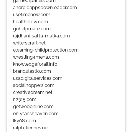
gameofpanels.com
androidappsdownloader.com
usetimenow.com
healthblow.com
gohelpmate.com
rajdhani-satta-matka.com
writerscraft.net
elearning-childprotection.com
wrestling4mena.com
knowledgeforall.info
brand2lastio.com
usadigitalservices.com
socialhoppers.com
creativedream.net
n2315.com
getwebonline.com
onlyfansheaven.com
lky08.com
ralph-fiennes.net