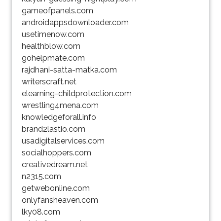
gameofpanels.com
androidappsdownloader.com
usetimenow.com
healthblow.com
gohelpmate.com
rajdhani-satta-matka.com
writerscraft.net
elearning-childprotection.com
wrestling4mena.com
knowledgeforall.info
brand2lastio.com
usadigitalservices.com
socialhoppers.com
creativedream.net
n2315.com
getwebonline.com
onlyfansheaven.com
lky08.com