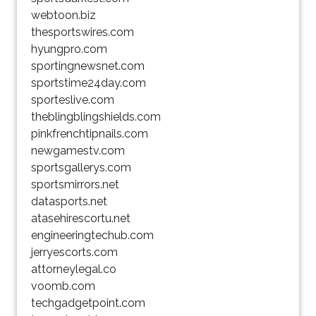
webtoon.biz
thesportswires.com
hyungpro.com
sportingnewsnet.com
sportstime24day.com
sporteslive.com
theblingblingshields.com
pinkfrenchtipnails.com
newgamestv.com
sportsgallerys.com
sportsmirrors.net
datasports.net
atasehirescortu.net
engineeringtechub.com
jerryescorts.com
attorneylegal.co
voomb.com
techgadgetpoint.com