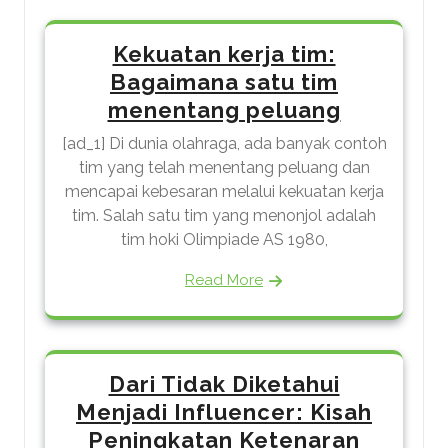
Kekuatan kerja tim:
Bagaimana satu tim
menentang peluang
[ad_1] Di dunia olahraga, ada banyak contoh
tim yang telah menentang peluang dan
mencapai kebesaran melalui kekuatan kerja
tim. Salah satu tim yang menonjol adalah
tim hoki Olimpiade AS 1980,
Read More
Dari Tidak Diketahui
Menjadi Influencer: Kisah
Peningkatan Ketenaran