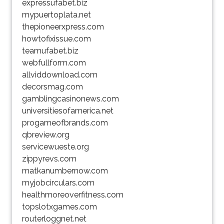
expressufabet.biz
mypuertoplata.net
thepioneerxpress.com
howtofixissue.com
teamufabet.biz
webfullform.com
allviddownload.com
decorsmag.com
gamblingcasinonews.com
universitiesofamerica.net
progameofbrands.com
qbreview.org
servicewueste.org
zippyrevs.com
matkanumbernow.com
myjobcirculars.com
healthmoreoverfitness.com
topslotxgames.com
routerloggnet.net