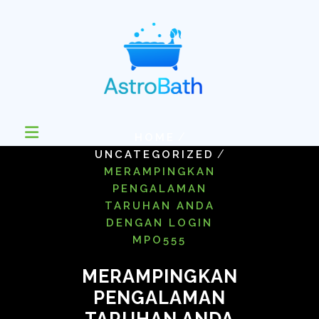
Skip
to
content
/
HOME
/
UNCATEGORIZED
MERAMPINGKAN
PENGALAMAN
TARUHAN ANDA
DENGAN LOGIN
MPO555
MERAMPINGKAN
PENGALAMAN
TARUHAN ANDA