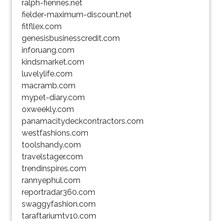
ralph-fiennes.net
fielder-maximum-discount.net
fitfllex.com
genesisbusinesscredit.com
inforuang.com
kindsmarket.com
luvelylife.com
macramb.com
mypet-diary.com
oxweekly.com
panamacitydeckcontractors.com
westfashions.com
toolshandy.com
travelstager.com
trendinspires.com
rannyephul.com
reportradar360.com
swaggyfashion.com
taraftariumtv10.com