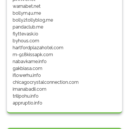
warnabet.net
bollym4u.me
bolly2tollyblog.me
pandaclub.me
flyttevask.io
byhous.com
hartfordplazahotel.com
m-918kissapk.com
nabavkame.info
gakbiasa.com
iflowerhu.info
chicagocrystalconnection.com
imanabadii.com
trilipohu.info
appruptio.info