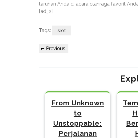
taruhan Anda di acara olahraga favorit Anda
[ad_2]
Tags:
slot
Post
Previous
Previous
Post
navigation
Exp
From Unknown
Tem
to
H
Unstoppable:
Ber
Perjalanan