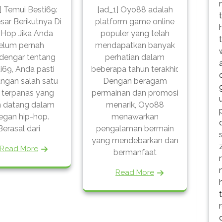
] Temui Besti69:
[ad_1] Oyo88 adalah
sar Berikutnya Di
platform game online
-Hop Jika Anda
populer yang telah
elum pernah
mendapatkan banyak
engar tentang
perhatian dalam
i69, Anda pasti
beberapa tahun terakhir.
angan salah satu
Dengan beragam
s terpanas yang
permainan dan promosi
n datang dalam
menarik, Oyo88
egan hip-hop.
menawarkan
Berasal dari
pengalaman bermain
yang mendebarkan dan
Read More
bermanfaat
Read More