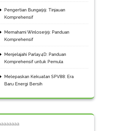
Pengertian Bunga99: Tinjauan
Komprehensif
Memahami Winlose99: Panduan
Komprehensif
Menjelajahi Parlay4D: Panduan
Komprehensif untuk Pemula
Melepaskan Kekuatan SPV88: Era
Baru Energi Bersih
aaaaaaaa