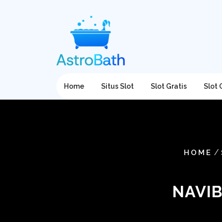
Skip
to
content
Home
Situs Slot
Slot Gratis
Slot
/
HOME
NAVI