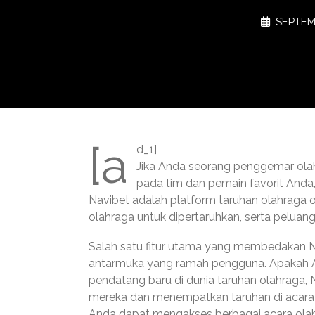
SEPTEM
[a
d_1]
Jika Anda seorang penggemar ola
pada tim dan pemain favorit Anda
Navibet adalah platform taruhan olahraga
olahraga untuk dipertaruhkan, serta peluan
Salah satu fitur utama yang membedakan Na
antarmuka yang ramah pengguna. Apakah 
pendatang baru di dunia taruhan olahraga,
mereka dan menempatkan taruhan di acara o
Anda dapat mengakses berbagai acara olahr