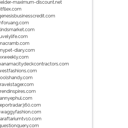
fielder-maximum-discount.net
fitfllex.com
genesisbusinesscredit.com
inforuang.com
kindsmarket.com
luvelylife.com
macramb.com
mypet-diary.com
oxweekly.com
panamacitydeckcontractors.com
westfashions.com
toolshandy.com
travelstager.com
trendinspires.com
rannyephul.com
reportradar360.com
swaggyfashion.com
taraftariumtv10.com
questionquery.com