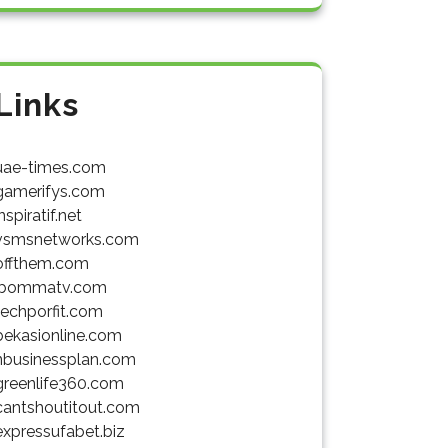
Links
uae-times.com
gamerifys.com
inspiratif.net
vsmsnetworks.com
offthem.com
ibommatv.com
techporfit.com
bekasionline.com
nbusinessplan.com
greenlife360.com
cantshoutitout.com
expressufabet.biz