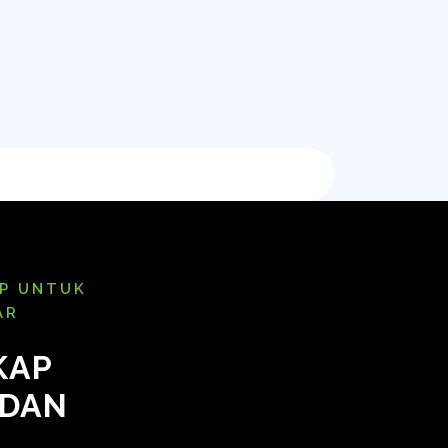
AP UNTUK
AR
KAP
 DAN