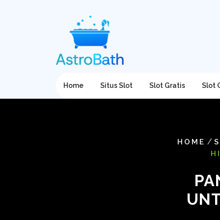
Skip
to
content
Home
Situs Slot
Slot Gratis
Slot
/
HOME
S
H
PA
UNT