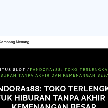
 Gampang Menang
/
ITUS SLOT
PANDORA188: TOKO TERLENGK
IBURAN TANPA AKHIR DAN KEMENANGAN BES
NDORA188: TOKO TERLENG
UK HIBURAN TANPA AKHIR
KEMENANGAN BESAR