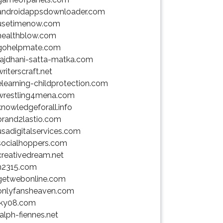
androidappsdownloader.com
usetimenow.com
healthblow.com
gohelpmate.com
rajdhani-satta-matka.com
writerscraft.net
elearning-childprotection.com
wrestling4mena.com
knowledgeforall.info
brand2lastio.com
usadigitalservices.com
socialhoppers.com
creativedream.net
n2315.com
getwebonline.com
onlyfansheaven.com
lky08.com
ralph-fiennes.net