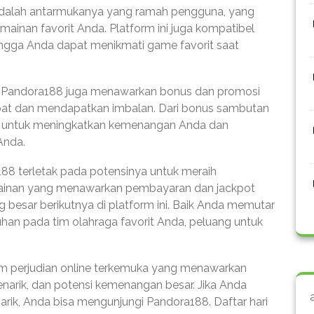
8 adalah antarmukanya yang ramah pengguna, yang
nan favorit Anda. Platform ini juga kompatibel
ingga Anda dapat menikmati game favorit saat
m, Pandora188 juga menawarkan bonus dan promosi
bat dan mendapatkan imbalan. Dari bonus sambutan
ng untuk meningkatkan kemenangan Anda dan
Anda.
88 terletak pada potensinya untuk meraih
inan yang menawarkan pembayaran dan jackpot
esar berikutnya di platform ini. Baik Anda memutar
han pada tim olahraga favorit Anda, peluang untuk
m perjudian online terkemuka yang menawarkan
arik, dan potensi kemenangan besar. Jika Anda
arik, Anda bisa mengunjungi Pandora188. Daftar hari