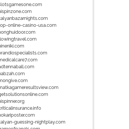
slotsgamesone.com
hispinzone.com
kalyanbazarnights.com
top-online-casino-usa.com
honghuidoor.com
flowingtravel.com
nineniki.com
brandiospecialists.com
medicalcare7.com
adtennaball.com
nabzah.com
mongive.com
matkagameresultsview.com
getsolutionsonline.com
hispinner.org
criticalinsurance.info
nokariposter.com
kalyan-guessing-nightplay.com
gameofpanels.com