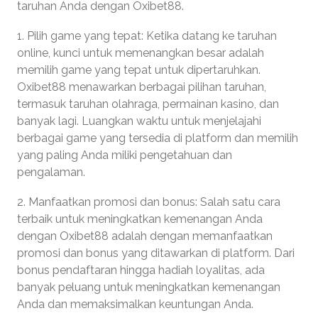
taruhan Anda dengan Oxibet88.
1. Pilih game yang tepat: Ketika datang ke taruhan
online, kunci untuk memenangkan besar adalah
memilih game yang tepat untuk dipertaruhkan.
Oxibet88 menawarkan berbagai pilihan taruhan,
termasuk taruhan olahraga, permainan kasino, dan
banyak lagi. Luangkan waktu untuk menjelajahi
berbagai game yang tersedia di platform dan memilih
yang paling Anda miliki pengetahuan dan
pengalaman.
2. Manfaatkan promosi dan bonus: Salah satu cara
terbaik untuk meningkatkan kemenangan Anda
dengan Oxibet88 adalah dengan memanfaatkan
promosi dan bonus yang ditawarkan di platform. Dari
bonus pendaftaran hingga hadiah loyalitas, ada
banyak peluang untuk meningkatkan kemenangan
Anda dan memaksimalkan keuntungan Anda.