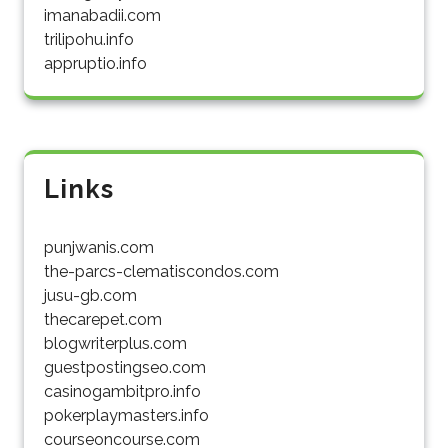
imanabadii.com
trilipohu.info
appruptio.info
Links
punjwanis.com
the-parcs-clematiscondos.com
jusu-gb.com
thecarepet.com
blogwriterplus.com
guestpostingseo.com
casinogambitpro.info
pokerplaymasters.info
courseoncourse.com