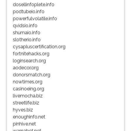
dosellinfoplete.info
podtubeio.info
powerfulvolatile.info
qvidsio.info
shumaio.info
slotherio.info
cysapluscertification.org
fortnitehacks.org
loginsearch.org
aodecor.org
donorsmatch.org
nowtimes.org
casinoeing.org
livemocha.biz
streetlife.biz
hyves.biz
enoughinfo.net
pinhive.net
warnabet.net