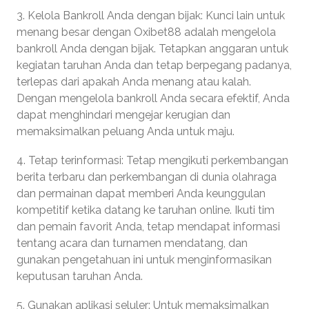
3. Kelola Bankroll Anda dengan bijak: Kunci lain untuk
menang besar dengan Oxibet88 adalah mengelola
bankroll Anda dengan bijak. Tetapkan anggaran untuk
kegiatan taruhan Anda dan tetap berpegang padanya,
terlepas dari apakah Anda menang atau kalah.
Dengan mengelola bankroll Anda secara efektif, Anda
dapat menghindari mengejar kerugian dan
memaksimalkan peluang Anda untuk maju.
4. Tetap terinformasi: Tetap mengikuti perkembangan
berita terbaru dan perkembangan di dunia olahraga
dan permainan dapat memberi Anda keunggulan
kompetitif ketika datang ke taruhan online. Ikuti tim
dan pemain favorit Anda, tetap mendapat informasi
tentang acara dan turnamen mendatang, dan
gunakan pengetahuan ini untuk menginformasikan
keputusan taruhan Anda.
5. Gunakan aplikasi seluler: Untuk memaksimalkan