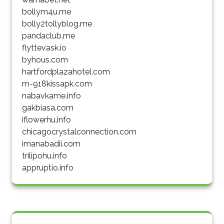
bollym4u.me
bolly2tollyblog.me
pandaclub.me
flyttevask.io
byhous.com
hartfordplazahotel.com
m-918kissapk.com
nabavkame.info
gakbiasa.com
iflowerhu.info
chicagocrystalconnection.com
imanabadii.com
trilipohu.info
appruptio.info