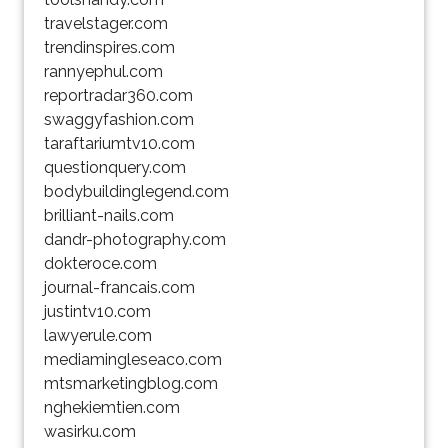
travelstager.com
trendinspires.com
rannyephul.com
reportradar360.com
swaggyfashion.com
taraftariumtv10.com
questionquery.com
bodybuildinglegend.com
brilliant-nails.com
dandr-photography.com
dokteroce.com
journal-francais.com
justintv10.com
lawyerule.com
mediamingleseaco.com
mtsmarketingblog.com
nghekiemtien.com
wasirku.com