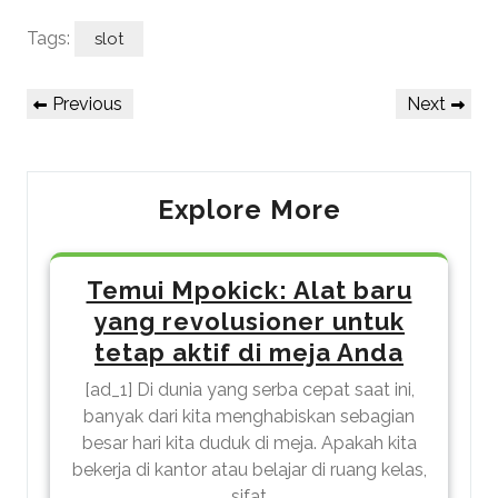
Tags:
slot
Post
Previous
Next
Previous
Next
navigation
Post
Post
Explore More
Temui Mpokick: Alat baru
yang revolusioner untuk
tetap aktif di meja Anda
[ad_1] Di dunia yang serba cepat saat ini,
banyak dari kita menghabiskan sebagian
besar hari kita duduk di meja. Apakah kita
bekerja di kantor atau belajar di ruang kelas,
sifat