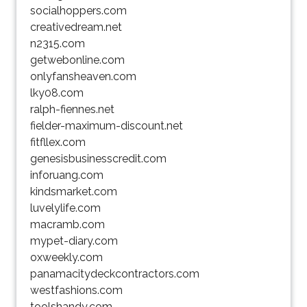
socialhoppers.com
creativedream.net
n2315.com
getwebonline.com
onlyfansheaven.com
lky08.com
ralph-fiennes.net
fielder-maximum-discount.net
fitfllex.com
genesisbusinesscredit.com
inforuang.com
kindsmarket.com
luvelylife.com
macramb.com
mypet-diary.com
oxweekly.com
panamacitydeckcontractors.com
westfashions.com
toolshandy.com