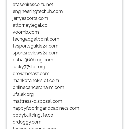
atasehirescortu.net
engineeringtechub.com
jerryescorts.com
attorneylegal.co
voomb.com
techgadgetpoint.com
tvsportsguide24.com
sportsreviews24.com
dubai360blog.com
lucky77slot.org
growmefast.com
mahkotahokislot.com
onlinecancerpharm.com
ufalek.org
mattress-disposal.com
happyflooringandcabinets.com
bodybuildinglife.co
qrdoggy.com
technologygud.com