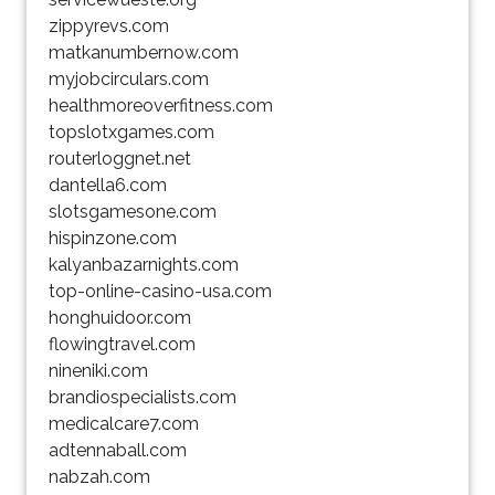
zippyrevs.com
matkanumbernow.com
myjobcirculars.com
healthmoreoverfitness.com
topslotxgames.com
routerloggnet.net
dantella6.com
slotsgamesone.com
hispinzone.com
kalyanbazarnights.com
top-online-casino-usa.com
honghuidoor.com
flowingtravel.com
nineniki.com
brandiospecialists.com
medicalcare7.com
adtennaball.com
nabzah.com