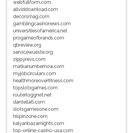
webfullform.com
allviddownload.com
decorsmag.com
gamblingcasinonews.com
universitiesofamerica.net
progameofbrands.com
qbreview.org
servicewueste.org
zippyrevs.com
matkanumbernow.com
myjobcirculars.com
healthmoreoverfitness.com
topslotxgames.com
routerloggnet.net
dantella6.com
slotsgamesone.com
hispinzone.com
kalyanbazarnights.com
top-online-casino-usa.com