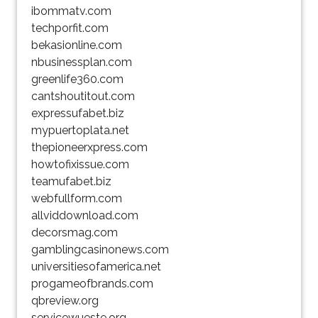
ibommatv.com
techporfit.com
bekasionline.com
nbusinessplan.com
greenlife360.com
cantshoutitout.com
expressufabet.biz
mypuertoplata.net
thepioneerxpress.com
howtofixissue.com
teamufabet.biz
webfullform.com
allviddownload.com
decorsmag.com
gamblingcasinonews.com
universitiesofamerica.net
progameofbrands.com
qbreview.org
servicewueste.org