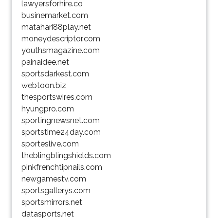
lawyersforhire.co
businemarket.com
matahari88play.net
moneydescriptor.com
youthsmagazine.com
painaidee.net
sportsdarkest.com
webtoon.biz
thesportswires.com
hyungpro.com
sportingnewsnet.com
sportstime24day.com
sporteslive.com
theblingblingshields.com
pinkfrenchtipnails.com
newgamestv.com
sportsgallerys.com
sportsmirrors.net
datasports.net