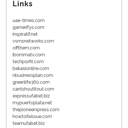
Links
uae-times.com
gamerifys.com
inspiratif.net
vsmsnetworks.com
offthem.com
ibommatv.com
techporfit.com
bekasionline.com
nbusinessplan.com
greenlife360.com
cantshoutitout.com
expressufabet.biz
mypuertoplata.net
thepioneerxpress.com
howtofixissue.com
teamufabet.biz