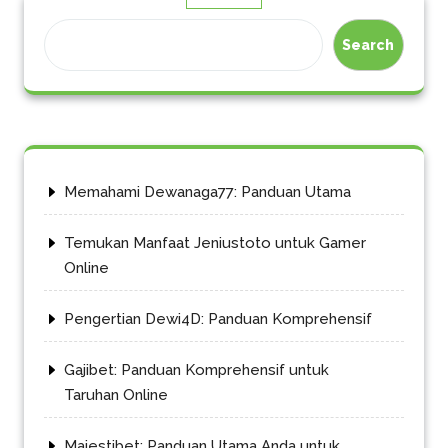
Search
Memahami Dewanaga77: Panduan Utama
Temukan Manfaat Jeniustoto untuk Gamer
Online
Pengertian Dewi4D: Panduan Komprehensif
Gajibet: Panduan Komprehensif untuk
Taruhan Online
Majestibet: Panduan Utama Anda untuk