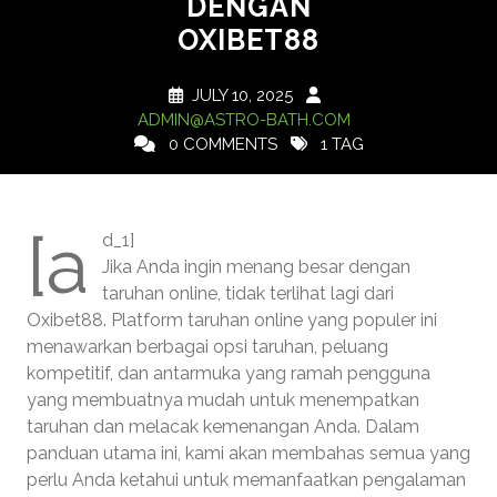
DENGAN
OXIBET88
JULY 10, 2025
ADMIN@ASTRO-BATH.COM
0 COMMENTS
1 TAG
[a
d_1]
Jika Anda ingin menang besar dengan
taruhan online, tidak terlihat lagi dari
Oxibet88. Platform taruhan online yang populer ini
menawarkan berbagai opsi taruhan, peluang
kompetitif, dan antarmuka yang ramah pengguna
yang membuatnya mudah untuk menempatkan
taruhan dan melacak kemenangan Anda. Dalam
panduan utama ini, kami akan membahas semua yang
perlu Anda ketahui untuk memanfaatkan pengalaman