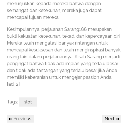
menunjukkan kepada mereka bahwa dengan
semangat dan ketekunan, mereka juga dapat
mencapai tujuan mereka.
Kesimpulannya, perjalanan Sarang188 merupakan
bukti kekuatan ketekunan, tekad, dan kepercayaan diri.
Mereka telah mengatasi banyak rintangan untuk
mencapai kesuksesan dan telah menginspirasi banyak
orang lain dalam perjalanannya. Kisah Sarang menjadi
pengingat bahwa tidak ada impian yang terlalu besar,
dan tidak ada tantangan yang terlalu besar jika Anda
memiliki keberanian untuk mengejar passion Anda.
[ad_2]
Tags:
slot
Post
Previous
Next
Previous
Next
navigation
Post
Post