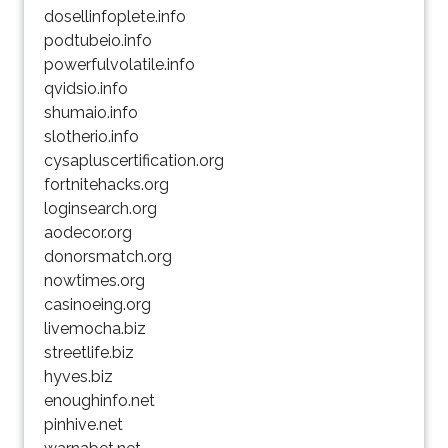
dosellinfoplete.info
podtubeio.info
powerfulvolatile.info
qvidsio.info
shumaio.info
slotherio.info
cysapluscertification.org
fortnitehacks.org
loginsearch.org
aodecor.org
donorsmatch.org
nowtimes.org
casinoeing.org
livemocha.biz
streetlife.biz
hyves.biz
enoughinfo.net
pinhive.net