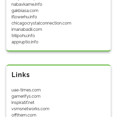
nabavkame.info
gakbiasa.com
iflowerhu.info
chicagocrystalconnection.com
imanabadii.com
trilipohu.info
appruptio.info
Links
uae-times.com
gamerifys.com
inspiratif.net
vsmsnetworks.com
offthem.com