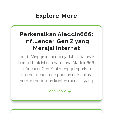
Explore More
Perkenalkan Aladdin666:
Influencer Gen Z yang
Merajai Internet
[ad_1] Minggir, influencer jadul – ada anak
baru di blok ini dan namanya Aladdin666.
Influencer Gen Z ini menggemparkan
internet dengan perpaduan unik antara
humor, mode, dan konten menarik yang
Read More