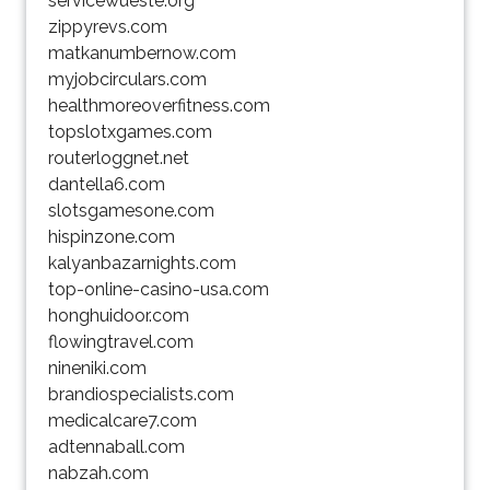
servicewueste.org
zippyrevs.com
matkanumbernow.com
myjobcirculars.com
healthmoreoverfitness.com
topslotxgames.com
routerloggnet.net
dantella6.com
slotsgamesone.com
hispinzone.com
kalyanbazarnights.com
top-online-casino-usa.com
honghuidoor.com
flowingtravel.com
nineniki.com
brandiospecialists.com
medicalcare7.com
adtennaball.com
nabzah.com