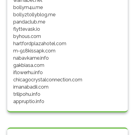
warnabet.net
bollym4u.me
bolly2tollyblog.me
pandaclub.me
flyttevask.io
byhous.com
hartfordplazahotel.com
m-918kissapk.com
nabavkame.info
gakbiasa.com
iflowerhu.info
chicagocrystalconnection.com
imanabadii.com
trilipohu.info
appruptio.info