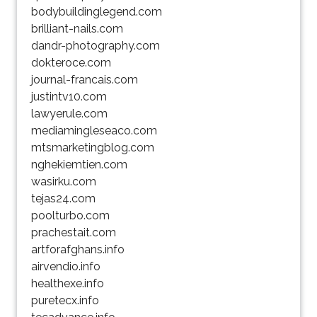
bodybuildinglegend.com
brilliant-nails.com
dandr-photography.com
dokteroce.com
journal-francais.com
justintv10.com
lawyerule.com
mediamingleseaco.com
mtsmarketingblog.com
nghekiemtien.com
wasirku.com
tejas24.com
poolturbo.com
prachestait.com
artforafghans.info
airvendio.info
healthexe.info
puretecx.info