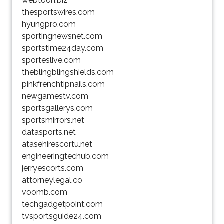
webtoon.biz
thesportswires.com
hyungpro.com
sportingnewsnet.com
sportstime24day.com
sporteslive.com
theblingblingshields.com
pinkfrenchtipnails.com
newgamestv.com
sportsgallerys.com
sportsmirrors.net
datasports.net
atasehirescortu.net
engineeringtechub.com
jerryescorts.com
attorneylegal.co
voomb.com
techgadgetpoint.com
tvsportsguide24.com