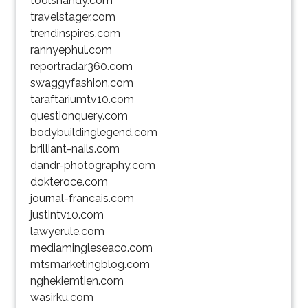
toolshandy.com
travelstager.com
trendinspires.com
rannyephul.com
reportradar360.com
swaggyfashion.com
taraftariumtv10.com
questionquery.com
bodybuildinglegend.com
brilliant-nails.com
dandr-photography.com
dokteroce.com
journal-francais.com
justintv10.com
lawyerule.com
mediamingleseaco.com
mtsmarketingblog.com
nghekiemtien.com
wasirku.com