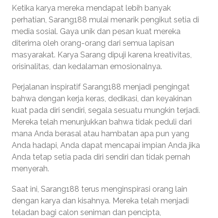
Ketika karya mereka mendapat lebih banyak
perhatian, Sarang188 mulai menarik pengikut setia di
media sosial. Gaya unik dan pesan kuat mereka
diterima oleh orang-orang dari semua lapisan
masyarakat. Karya Sarang dipuji karena kreativitas,
orisinalitas, dan kedalaman emosionalnya.
Perjalanan inspiratif Sarang188 menjadi pengingat
bahwa dengan kerja keras, dedikasi, dan keyakinan
kuat pada diri sendiri, segala sesuatu mungkin terjadi.
Mereka telah menunjukkan bahwa tidak peduli dari
mana Anda berasal atau hambatan apa pun yang
Anda hadapi, Anda dapat mencapai impian Anda jika
Anda tetap setia pada diri sendiri dan tidak pernah
menyerah.
Saat ini, Sarang188 terus menginspirasi orang lain
dengan karya dan kisahnya. Mereka telah menjadi
teladan bagi calon seniman dan pencipta,