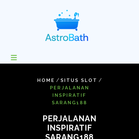
Skip
to
content
/
/
HOME
SITUS SLOT
PERJALANAN
INSPIRATIF
SARANG188
PERJALANAN
INSPIRATIF
SARANG188