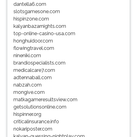
dantella6.com
slotsgamesone.com
hispinzone.com
kalyanbazarnights.com
top-online-casino-usa.com
honghuidoor.com
flowingtravel.com
nineniki.com
brandiospecialists.com
medicalcare7.com
adtennaball.com
nabzah.com
mongive.com
matkagameresultsview.com
getsolutionsonline.com
hispinner.org
criticalinsurance.info
nokariposter.com
kalyan-guessing-nightplay.com