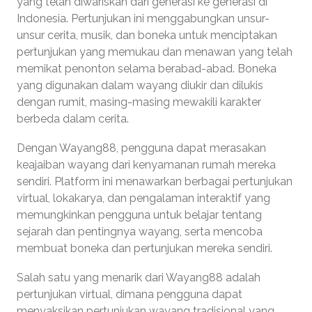
yang telah diwariskan dari generasi ke generasi di
Indonesia. Pertunjukan ini menggabungkan unsur-
unsur cerita, musik, dan boneka untuk menciptakan
pertunjukan yang memukau dan menawan yang telah
memikat penonton selama berabad-abad. Boneka
yang digunakan dalam wayang diukir dan dilukis
dengan rumit, masing-masing mewakili karakter
berbeda dalam cerita.
Dengan Wayang88, pengguna dapat merasakan
keajaiban wayang dari kenyamanan rumah mereka
sendiri. Platform ini menawarkan berbagai pertunjukan
virtual, lokakarya, dan pengalaman interaktif yang
memungkinkan pengguna untuk belajar tentang
sejarah dan pentingnya wayang, serta mencoba
membuat boneka dan pertunjukan mereka sendiri.
Salah satu yang menarik dari Wayang88 adalah
pertunjukan virtual, dimana pengguna dapat
menyaksikan pertunjukan wayang tradisional yang