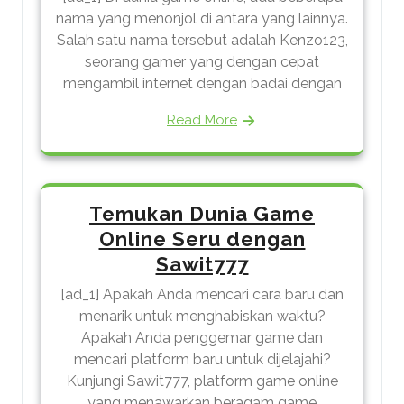
nama yang menonjol di antara yang lainnya.
Salah satu nama tersebut adalah Kenzo123,
seorang gamer yang dengan cepat
mengambil internet dengan badai dengan
Read More
Temukan Dunia Game
Online Seru dengan
Sawit777
[ad_1] Apakah Anda mencari cara baru dan
menarik untuk menghabiskan waktu?
Apakah Anda penggemar game dan
mencari platform baru untuk dijelajahi?
Kunjungi Sawit777, platform game online
yang menawarkan beragam game