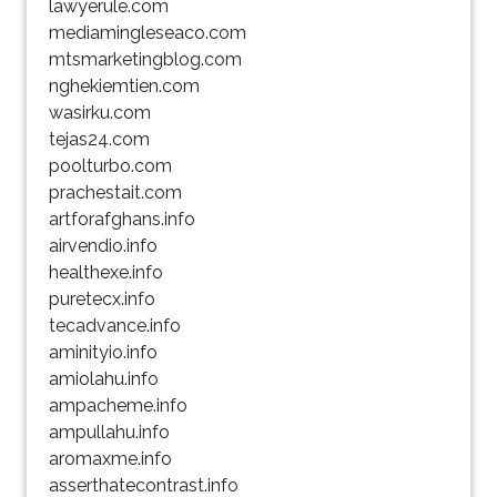
lawyerule.com
mediamingleseaco.com
mtsmarketingblog.com
nghekiemtien.com
wasirku.com
tejas24.com
poolturbo.com
prachestait.com
artforafghans.info
airvendio.info
healthexe.info
puretecx.info
tecadvance.info
aminityio.info
amiolahu.info
ampacheme.info
ampullahu.info
aromaxme.info
asserthatecontrast.info