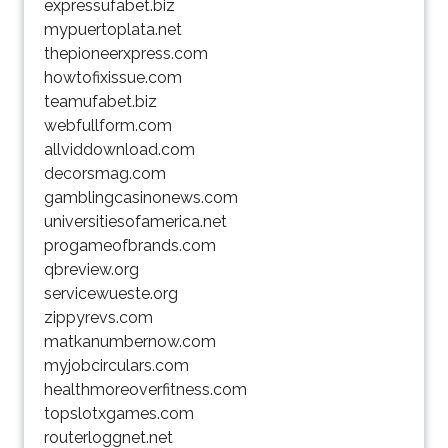
expressufabet.biz
mypuertoplata.net
thepioneerxpress.com
howtofixissue.com
teamufabet.biz
webfullform.com
allviddownload.com
decorsmag.com
gamblingcasinonews.com
universitiesofamerica.net
progameofbrands.com
qbreview.org
servicewueste.org
zippyrevs.com
matkanumbernow.com
myjobcirculars.com
healthmoreoverfitness.com
topslotxgames.com
routerloggnet.net