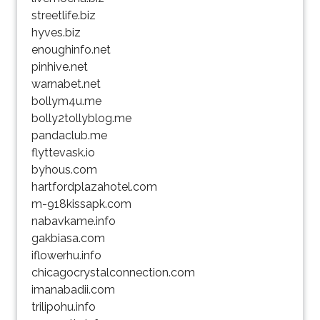
streetlife.biz
hyves.biz
enoughinfo.net
pinhive.net
warnabet.net
bollym4u.me
bolly2tollyblog.me
pandaclub.me
flyttevask.io
byhous.com
hartfordplazahotel.com
m-918kissapk.com
nabavkame.info
gakbiasa.com
iflowerhu.info
chicagocrystalconnection.com
imanabadii.com
trilipohu.info