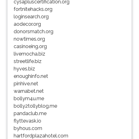
cysapluscertification.org
fortnitehacks.org
loginsearch.org
aodecor.org
donorsmatch.org
nowtimes.org
casinoeing.org
livemocha.biz
streetlife.biz
hyves.biz
enoughinfo.net
pinhive.net
warnabet.net
bollym4u.me
bolly2tollyblog.me
pandaclub.me
flyttevask.io
byhous.com
hartfordplazahotel.com