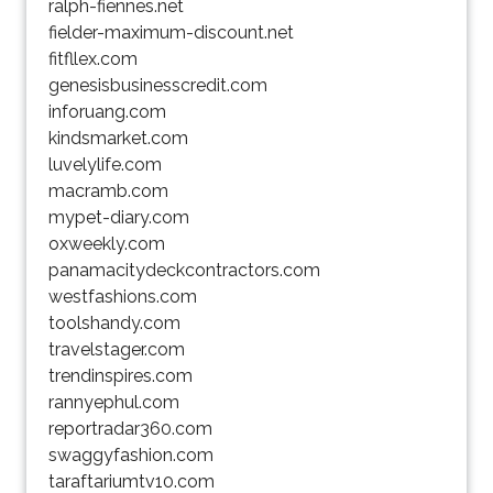
ralph-fiennes.net
fielder-maximum-discount.net
fitfllex.com
genesisbusinesscredit.com
inforuang.com
kindsmarket.com
luvelylife.com
macramb.com
mypet-diary.com
oxweekly.com
panamacitydeckcontractors.com
westfashions.com
toolshandy.com
travelstager.com
trendinspires.com
rannyephul.com
reportradar360.com
swaggyfashion.com
taraftariumtv10.com