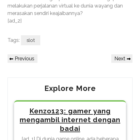
melakukan perjalanan virtual ke dunia wayang dan
merasakan sendiri keajaibannya?
[ad_2]
Tags:
slot
Post
Previous
Next
Previous
Next
navigation
Post
Post
Explore More
Kenzo123: gamer yang
mengambil internet dengan
badai
[ad_1] Di dunia game online, ada beberapa