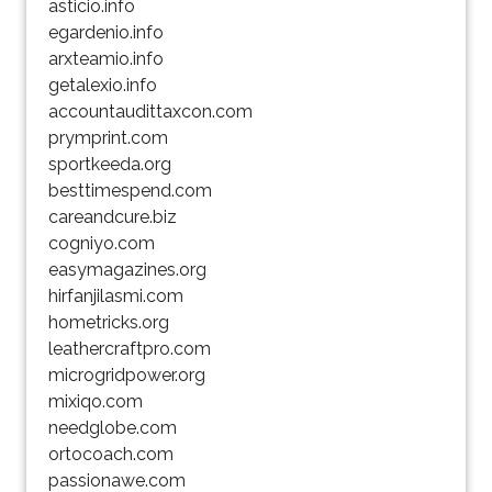
asticio.info
egardenio.info
arxteamio.info
getalexio.info
accountaudittaxcon.com
prymprint.com
sportkeeda.org
besttimespend.com
careandcure.biz
cogniyo.com
easymagazines.org
hirfanjilasmi.com
hometricks.org
leathercraftpro.com
microgridpower.org
mixiqo.com
needglobe.com
ortocoach.com
passionawe.com