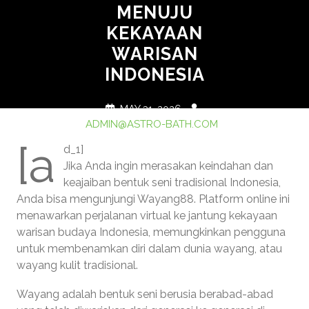
MENUJU
KEKAYAAN
WARISAN
INDONESIA
MAY 31, 2026
ADMIN@ASTRO-BATH.COM
0 COMMENTS
1 TAG
[a
d_1]
Jika Anda ingin merasakan keindahan dan
keajaiban bentuk seni tradisional Indonesia,
Anda bisa mengunjungi Wayang88. Platform online ini
menawarkan perjalanan virtual ke jantung kekayaan
warisan budaya Indonesia, memungkinkan pengguna
untuk membenamkan diri dalam dunia wayang, atau
wayang kulit tradisional.
Wayang adalah bentuk seni berusia berabad-abad