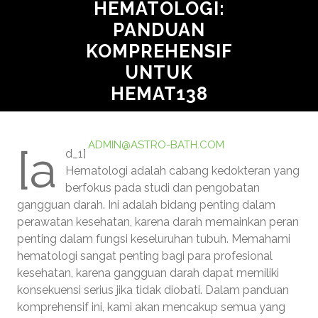
HEMATOLOGI:
PANDUAN
KOMPREHENSIF
UNTUK
HEMAT138
FEBRUARY 10, 2025
ADMIN@ASTRO-BATH.COM
[a
d_1]
0 COMMENTS
1 TAG
Hematologi adalah cabang kedokteran yang
berfokus pada studi dan pengobatan
gangguan darah. Ini adalah bidang penting dalam
perawatan kesehatan, karena darah memainkan peran
penting dalam fungsi keseluruhan tubuh. Memahami
hematologi sangat penting bagi para profesional
kesehatan, karena gangguan darah dapat memiliki
konsekuensi serius jika tidak diobati. Dalam panduan
komprehensif ini, kami akan mencakup semua yang