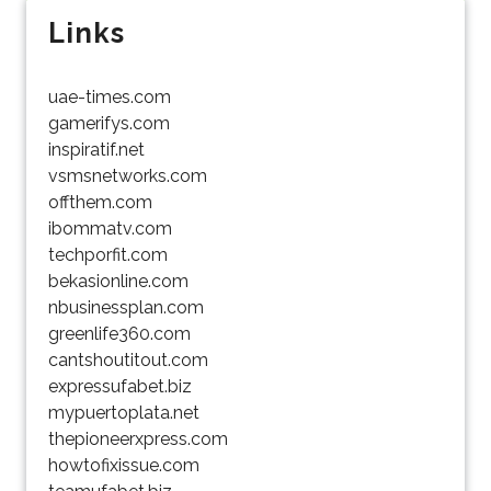
Links
uae-times.com
gamerifys.com
inspiratif.net
vsmsnetworks.com
offthem.com
ibommatv.com
techporfit.com
bekasionline.com
nbusinessplan.com
greenlife360.com
cantshoutitout.com
expressufabet.biz
mypuertoplata.net
thepioneerxpress.com
howtofixissue.com