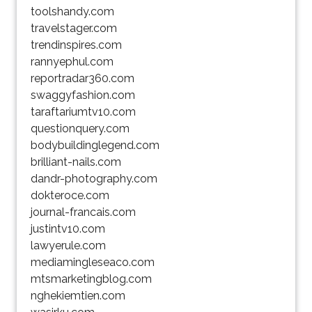
toolshandy.com
travelstager.com
trendinspires.com
rannyephul.com
reportradar360.com
swaggyfashion.com
taraftariumtv10.com
questionquery.com
bodybuildinglegend.com
brilliant-nails.com
dandr-photography.com
dokteroce.com
journal-francais.com
justintv10.com
lawyerule.com
mediamingleseaco.com
mtsmarketingblog.com
nghekiemtien.com