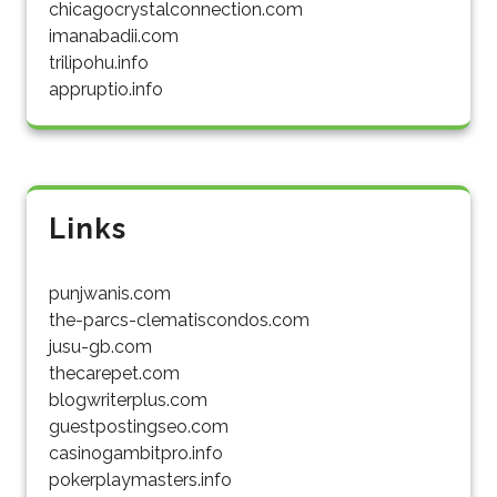
chicagocrystalconnection.com
imanabadii.com
trilipohu.info
appruptio.info
Links
punjwanis.com
the-parcs-clematiscondos.com
jusu-gb.com
thecarepet.com
blogwriterplus.com
guestpostingseo.com
casinogambitpro.info
pokerplaymasters.info