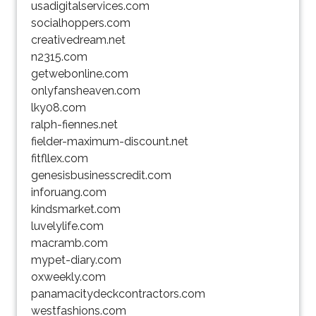
usadigitalservices.com
socialhoppers.com
creativedream.net
n2315.com
getwebonline.com
onlyfansheaven.com
lky08.com
ralph-fiennes.net
fielder-maximum-discount.net
fitfllex.com
genesisbusinesscredit.com
inforuang.com
kindsmarket.com
luvelylife.com
macramb.com
mypet-diary.com
oxweekly.com
panamacitydeckcontractors.com
westfashions.com