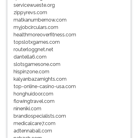
servicewueste.org
zippyrevs.com
matkanumbernow.com
myjobcirculars.com
healthmoreoverfitness.com
topslotxgames.com
routerloggnet.net
dantella6.com
slotsgamesone.com
hispinzone.com
kalyanbazarnights.com
top-online-casino-usa.com
honghuidoor.com
flowingtravel.com
nineniki.com
brandiospecialists.com
medicalcare7.com
adtennaball.com