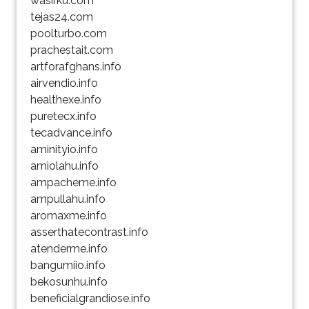
wasirku.com
tejas24.com
poolturbo.com
prachestait.com
artforafghans.info
airvendio.info
healthexe.info
puretecx.info
tecadvance.info
aminityio.info
amiolahu.info
ampacheme.info
ampullahu.info
aromaxme.info
asserthatecontrast.info
atenderme.info
bangumiio.info
bekosunhu.info
beneficialgrandiose.info