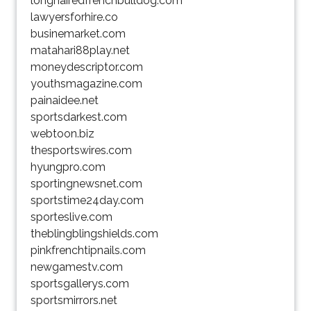
longhairedfrenchbulldog.com
lawyersforhire.co
businemarket.com
matahari88play.net
moneydescriptor.com
youthsmagazine.com
painaidee.net
sportsdarkest.com
webtoon.biz
thesportswires.com
hyungpro.com
sportingnewsnet.com
sportstime24day.com
sporteslive.com
theblingblingshields.com
pinkfrenchtipnails.com
newgamestv.com
sportsgallerys.com
sportsmirrors.net