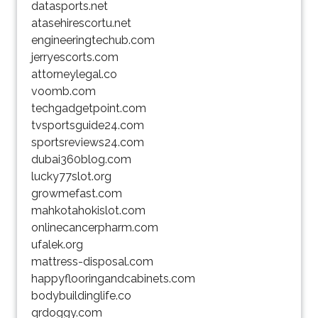
datasports.net
atasehirescortu.net
engineeringtechub.com
jerryescorts.com
attorneylegal.co
voomb.com
techgadgetpoint.com
tvsportsguide24.com
sportsreviews24.com
dubai360blog.com
lucky77slot.org
growmefast.com
mahkotahokislot.com
onlinecancerpharm.com
ufalek.org
mattress-disposal.com
happyflooringandcabinets.com
bodybuildinglife.co
qrdoggy.com