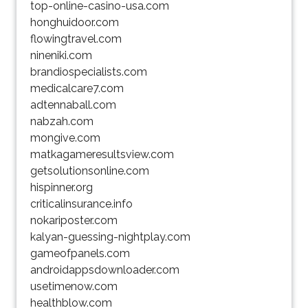
top-online-casino-usa.com
honghuidoor.com
flowingtravel.com
nineniki.com
brandiospecialists.com
medicalcare7.com
adtennaball.com
nabzah.com
mongive.com
matkagameresultsview.com
getsolutionsonline.com
hispinner.org
criticalinsurance.info
nokariposter.com
kalyan-guessing-nightplay.com
gameofpanels.com
androidappsdownloader.com
usetimenow.com
healthblow.com