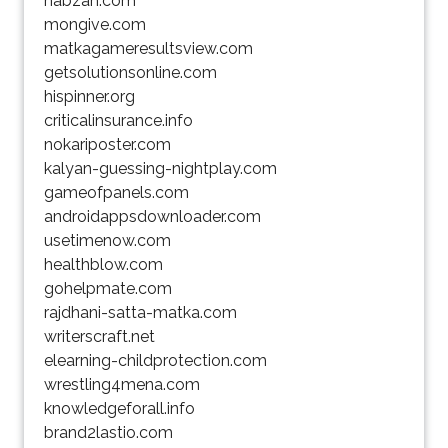
nabzah.com
mongive.com
matkagameresultsview.com
getsolutionsonline.com
hispinner.org
criticalinsurance.info
nokariposter.com
kalyan-guessing-nightplay.com
gameofpanels.com
androidappsdownloader.com
usetimenow.com
healthblow.com
gohelpmate.com
rajdhani-satta-matka.com
writerscraft.net
elearning-childprotection.com
wrestling4mena.com
knowledgeforall.info
brand2lastio.com