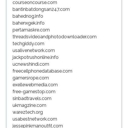
courseoncourse.com
bantinbatdongsan247.com
bahednog.info
bahenxgek.info
pertamaskre.com
threadsvideoandphotodownloader.com
techgiddy.com
usalivenetwork.com
jackpotrushonline.info
ucnewshindi.com
freecellphonedatabase.com
gamersrope.com
exellewebmedia.com
free-gamestop.com
sinbadtravels.com
ukmagzine.com
wareztech.org
usabestnetwork.com
jessepinkmanoutfit.com