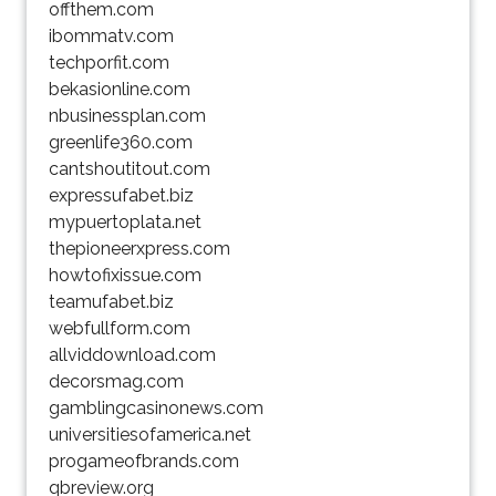
offthem.com
ibommatv.com
techporfit.com
bekasionline.com
nbusinessplan.com
greenlife360.com
cantshoutitout.com
expressufabet.biz
mypuertoplata.net
thepioneerxpress.com
howtofixissue.com
teamufabet.biz
webfullform.com
allviddownload.com
decorsmag.com
gamblingcasinonews.com
universitiesofamerica.net
progameofbrands.com
qbreview.org