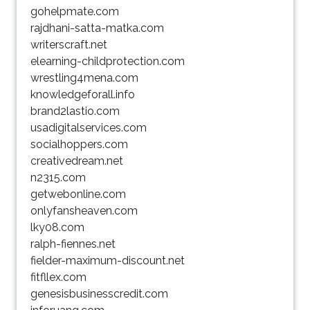
gohelpmate.com
rajdhani-satta-matka.com
writerscraft.net
elearning-childprotection.com
wrestling4mena.com
knowledgeforall.info
brand2lastio.com
usadigitalservices.com
socialhoppers.com
creativedream.net
n2315.com
getwebonline.com
onlyfansheaven.com
lky08.com
ralph-fiennes.net
fielder-maximum-discount.net
fitfllex.com
genesisbusinesscredit.com