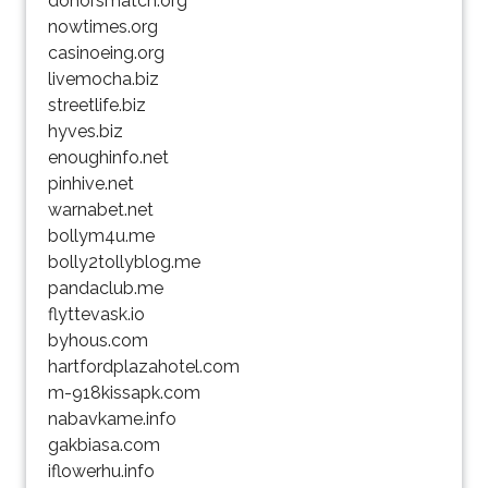
donorsmatch.org
nowtimes.org
casinoeing.org
livemocha.biz
streetlife.biz
hyves.biz
enoughinfo.net
pinhive.net
warnabet.net
bollym4u.me
bolly2tollyblog.me
pandaclub.me
flyttevask.io
byhous.com
hartfordplazahotel.com
m-918kissapk.com
nabavkame.info
gakbiasa.com
iflowerhu.info