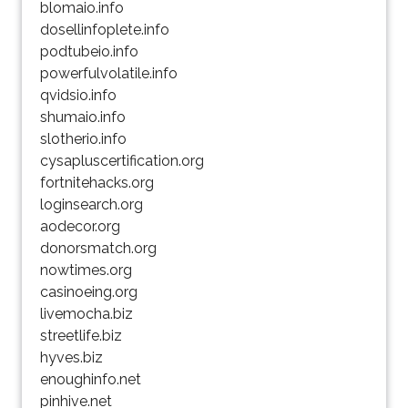
blomaio.info
dosellinfoplete.info
podtubeio.info
powerfulvolatile.info
qvidsio.info
shumaio.info
slotherio.info
cysapluscertification.org
fortnitehacks.org
loginsearch.org
aodecor.org
donorsmatch.org
nowtimes.org
casinoeing.org
livemocha.biz
streetlife.biz
hyves.biz
enoughinfo.net
pinhive.net