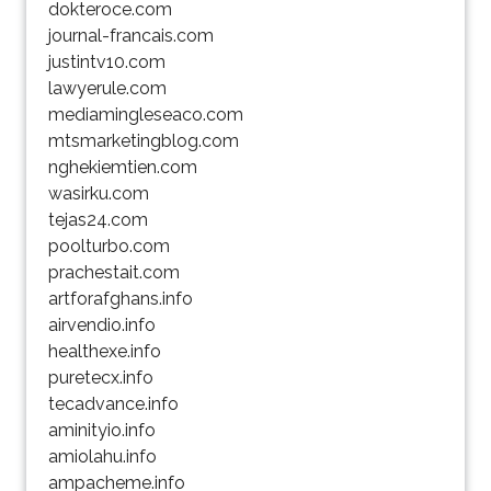
dokteroce.com
journal-francais.com
justintv10.com
lawyerule.com
mediamingleseaco.com
mtsmarketingblog.com
nghekiemtien.com
wasirku.com
tejas24.com
poolturbo.com
prachestait.com
artforafghans.info
airvendio.info
healthexe.info
puretecx.info
tecadvance.info
aminityio.info
amiolahu.info
ampacheme.info