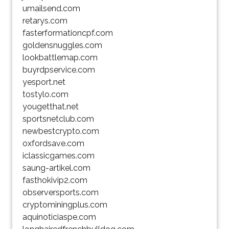
umailsend.com
retarys.com
fasterformationcpf.com
goldensnuggles.com
lookbattlemap.com
buyrdpservice.com
yesport.net
tostylo.com
yougetthat.net
sportsnetclub.com
newbestcrypto.com
oxfordsave.com
iclassicgames.com
saung-artikel.com
fasthokivip2.com
observersports.com
cryptominingplus.com
aquinoticiaspe.com