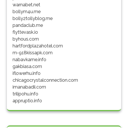
warnabet.net
bollym4u.me
bolly2tollyblog.me
pandaclub.me
flyttevask.io
byhous.com
hartfordplazahotel.com
m-918kissapk.com
nabavkame.info
gakbiasa.com
iflowerhu.info
chicagocrystalconnection.com
imanabadii.com
trilipohu.info
appruptio.info