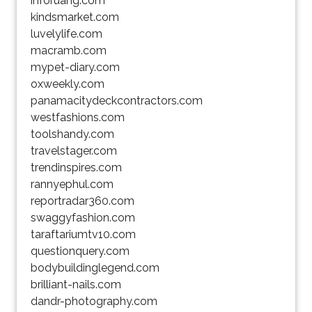
inforuang.com
kindsmarket.com
luvelylife.com
macramb.com
mypet-diary.com
oxweekly.com
panamacitydeckcontractors.com
westfashions.com
toolshandy.com
travelstager.com
trendinspires.com
rannyephul.com
reportradar360.com
swaggyfashion.com
taraftariumtv10.com
questionquery.com
bodybuildinglegend.com
brilliant-nails.com
dandr-photography.com