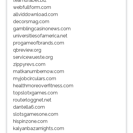
teamufabet.biz
webfullform.com
allviddownload.com
decorsmag.com
gamblingcasinonews.com
universitiesofamerica.net
progameofbrands.com
qbreview.org
servicewueste.org
zippyrevs.com
matkanumbernow.com
myjobcirculars.com
healthmoreoverfitness.com
topslotxgames.com
routerloggnet.net
dantella6.com
slotsgamesone.com
hispinzone.com
kalyanbazarnights.com