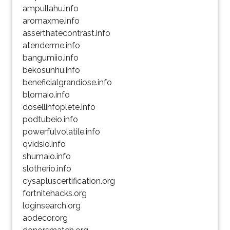
ampullahu.info
aromaxme.info
asserthatecontrast.info
atenderme.info
bangumiio.info
bekosunhu.info
beneficialgrandiose.info
blomaio.info
dosellinfoplete.info
podtubeio.info
powerfulvolatile.info
qvidsio.info
shumaio.info
slotherio.info
cysapluscertification.org
fortnitehacks.org
loginsearch.org
aodecor.org