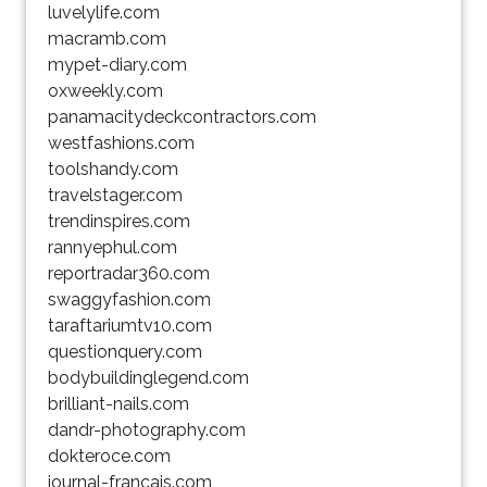
luvelylife.com
macramb.com
mypet-diary.com
oxweekly.com
panamacitydeckcontractors.com
westfashions.com
toolshandy.com
travelstager.com
trendinspires.com
rannyephul.com
reportradar360.com
swaggyfashion.com
taraftariumtv10.com
questionquery.com
bodybuildinglegend.com
brilliant-nails.com
dandr-photography.com
dokteroce.com
journal-francais.com