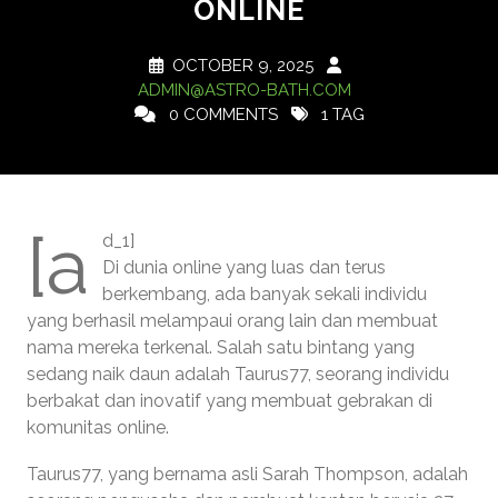
ONLINE
OCTOBER 9, 2025
ADMIN@ASTRO-BATH.COM
0 COMMENTS
1 TAG
[a
d_1]
Di dunia online yang luas dan terus
berkembang, ada banyak sekali individu
yang berhasil melampaui orang lain dan membuat
nama mereka terkenal. Salah satu bintang yang
sedang naik daun adalah Taurus77, seorang individu
berbakat dan inovatif yang membuat gebrakan di
komunitas online.
Taurus77, yang bernama asli Sarah Thompson, adalah