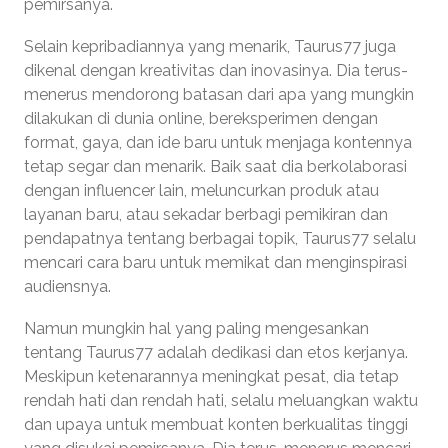
pemirsanya.
Selain kepribadiannya yang menarik, Taurus77 juga
dikenal dengan kreativitas dan inovasinya. Dia terus-
menerus mendorong batasan dari apa yang mungkin
dilakukan di dunia online, bereksperimen dengan
format, gaya, dan ide baru untuk menjaga kontennya
tetap segar dan menarik. Baik saat dia berkolaborasi
dengan influencer lain, meluncurkan produk atau
layanan baru, atau sekadar berbagi pemikiran dan
pendapatnya tentang berbagai topik, Taurus77 selalu
mencari cara baru untuk memikat dan menginspirasi
audiensnya.
Namun mungkin hal yang paling mengesankan
tentang Taurus77 adalah dedikasi dan etos kerjanya.
Meskipun ketenarannya meningkat pesat, dia tetap
rendah hati dan rendah hati, selalu meluangkan waktu
dan upaya untuk membuat konten berkualitas tinggi