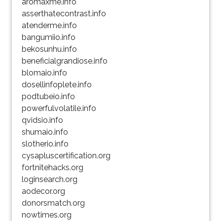
aromaxme.info
asserthatecontrast.info
atenderme.info
bangumiio.info
bekosunhu.info
beneficialgrandiose.info
blomaio.info
dosellinfoplete.info
podtubeio.info
powerfulvolatile.info
qvidsio.info
shumaio.info
slotherio.info
cysapluscertification.org
fortnitehacks.org
loginsearch.org
aodecor.org
donorsmatch.org
nowtimes.org