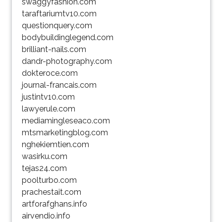
swaggyfashion.com
taraftariumtv10.com
questionquery.com
bodybuildinglegend.com
brilliant-nails.com
dandr-photography.com
dokteroce.com
journal-francais.com
justintv10.com
lawyerule.com
mediamingleseaco.com
mtsmarketingblog.com
nghekiemtien.com
wasirku.com
tejas24.com
poolturbo.com
prachestait.com
artforafghans.info
airvendio.info