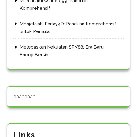
Memahami Winlose99: Panduan
Komprehensif
Menjelajahi Parlay4D: Panduan Komprehensif
untuk Pemula
Melepaskan Kekuatan SPV88: Era Baru
Energi Bersih
aaaaaaaa
Links