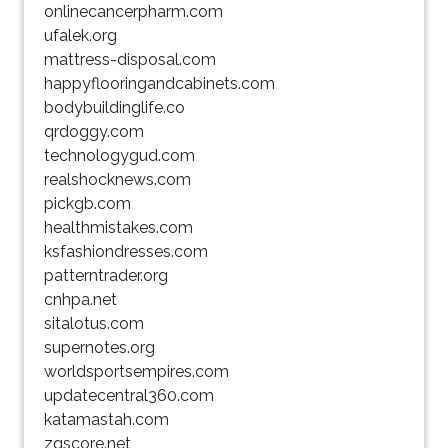
onlinecancerpharm.com
ufalek.org
mattress-disposal.com
happyflooringandcabinets.com
bodybuildinglife.co
qrdoggy.com
technologygud.com
realshocknews.com
pickgb.com
healthmistakes.com
ksfashiondresses.com
patterntrader.org
cnhpa.net
sitalotus.com
supernotes.org
worldsportsempires.com
updatecentral360.com
katamastah.com
zqscore.net