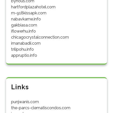
byhous.com
hartfordplazahotel.com
m-918kissapk.com
nabavkame.info
gakbiasa.com
iflowerhu.info
chicagocrystalconnection.com
imanabadii.com
trilipohu.info
appruptio.info
Links
punjwanis.com
the-parcs-clematiscondos.com