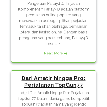
Pengertian Parlay4D: Tinjauan
Komprehensif Parlay4D adalah platform
permainan online populer yang
menawarkan berbagai pilihan perjudian,
termasuk taruhan olahraga, permainan
lotere, dan kasino online. Dengan basis
pengguna yang berkembang, Parlay4D
menarik
Read More
Dari Amatir hingga Pro:
Perjalanan TopGun77
[ad_1] Dari Amatir hingga Pro: Perjalanan
TopGun77 Dalam dunia game kompetitif,
TopGun77 adalah nama yang identik