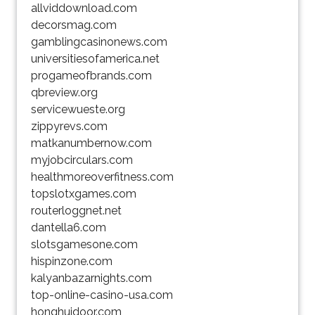
allviddownload.com
decorsmag.com
gamblingcasinonews.com
universitiesofamerica.net
progameofbrands.com
qbreview.org
servicewueste.org
zippyrevs.com
matkanumbernow.com
myjobcirculars.com
healthmoreoverfitness.com
topslotxgames.com
routerloggnet.net
dantella6.com
slotsgamesone.com
hispinzone.com
kalyanbazarnights.com
top-online-casino-usa.com
honghuidoor.com