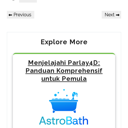
Post
Previous
Next
Previous
Next
navigation
Post
Post
Explore More
Menjelajahi Parlay4D:
Panduan Komprehensif
untuk Pemula