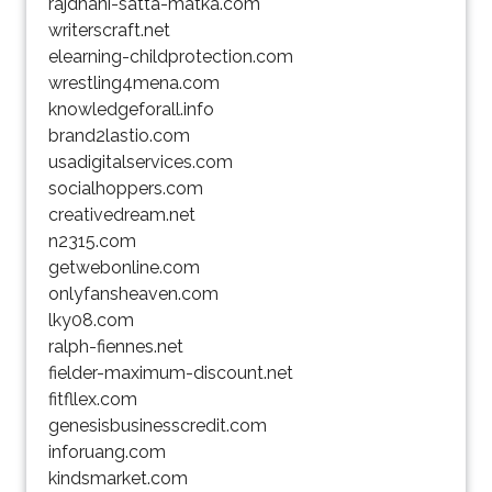
rajdhani-satta-matka.com
writerscraft.net
elearning-childprotection.com
wrestling4mena.com
knowledgeforall.info
brand2lastio.com
usadigitalservices.com
socialhoppers.com
creativedream.net
n2315.com
getwebonline.com
onlyfansheaven.com
lky08.com
ralph-fiennes.net
fielder-maximum-discount.net
fitfllex.com
genesisbusinesscredit.com
inforuang.com
kindsmarket.com