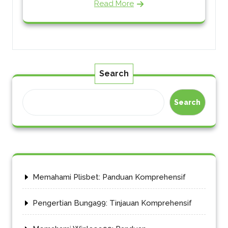
Read More
Search
Search
Memahami Plisbet: Panduan Komprehensif
Pengertian Bunga99: Tinjauan Komprehensif