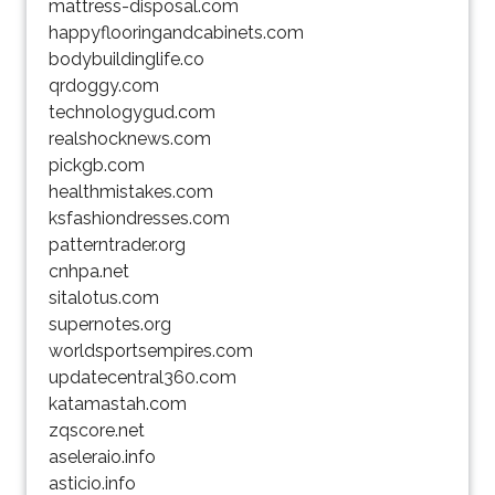
mattress-disposal.com
happyflooringandcabinets.com
bodybuildinglife.co
qrdoggy.com
technologygud.com
realshocknews.com
pickgb.com
healthmistakes.com
ksfashiondresses.com
patterntrader.org
cnhpa.net
sitalotus.com
supernotes.org
worldsportsempires.com
updatecentral360.com
katamastah.com
zqscore.net
aseleraio.info
asticio.info