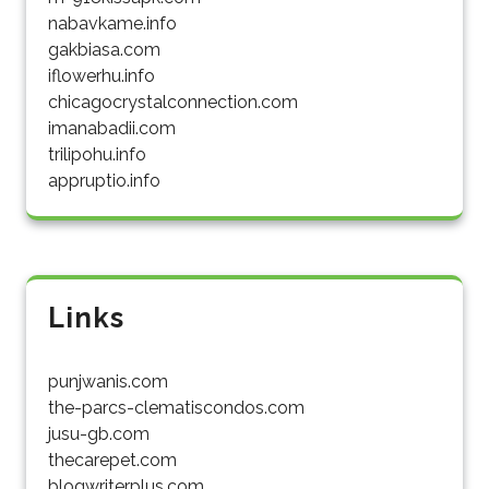
nabavkame.info
gakbiasa.com
iflowerhu.info
chicagocrystalconnection.com
imanabadii.com
trilipohu.info
appruptio.info
Links
punjwanis.com
the-parcs-clematiscondos.com
jusu-gb.com
thecarepet.com
blogwriterplus.com