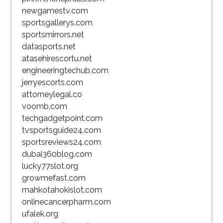
newgamestv.com
sportsgallerys.com
sportsmirrors.net
datasports.net
atasehirescortu.net
engineeringtechub.com
jerryescorts.com
attorneylegal.co
voomb.com
techgadgetpoint.com
tvsportsguide24.com
sportsreviews24.com
dubai360blog.com
lucky77slot.org
growmefast.com
mahkotahokislot.com
onlinecancerpharm.com
ufalek.org