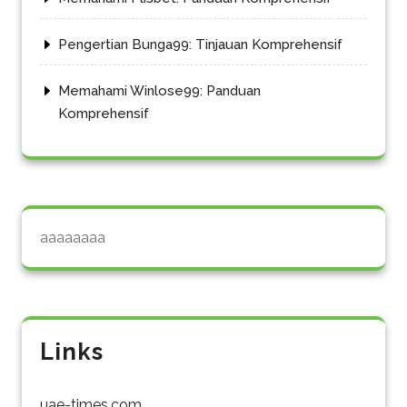
Pengertian Bunga99: Tinjauan Komprehensif
Memahami Winlose99: Panduan
Komprehensif
aaaaaaaa
Links
uae-times.com