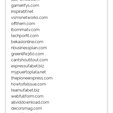
gamerifys.com
inspiratif.net
vsmsnetworks.com
offthem.com
ibommatv.com
techporfit.com
bekasionline.com
nbusinessplan.com
greenlife360.com
cantshoutitout.com
expressufabet.biz
mypuertoplata.net
thepioneerxpress.com
howtofixissue.com
teamufabet.biz
webfullform.com
allviddownload.com
decorsmag.com