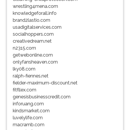
wrestling4mena.com
knowledgeforall.info
brand2lastio.com
usadigitalservices.com
socialhoppers.com
creativedream.net
n2315.com
getwebonline.com
onlyfansheaven.com
lky08.com
ralph-fiennes.net
fielder-maximum-discount.net
fitfllex.com
genesisbusinesscredit.com
inforuang.com
kindsmarket.com
luvelylife.com
macramb.com