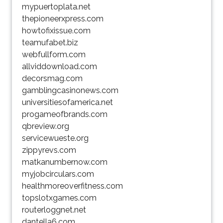
mypuertoplata.net
thepioneerxpress.com
howtofixissue.com
teamufabet.biz
webfullform.com
allviddownload.com
decorsmag.com
gamblingcasinonews.com
universitiesofamerica.net
progameofbrands.com
qbreview.org
servicewueste.org
zippyrevs.com
matkanumbernow.com
myjobcirculars.com
healthmoreoverfitness.com
topslotxgames.com
routerloggnet.net
dantella6.com