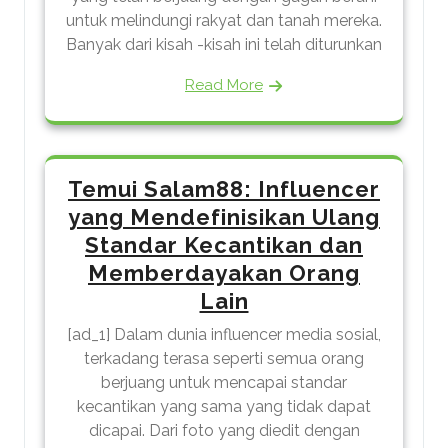
untuk melindungi rakyat dan tanah mereka.
Banyak dari kisah -kisah ini telah diturunkan
Read More
Temui Salam88: Influencer
yang Mendefinisikan Ulang
Standar Kecantikan dan
Memberdayakan Orang
Lain
[ad_1] Dalam dunia influencer media sosial,
terkadang terasa seperti semua orang
berjuang untuk mencapai standar
kecantikan yang sama yang tidak dapat
dicapai. Dari foto yang diedit dengan