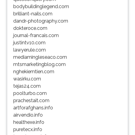
bodybuildinglegend.com
brilliant-nails.com
dandr-photography.com
dokteroce.com
journal-francais.com
justintv10.com
lawyerule.com
mediamingleseaco.com
mtsmarketingblog.com
nghekiemtien.com
wasirku.com
tejas24.com
poolturbo.com
prachestait.com
artforafghans.info
airvendio.info
healthexe.info
puretecx.info