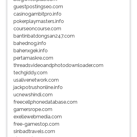
guestpostingseo.com
casinogambitpro.info
pokerplaymasters.info
courseoncourse.com
bantinbatdongsan247.com
bahednog.info
bahenxgek.info
pertamaskre.com
threadsvideoandphotodownloader.com
techgiddy.com
usalivenetwork.com
jackpotrushonline.info
ucnewshindi.com
freecellphonedatabase.com
gamersrope.com
exellewebmedia.com
free-gamestop.com
sinbadtravels.com