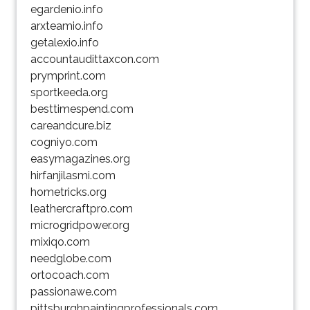
egardenio.info
arxteamio.info
getalexio.info
accountaudittaxcon.com
prymprint.com
sportkeeda.org
besttimespend.com
careandcure.biz
cogniyo.com
easymagazines.org
hirfanjilasmi.com
hometricks.org
leathercraftpro.com
microgridpower.org
mixiqo.com
needglobe.com
ortocoach.com
passionawe.com
pittsburghpaintingprofessionals.com