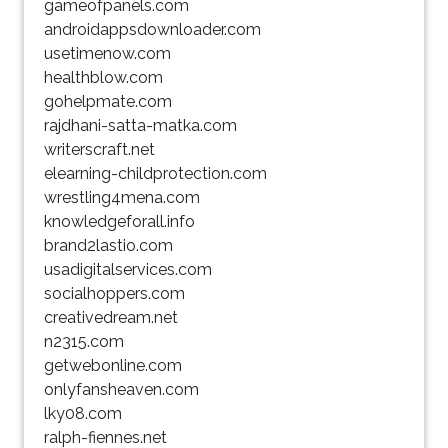
gameofpanels.com
androidappsdownloader.com
usetimenow.com
healthblow.com
gohelpmate.com
rajdhani-satta-matka.com
writerscraft.net
elearning-childprotection.com
wrestling4mena.com
knowledgeforall.info
brand2lastio.com
usadigitalservices.com
socialhoppers.com
creativedream.net
n2315.com
getwebonline.com
onlyfansheaven.com
lky08.com
ralph-fiennes.net