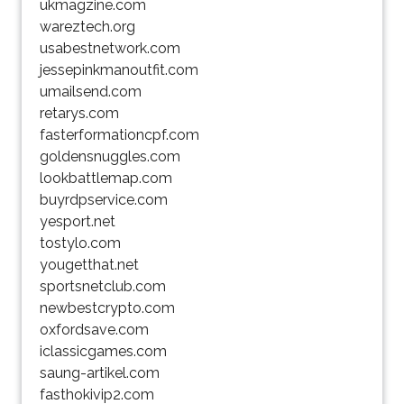
ukmagzine.com
wareztech.org
usabestnetwork.com
jessepinkmanoutfit.com
umailsend.com
retarys.com
fasterformationcpf.com
goldensnuggles.com
lookbattlemap.com
buyrdpservice.com
yesport.net
tostylo.com
yougetthat.net
sportsnetclub.com
newbestcrypto.com
oxfordsave.com
iclassicgames.com
saung-artikel.com
fasthokivip2.com