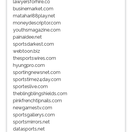
lawyersforhire.co
businemarket.com
matahari88play.net
moneydescriptor.com
youthsmagazine.com
painaidee.net
sportsdarkest.com
webtoon.biz
thesportswires.com
hyungpro.com
sportingnewsnet.com
sportstime24day.com
sporteslive.com
theblingblingshields.com
pinkfrenchtipnails.com
newgamestv.com
sportsgallerys.com
sportsmirrors.net
datasports.net