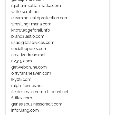
rajdhani-satta-matka.com
writerscraft.net
elearning-childprotection.com
wrestling4mena.com
knowledgeforall.info
brand2lastio.com
usadigitalservices.com
socialhoppers.com
creativedream.net
n2315.com
getwebonline.com
onlyfansheaven.com
lky08.com
ralph-fiennes.net
fielder-maximum-discount.net
fitfllex.com
genesisbusinesscredit.com
inforuang.com