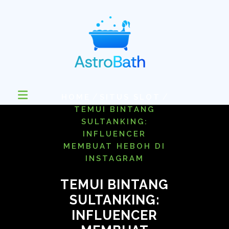
Skip
to
content
/
/
HOME
SITUS SLOT
TEMUI BINTANG
SULTANKING:
INFLUENCER
MEMBUAT HEBOH DI
INSTAGRAM
TEMUI BINTANG
SULTANKING:
INFLUENCER