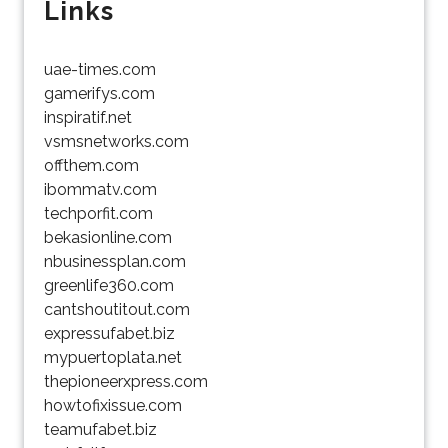
Links
uae-times.com
gamerifys.com
inspiratif.net
vsmsnetworks.com
offthem.com
ibommatv.com
techporfit.com
bekasionline.com
nbusinessplan.com
greenlife360.com
cantshoutitout.com
expressufabet.biz
mypuertoplata.net
thepioneerxpress.com
howtofixissue.com
teamufabet.biz