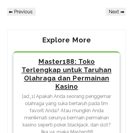
Post
Previous
Next
Previous
Next
navigation
Post
Post
Explore More
Master188: Toko
Terlengkap untuk Taruhan
Olahraga dan Permainan
Kasino
[ad_1] Apakah Anda seorang penggemar
olahraga yang suka bertaruh pada tim
favorit Anda? Atau mungkin Anda
menikmati serunya bermain permainan
kasino seperti poker, blackjack, dan slot?
Jika ya, maka Master188