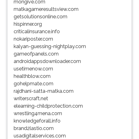
mongive.com
matkagameresultsview.com
getsolutionsonline.com
hispinner.org
criticalinsurance.info
nokariposter.com
kalyan-guessing-nightplay.com
gameofpanels.com
androidappsdownloader.com
usetimenow.com
healthblow.com
gohelpmate.com
rajdhani-satta-matka.com
writerscraft.net
elearning-childprotection.com
wrestling4mena.com
knowledgeforall.info
brand2lastio.com
usadigitalservices.com