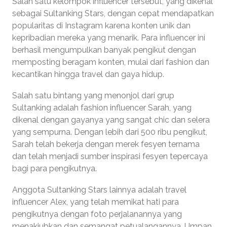
Salah satu kelompok influencer tersebut, yang dikenal
sebagai Sultanking Stars, dengan cepat mendapatkan
popularitas di Instagram karena konten unik dan
kepribadian mereka yang menarik. Para influencer ini
berhasil mengumpulkan banyak pengikut dengan
memposting beragam konten, mulai dari fashion dan
kecantikan hingga travel dan gaya hidup.
Salah satu bintang yang menonjol dari grup
Sultanking adalah fashion influencer Sarah, yang
dikenal dengan gayanya yang sangat chic dan selera
yang sempurna. Dengan lebih dari 500 ribu pengikut,
Sarah telah bekerja dengan merek fesyen ternama
dan telah menjadi sumber inspirasi fesyen tepercaya
bagi para pengikutnya.
Anggota Sultanking Stars lainnya adalah travel
influencer Alex, yang telah memikat hati para
pengikutnya dengan foto perjalanannya yang
menakjubkan dan semangat petualangannya. Umpan