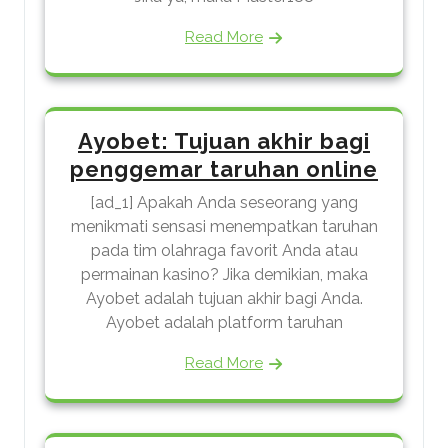
Read More
Ayobet: Tujuan akhir bagi
penggemar taruhan online
[ad_1] Apakah Anda seseorang yang
menikmati sensasi menempatkan taruhan
pada tim olahraga favorit Anda atau
permainan kasino? Jika demikian, maka
Ayobet adalah tujuan akhir bagi Anda.
Ayobet adalah platform taruhan
Read More