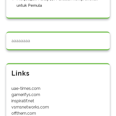
untuk Pemula
aaaaaaaa
Links
uae-times.com
gamerifys.com
inspiratif.net
vsmsnetworks.com
offthem.com