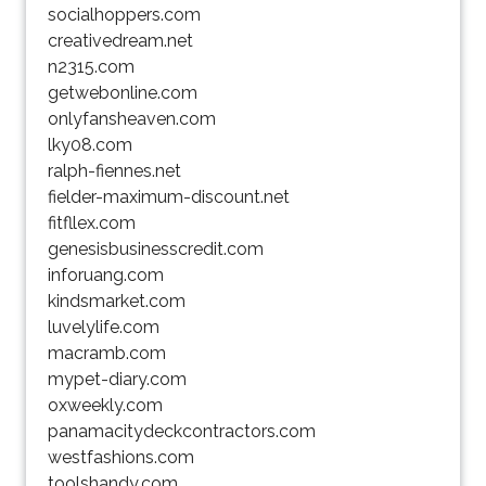
socialhoppers.com
creativedream.net
n2315.com
getwebonline.com
onlyfansheaven.com
lky08.com
ralph-fiennes.net
fielder-maximum-discount.net
fitfllex.com
genesisbusinesscredit.com
inforuang.com
kindsmarket.com
luvelylife.com
macramb.com
mypet-diary.com
oxweekly.com
panamacitydeckcontractors.com
westfashions.com
toolshandy.com