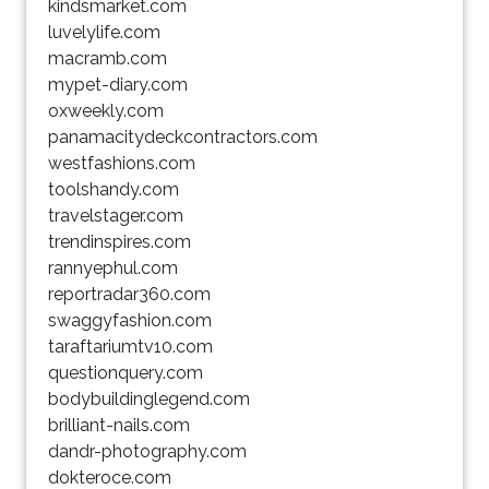
kindsmarket.com
luvelylife.com
macramb.com
mypet-diary.com
oxweekly.com
panamacitydeckcontractors.com
westfashions.com
toolshandy.com
travelstager.com
trendinspires.com
rannyephul.com
reportradar360.com
swaggyfashion.com
taraftariumtv10.com
questionquery.com
bodybuildinglegend.com
brilliant-nails.com
dandr-photography.com
dokteroce.com