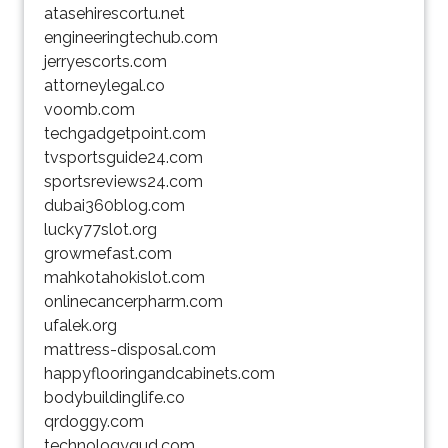
atasehirescortu.net
engineeringtechub.com
jerryescorts.com
attorneylegal.co
voomb.com
techgadgetpoint.com
tvsportsguide24.com
sportsreviews24.com
dubai360blog.com
lucky77slot.org
growmefast.com
mahkotahokislot.com
onlinecancerpharm.com
ufalek.org
mattress-disposal.com
happyflooringandcabinets.com
bodybuildinglife.co
qrdoggy.com
technologygud.com