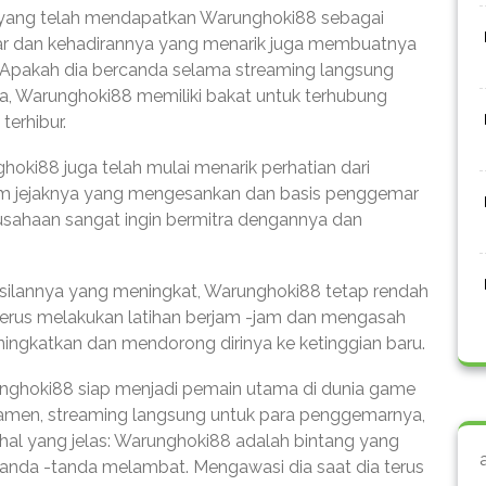
 yang telah mendapatkan Warunghoki88 sebagai
lar dan kehadirannya yang menarik juga membuatnya
. Apakah dia bercanda selama streaming langsung
ya, Warunghoki88 memiliki bakat untuk terhubung
erhibur.
hoki88 juga telah mulai menarik perhatian dari
am jejaknya yang mengesankan dan basis penggemar
usahaan sangat ingin bermitra dengannya dan
asilannya yang meningkat, Warunghoki88 tetap rendah
 terus melakukan latihan berjam -jam dan mengasah
ningkatkan dan mendorong dirinya ke ketinggian baru.
unghoki88 siap menjadi pemain utama di dunia game
namen, streaming langsung untuk para penggemarnya,
 hal yang jelas: Warunghoki88 adalah bintang yang
anda -tanda melambat. Mengawasi dia saat dia terus