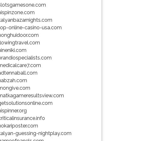
slotsgamesone.com
hispinzone.com
kalyanbazarnights.com
top-online-casino-usa.com
honghuidoor.com
flowingtravel.com
nineniki.com
brandiospecialists.com
medicalcare7.com
adtennaball.com
nabzah.com
mongive.com
matkagameresultsview.com
getsolutionsonline.com
hispinner.org
criticalinsurance.info
nokariposter.com
kalyan-guessing-nightplay.com
gameofpanels.com