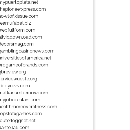
mypuertoplata.net
thepioneerxpress.com
howtofixissue.com
teamufabet.biz
webfullform.com
allviddownload.com
decorsmag.com
gamblingcasinonews.com
universitiesofamerica.net
progameofbrands.com
qbreview.org
servicewueste.org
zippyrevs.com
matkanumbernow.com
myjobcirculars.com
healthmoreoverfitness.com
topslotxgames.com
routerloggnet.net
dantella6.com