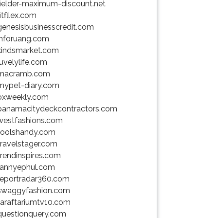
fielder-maximum-discount.net
fitfllex.com
genesisbusinesscredit.com
inforuang.com
kindsmarket.com
luvelylife.com
macramb.com
mypet-diary.com
oxweekly.com
panamacitydeckcontractors.com
westfashions.com
toolshandy.com
travelstager.com
trendinspires.com
rannyephul.com
reportradar360.com
swaggyfashion.com
taraftariumtv10.com
questionquery.com