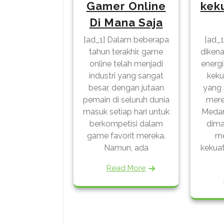
Gamer Online
kek
Di Mana Saja
[ad_1] Dalam beberapa
[ad_1
tahun terakhir, game
diken
online telah menjadi
energi
industri yang sangat
keku
besar, dengan jutaan
yang 
pemain di seluruh dunia
mere
masuk setiap hari untuk
Medan
berkompetisi dalam
dima
game favorit mereka.
m
Namun, ada
kekuat
Read More