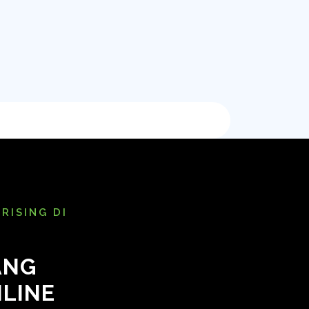
RISING DI
ANG
NLINE