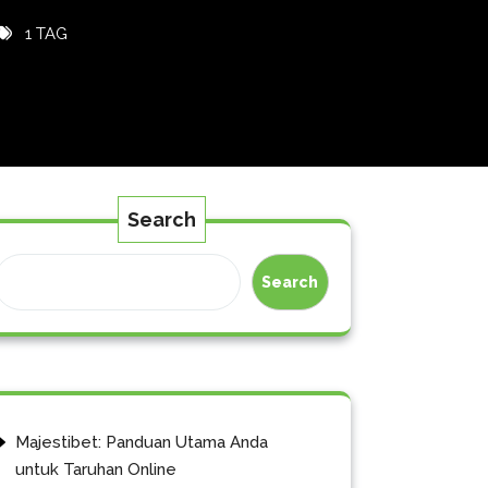
1 TAG
Search
Search
Majestibet: Panduan Utama Anda
untuk Taruhan Online