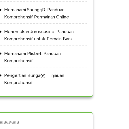
Memahami Saung4D: Panduan
Komprehensif Permainan Online
Menemukan Juruscasino: Panduan
Komprehensif untuk Pemain Baru
Memahami Plisbet: Panduan
Komprehensif
Pengertian Bunga99: Tinjauan
Komprehensif
aaaaaaaa