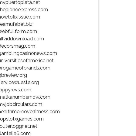
mypuertoplata.net
thepioneerxpress.com
howtofixissue.com
teamufabet.biz
webfullform.com
allviddownload.com
decorsmag.com
gamblingcasinonews.com
universitiesofamerica.net
progameofbrands.com
qbreview.org
servicewueste.org
zippyrevs.com
matkanumbernow.com
myjobcirculars.com
healthmoreoverfitness.com
topslotxgames.com
routerloggnet.net
dantella6.com