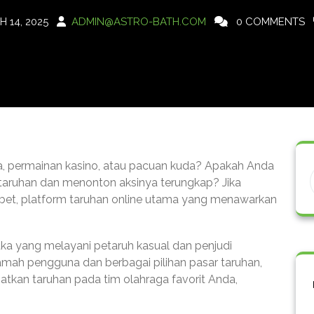
 14, 2025
ADMIN@ASTRO-BATH.COM
0 COMMENTS
 permainan kasino, atau pacuan kuda? Apakah Anda
aruhan dan menonton aksinya terungkap? Jika
bet, platform taruhan online utama yang menawarkan
uka yang melayani petaruh kasual dan penjudi
ah pengguna dan berbagai pilihan pasar taruhan,
an taruhan pada tim olahraga favorit Anda,