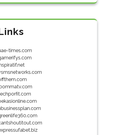
Links
uae-times.com
gamerifys.com
inspiratif.net
vsmsnetworks.com
offthem.com
ibommatv.com
techporfit.com
bekasionline.com
nbusinessplan.com
greenlife360.com
cantshoutitout.com
expressufabet.biz