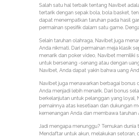
Salah satu hal terbaik tentang Navibet ada
tertarik dengan sepak bola, bola basket, ten
dapat menempatkan taruhan pada hasil gam
permainan spesifik dalam satu game. Denga
Selain taruhan olahraga, Navibet juga me
Anda nikmati. Dari permainan meja klasik se
menarik dan poker video, Navibet memiliki
untuk bersenang -senang atau dengan ua
Navibet, Anda dapat yakin bahwa uang An
Navibet juga menawarkan berbagai bonus
Anda menjadi lebih menarik. Dari bonus se
berkelanjutan untuk pelanggan yang loyal
pemainnya atas kesetiaan dan dukungan m
kemenangan Anda dan membawa taruhan And
Jadi mengapa menunggu? Temukan dunia taru
Mendaftar untuk akun, melakukan setoran,