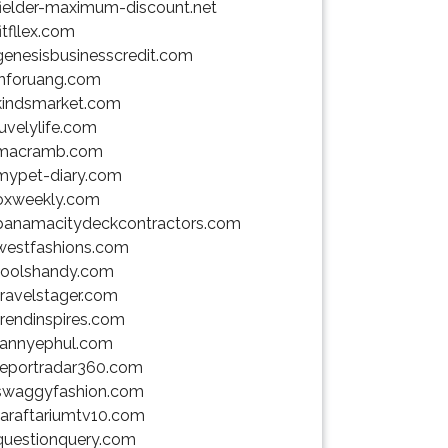
fielder-maximum-discount.net
fitfllex.com
genesisbusinesscredit.com
inforuang.com
kindsmarket.com
luvelylife.com
macramb.com
mypet-diary.com
oxweekly.com
panamacitydeckcontractors.com
westfashions.com
toolshandy.com
travelstager.com
trendinspires.com
rannyephul.com
reportradar360.com
swaggyfashion.com
taraftariumtv10.com
questionquery.com