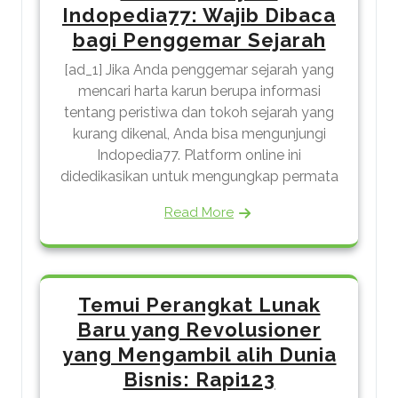
Indopedia77: Wajib Dibaca
bagi Penggemar Sejarah
[ad_1] Jika Anda penggemar sejarah yang
mencari harta karun berupa informasi
tentang peristiwa dan tokoh sejarah yang
kurang dikenal, Anda bisa mengunjungi
Indopedia77. Platform online ini
didedikasikan untuk mengungkap permata
Read More
Temui Perangkat Lunak
Baru yang Revolusioner
yang Mengambil alih Dunia
Bisnis: Rapi123