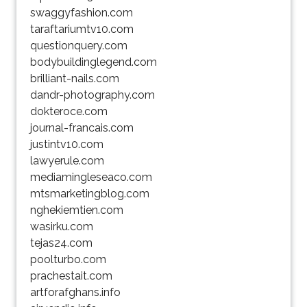
swaggyfashion.com
taraftariumtv10.com
questionquery.com
bodybuildinglegend.com
brilliant-nails.com
dandr-photography.com
dokteroce.com
journal-francais.com
justintv10.com
lawyerule.com
mediamingleseaco.com
mtsmarketingblog.com
nghekiemtien.com
wasirku.com
tejas24.com
poolturbo.com
prachestait.com
artforafghans.info