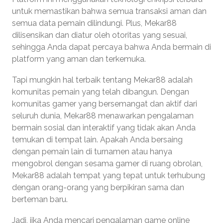
untuk memastikan bahwa semua transaksi aman dan
semua data pemain dilindungi. Plus, Mekar88
dilisensikan dan diatur oleh otoritas yang sesuai,
sehingga Anda dapat percaya bahwa Anda bermain di
platform yang aman dan terkemuka.
Tapi mungkin hal terbaik tentang Mekar88 adalah
komunitas pemain yang telah dibangun. Dengan
komunitas gamer yang bersemangat dan aktif dari
seluruh dunia, Mekar88 menawarkan pengalaman
bermain sosial dan interaktif yang tidak akan Anda
temukan di tempat lain. Apakah Anda bersaing
dengan pemain lain di turnamen atau hanya
mengobrol dengan sesama gamer di ruang obrolan,
Mekar88 adalah tempat yang tepat untuk terhubung
dengan orang-orang yang berpikiran sama dan
berteman baru.
Jadi, jika Anda mencari pengalaman game online