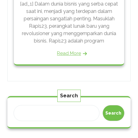
[ad_1] Dalam dunia bisnis yang serba cepat
saat ini, menjadi yang terdepan dalam
persaingan sangatlah penting. Masuklah
Rapi123, perangkat lunak baru yang
revolusioner yang menggemparkan dunia
bisnis. Rapi123 adalah program
Read More
Search
Search