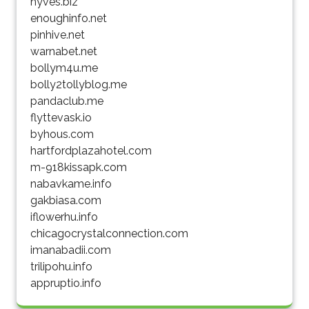
hyves.biz
enoughinfo.net
pinhive.net
warnabet.net
bollym4u.me
bolly2tollyblog.me
pandaclub.me
flyttevask.io
byhous.com
hartfordplazahotel.com
m-918kissapk.com
nabavkame.info
gakbiasa.com
iflowerhu.info
chicagocrystalconnection.com
imanabadii.com
trilipohu.info
appruptio.info