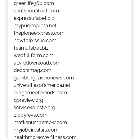
greenlife360.com
cantshoutitout.com
expressufabet.biz
mypuertoplata.net
thepioneerxpress.com
howtofixissue.com
teamufabet.biz
webfullform.com
allviddownload.com
decorsmag.com
gamblingcasinonews.com
universitiesofamerica.net
progameofbrands.com
qbreview.org
servicewueste.org
zippyrevs.com
matkanumbernow.com
myjobcirculars.com
healthmoreoverfitness.com