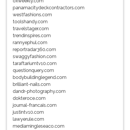
oxweekly.com
panamacitydeckcontractors.com
westfashions.com
toolshandy.com
travelstager.com
trendinspires.com
rannyephul.com
reportradar360.com
swaggyfashion.com
taraftariumtv10.com
questionquery.com
bodybuildinglegend.com
brilliant-nails.com
dandr-photography.com
dokteroce.com
journal-francais.com
justintv10.com
lawyerule.com
mediamingleseaco.com