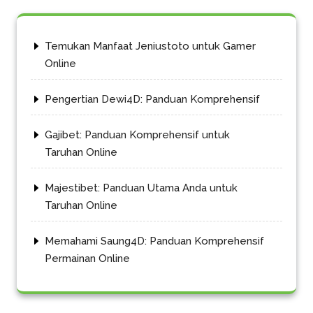
Temukan Manfaat Jeniustoto untuk Gamer
Online
Pengertian Dewi4D: Panduan Komprehensif
Gajibet: Panduan Komprehensif untuk
Taruhan Online
Majestibet: Panduan Utama Anda untuk
Taruhan Online
Memahami Saung4D: Panduan Komprehensif
Permainan Online