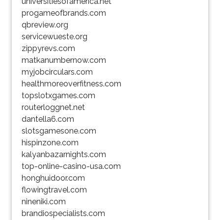
universitiesofamerica.net
progameofbrands.com
qbreview.org
servicewueste.org
zippyrevs.com
matkanumbernow.com
myjobcirculars.com
healthmoreoverfitness.com
topslotxgames.com
routerloggnet.net
dantella6.com
slotsgamesone.com
hispinzone.com
kalyanbazarnights.com
top-online-casino-usa.com
honghuidoor.com
flowingtravel.com
nineniki.com
brandiospecialists.com