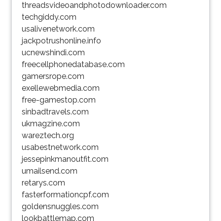
threadsvideoandphotodownloader.com
techgiddy.com
usalivenetwork.com
jackpotrushonline.info
ucnewshindi.com
freecellphonedatabase.com
gamersrope.com
exellewebmedia.com
free-gamestop.com
sinbadtravels.com
ukmagzine.com
wareztech.org
usabestnetwork.com
jessepinkmanoutfit.com
umailsend.com
retarys.com
fasterformationcpf.com
goldensnuggles.com
lookbattlemap.com