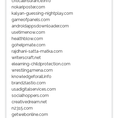
criticalinsurance.info
nokariposter.com
kalyan-guessing-nightplay.com
gameofpanels.com
androidappsdownloader.com
usetimenow.com
healthblow.com
gohelpmate.com
rajdhani-satta-matka.com
writerscraft.net
elearning-childprotection.com
wrestling4mena.com
knowledgeforall.info
brand2lastio.com
usadigitalservices.com
socialhoppers.com
creativedream.net
n2315.com
getwebonline.com