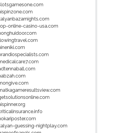
slotsgamesone.com
hispinzone.com
kalyanbazarnights.com
top-online-casino-usa.com
honghuidoor.com
flowingtravel.com
nineniki.com
brandiospecialists.com
medicalcare7.com
adtennaball.com
nabzah.com
mongive.com
matkagameresultsview.com
getsolutionsonline.com
hispinner.org
criticalinsurance.info
nokariposter.com
kalyan-guessing-nightplay.com
gameofpanels.com