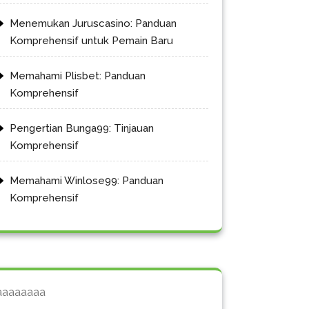
Menemukan Juruscasino: Panduan
Komprehensif untuk Pemain Baru
Memahami Plisbet: Panduan
Komprehensif
Pengertian Bunga99: Tinjauan
Komprehensif
Memahami Winlose99: Panduan
Komprehensif
aaaaaaaa