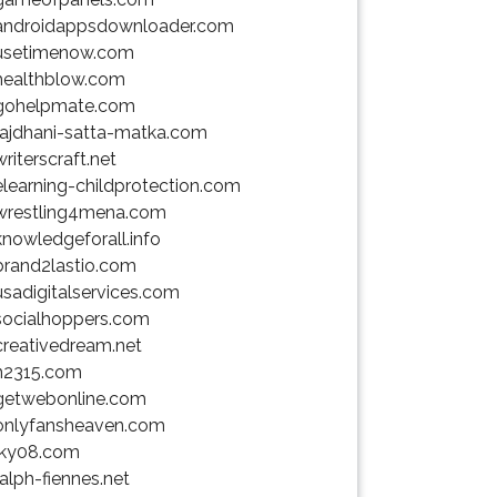
androidappsdownloader.com
usetimenow.com
healthblow.com
gohelpmate.com
rajdhani-satta-matka.com
writerscraft.net
elearning-childprotection.com
wrestling4mena.com
knowledgeforall.info
brand2lastio.com
usadigitalservices.com
socialhoppers.com
creativedream.net
n2315.com
getwebonline.com
onlyfansheaven.com
lky08.com
ralph-fiennes.net