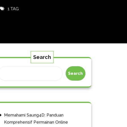
1 TAG
Search
Search
Memahami Saung4D: Panduan
Komprehensif Permainan Online