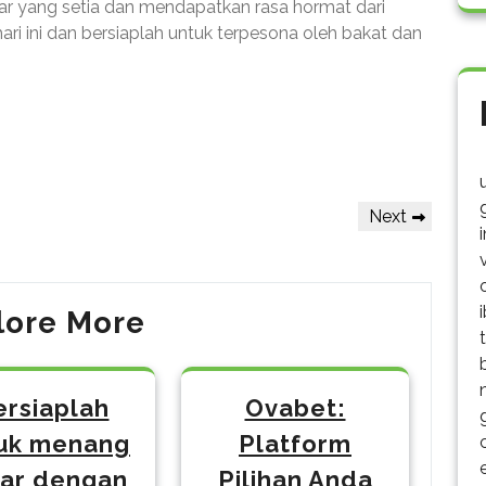
yang setia dan mendapatkan rasa hormat dari
i ini dan bersiaplah untuk terpesona oleh bakat dan
Next
Next
Post
lore More
ersiaplah
Ovabet:
uk menang
Platform
ar dengan
Pilihan Anda