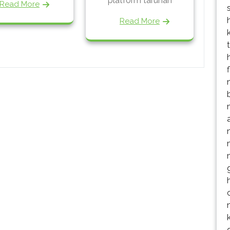
platform taruhan
Read More
Read More