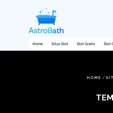
Skip
to
content
Home
Situs Slot
Slot Gratis
Slot
/
HOME
SI
TEM