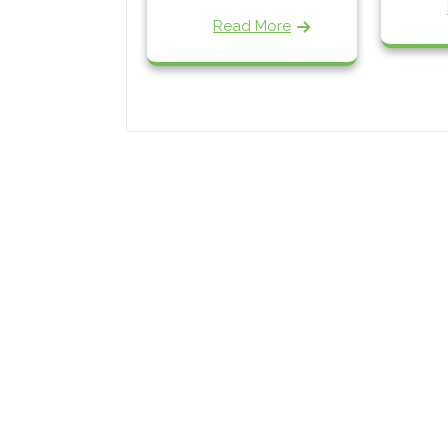
Read More