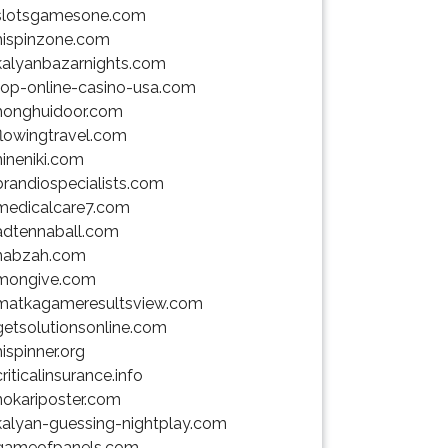
slotsgamesone.com
hispinzone.com
kalyanbazarnights.com
top-online-casino-usa.com
honghuidoor.com
flowingtravel.com
nineniki.com
brandiospecialists.com
medicalcare7.com
adtennaball.com
nabzah.com
mongive.com
matkagameresultsview.com
getsolutionsonline.com
hispinner.org
criticalinsurance.info
nokariposter.com
kalyan-guessing-nightplay.com
gameofpanels.com