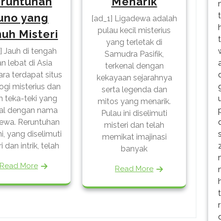
runtuhan
Menarik
uno yang
[ad_1] Ligadewa adalah
pulau kecil misterius
uh Misteri
yang terletak di
] Jauh di tengah
Samudra Pasifik,
n lebat di Asia
terkenal dengan
ra terdapat situs
kekayaan sejarahnya
ogi misterius dan
serta legenda dan
 teka-teki yang
mitos yang menarik.
nal dengan nama
Pulau ini diselimuti
ewa. Reruntuhan
misteri dan telah
i, yang diselimuti
memikat imajinasi
i dan intrik, telah
banyak
Read More
Read More