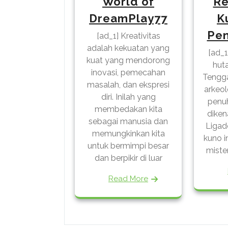
World of
Re
DreamPlay77
K
Pen
[ad_1] Kreativitas
adalah kekuatan yang
[ad_1
kuat yang mendorong
huta
inovasi, pemecahan
Tengga
masalah, dan ekspresi
arkeol
diri. Inilah yang
penuh
membedakan kita
dike
sebagai manusia dan
Ligad
memungkinkan kita
kuno in
untuk bermimpi besar
mister
dan berpikir di luar
Read More