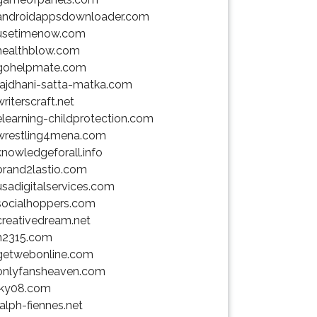
androidappsdownloader.com
usetimenow.com
healthblow.com
gohelpmate.com
rajdhani-satta-matka.com
writerscraft.net
elearning-childprotection.com
wrestling4mena.com
knowledgeforall.info
brand2lastio.com
usadigitalservices.com
socialhoppers.com
creativedream.net
n2315.com
getwebonline.com
onlyfansheaven.com
lky08.com
ralph-fiennes.net