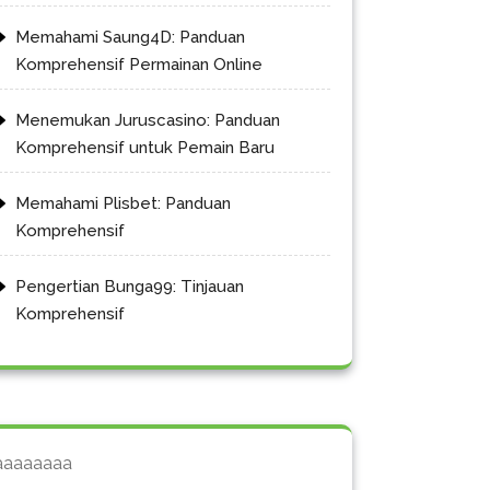
Memahami Saung4D: Panduan
Komprehensif Permainan Online
Menemukan Juruscasino: Panduan
Komprehensif untuk Pemain Baru
Memahami Plisbet: Panduan
Komprehensif
Pengertian Bunga99: Tinjauan
Komprehensif
aaaaaaaa