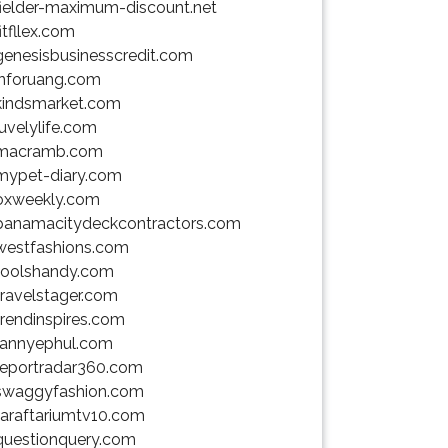
fielder-maximum-discount.net
fitfllex.com
genesisbusinesscredit.com
inforuang.com
kindsmarket.com
luvelylife.com
macramb.com
mypet-diary.com
oxweekly.com
panamacitydeckcontractors.com
westfashions.com
toolshandy.com
travelstager.com
trendinspires.com
rannyephul.com
reportradar360.com
swaggyfashion.com
taraftariumtv10.com
questionquery.com