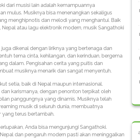
i dari musisi lain adalah kemampuannya
n mulus. Musiknya bisa menenangkan sekaligus
yang menghipnotis dan melodi yang menghantui. Baik
 Nepal atau lagu elektronik modern, musik Sangathoki
 juga dikenal dengan liriknya yang bertenaga dan
tuh tema cinta, kehilangan, dan kerinduan, bergema
ang dalam. Pengisahan cerita yang puitis dan
buat musiknya menarik dan sangat menyentuh.
t setia, baik di Nepal maupun internasional.
t dan karismanya, dengan penonton terpikat oleh
ilan panggungnya yang dinamis. Musiknya telah
streaming musik di seluruh dunia, membuatnya
r yang terus bertambah.
terlupakan, Anda bisa mengunjungi Sangathoki.
al Nepal dan pengaruh modern pasti akan meninggalkan