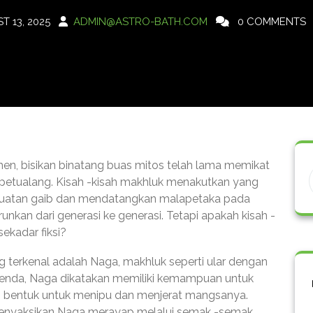
T 13, 2025
ADMIN@ASTRO-BATH.COM
0 COMMENTS
men, bisikan binatang buas mitos telah lama memikat
petualang. Kisah -kisah makhluk menakutkan yang
kekuatan gaib dan mendatangkan malapetaka pada
unkan dari generasi ke generasi. Tetapi apakah kisah -
sekadar fiksi?
 terkenal adalah Naga, makhluk seperti ular dengan
egenda, Naga dikatakan memiliki kemampuan untuk
 bentuk untuk menipu dan menjerat mangsanya.
enyaksikan Naga merayap melalui semak -semak,