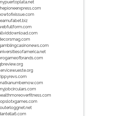
mypuertoplata.net
thepioneerxpress.com
howtofixissue.com
teamufabet.biz
webfullform.com
allviddownload.com
decorsmag.com
gamblingcasinonews.com
universitiesofamerica.net
progameofbrands.com
qbreview.org
servicewueste.org
zippyrevs.com
matkanumbernow.com
myjobcirculars.com
healthmoreoverfitness.com
topslotxgames.com
routerloggnet.net
dantella6.com