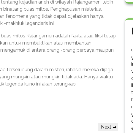
 tentang kejadian aneh di wilayah Rajangamen, lebih
n binatang buas mitos. Penghapusan misterius,
an fenomena yang tidak dapat dijelaskan hanya
-makhluk legendaris ini.
buas mitos Rajangamen adalah fakta atau fiksi tetap
emukan untuk membuktikan atau membantah
s mengamuk di antara orang -orang percaya maupun
ap terselubung dalam misteri, rahasia mereka dijaga
yang mungkin atau mungkin tidak ada. Hanya waktu
ik legenda kuno ini akan terungkap.
Next
Next