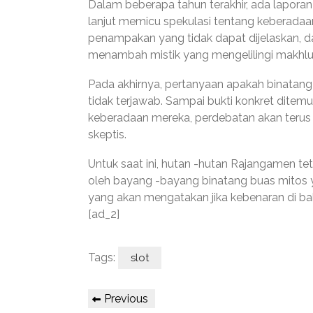
Dalam beberapa tahun terakhir, ada laporan
lanjut memicu spekulasi tentang keberadaa
penampakan yang tidak dapat dijelaskan, d
menambah mistik yang mengelilingi makhluk 
Pada akhirnya, pertanyaan apakah binatang 
tidak terjawab. Sampai bukti konkret dit
keberadaan mereka, perdebatan akan teru
skeptis.
Untuk saat ini, hutan -hutan Rajangamen tet
oleh bayang -bayang binatang buas mitos 
yang akan mengatakan jika kebenaran di bal
[ad_2]
Tags:
slot
Post
Previous
Previous