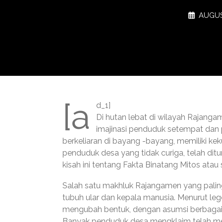
AUGUS
[a
d_1]
Di hutan lebat di wilayah Rajanga
imajinasi penduduk setempat dan 
berkeliaran di bayang -bayang, memiliki 
penduduk desa yang tidak curiga, telah ditur
kisah ini tentang Fakta Binatang Mitos atau 
Salah satu makhluk Rajangamen yang paling
tubuh ular dan kepala manusia. Menurut l
mengubah bentuk, dengan asumsi berbagai
Banyak penduduk desa mengklaim telah m