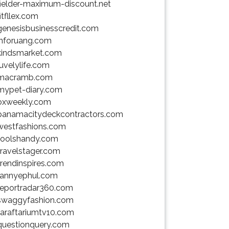
fielder-maximum-discount.net
fitfllex.com
genesisbusinesscredit.com
inforuang.com
kindsmarket.com
luvelylife.com
macramb.com
mypet-diary.com
oxweekly.com
panamacitydeckcontractors.com
westfashions.com
toolshandy.com
travelstager.com
trendinspires.com
rannyephul.com
reportradar360.com
swaggyfashion.com
taraftariumtv10.com
questionquery.com