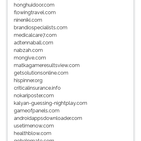
honghuidoor.com
flowingtravel.com
nineniki.com
brandiospecialists.com
medicalcare7.com
adtennaball.com
nabzah.com
mongive.com
matkagameresultsview.com
getsolutionsonline.com
hispinner.org
criticalinsurance.info
nokariposter.com
kalyan-guessing-nightplay.com
gameofpanels.com
androidappsdownloader.com
usetimenow.com
healthblow.com
gohelpmate.com