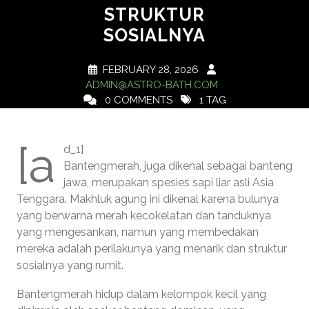
STRUKTUR
SOSIALNYA
FEBRUARY 28, 2026
ADMIN@ASTRO-BATH.COM
0 COMMENTS
1 TAG
[a
d_1]
Bantengmerah, juga dikenal sebagai banteng
jawa, merupakan spesies sapi liar asli Asia
Tenggara. Makhluk agung ini dikenal karena bulunya
yang berwarna merah kecokelatan dan tanduknya
yang mengesankan, namun yang membedakan
mereka adalah perilakunya yang menarik dan struktur
sosialnya yang rumit.
Bantengmerah hidup dalam kelompok kecil yang