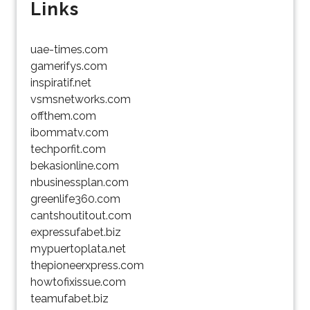
Links
uae-times.com
gamerifys.com
inspiratif.net
vsmsnetworks.com
offthem.com
ibommatv.com
techporfit.com
bekasionline.com
nbusinessplan.com
greenlife360.com
cantshoutitout.com
expressufabet.biz
mypuertoplata.net
thepioneerxpress.com
howtofixissue.com
teamufabet.biz