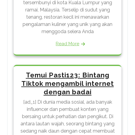
tersembunyi di kota Kuala Lumpur yang
ramai, Malaysia. Terselip di sudut yang
tenang, restoran kecil ini menawarkan
pengalaman kuliner yang unik yang akan
menggoda selera Anda
Read More
Temui Pasti123: Bintang
Tiktok mengambil internet
dengan badai
[ad_1] Di dunia media sosial, ada banyak
influencer dan pembuat konten yang
bersaing untuk perhatian dan pengikut. Di
antara lautan wajah, seorang bintang yang
sedang naik daun dengan cepat membuat