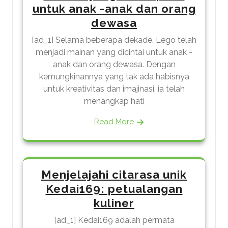
untuk anak -anak dan orang
dewasa
[ad_1] Selama beberapa dekade, Lego telah
menjadi mainan yang dicintai untuk anak -
anak dan orang dewasa. Dengan
kemungkinannya yang tak ada habisnya
untuk kreativitas dan imajinasi, ia telah
menangkap hati
Read More
Menjelajahi citarasa unik
Kedai169: petualangan
kuliner
[ad_1] Kedai169 adalah permata