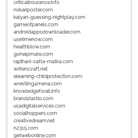
criticalinsurance.info
nokariposter.com
kalyan-guessing-nightplay.com
gameofpanels.com
androidappsdownloader.com
usetimenow.com
healthblow.com
gohelpmate.com
rajdhani-satta-matka.com
writerscraft.net
elearning-childprotection.com
wrestling4mena.com
knowledgeforall.info
brand2lastio.com
usadigitalservices.com
socialhoppers.com
creativedream.net
n2315.com
getwebonline.com