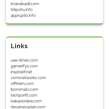
imanabadii.com
trilipohu.info
appruptio.info
Links
uae-times.com
gamerifys.com
inspiratif.net
vsmsnetworks.com
offthem.com
ibommatv.com
techporfit.com
bekasionline.com
nbusinessplan.com