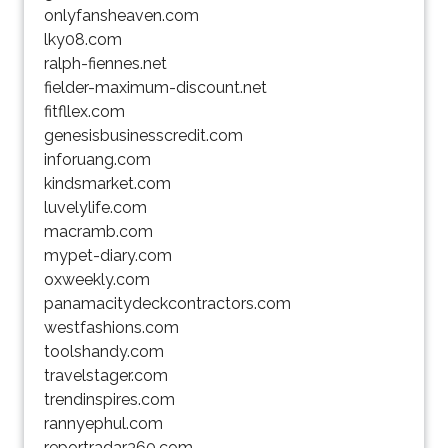
onlyfansheaven.com
lky08.com
ralph-fiennes.net
fielder-maximum-discount.net
fitfllex.com
genesisbusinesscredit.com
inforuang.com
kindsmarket.com
luvelylife.com
macramb.com
mypet-diary.com
oxweekly.com
panamacitydeckcontractors.com
westfashions.com
toolshandy.com
travelstager.com
trendinspires.com
rannyephul.com
reportradar360.com