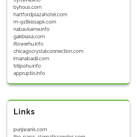
byhous.com
hartfordplazahotel.com
m-918kissapk.com
nabavkame.info
gakbiasa.com
iflowerhu.info
chicagocrystalconnection.com
imanabadii.com
trilipohu.info
appruptio.info
Links
punjwanis.com
the-parcs-clematiscondos.com