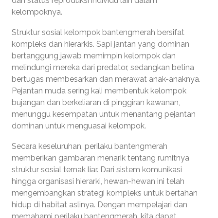
dan status reproduksi individu lain dalam
kelompoknya.
Struktur sosial kelompok bantengmerah bersifat
kompleks dan hierarkis. Sapi jantan yang dominan
bertanggung jawab memimpin kelompok dan
melindungi mereka dari predator, sedangkan betina
bertugas membesarkan dan merawat anak-anaknya.
Pejantan muda sering kali membentuk kelompok
bujangan dan berkeliaran di pinggiran kawanan,
menunggu kesempatan untuk menantang pejantan
dominan untuk menguasai kelompok.
Secara keseluruhan, perilaku bantengmerah
memberikan gambaran menarik tentang rumitnya
struktur sosial ternak liar. Dari sistem komunikasi
hingga organisasi hierarki, hewan-hewan ini telah
mengembangkan strategi kompleks untuk bertahan
hidup di habitat aslinya. Dengan mempelajari dan
memahami perilaku bantengmerah, kita dapat