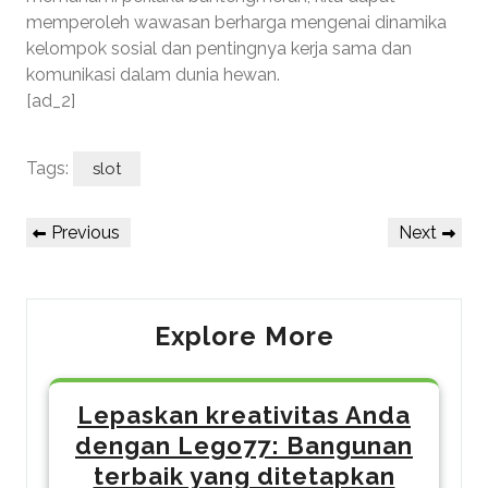
memperoleh wawasan berharga mengenai dinamika
kelompok sosial dan pentingnya kerja sama dan
komunikasi dalam dunia hewan.
[ad_2]
Tags:
slot
Post
Previous
Next
Previous
Next
navigation
Post
Post
Explore More
Lepaskan kreativitas Anda
dengan Lego77: Bangunan
terbaik yang ditetapkan