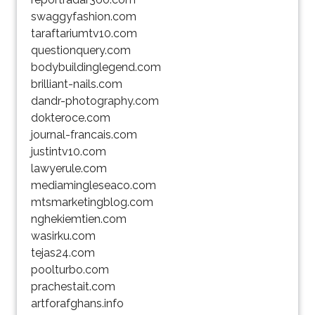
swaggyfashion.com
taraftariumtv10.com
questionquery.com
bodybuildinglegend.com
brilliant-nails.com
dandr-photography.com
dokteroce.com
journal-francais.com
justintv10.com
lawyerule.com
mediamingleseaco.com
mtsmarketingblog.com
nghekiemtien.com
wasirku.com
tejas24.com
poolturbo.com
prachestait.com
artforafghans.info