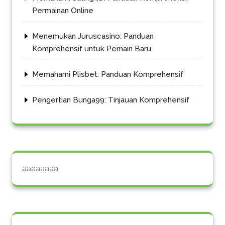
Permainan Online
Menemukan Juruscasino: Panduan
Komprehensif untuk Pemain Baru
Memahami Plisbet: Panduan Komprehensif
Pengertian Bunga99: Tinjauan Komprehensif
aaaaaaaa