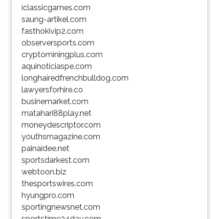
iclassicgames.com
saung-artikel.com
fasthokivip2.com
observersports.com
cryptominingplus.com
aquinoticiaspe.com
longhairedfrenchbulldog.com
lawyersforhire.co
businemarket.com
matahari88play.net
moneydescriptor.com
youthsmagazine.com
painaidee.net
sportsdarkest.com
webtoon.biz
thesportswires.com
hyungpro.com
sportingnewsnet.com
sportstime24day.com