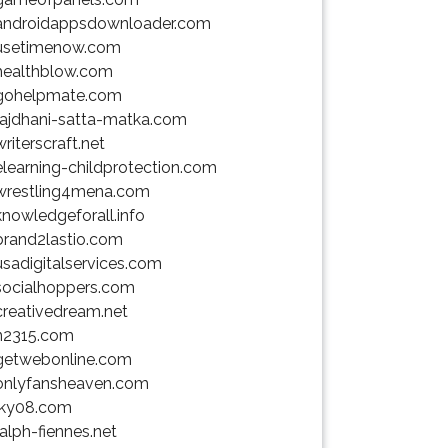
androidappsdownloader.com
usetimenow.com
healthblow.com
gohelpmate.com
rajdhani-satta-matka.com
writerscraft.net
elearning-childprotection.com
wrestling4mena.com
knowledgeforall.info
brand2lastio.com
usadigitalservices.com
socialhoppers.com
creativedream.net
n2315.com
getwebonline.com
onlyfansheaven.com
lky08.com
ralph-fiennes.net