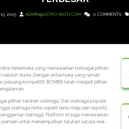
15, 2025
ADMIN@ASTRO-BATH.COM
0 COMMENTS
nline terkemuka yang menawarkan berbagai pilihan
ri seluruh dunia. Dengan antarmuka yang ramah
 peluang kompetitif, BOM88 telah menjadi pilihan
pengalaman.
ai pilihan taruhan olahraga. Dari olahraga populer
ingga olahraga niche seperti tenis meja dan esports,
 penggemar olahraga. Platform ini juga menawarkan
 pemain untuk menempatkan taruhan secara real-