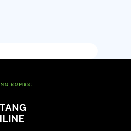
ANG BOM88:
NTANG
NLINE