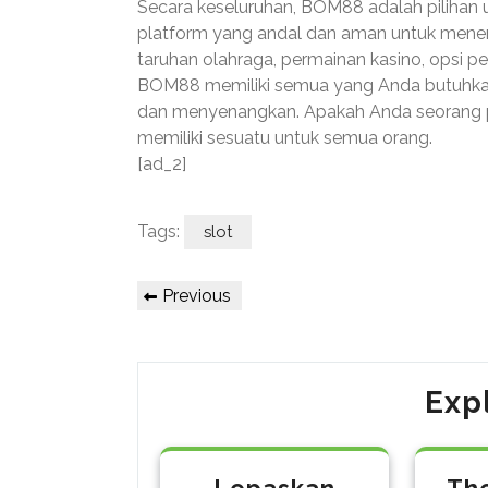
Secara keseluruhan, BOM88 adalah pilihan
platform yang andal dan aman untuk menem
taruhan olahraga, permainan kasino, opsi 
BOM88 memiliki semua yang Anda butuhka
dan menyenangkan. Apakah Anda seorang 
memiliki sesuatu untuk semua orang.
[ad_2]
Tags:
slot
Post
Previous
Previous
Post
navigation
Exp
Lepaskan
The