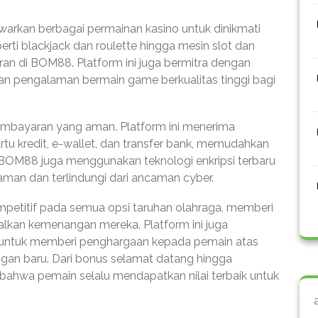
arkan berbagai permainan kasino untuk dinikmati
erti blackjack dan roulette hingga mesin slot dan
uran di BOM88. Platform ini juga bermitra dengan
n pengalaman bermain game berkualitas tinggi bagi
pembayaran yang aman. Platform ini menerima
u kredit, e-wallet, dan transfer bank, memudahkan
BOM88 juga menggunakan teknologi enkripsi terbaru
man dan terlindungi dari ancaman cyber.
petitif pada semua opsi taruhan olahraga, memberi
kan kemenangan mereka. Platform ini juga
 untuk memberi penghargaan kepada pemain atas
gan baru. Dari bonus selamat datang hingga
hwa pemain selalu mendapatkan nilai terbaik untuk