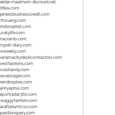
fielder-maximum-discount.net
fitfllex.com
genesisbusinesscredit.com
inforuang.com
kindsmarket.com
luvelylife.com
macramb.com
mypet-diary.com
oxweekly.com
panamacitydeckcontractors.com
westfashions.com
toolshandy.com
travelstager.com
trendinspires.com
rannyephul.com
reportradar360.com
swaggyfashion.com
taraftariumtv10.com
questionquery.com