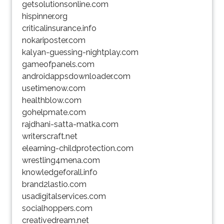
getsolutionsonline.com
hispinner.org
criticalinsurance.info
nokariposter.com
kalyan-guessing-nightplay.com
gameofpanels.com
androidappsdownloader.com
usetimenow.com
healthblow.com
gohelpmate.com
rajdhani-satta-matka.com
writerscraft.net
elearning-childprotection.com
wrestling4mena.com
knowledgeforall.info
brand2lastio.com
usadigitalservices.com
socialhoppers.com
creativedream.net