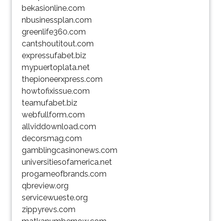
bekasionline.com
nbusinessplan.com
greenlife360.com
cantshoutitout.com
expressufabet.biz
mypuertoplata.net
thepioneerxpress.com
howtofixissue.com
teamufabet.biz
webfullform.com
allviddownload.com
decorsmag.com
gamblingcasinonews.com
universitiesofamerica.net
progameofbrands.com
qbreview.org
servicewueste.org
zippyrevs.com