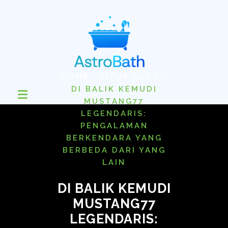
Skip
to
content
/
/
HOME
SITUS SLOT
DI BALIK KEMUDI
MUSTANG77
LEGENDARIS:
PENGALAMAN
BERKENDARA YANG
BERBEDA DARI YANG
LAIN
DI BALIK KEMUDI
MUSTANG77
LEGENDARIS: