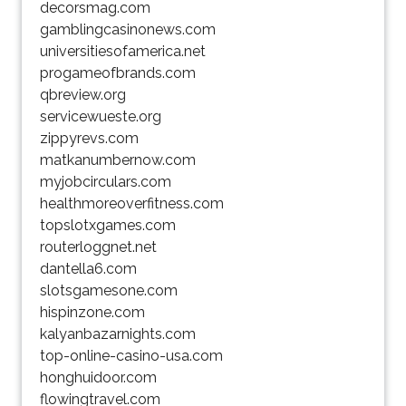
decorsmag.com
gamblingcasinonews.com
universitiesofamerica.net
progameofbrands.com
qbreview.org
servicewueste.org
zippyrevs.com
matkanumbernow.com
myjobcirculars.com
healthmoreoverfitness.com
topslotxgames.com
routerloggnet.net
dantella6.com
slotsgamesone.com
hispinzone.com
kalyanbazarnights.com
top-online-casino-usa.com
honghuidoor.com
flowingtravel.com