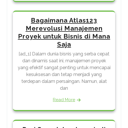
Bagaimana Atlas123
Merevolusi Manajemen
Proyek untuk Bisnis di Mana
Saja
[ad_1] Dalam dunia bisnis yang serba cepat
dan dinamis saat ini, manajemen proyek
yang efektif sangat penting untuk mencapai
kesuksesan dan tetap menjadi yang
terdepan dalam persaingan. Namun, alat
dan
Read More