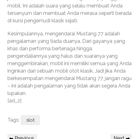
mobil. Ini adalah suara yang selalu membuat Anda
tersenyum dan membuat Anda merasa seperti berada
di kursi pengemudi klasik sejati.
Kesimpulannya, mengendarai Mustang 77 adalah
pengalaman yang tiada duanya. Dari gayanya yang
khas dan performa bertenaga hingga
pengendaliannya yang halus dan suaranya yang
menggembirakan, mobil ini memiliki semua yang Anda
inginkan dari sebuah mobil otot klasik. Jadi jika Anda
berkesempatan mengendarai Mustang 77, jangan ragu
– ini adalah pengalaman yang tidak akan segera Anda
lupakan.
[ad_2]
Tags:
slot
Post
Previous
Next
Previous
Next