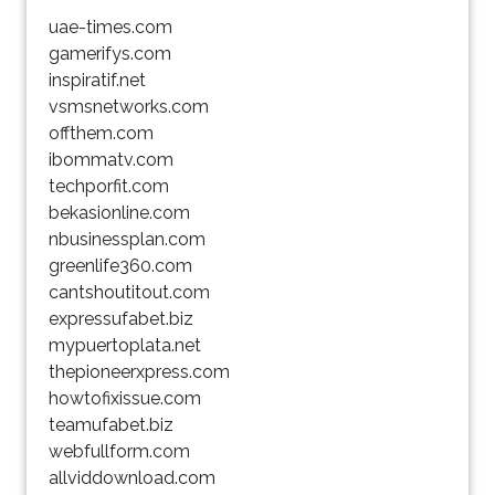
uae-times.com
gamerifys.com
inspiratif.net
vsmsnetworks.com
offthem.com
ibommatv.com
techporfit.com
bekasionline.com
nbusinessplan.com
greenlife360.com
cantshoutitout.com
expressufabet.biz
mypuertoplata.net
thepioneerxpress.com
howtofixissue.com
teamufabet.biz
webfullform.com
allviddownload.com