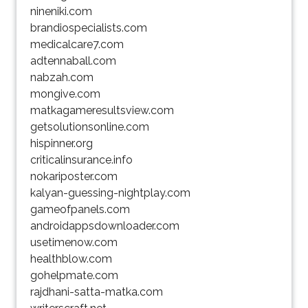
nineniki.com
brandiospecialists.com
medicalcare7.com
adtennaball.com
nabzah.com
mongive.com
matkagameresultsview.com
getsolutionsonline.com
hispinner.org
criticalinsurance.info
nokariposter.com
kalyan-guessing-nightplay.com
gameofpanels.com
androidappsdownloader.com
usetimenow.com
healthblow.com
gohelpmate.com
rajdhani-satta-matka.com