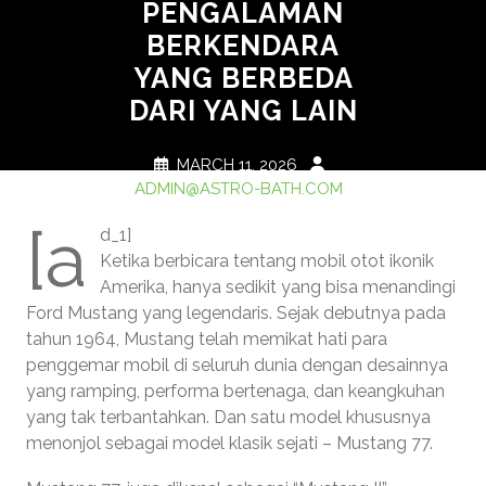
PENGALAMAN
BERKENDARA
YANG BERBEDA
DARI YANG LAIN
MARCH 11, 2026
ADMIN@ASTRO-BATH.COM
0 COMMENTS
1 TAG
[a
d_1]
Ketika berbicara tentang mobil otot ikonik
Amerika, hanya sedikit yang bisa menandingi
Ford Mustang yang legendaris. Sejak debutnya pada
tahun 1964, Mustang telah memikat hati para
penggemar mobil di seluruh dunia dengan desainnya
yang ramping, performa bertenaga, dan keangkuhan
yang tak terbantahkan. Dan satu model khususnya
menonjol sebagai model klasik sejati – Mustang 77.