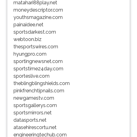
matahari88play.net
moneydescriptor.com
youthsmagazine.com
painaidee.net
sportsdarkest.com
webtoon.biz
thesportswires.com
hyungpro.com
sportingnewsnet.com
sportstime24day.com
sporteslive.com
theblingblingshields.com
pinkfrenchtipnails.com
newgamestv.com
sportsgallerys.com
sportsmirrors.net
datasports.net
atasehirescortu.net
engineeringtechub.com