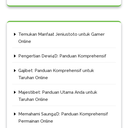
Temukan Manfaat Jeniustoto untuk Gamer
Online
Pengertian Dewi4D: Panduan Komprehensif
Gajibet: Panduan Komprehensif untuk
Taruhan Online
Majestibet: Panduan Utama Anda untuk
Taruhan Online
Memahami Saung4D: Panduan Komprehensif
Permainan Online