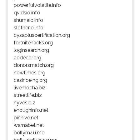
powerfulvolatile.info
qvidsio.info
shumaio.info
slotherio.info
cysapluscertification.org
fortnitehacks.org
loginsearch.org
aodecor.org
donorsmatch.org
nowtimes.org
casinoeing.org
livemocha.biz
streetlife.biz
hyves.biz
enoughinfo.net
pinhive.net
warnabet.net
bollym4u.me