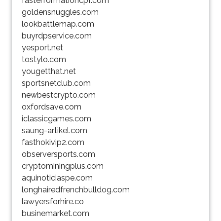
fasterformationcpf.com
goldensnuggles.com
lookbattlemap.com
buyrdpservice.com
yesport.net
tostylo.com
yougetthat.net
sportsnetclub.com
newbestcrypto.com
oxfordsave.com
iclassicgames.com
saung-artikel.com
fasthokivip2.com
observersports.com
cryptominingplus.com
aquinoticiaspe.com
longhairedfrenchbulldog.com
lawyersforhire.co
businemarket.com