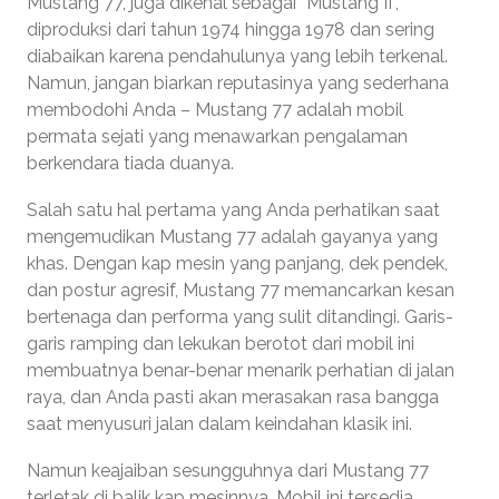
Mustang 77, juga dikenal sebagai “Mustang II”,
diproduksi dari tahun 1974 hingga 1978 dan sering
diabaikan karena pendahulunya yang lebih terkenal.
Namun, jangan biarkan reputasinya yang sederhana
membodohi Anda – Mustang 77 adalah mobil
permata sejati yang menawarkan pengalaman
berkendara tiada duanya.
Salah satu hal pertama yang Anda perhatikan saat
mengemudikan Mustang 77 adalah gayanya yang
khas. Dengan kap mesin yang panjang, dek pendek,
dan postur agresif, Mustang 77 memancarkan kesan
bertenaga dan performa yang sulit ditandingi. Garis-
garis ramping dan lekukan berotot dari mobil ini
membuatnya benar-benar menarik perhatian di jalan
raya, dan Anda pasti akan merasakan rasa bangga
saat menyusuri jalan dalam keindahan klasik ini.
Namun keajaiban sesungguhnya dari Mustang 77
terletak di balik kap mesinnya. Mobil ini tersedia