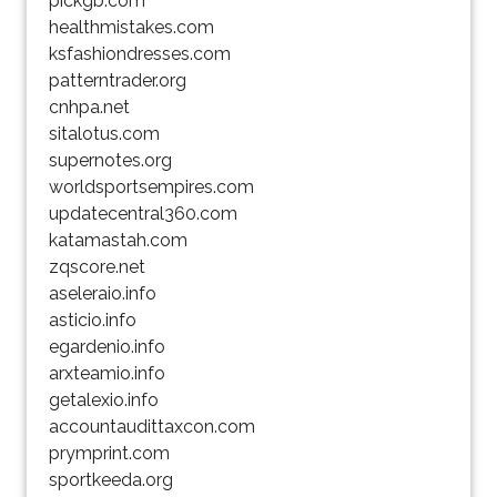
pickgb.com
healthmistakes.com
ksfashiondresses.com
patterntrader.org
cnhpa.net
sitalotus.com
supernotes.org
worldsportsempires.com
updatecentral360.com
katamastah.com
zqscore.net
aseleraio.info
asticio.info
egardenio.info
arxteamio.info
getalexio.info
accountaudittaxcon.com
prymprint.com
sportkeeda.org