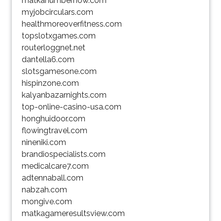
matkanumbernow.com
myjobcirculars.com
healthmoreoverfitness.com
topslotxgames.com
routerloggnet.net
dantella6.com
slotsgamesone.com
hispinzone.com
kalyanbazarnights.com
top-online-casino-usa.com
honghuidoor.com
flowingtravel.com
nineniki.com
brandiospecialists.com
medicalcare7.com
adtennaball.com
nabzah.com
mongive.com
matkagameresultsview.com