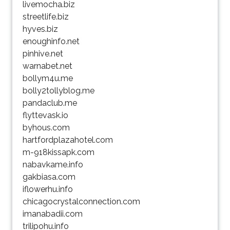
livemocha.biz
streetlife.biz
hyves.biz
enoughinfo.net
pinhive.net
warnabet.net
bollym4u.me
bolly2tollyblog.me
pandaclub.me
flyttevask.io
byhous.com
hartfordplazahotel.com
m-918kissapk.com
nabavkame.info
gakbiasa.com
iflowerhu.info
chicagocrystalconnection.com
imanabadii.com
trilipohu.info