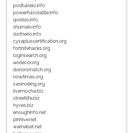
podtubeio.info
powerfulvolatile.info
qvidsio.info
shumaio.info
slotherio.info
cysapluscertification.org
fortnitehacks.org
loginsearch.org
aodecor.org
donorsmatch.org
nowtimes.org
casinoeing.org
livemocha.biz
streetlife.biz
hyves.biz
enoughinfo.net
pinhive.net
warnabet.net