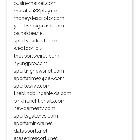
businemarket.com
matahari88play.net
moneydescriptor.com
youthsmagazine.com
painaidee.net
sportsdarkest.com
webtoon.biz
thesportswires.com
hyungpro.com
sportingnewsnet.com
sportstime24day.com
sporteslive.com
theblingblingshields.com
pinkfrenchtipnails.com
newgamestv.com
sportsgallerys.com
sportsmirrors.net
datasports.net
atasehirescortu.net