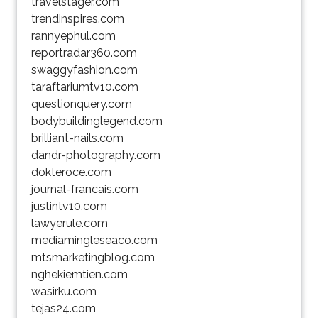
travelstager.com
trendinspires.com
rannyephul.com
reportradar360.com
swaggyfashion.com
taraftariumtv10.com
questionquery.com
bodybuildinglegend.com
brilliant-nails.com
dandr-photography.com
dokteroce.com
journal-francais.com
justintv10.com
lawyerule.com
mediamingleseaco.com
mtsmarketingblog.com
nghekiemtien.com
wasirku.com
tejas24.com