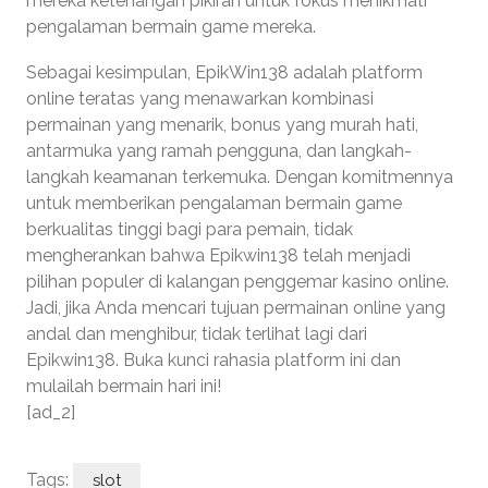
mereka ketenangan pikiran untuk fokus menikmati
pengalaman bermain game mereka.
Sebagai kesimpulan, EpikWin138 adalah platform
online teratas yang menawarkan kombinasi
permainan yang menarik, bonus yang murah hati,
antarmuka yang ramah pengguna, dan langkah-
langkah keamanan terkemuka. Dengan komitmennya
untuk memberikan pengalaman bermain game
berkualitas tinggi bagi para pemain, tidak
mengherankan bahwa Epikwin138 telah menjadi
pilihan populer di kalangan penggemar kasino online.
Jadi, jika Anda mencari tujuan permainan online yang
andal dan menghibur, tidak terlihat lagi dari
Epikwin138. Buka kunci rahasia platform ini dan
mulailah bermain hari ini!
[ad_2]
Tags:
slot