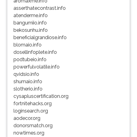
aromaxme.info
asserthatecontrast.info
atenderme.info
bangumiio.info
bekosunhu.info
beneficialgrandiose.info
blomaio.info
dosellinfoplete.info
podtubeio.info
powerfulvolatile.info
qvidsio.info
shumaio.info
slotherio.info
cysapluscertification.org
fortnitehacks.org
loginsearch.org
aodecor.org
donorsmatch.org
nowtimes.org