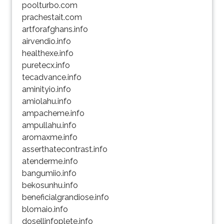
poolturbo.com
prachestait.com
artforafghans.info
airvendio.info
healthexe.info
puretecx.info
tecadvance.info
aminityio.info
amiolahu.info
ampacheme.info
ampullahu.info
aromaxme.info
asserthatecontrast.info
atenderme.info
bangumiio.info
bekosunhu.info
beneficialgrandiose.info
blomaio.info
dosellinfoplete.info