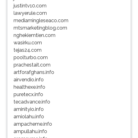
justintv10.com
lawyerule.com
mediamingleseaco.com
mtsmarketingblog.com
nghekiemtien.com
wasirku.com
tejas24.com
poolturbo.com
prachestait.com
artforafghans.info
airvendio.info
healthexe.info
puretecx.info
tecadvance.info
aminityio.info
amiolahu.info
ampacheme.info
ampullahu.info