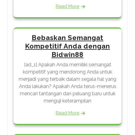
Read More
Bebaskan Semangat
Kompetitif Anda dengan
Bidwin88
[ad_1] Apakah Anda memiliki semangat
kompetitif yang mendorong Anda untuk
menjadi yang terbaik dalam segala hal yang
Anda lakukan? Apakah Anda terus-menerus
mencari tantangan dan peluang baru untuk
menguji keterampilan
Read More