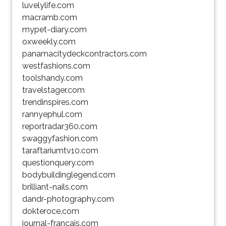
luvelylife.com
macramb.com
mypet-diary.com
oxweekly.com
panamacitydeckcontractors.com
westfashions.com
toolshandy.com
travelstager.com
trendinspires.com
rannyephul.com
reportradar360.com
swaggyfashion.com
taraftariumtv10.com
questionquery.com
bodybuildinglegend.com
brilliant-nails.com
dandr-photography.com
dokteroce.com
journal-francais.com