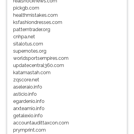
realshocknews.com
pickgb.com
healthmistakes.com
ksfashiondresses.com
patterntrader.org
cnhpa.net
sitalotus.com
supernotes.org
worldsportsempires.com
updatecentral360.com
katamastah.com
zqscore.net
aseleraio.info
asticio.info
egardenio.info
arxteamio.info
getalexio.info
accountaudittaxcon.com
prymprint.com