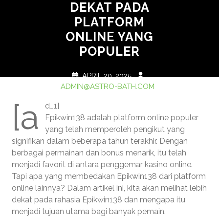
DEKAT PADA
PLATFORM
ONLINE YANG
POPULER
APRIL 20, 2025
ADMIN@ASTRO-BATH.COM
0 COMMENTS
1 TAG
[a
d_1]
Epikwin138 adalah platform online populer
yang telah memperoleh pengikut yang
signifikan dalam beberapa tahun terakhir. Dengan
berbagai permainan dan bonus menarik, itu telah
menjadi favorit di antara penggemar kasino online.
Tapi apa yang membedakan Epikwin138 dari platform
online lainnya? Dalam artikel ini, kita akan melihat lebih
dekat pada rahasia Epikwin138 dan mengapa itu
menjadi tujuan utama bagi banyak pemain.