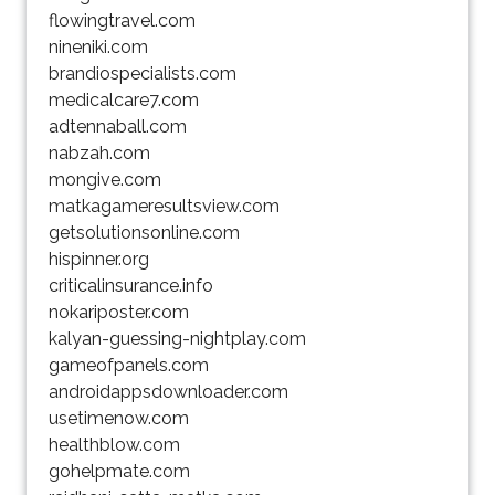
flowingtravel.com
nineniki.com
brandiospecialists.com
medicalcare7.com
adtennaball.com
nabzah.com
mongive.com
matkagameresultsview.com
getsolutionsonline.com
hispinner.org
criticalinsurance.info
nokariposter.com
kalyan-guessing-nightplay.com
gameofpanels.com
androidappsdownloader.com
usetimenow.com
healthblow.com
gohelpmate.com